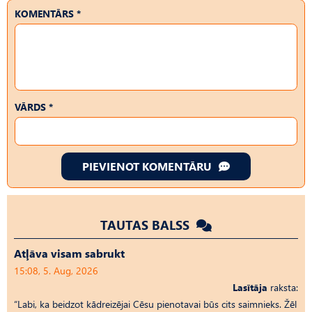
KOMENTĀRS *
VĀRDS *
PIEVIENOT KOMENTĀRU
TAUTAS BALSS
Atļāva visam sabrukt
15:08, 5. Aug, 2026
Lasītāja
raksta:
“Labi, ka beidzot kādreizējai Cēsu pienotavai būs cits saimnieks. Žēl