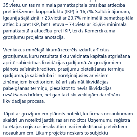
35.vietu, un tās minimālā pamatkapitāla prasības attiecībā
pret iekšzemes kopproduktu (IKP) ir 16,7%. Salīdzinājumam,
Igaunija šajā ziņā ir 23.vietā ar 23,7% minimālā pamatkapitāla
attiecību pret IKP, bet Lietuva – 74.vietā ar 35,9% minimālā
pamatkapitāla attiecību pret IKP, teikts Komerclikuma
grozījumu projekta anotācijā.
Vienlaikus minētajā likumā iecerēts izdarīt arī citus
grozījumus, kuru rezultātā tiktu veicināta kapitāla atgriešana
apritē sabiedrības likvidācijas gadījumā. Ar grozījumiem
plānots saīsināt kreditoru prasījumu pieteikšanas termiņu
gadījumā, ja sabiedrība ir norēķinājusies ar visiem
zināmajiem kreditoriem, kā arī saīsināt likvidācijas
pabeigšanas termiņu, piesaistot to nevis likvidācijas
uzsākšanas brīdim, bet gan faktiski veiktajām darbībām
likvidācijas procesā.
Tāpat ar grozījumiem plānots noteikt, ka firmas nosaukumam
skaidri un noteikti jāatšķiras arī no citos Uzņēmumu reģistra
turētajos reģistros ierakstītiem vai ierakstīšanai pieteiktiem
nosaukumiem. Likumprojekts neskars to subjektu