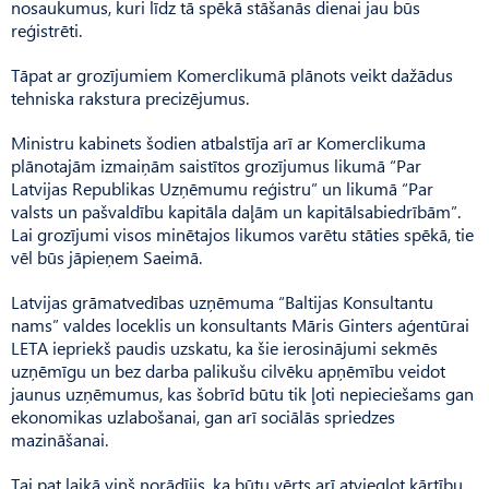
nosaukumus, kuri līdz tā spēkā stāšanās dienai jau būs
reģistrēti.
Tāpat ar grozījumiem Komerclikumā plānots veikt dažādus
tehniska rakstura precizējumus.
Ministru kabinets šodien atbalstīja arī ar Komerclikuma
plānotajām izmaiņām saistītos grozījumus likumā “Par
Latvijas Republikas Uzņēmumu reģistru” un likumā “Par
valsts un pašvaldību kapitāla daļām un kapitālsabiedrībām”.
Lai grozījumi visos minētajos likumos varētu stāties spēkā, tie
vēl būs jāpieņem Saeimā.
Latvijas grāmatvedības uzņēmuma “Baltijas Konsultantu
nams” valdes loceklis un konsultants Māris Ginters aģentūrai
LETA iepriekš paudis uzskatu, ka šie ierosinājumi sekmēs
uzņēmīgu un bez darba palikušu cilvēku apņēmību veidot
jaunus uzņēmumus, kas šobrīd būtu tik ļoti nepieciešams gan
ekonomikas uzlabošanai, gan arī sociālās spriedzes
mazināšanai.
Tai pat laikā viņš norādījis, ka būtu vērts arī atvieglot kārtību,