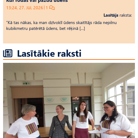
13:24, 27. Jūl, 2026
1
Lasītājs
raksta:
“Kā tas nākas, ka man dzīvoklī ūdens skaitītājs rāda nepilnu
kubikmetru patērētā ūdens, bet rēķinā […]
Lasītākie raksti