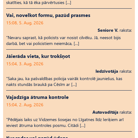
skatīties, kā tā ēka pārvērtusies […]
Vai, novelkot formu, pazūd prasmes
15:08, 5. Aug, 2026
Seniore V.
raksta:
“Nevaru saprast, kā policists var nosist cilvēku. Jā, neesot bijis
darbā, bet vai policistiem neiemāca, […]
Jāierāda vieta, kur trokšņot
15:04, 3. Aug, 2026
Iedzīvotāja
raksta:
“Saka jau, ka pašvaldības policija vairāk kontrolē jauniešus, kas
nakts stundās braukā pa Cēsīm ar […]
Vajadzīga ātruma kontrole
15:04, 2. Aug, 2026
Autovadītājs
raksta:
“Pēdējais laiks uz Vid­ze­mes šosejas no Līgatnes līdz Ieriķiem arī
ieviest ātruma kontroles posmu. Citādi […]
Kur rodas vai pazūd ūdens