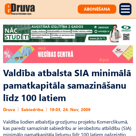
ABONĒŠANA
Valdība atbalsta SIA minimālā
pamatkapitāla samazināšanu
līdz 100 latiem
Druva
Sabiedrība
19:03, 24. Nov, 2009
Valdība šodien atbalstīja grozījumu projektu Komerclikumā,
kas paredz samazināt sabiedrību ar ierobežotu atbildību (SIA)
minimālo pamatkapitāla lielumu līdz 100 latiem pašreizējo