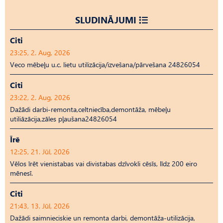
SLUDINĀJUMI
Citi
23:25, 2. Aug, 2026
Veco mēbeļu u.c. lietu utilizācija/izvešana/pārvešana 24826054
Citi
23:22, 2. Aug, 2026
Dažādi darbi-remonta,celtniecība,demontāža, mēbeļu
utiliāzācija,zāles pļaušana24826054
Īrē
12:25, 21. Jūl, 2026
Vēlos īrēt vienistabas vai divistabas dzīvokli cēsīs, līdz 200 eiro
mēnesī.
Citi
21:43, 13. Jūl, 2026
Dažādi saimnieciskie un remonta darbi, demontāža-utilizācija,