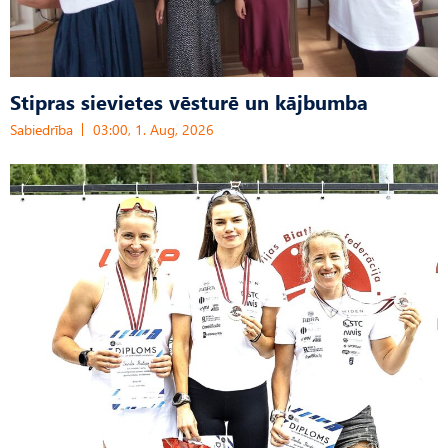
Stipras sievietes vēsturē un kājbumba
Sabiedrība
03:00, 1. Aug, 2026