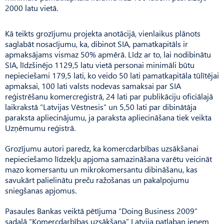
2000 latu vietā.
Kā teikts grozījumu projekta anotācijā, vienlaikus plānots
saglabāt nosacījumu, ka, dibinot SIA, pamatkapitāls ir
apmaksājams vismaz 50% apmērā. Līdz ar to, lai nodibinātu
SIA, līdzšinējo 1129,5 latu vietā personai minimāli būtu
nepieciešami 179,5 lati, ko veido 50 lati pamatkapitāla tūlītējai
apmaksai, 100 lati valsts nodevas samaksai par SIA
reģistrēšanu komercreģistrā, 24 lati par publikāciju oficiālajā
laikrakstā “Latvijas Vēstnesis” un 5,50 lati par dibinātāja
paraksta apliecinājumu, ja paraksta apliecināšana tiek veikta
Uzņēmumu reģistrā.
Grozījumu autori paredz, ka komercdarbības uzsākšanai
nepieciešamo līdzekļu apjoma samazināšana varētu veicināt
mazo komersantu un mikrokomersantu dibināšanu, kas
savukārt palielinātu preču ražošanas un pakalpojumu
sniegšanas apjomus.
Pasaules Bankas veiktā pētījuma “Doing Business 2009”
sadaļā “Komercdarbības uzsākšana” Latvija patlaban ieņem