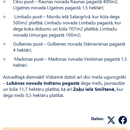
Cēsu pusē – Raunas novada Raunas pagastā 400m2,
Līgatnes novada Līgatnes pagastā 1,5 hektāri;
Limbažu pusē – Murdu ielā Salacgrīvā, kur kūla dega
500m2 platībā, Limbažu novada Limbažu pagastā, kur
dega koka dobums un kūla 707m2 platībā, Limbažu
novada Umurgas pagastā 100m2;
Gulbenes pusē – Gulbenes novada Stāmerienas pagastā
4 hektāri;
Madonas pusē – Madonas novada Vestienas pagastā 1,5
hektāri.
Aizvadītajā diennaktī Vidzemē dzēsti arī divi meža ugunsgrēki
–
Lubānas novada Indrānu pagastā
dega mežs, jaunaudze
un kūla 11,7 hektāru platībā, kā arī
Zaķu ielā Smiltenē,
kur
dega mežs 0,5 hektāru platībā.
Dalies: