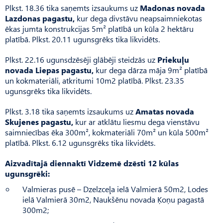
Plkst. 18.36 tika saņemts izsaukums uz
Madonas novada
Lazdonas pagastu,
kur dega divstāvu neapsaimniekotas
ēkas jumta konstrukcijas 5m² platībā un kūla 2 hektāru
platībā. Plkst. 20.11 ugunsgrēks tika likvidēts.
Plkst. 22.16 ugunsdzēsēji glābēji steidzās uz
Priekuļu
novada Liepas pagastu,
kur dega dārza māja 9m² platībā
un kokmateriāli, atkritumi 10m2 platībā. Plkst. 23.35
ugunsgrēks tika likvidēts.
Plkst. 3.18 tika saņemts izsaukums uz
Amatas novada
Skujenes pagastu,
kur ar atklātu liesmu dega vienstāvu
saimniecības ēka 300m², kokmateriāli 70m² un kūla 500m²
platībā. Plkst. 6.12 ugunsgrēks tika likvidēts.
Aizvadītajā diennaktī Vidzemē dzēsti 12 kūlas
ugunsgrēki:
Valmieras pusē – Dzelzceļa ielā Valmierā 50m2, Lodes
ielā Valmierā 30m2, Naukšēnu novada Ķoņu pagastā
300m2;