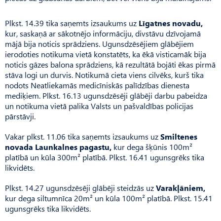
Plkst. 14.39 tika saņemts izsaukums uz
Līgatnes novadu,
kur, saskaņā ar sākotnējo informāciju, divstāvu dzīvojamā
mājā bija noticis sprādziens. Ugunsdzēsējiem glābējiem
ierodoties notikuma vietā konstatēts, ka ēkā visticamāk bija
noticis gāzes balona sprādziens, kā rezultātā bojāti ēkas pirmā
stāva logi un durvis. Notikumā cieta viens cilvēks, kurš tika
nodots Neatliekamās medicīniskās palīdzības dienesta
mediķiem. Plkst. 16.13 ugunsdzēsēji glābēji darbu pabeidza
un notikuma vietā palika Valsts un pašvaldības policijas
pārstāvji.
Vakar plkst. 11.06 tika saņemts izsaukums uz
Smiltenes
novada Launkalnes pagastu,
kur dega šķūnis 100m²
platībā un kūla 300m² platībā. Plkst. 16.41 ugunsgrēks tika
likvidēts.
Plkst. 14.27 ugunsdzēsēji glābēji steidzās uz
Varakļāniem,
kur dega siltumnīca 20m² un kūla 100m² platībā. Plkst. 15.41
ugunsgrēks tika likvidēts.