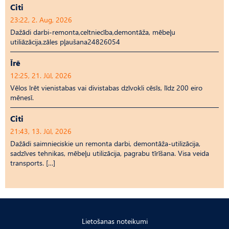
Citi
23:22, 2. Aug, 2026
Dažādi darbi-remonta,celtniecība,demontāža, mēbeļu
utiliāzācija,zāles pļaušana24826054
Īrē
12:25, 21. Jūl, 2026
Vēlos īrēt vienistabas vai divistabas dzīvokli cēsīs, līdz 200 eiro
mēnesī.
Citi
21:43, 13. Jūl, 2026
Dažādi saimnieciskie un remonta darbi, demontāža-utilizācija,
sadzīves tehnikas, mēbeļu utilizācija, pagrabu tīrīšana. Visa veida
transports. […]
Lietošanas noteikumi