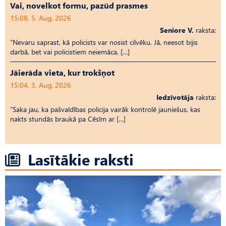
Vai, novelkot formu, pazūd prasmes
15:08, 5. Aug, 2026
Seniore V.
raksta:
“Nevaru saprast, kā policists var nosist cilvēku. Jā, neesot bijis
darbā, bet vai policistiem neiemāca, […]
Jāierāda vieta, kur trokšņot
15:04, 3. Aug, 2026
Iedzīvotāja
raksta:
“Saka jau, ka pašvaldības policija vairāk kontrolē jauniešus, kas
nakts stundās braukā pa Cēsīm ar […]
Lasītākie raksti