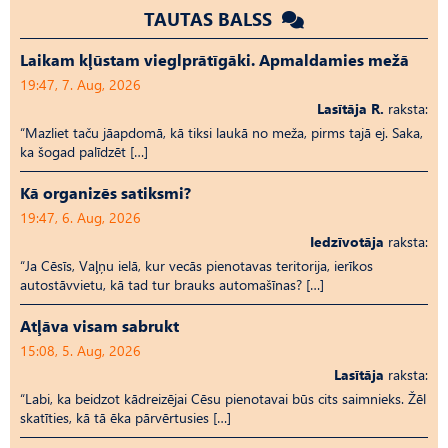
TAUTAS BALSS
Laikam kļūstam vieglprātīgāki. Apmaldamies mežā
19:47, 7. Aug, 2026
Lasītāja R.
raksta:
“Mazliet taču jāapdomā, kā tiksi laukā no meža, pirms tajā ej. Saka,
ka šogad palīdzēt […]
Kā organizēs satiksmi?
19:47, 6. Aug, 2026
Iedzīvotāja
raksta:
“Ja Cēsīs, Vaļņu ielā, kur vecās pienotavas teritorija, ierīkos
autostāvvietu, kā tad tur brauks automašīnas? […]
Atļāva visam sabrukt
15:08, 5. Aug, 2026
Lasītāja
raksta:
“Labi, ka beidzot kādreizējai Cēsu pienotavai būs cits saimnieks. Žēl
skatīties, kā tā ēka pārvērtusies […]