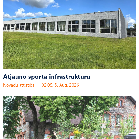
Atjauno sporta infrastruktūru
Novadu attīstībai
02:05, 5. Aug, 2026