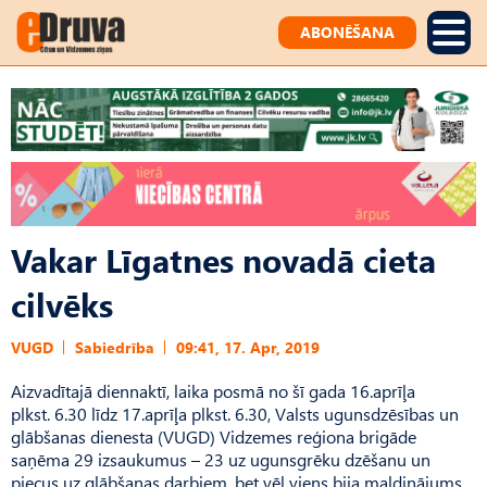
ABONĒŠANA
Vakar Līgatnes novadā cieta
cilvēks
VUGD
Sabiedrība
09:41, 17. Apr, 2019
Aizvadītajā diennaktī, laika posmā no šī gada 16.aprīļa
plkst. 6.30 līdz 17.aprīļa plkst. 6.30, Valsts ugunsdzēsības un
glābšanas dienesta (VUGD) Vidzemes reģiona brigāde
saņēma 29 izsaukumus – 23 uz ugunsgrēku dzēšanu un
piecus uz glābšanas darbiem, bet vēl viens bija maldinājums.