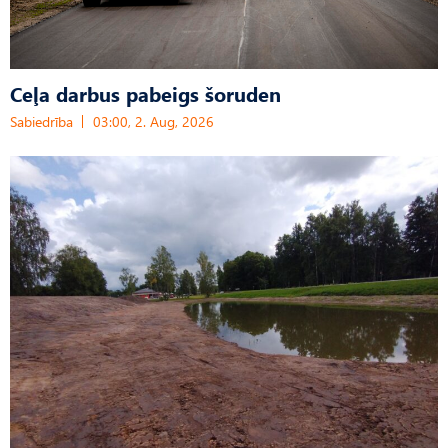
Ceļa darbus pabeigs šoruden
Sabiedrība
03:00, 2. Aug, 2026