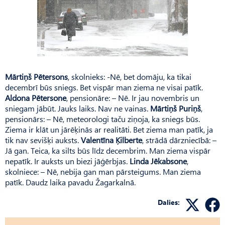
Mārtiņš Pētersons
, skolnieks: -Nē, bet domāju, ka tikai
decembrī būs sniegs. Bet vispār man ziema ne visai patīk.
Aldona Pētersone
, pensionāre: – Nē. Ir jau novembris un
sniegam jābūt. Jauks laiks. Nav ne vainas.
Mārtiņš Puriņš
,
pensionārs: – Nē, meteorologi taču ziņoja, ka sniegs būs.
Ziema ir klāt un jārēķinās ar realitāti. Bet ziema man patīk, ja
tik nav sevišķi auksts.
Valentīna Ķilberte
, strādā dārzniecībā: –
Jā gan. Teica, ka silts būs līdz decembrim. Man ziema vispār
nepatīk. Ir auksts un biezi jāģērbjas.
Linda Jēkabsone
,
skolniece: – Nē, nebija gan man pārsteigums. Man ziema
patīk. Daudz laika pavadu Žagarkalnā.
Dalies: