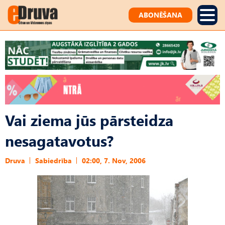
ABONĒŠANA
Vai ziema jūs pārsteidza
nesagatavotus?
Druva
Sabiedrība
02:00, 7. Nov, 2006