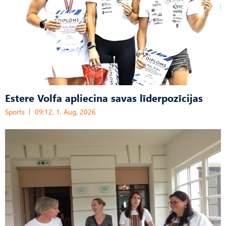
Estere Volfa apliecina savas līderpozīcijas
Sports
09:12, 1. Aug, 2026