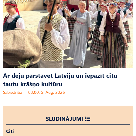
Ar deju pārstāvēt Latviju un iepazīt citu
tautu krāšņo kultūru
Sabiedrība
03:00, 5. Aug, 2026
SLUDINĀJUMI
Citi