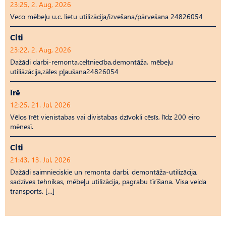
23:25, 2. Aug, 2026
Veco mēbeļu u.c. lietu utilizācija/izvešana/pārvešana 24826054
Citi
23:22, 2. Aug, 2026
Dažādi darbi-remonta,celtniecība,demontāža, mēbeļu
utiliāzācija,zāles pļaušana24826054
Īrē
12:25, 21. Jūl, 2026
Vēlos īrēt vienistabas vai divistabas dzīvokli cēsīs, līdz 200 eiro
mēnesī.
Citi
21:43, 13. Jūl, 2026
Dažādi saimnieciskie un remonta darbi, demontāža-utilizācija,
sadzīves tehnikas, mēbeļu utilizācija, pagrabu tīrīšana. Visa veida
transports. […]