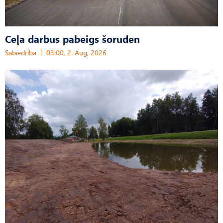
Ceļa darbus pabeigs šoruden
Sabiedrība
03:00, 2. Aug, 2026