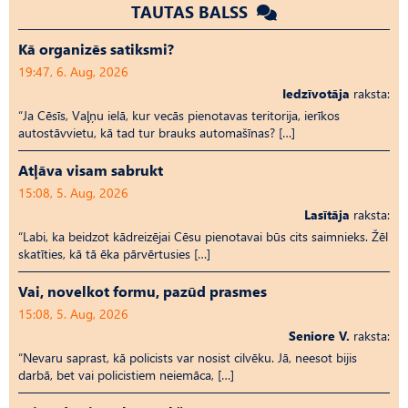
TAUTAS BALSS
Kā organizēs satiksmi?
19:47, 6. Aug, 2026
Iedzīvotāja
raksta:
“Ja Cēsīs, Vaļņu ielā, kur vecās pienotavas teritorija, ierīkos
autostāvvietu, kā tad tur brauks automašīnas? […]
Atļāva visam sabrukt
15:08, 5. Aug, 2026
Lasītāja
raksta:
“Labi, ka beidzot kādreizējai Cēsu pienotavai būs cits saimnieks. Žēl
skatīties, kā tā ēka pārvērtusies […]
Vai, novelkot formu, pazūd prasmes
15:08, 5. Aug, 2026
Seniore V.
raksta:
“Nevaru saprast, kā policists var nosist cilvēku. Jā, neesot bijis
darbā, bet vai policistiem neiemāca, […]