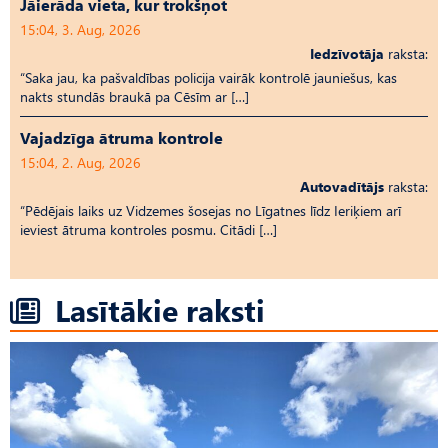
Jāierāda vieta, kur trokšņot
15:04, 3. Aug, 2026
Iedzīvotāja
raksta:
“Saka jau, ka pašvaldības policija vairāk kontrolē jauniešus, kas
nakts stundās braukā pa Cēsīm ar […]
Vajadzīga ātruma kontrole
15:04, 2. Aug, 2026
Autovadītājs
raksta:
“Pēdējais laiks uz Vid­ze­mes šosejas no Līgatnes līdz Ieriķiem arī
ieviest ātruma kontroles posmu. Citādi […]
Lasītākie raksti