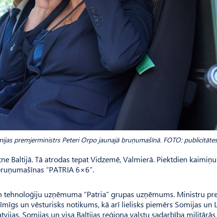
omijas premjerministrs Peteri Orpo jaunajā bruņumašīnā. FOTO: publicitāte
 Baltijā. Tā atrodas tepat Vidzemē, Valmierā. Piektdien kaimiņu 
s bruņumašīnas “PATRIA 6×6”.
 un tehnoloģiju uzņēmuma “Patria” grupas uzņēmums. Ministru pr
zīmīgs un vēsturisks notikums, kā arī lielisks piemērs Somijas un L
tvijas, Somijas un visa Baltijas reģiona valstu sadarbība militārās