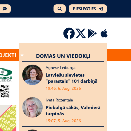
PIESLĒGTIES
OJEKTI
DOMAS UN VIEDOKĻI
Agnese Leiburga
Latviešu sievietes
“parastais” 101 darbiņš
19:46, 6. Aug, 2026
Iveta Rozentāle
Piebalgā sākās, Valmierā
turpinās
15:07, 5. Aug, 2026