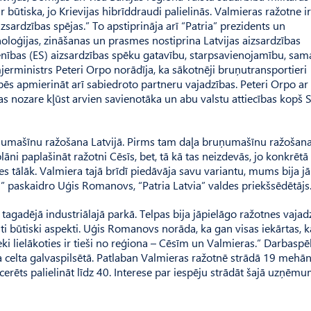
būtiska, jo Krievijas hibrīddraudi palielinās. Val­mie­ras ražotne i
izsardzības spējas.” To apstiprināja arī “Patria” prezidents un
noloģijas, zināšanas un prasmes nostiprina Latvijas aizsardzības
enības (ES) aizsardzības spēku gatavību, starpsavienojamību, sam
erministrs Peteri Orpo norādīja, ka sākotnēji bruņutransportieri
pēs apmierināt arī sabiedroto partneru vajadzības. Peteri Orpo ar
as nozare kļūst arvien savienotāka un abu valstu attiecības kopš 
uņumašīnu ražošana Latvijā. Pirms tam daļa bruņumašīnu ražošana
 plāni paplašināt ražotni Cēsīs, bet, tā kā tas neizdevās, jo konkrētā
ies tālāk. Valmiera tajā brīdī piedāvāja savu variantu, mums bija jā
i” paskaidro Uģis Romanovs, “Patria Latvia” valdes priekšsēdētājs
tagadējā industriālajā parkā. Telpas bija jāpielāgo ražotnes vaja
iti būtiski aspekti. Uģis Romanovs norāda, ka gan visas iekārtas, k
ki lielākoties ir tieši no reģiona – Cēsīm un Valmieras.” Darbasp
a celta galvaspilsētā. Patlaban Val­mieras ražotnē strādā 19 mehān
cerēts palielināt līdz 40. Interese par iespēju strādāt šajā uzņēmu