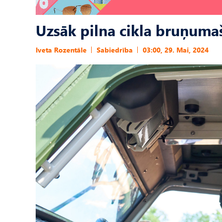
Uzsāk pilna cikla bruņuma
Iveta Rozentāle
Sabiedrība
03:00, 29. Mai, 2024