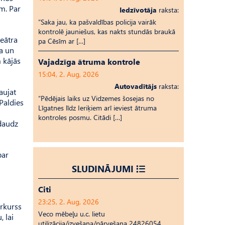
em. Par
Iedzīvotāja
raksta:
“Saka jau, ka pašvaldības policija vairāk
kontrolē jauniešus, kas nakts stundās braukā
teātra
pa Cēsīm ar […]
ša un
m kājās
Vajadzīga ātruma kontrole
15:04, 2. Aug, 2026
Autovadītājs
raksta:
aujat
“Pēdējais laiks uz Vid­ze­mes šosejas no
Paldies
Līgatnes līdz Ieriķiem arī ieviest ātruma
kontroles posmu. Citādi […]
 daudz
par
SLUDINĀJUMI
Citi
23:25, 2. Aug, 2026
erkurss
Veco mēbeļu u.c. lietu
, lai
utilizācija/izvešana/pārvešana 24826054