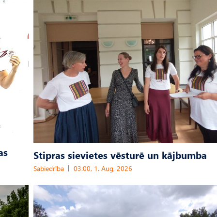
as
Stipras sievietes vēsturē un kājbumba
Sabiedrība
03:00, 1. Aug, 2026