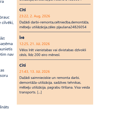
tra
Citi
23:22, 2. Aug, 2026
 brauc
 cilvēki,
Dažādi darbi-remonta,celtniecība,demontāža,
mēbeļu utiliāzācija,zāles pļaušana24826054
Īrē
ikt
s saņēma
12:25, 21. Jūl, 2026
aunietis
Vēlos īrēt vienistabas vai divistabas dzīvokli
ietim nav
cēsīs, līdz 200 eiro mēnesī.
Citi
kas
21:43, 13. Jūl, 2026
isoru
Dažādi saimnieciskie un remonta darbi,
demontāža-utilizācija, sadzīves tehnikas,
mēbeļu utilizācija, pagrabu tīrīšana. Visa veida
transports. […]
dināts