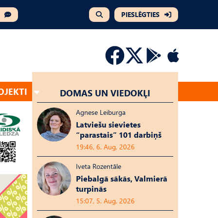
PIESLĒGTIES
OJEKTI
DOMAS UN VIEDOKĻI
Agnese Leiburga
Latviešu sievietes
“parastais” 101 darbiņš
19:46, 6. Aug, 2026
Iveta Rozentāle
Piebalgā sākās, Valmierā
turpinās
15:07, 5. Aug, 2026