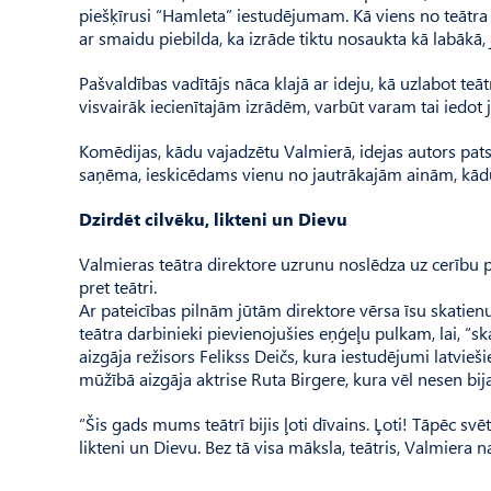
piešķīrusi “Hamleta” iestudējumam. Kā viens no teātra 
ar smaidu piebilda, ka izrāde tiktu nosaukta kā labākā, 
Pašvaldības vadītājs nāca klajā ar ideju, kā uzlabot teāt
visvairāk iecienītajām izrādēm, varbūt varam tai iedot
Komēdijas, kādu vajadzētu Valmierā, idejas autors pats
saņēma, ieskicēdams vienu no jautrākajām ainām, kādu v
Dzirdēt cilvēku, likteni un Dievu
Valmieras teātra direktore uzrunu noslēdza uz cerību pi
pret teātri.
Ar pateicības pilnām jūtām direktore vērsa īsu skatienu
teātra darbinieki pievienojušies eņģeļu pulkam, lai, “s
aizgāja režisors Felikss Deičs, kura iestudējumi latvie
mūžībā aizgāja aktrise Ruta Birgere, kura vēl nesen bija
“Šis gads mums teātrī bijis ļoti dīvains. Ļoti! Tāpēc svē
likteni un Dievu. Bez tā visa māksla, teātris, Valmiera n