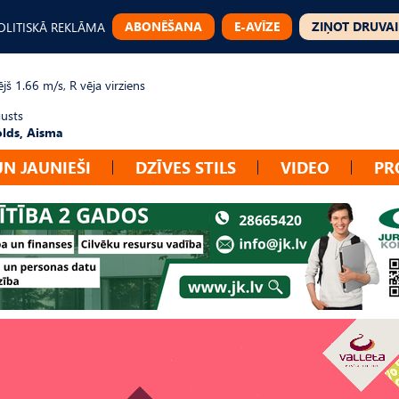
ABONĒŠANA
E-AVĪZE
ZIŅOT DRUVAI
OLITISKĀ REKLĀMA
jš 1.66 m/s, R vēja virziens
gusts
lds, Aisma
UN JAUNIEŠI
DZĪVES STILS
VIDEO
PR