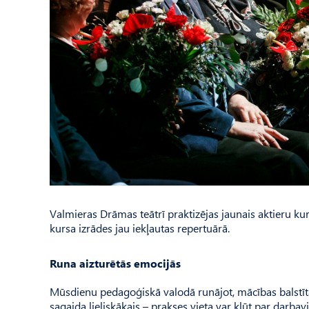
Valmieras Drāmas teātrī praktizējas jaunais aktieru ku
kursa izrādes jau iekļautas repertuārā.
Runa aizturētās emocijās
Mūsdienu pedagoģiskā valodā runājot, mācības balstīta
sagaida lieliskākais – prakses vieta var kļūt par darbav