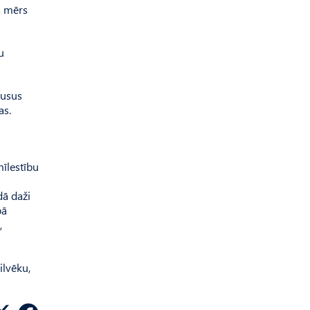
s mērs
u
ausus
as.
mīlestību
dā daži
bā
,
ilvēku,