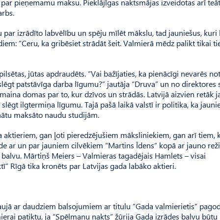
em par pieņemamu maksu. Pieklājīgas naktsmājas izveidotas arī teā
arbs.
bu par izrādīto labvēlību un spēju mīlēt mākslu, tad jauniešus, kuri
m: “Ceru, ka gribēsiet strādāt šeit. Valmierā mēdz palikt tikai tie
pilsētas, jūtas apdraudēts. “Vai bažījaties, ka pienācīgi nevarēs not
o slēgt patstāvīga darba līgumu?” jautāja “Druva” un no direktore
 maina domas par to, kur dzīvos un strādās. Latvijā aizvien retāk j
slēgt ilgtermiņa līgumu. Tajā pašā laikā valstī ir politika, ka jaun
enātu maksāto naudu studijām.
a aktieriem, gan ļoti pieredzējušiem māksliniekiem, gan arī tiem, 
de ar un par jauniem cilvēkiem “Martins Īdens” kopā ar jauno rež
balvu. Mārtiņš Meiers – Valmieras tagadējais Hamlets – visai
” Rīgā tika kronēts par Latvijas gada labāko aktieri.
taujā ar daudziem balsojumiem ar titulu “Gada valmierietis” pago
mierai patiktu, ja “Spēlmaņu nakts” žūrija Gada izrādes balvu būtu