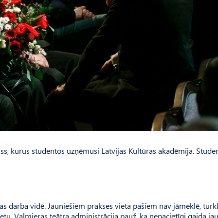
rss, kurus studentos uzņēmusi Latvijas Kultūras akadēmija. Studen
s darba vidē. Jauniešiem prakses vieta pašiem nav jāmeklē, turkl
ietu. Val­mieras teātra administrācija pauž, ka nepacietīgi gaida ja