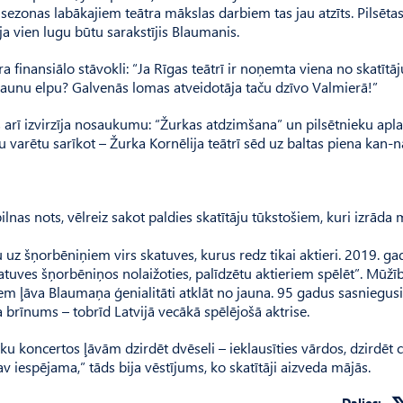
sezonas labākajiem teātra mākslas darbiem tas jau atzīts. Pilsēta
ja vien lugu būtu sarakstījis Blaumanis.
ra finansiālo stāvokli: “Ja Rīgas teātrī ir noņemta viena no skatītāj
 jaunu elpu? Galvenās lomas atveidotāja taču dzīvo Valmierā!”
 arī izvirzīja nosaukumu: “Žurkas atdzimšana” un pilsētnieku apl
arētu sarīkot – Žurka Kornēlija teātrī sēd uz baltas piena kan-n
lnas nots, vēlreiz sakot paldies skatītāju tūkstošiem, kuri izrāda 
 uz šņorbēniņiem virs skatuves, kurus redz tikai aktieri. 2019. ga
katuves šņorbēniņos nolaižoties, palīdzētu aktieriem spēlēt”. Mūžī
šiem ļāva Blaumaņa ģenialitāti atklāt no jauna. 95 gadus sasniegusi
 brīnums – to­brīd Latvijā vecākā spēlējošā aktrise.
tku koncertos ļāvām dzirdēt dvēseli – ieklausīties vārdos, dzirdēt c
av iespējama,” tāds bija vēstījums, ko skatītāji aizveda mājās.
Dalies: