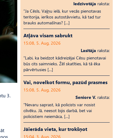
Iedzīvotāja
raksta:
“Ja Cēsīs, Vaļņu ielā, kur vecās pienotavas
teritorija, ierīkos autostāvvietu, kā tad tur
brauks automašīnas? […]
Atļāva visam sabrukt
15:08, 5. Aug, 2026
Lasītāja
raksta:
“Labi, ka beidzot kādreizējai Cēsu pienotavai
būs cits saimnieks. Žēl skatīties, kā tā ēka
pārvērtusies […]
Vai, novelkot formu, pazūd prasmes
15:08, 5. Aug, 2026
tu 3.
Seniore V.
raksta:
“Nevaru saprast, kā policists var nosist
cilvēku. Jā, neesot bijis darbā, bet vai
policistiem neiemāca, […]
Jāierāda vieta, kur trokšņot
āt
unos
15:04, 3. Aug, 2026