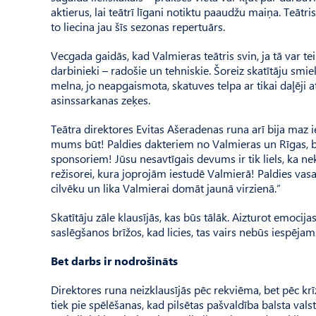
aktierus, lai teātrī līgani notiktu paaudžu maiņa. Teāt
to liecina jau šīs sezonas repertuārs.
Vecgada gaidās, kad Valmieras teātris svin, ja tā var te
darbinieki – radošie un tehniskie. Šoreiz skatītāju smie
melna, jo neapgaismota, skatuves telpa ar tikai daļēji a
asinssarkanas zeķes.
Teātra direktores Evitas Ašeradenas runa arī bija maz iep
mums būt! Paldies dakteriem no Valmieras un Rīgas, be
sponsoriem! Jūsu nesavtīgais devums ir tik liels, ka nek
režisorei, kura joprojām iestudē Valmierā! Paldies vasa
cilvēku un lika Valmierai domāt jaunā virzienā.”
Skatītāju zāle klausījās, kas būs tālāk. Aizturot emocij
saslēgšanos brīžos, kad licies, tas vairs nebūs iespējams
Bet darbs ir nodrošināts
Direktores runa neizklausījās pēc rekviēma, bet pēc krīze
tiek pie spēlēšanas, kad pilsētas pašvaldība balsta vals