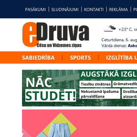
PASĀKUMI
SLUDINĀJUMI
KONTAKTI
REKLĀMA
P
+23° C, vē
Ceturtdiena, 6. au
Vārda dienas:
Asko
SABIEDRĪBA
SPORTS
IZGLĪTĪBA 