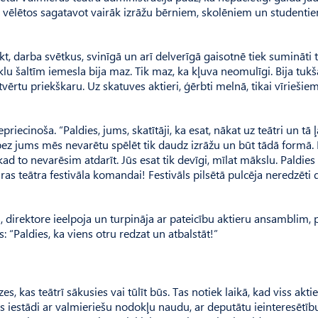
ris vēlētos sagatavot vairāk izrāžu bērniem, skolēniem un studenti
ikt, darba svētkus, svinīgā un arī delverīgā gaisotnē tiek sumināti 
klu šaltīm iemesla bija maz. Tik maz, ka kļuva neomulīgi. Bija tuk
tvērtu priekškaru. Uz skatuves aktieri, ģērbti melnā, tikai vīriešie
riecinoša. “Paldies, jums, skatītāji, ka esat, nākat uz teātri un tā ļ
z jums mēs nevarētu spēlēt tik daudz izrāžu un būt tādā formā. 
ad to nevarēsim atdarīt. Jūs esat tik devīgi, mīlat mākslu. Paldies
ras teātra festivāla komandai! Festivāls pilsētā pulcēja neredzēti
as, direktore ieelpoja un turpināja ar pateicību aktieru ansamblim, 
: “Paldies, ka viens otru redzat un atbalstāt!”
s, kas teātrī sākusies vai tūlīt būs. Tas notiek laikā, kad viss akti
ts iestādi ar valmieriešu nodokļu naudu, ar deputātu ieinteresētību