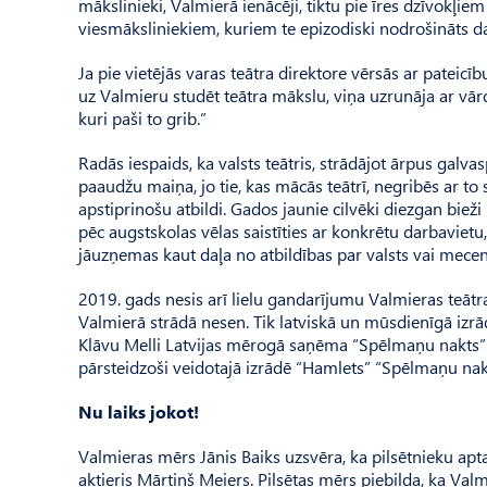
mākslinieki, Valmierā ienācēji, tiktu pie īres dzīvokļi
viesmāksliniekiem, kuriem te epizodiski nodrošināts d
Ja pie vietējās varas teātra direktore vērsās ar pateicī
uz Valmieru studēt teātra mākslu, viņa uzrunāja ar vārdie
kuri paši to grib.”
Radās iespaids, ka valsts teātris, strādājot ārpus galvas
paaudžu maiņa, jo tie, kas mācās teātrī, negribēs ar t
apstiprinošu atbildi. Gados jaunie cilvēki diezgan bieži
pēc augstskolas vēlas saistīties ar konkrētu darbavietu, 
jāuzņemas kaut daļa no atbildības par valsts vai mec
2019. gads nesis arī lielu gandarījumu Valmieras teātr
Valmierā strādā nesen. Tik latviskā un mūsdienīgā izrā
Klāvu Melli Latvijas mērogā saņēma “Spēlmaņu nakts” 
pārsteidzoši veidotajā izrādē “Hamlets” “Spēlmaņu naktī
Nu laiks jokot!
Valmieras mērs Jānis Baiks uzsvēra, ka pilsētnieku ap
aktieris Mārtiņš Meiers. Pilsētas mērs piebilda, ka Val