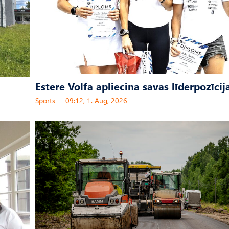
Estere Volfa apliecina savas līderpozīcij
Sports
09:12, 1. Aug, 2026