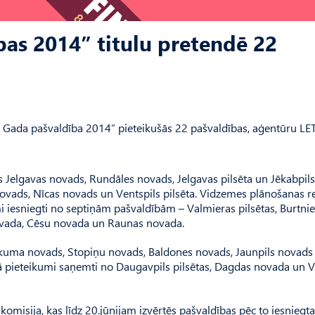
bas 2014” titulu pretendē 22
s Gada pašvaldība 2014” pieteikušās 22 pašvaldības, aģentūru LE
Jelgavas novads, Rundāles novads, Jelgavas pilsēta un Jēkabpils 
novads, Nīcas novads un Ventspils pilsēta. Vidzemes plānošanas r
mi iesniegti no septiņām pašvaldībām – Valmieras pilsētas, Burtni
ovada, Cēsu novada un Raunas novada.
ukuma novads, Stopiņu novads, Baldones novads, Jaunpils novads
ā pieteikumi saņemti no Daugavpils pilsētas, Dagdas novada un V
komisija, kas līdz 20.jūnijam izvērtēs pašvaldības pēc to iesniegt