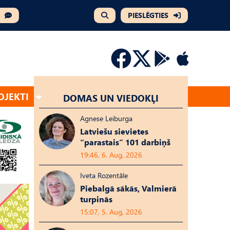
PIESLĒGTIES
OJEKTI
DOMAS UN VIEDOKĻI
Agnese Leiburga
Latviešu sievietes
“parastais” 101 darbiņš
19:46, 6. Aug, 2026
Iveta Rozentāle
Piebalgā sākās, Valmierā
turpinās
15:07, 5. Aug, 2026