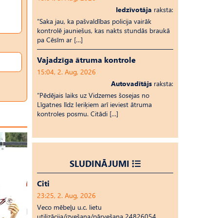
Iedzīvotāja
raksta:
“Saka jau, ka pašvaldības policija vairāk
kontrolē jauniešus, kas nakts stundās braukā
pa Cēsīm ar […]
Vajadzīga ātruma kontrole
15:04, 2. Aug, 2026
Autovadītājs
raksta:
“Pēdējais laiks uz Vid­ze­mes šosejas no
Līgatnes līdz Ieriķiem arī ieviest ātruma
kontroles posmu. Citādi […]
SLUDINĀJUMI
Citi
23:25, 2. Aug, 2026
Veco mēbeļu u.c. lietu
utilizācija/izvešana/pārvešana 24826054