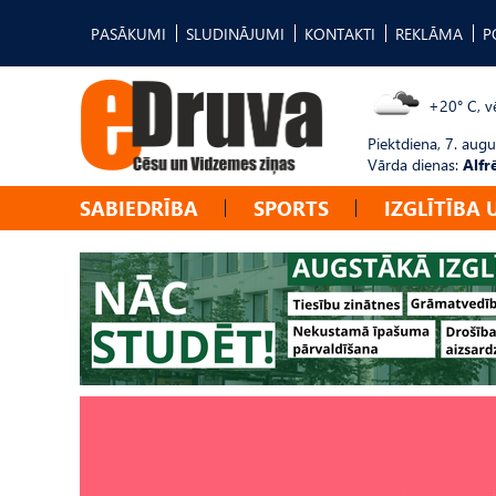
PASĀKUMI
SLUDINĀJUMI
KONTAKTI
REKLĀMA
P
+20° C, vē
Piektdiena, 7. augu
Vārda dienas:
Alfr
SABIEDRĪBA
SPORTS
IZGLĪTĪBA 