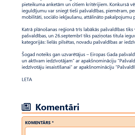
pieteikuma anketām un citiem kritērijiem. Konkursā vēr
ieguldījumu var sniegt tieši pašvaldības, piemēram, perso
mobilitāti, sociālo iekļaušanu, attālināto pakalpojumu p
Katrā plānošanas reģionā trīs labākās pašvaldības tiks v
pašvaldības, un 26.septembrī tiks paziņotas titula iegu
kategorijās: lielās pilsētas, novadu pašvaldības ar iedzī
Šogad noteiks gan uzvarētājus – Eiropas Gada pašvaldī
un aktīvam iedzīvotājam” ar apakšnomināciju “Pašvald
iedzīvotāju iesaistīšanai” ar apakšnomināciju “Pašvaldī
LETA
Komentāri
KOMENTĀRS *