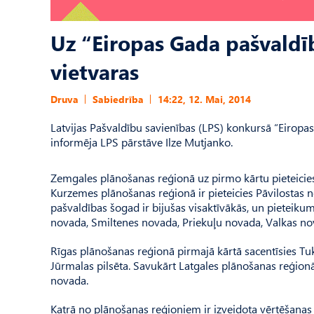
Uz “Eiropas Gada pašvaldī
vietvaras
Druva
Sabiedrība
14:22, 12. Mai, 2014
Latvijas Pašvaldību savienības (LPS) konkursā “Eiropa
informēja LPS pārstāve Ilze Mutjanko.
Zemgales plānošanas reģionā uz pirmo kārtu pieteicies 
Kurzemes plānošanas reģionā ir pieteicies Pāvilostas 
pašvaldības šogad ir bijušas visaktīvākās, un pieteiku
novada, Smiltenes novada, Priekuļu novada, Valkas n
Rīgas plānošanas reģionā pirmajā kārtā sacentīsies T
Jūrmalas pilsēta. Savukārt Latgales plānošanas reģion
novada.
Katrā no plānošanas reģioniem ir izveidota vērtēšanas 