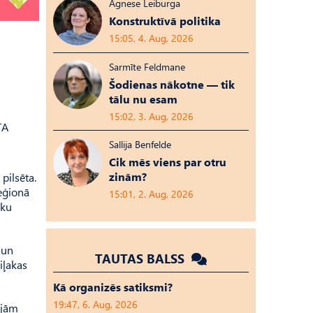
Agnese Leiburga
Konstruktīvā politika
15:05, 4. Aug, 2026
Sarmīte Feldmane
Šodienas nākotne — tik
tālu nu esam
15:02, 3. Aug, 2026
TA
Sallija Benfelde
Cik mēs viens par otru
zinām?
pilsēta.
eģionā
15:01, 2. Aug, 2026
eku
 un
TAUTAS BALSS
iļakas
Kā organizēs satiksmi?
19:47, 6. Aug, 2026
ajām