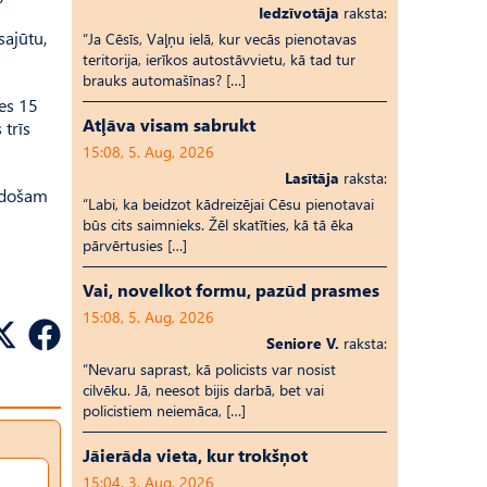
Iedzīvotāja
raksta:
sajūtu,
“Ja Cēsīs, Vaļņu ielā, kur vecās pienotavas
teritorija, ierīkos autostāvvietu, kā tad tur
brauks automašīnas? […]
ies 15
Atļāva visam sabrukt
 trīs
15:08, 5. Aug, 2026
Lasītāja
raksta:
radošam
“Labi, ka beidzot kādreizējai Cēsu pienotavai
būs cits saimnieks. Žēl skatīties, kā tā ēka
pārvērtusies […]
Vai, novelkot formu, pazūd prasmes
15:08, 5. Aug, 2026
Seniore V.
raksta:
“Nevaru saprast, kā policists var nosist
cilvēku. Jā, neesot bijis darbā, bet vai
policistiem neiemāca, […]
Jāierāda vieta, kur trokšņot
15:04, 3. Aug, 2026