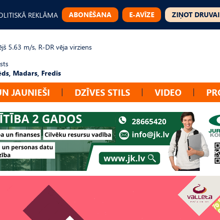
ABONĒŠANA
E-AVĪZE
ZIŅOT DRUVAI
OLITISKĀ REKLĀMA
jš 5.63 m/s, R-DR vēja virziens
sts
ēds, Madars, Fredis
UN JAUNIEŠI
DZĪVES STILS
VIDEO
PR