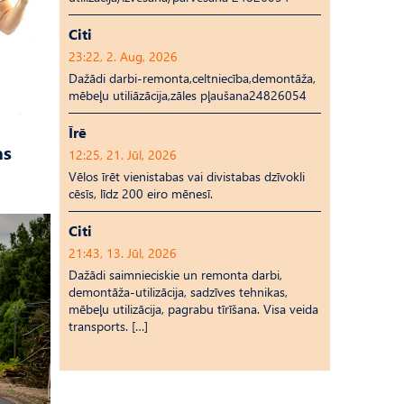
Citi
23:22, 2. Aug, 2026
Dažādi darbi-remonta,celtniecība,demontāža,
mēbeļu utiliāzācija,zāles pļaušana24826054
Īrē
as
12:25, 21. Jūl, 2026
Vēlos īrēt vienistabas vai divistabas dzīvokli
cēsīs, līdz 200 eiro mēnesī.
Citi
21:43, 13. Jūl, 2026
Dažādi saimnieciskie un remonta darbi,
demontāža-utilizācija, sadzīves tehnikas,
mēbeļu utilizācija, pagrabu tīrīšana. Visa veida
transports. […]