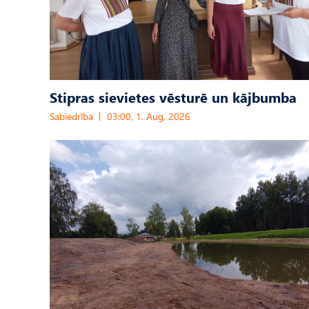
Stipras sievietes vēsturē un kājbumba
Sabiedrība
03:00, 1. Aug, 2026