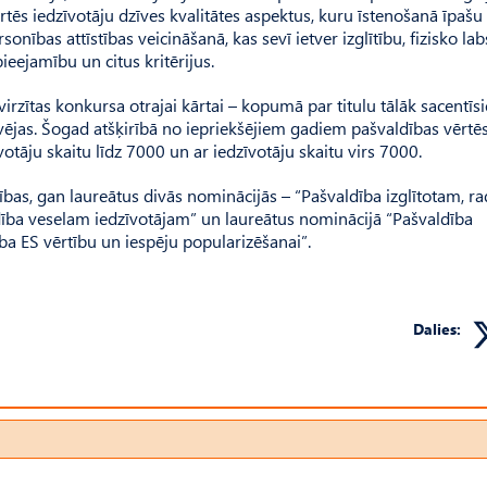
tēs iedzīvotāju dzīves kvalitātes aspektus, kuru īstenošanā īpašu
nības attīstības veicināšanā, kas sevī ietver izglītību, fizisko lab
ieejamību un citus kritērijus.
irzītas konkursa otrajai kārtai – kopumā par titulu tālāk sacentīs
vējas. Šogad atšķirībā no iepriekšējiem gadiem pašvaldības vērtēs
votāju skaitu līdz 7000 un ar iedzīvotāju skaitu virs 7000.
bas, gan laureātus divās nominācijās – “Pašvaldība izglītotam, 
ība veselam iedzīvotājam” un laureātus nominācijā “Pašvaldība
ba ES vērtību un iespēju popularizēšanai”.
Dalies: