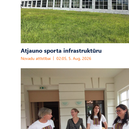
Atjauno sporta infrastruktūru
Novadu attīstībai
02:05, 5. Aug, 2026