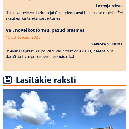
Lasītāja
raksta:
“Labi, ka beidzot kādreizējai Cēsu pienotavai būs cits saimnieks. Žēl
skatīties, kā tā ēka pārvērtusies […]
Vai, novelkot formu, pazūd prasmes
15:08, 5. Aug, 2026
Seniore V.
raksta:
“Nevaru saprast, kā policists var nosist cilvēku. Jā, neesot bijis
darbā, bet vai policistiem neiemāca, […]
Lasītākie raksti