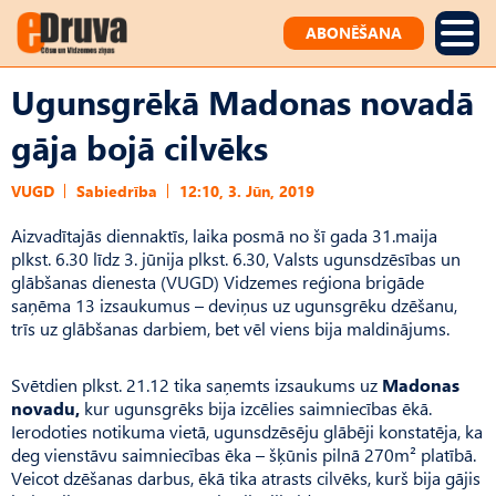
ABONĒŠANA
Ugunsgrēkā Madonas novadā
gāja bojā cilvēks
VUGD
Sabiedrība
12:10, 3. Jūn, 2019
Aizvadītajās diennaktīs, laika posmā no šī gada 31.maija
plkst. 6.30 līdz 3. jūnija plkst. 6.30, Valsts ugunsdzēsības un
glābšanas dienesta (VUGD) Vidzemes reģiona brigāde
saņēma 13 izsaukumus – deviņus uz ugunsgrēku dzēšanu,
trīs uz glābšanas darbiem, bet vēl viens bija maldinājums.
Svētdien plkst. 21.12 tika saņemts izsaukums uz
Madonas
novadu,
kur ugunsgrēks bija izcēlies saimniecības ēkā.
Ierodoties notikuma vietā, ugunsdzēsēju glābēji konstatēja, ka
deg vienstāvu saimniecības ēka – šķūnis pilnā 270m² platībā.
Veicot dzēšanas darbus, ēkā tika atrasts cilvēks, kurš bija gājis