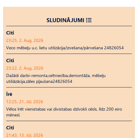
SLUDINĀJUMI
Citi
23:25, 2. Aug, 2026
Veco mēbeļu u.c. lietu utilizācija/izvešana/pārvešana 24826054
Citi
23:22, 2. Aug, 2026
Dažādi darbi-remonta,celtniecība,demontāža, mēbeļu
utiliāzācija,zāles pļaušana24826054
Īrē
12:25, 21. Jūl, 2026
Vēlos īrēt vienistabas vai divistabas dzīvokli cēsīs, līdz 200 eiro
mēnesī.
Citi
21:43, 13. Jūl, 2026