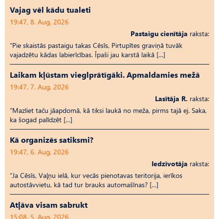
Vajag vēl kādu tualeti
19:47, 8. Aug, 2026
Pastaigu cienītāja
raksta:
“Pie skaistās pastaigu takas Cēsīs, Pirtupītes graviņā tuvāk
vajadzētu kādas labierīcības. Īpaši jau karstā laikā […]
Laikam kļūstam vieglprātīgāki. Apmaldamies mežā
19:47, 7. Aug, 2026
Lasītāja R.
raksta:
“Mazliet taču jāapdomā, kā tiksi laukā no meža, pirms tajā ej. Saka,
ka šogad palīdzēt […]
Kā organizēs satiksmi?
19:47, 6. Aug, 2026
Iedzīvotāja
raksta:
“Ja Cēsīs, Vaļņu ielā, kur vecās pienotavas teritorija, ierīkos
autostāvvietu, kā tad tur brauks automašīnas? […]
Atļāva visam sabrukt
15:08, 5. Aug, 2026