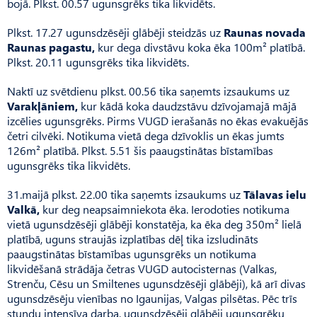
bojā. Plkst. 00.57 ugunsgrēks tika likvidēts.
Plkst. 17.27 ugunsdzēsēji glābēji steidzās uz
Raunas novada
Raunas pagastu,
kur dega divstāvu koka ēka 100m² platībā.
Plkst. 20.11 ugunsgrēks tika likvidēts.
Naktī uz svētdienu plkst. 00.56 tika saņemts izsaukums uz
Varakļāniem,
kur kādā koka daudzstāvu dzīvojamajā mājā
izcēlies ugunsgrēks. Pirms VUGD ierašanās no ēkas evakuējās
četri cilvēki. Notikuma vietā dega dzīvoklis un ēkas jumts
126m² platībā. Plkst. 5.51 šis paaugstinātas bīstamības
ugunsgrēks tika likvidēts.
31.maijā plkst. 22.00 tika saņemts izsaukums uz
Tālavas ielu
Valkā,
kur deg neapsaimniekota ēka. Ierodoties notikuma
vietā ugunsdzēsēji glābēji konstatēja, ka ēka deg 350m² lielā
platībā, uguns straujās izplatības dēļ tika izsludināts
paaugstinātas bīstamības ugunsgrēks un notikuma
likvidēšanā strādāja četras VUGD autocisternas (Valkas,
Strenču, Cēsu un Smiltenes ugunsdzēsēji glābēji), kā arī divas
ugunsdzēsēju vienības no Igaunijas, Valgas pilsētas. Pēc trīs
stundu intensīva darba, ugunsdzēsēji glābēji ugunsgrēku