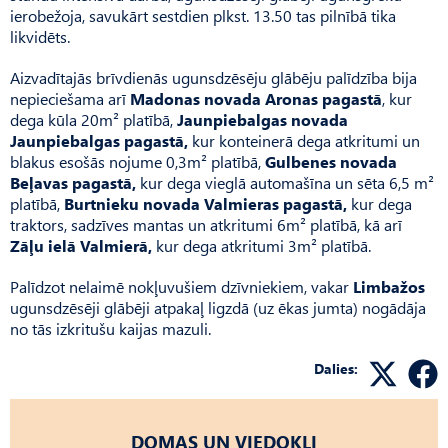
ierobežoja, savukārt sestdien plkst. 13.50 tas pilnībā tika
likvidēts.
Aizvadītajās brīvdienās ugunsdzēsēju glābēju palīdzība bija
nepieciešama arī
Madonas novada Aronas pagastā
, kur
dega kūla 20m² platībā,
Jaunpiebalgas novada
Jaunpiebalgas pagastā,
kur konteinerā dega atkritumi un
blakus esošās nojume 0,3m² platībā,
Gulbenes novada
Beļavas pagastā,
kur dega vieglā automašīna un sēta 6,5 m²
platībā,
Burtnieku novada Valmieras pagastā,
kur dega
traktors, sadzīves mantas un atkritumi 6m² platībā, kā arī
Zāļu ielā Valmierā,
kur dega atkritumi 3m² platībā.
Palīdzot nelaimē nokļuvušiem dzīvniekiem, vakar
Limbažos
ugunsdzēsēji glābēji atpakaļ ligzdā (uz ēkas jumta) nogādāja
no tās izkritušu kaijas mazuli.
Dalies:
DOMAS UN VIEDOKĻI