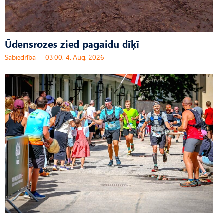
Ūdensrozes zied pagaidu dīķī
Sabiedrība
03:00, 4. Aug, 2026