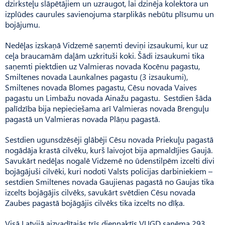
dzirksteļu slāpētājiem un uzraugot, lai dzinēja kolektora un
izplūdes caurules savienojuma starplikās nebūtu plīsumu un
bojājumu.
Nedēļas izskaņā Vidzemē saņemti deviņi izsaukumi, kur uz
ceļa braucamām daļām uzkrituši koki. Šādi izsaukumi tika
saņemti piektdien uz Valmieras novada Kocēnu pagastu,
Smiltenes novada Launkalnes pagastu (3 izsaukumi),
Smiltenes novada Blomes pagastu, Cēsu novada Vaives
pagastu un Limbažu novada Ainažu pagastu. Sestdien šāda
palīdzība bija nepieciešama arī Valmieras novada Brenguļu
pagastā un Valmieras novada Plāņu pagastā.
Sestdien ugunsdzēsēji glābēji Cēsu novada Priekuļu pagastā
nogādāja krastā cilvēku, kurš laivojot bija apmaldījies Gaujā.
Savukārt nedēļas nogalē Vidzemē no ūdenstilpēm izcelti divi
bojāgājuši cilvēki, kuri nodoti Valsts policijas darbiniekiem –
sestdien Smiltenes novada Gaujienas pagastā no Gaujas tika
izcelts bojāgājis cilvēks, savukārt svētdien Cēsu novada
Zaubes pagastā bojāgājis cilvēks tika izcelts no dīķa.
Visā Latvijā aizvadītajās trīs diennaktīs VUGD saņēma 293