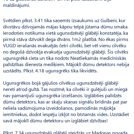
maldinājumi.
Svētdien plkst. 3.41 tika saņemts izsaukums uz Gulbeni, kur
divstāvu dzīvojamās mājas kāpņu telpā jūtama dūmu smaka.
Ierodoties notikuma vietā ugunsdzēsēji glābēji konstatēja, ka
pirmā stāva dzīvoklī dega dīvāns 1m2 platībā. No ēkas pirms
VUGD ierašanās evakuējās četri cilvēki, bet vēl vienu cilvēku
no degošā dzīvokļa evakuēja ugunsdzēsēji glābēji. Šis cilvēks
ugunsgrēkā cieta un tika nodots Neatliekamās medicīniskās
palīdzības dienesta mediķiem. Mājoklī dūmu detektors nebija
uzstādīts. Plkst. 4.18 ugunsgrēks tika likvidēts.
Ugunsgrēkos bojā gājušos cilvēkus ugunsdzēsēji glābēji
nereti atrod gultā. Tas nozīmē, ka cilvēki ir gulējuši un miegā
nav pamanījuši ugunsgrēka izcelšanos. Izglābties palīdzēs
dūmu detektors, kas ar skaļu skaņas signālu brīdinās pat par
neliela sadūmojuma izveidošanos, pamodinās mājokļa
iemītniekus, dodot iespēju izkļūt no bīstamās vides. Uzstādiet
savā mājoklī dūmu detektoru un izglābiet dzīvības!
Plkst. 7.34 ugunsdzēsēji glābēji steidzās uz Madonas novada