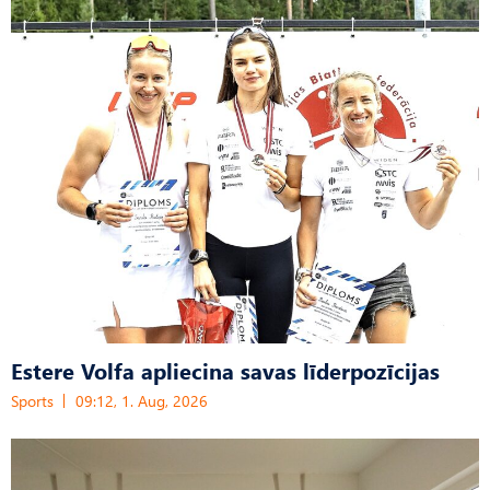
Estere Volfa apliecina savas līderpozīcijas
Sports
09:12, 1. Aug, 2026