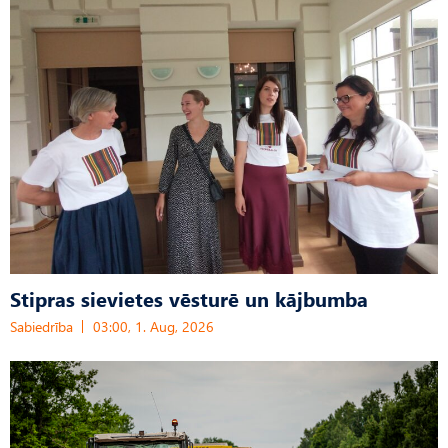
Stipras sievietes vēsturē un kājbumba
Sabiedrība
03:00, 1. Aug, 2026