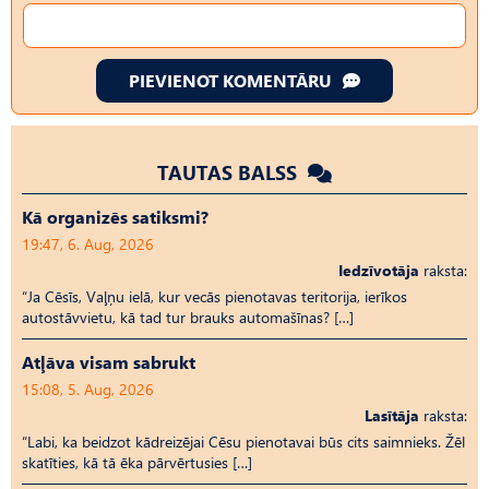
PIEVIENOT KOMENTĀRU
TAUTAS BALSS
Kā organizēs satiksmi?
19:47, 6. Aug, 2026
Iedzīvotāja
raksta:
“Ja Cēsīs, Vaļņu ielā, kur vecās pienotavas teritorija, ierīkos
autostāvvietu, kā tad tur brauks automašīnas? […]
Atļāva visam sabrukt
15:08, 5. Aug, 2026
Lasītāja
raksta:
“Labi, ka beidzot kādreizējai Cēsu pienotavai būs cits saimnieks. Žēl
skatīties, kā tā ēka pārvērtusies […]