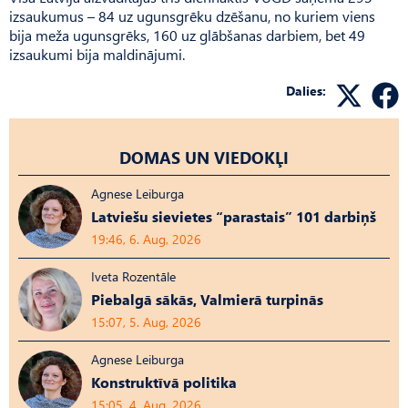
izsaukumus – 84 uz ugunsgrēku dzēšanu, no kuriem viens
bija meža ugunsgrēks, 160 uz glābšanas darbiem, bet 49
izsaukumi bija maldinājumi.
Dalies:
DOMAS UN VIEDOKĻI
Agnese Leiburga
Latviešu sievietes “parastais” 101 darbiņš
19:46, 6. Aug, 2026
Iveta Rozentāle
Piebalgā sākās, Valmierā turpinās
15:07, 5. Aug, 2026
Agnese Leiburga
Konstruktīvā politika
15:05, 4. Aug, 2026