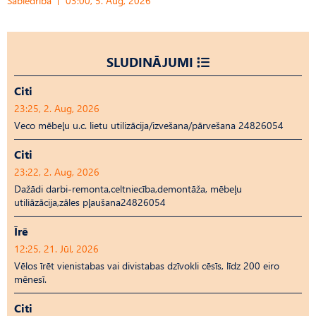
Sabiedrība
03:00, 5. Aug, 2026
SLUDINĀJUMI
Citi
23:25, 2. Aug, 2026
Veco mēbeļu u.c. lietu utilizācija/izvešana/pārvešana 24826054
Citi
23:22, 2. Aug, 2026
Dažādi darbi-remonta,celtniecība,demontāža, mēbeļu
utiliāzācija,zāles pļaušana24826054
Īrē
12:25, 21. Jūl, 2026
Vēlos īrēt vienistabas vai divistabas dzīvokli cēsīs, līdz 200 eiro
mēnesī.
Citi