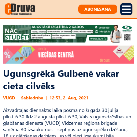
ABONĒŠANA
Ugunsgrēkā Gulbenē vakar
cieta cilvēks
VUGD
Sabiedrība
12:53, 2. Aug, 2021
Aizvadītajās diennaktīs laika posmā no šī gada 30.jūlija
plkst. 6.30 līdz 2.augusta plkst. 6.30, Valsts ugunsdzēsības un
glābšanas dienesta (VUGD) Vidzemes reģiona brigāde
saņēma 30 izsaukumus – septiņus uz ugunsgrēku dzēšanu,
18 uz glābšanas darbiem un vēl pieci izsaukumi bija