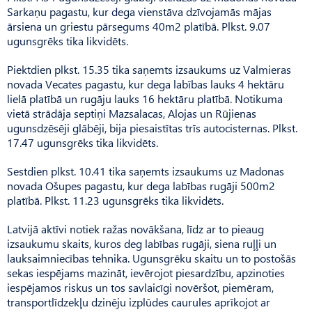
Sarkaņu pagastu, kur dega vienstāva dzīvojamās mājas
ārsiena un griestu pārsegums 40m2 platībā. Plkst. 9.07
ugunsgrēks tika likvidēts.
Piektdien plkst. 15.35 tika saņemts izsaukums uz Valmieras
novada Vecates pagastu, kur dega labības lauks 4 hektāru
lielā platībā un rugāju lauks 16 hektāru platībā. Notikuma
vietā strādāja septiņi Mazsalacas, Alojas un Rūjienas
ugunsdzēsēji glābēji, bija piesaistītas trīs autocisternas. Plkst.
17.47 ugunsgrēks tika likvidēts.
Sestdien plkst. 10.41 tika saņemts izsaukums uz Madonas
novada Ošupes pagastu, kur dega labības rugāji 500m2
platībā. Plkst. 11.23 ugunsgrēks tika likvidēts.
Latvijā aktīvi notiek ražas novākšana, līdz ar to pieaug
izsaukumu skaits, kuros deg labības rugāji, siena ruļļi un
lauksaimniecības tehnika. Ugunsgrēku skaitu un to postošās
sekas iespējams mazināt, ievērojot piesardzību, apzinoties
iespējamos riskus un tos savlaicīgi novēršot, piemēram,
transportlīdzekļu dzinēju izplūdes caurules aprīkojot ar