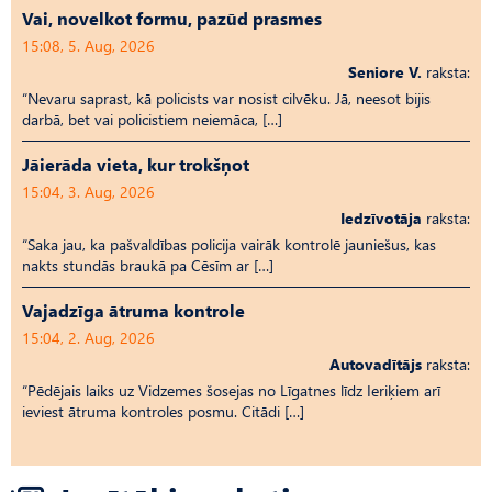
Vai, novelkot formu, pazūd prasmes
15:08, 5. Aug, 2026
Seniore V.
raksta:
“Nevaru saprast, kā policists var nosist cilvēku. Jā, neesot bijis
darbā, bet vai policistiem neiemāca, […]
Jāierāda vieta, kur trokšņot
15:04, 3. Aug, 2026
Iedzīvotāja
raksta:
“Saka jau, ka pašvaldības policija vairāk kontrolē jauniešus, kas
nakts stundās braukā pa Cēsīm ar […]
Vajadzīga ātruma kontrole
15:04, 2. Aug, 2026
Autovadītājs
raksta:
“Pēdējais laiks uz Vid­ze­mes šosejas no Līgatnes līdz Ieriķiem arī
ieviest ātruma kontroles posmu. Citādi […]