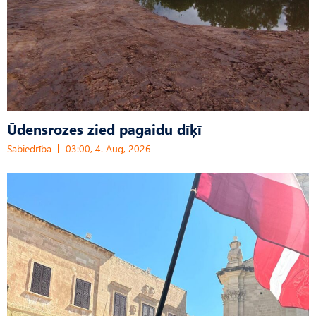
Ūdensrozes zied pagaidu dīķī
Sabiedrība
03:00, 4. Aug, 2026