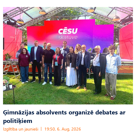
Ģimnāzijas absolvents organizē debates ar
politiķiem
Izglītība un jaunieši
19:50, 6. Aug, 2026