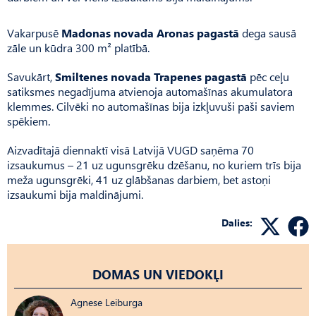
Vakarpusē
Madonas novada Aronas pagastā
dega sausā
zāle un kūdra 300 m² platībā.
Savukārt,
Smiltenes novada Trapenes pagastā
pēc ceļu
satiksmes negadījuma atvienoja automašīnas akumulatora
klemmes. Cilvēki no automašīnas bija izkļuvuši paši saviem
spēkiem.
Aizvadītajā diennaktī visā Latvijā VUGD saņēma 70
izsaukumus – 21 uz ugunsgrēku dzēšanu, no kuriem trīs bija
meža ugunsgrēki, 41 uz glābšanas darbiem, bet astoņi
izsaukumi bija maldinājumi.
Dalies:
DOMAS UN VIEDOKĻI
Agnese Leiburga