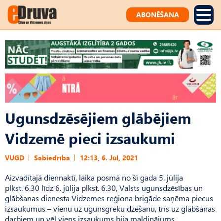
ABONĒŠANA
Ugunsdzēsējiem glābējiem
Vidzemē pieci izsaukumi
VUGD
Sabiedrība
12:13, 6. Jūl, 2021
Aizvadītajā diennaktī, laika posmā no šī gada 5. jūlija
plkst. 6.30 līdz 6. jūlija plkst. 6.30, Valsts ugunsdzēsības un
glābšanas dienesta Vidzemes reģiona brigāde saņēma piecus
izsaukumus – vienu uz ugunsgrēku dzēšanu, trīs uz glābšanas
darbiem un vēl viens izsaukums bija maldinājums.