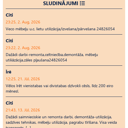
SLUDINĀJUMI
Citi
23:25, 2. Aug, 2026
Veco mēbeļu u.c. lietu utilizācija/izvešana/pārvešana 24826054
Citi
23:22, 2. Aug, 2026
Dažādi darbi-remonta,celtniecība,demontāža, mēbeļu
utiliāzācija,zāles pļaušana24826054
Īrē
12:25, 21. Jūl, 2026
Vēlos īrēt vienistabas vai divistabas dzīvokli cēsīs, līdz 200 eiro
mēnesī.
Citi
21:43, 13. Jūl, 2026
Dažādi saimnieciskie un remonta darbi, demontāža-utilizācija,
sadzīves tehnikas, mēbeļu utilizācija, pagrabu tīrīšana. Visa veida
transports. […]