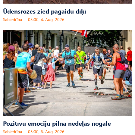
Ūdensrozes zied pagaidu dīķī
Sabiedrība
03:00, 4. Aug, 2026
Pozitīvu emociju pilna nedēļas nogale
Sabiedrība
03:00, 6. Aug, 2026