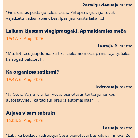
Pastaigu cienītāja
raksta:
“Pie skaistās pastaigu takas Cēsīs, Pirtupītes graviņā tuvāk
vajadzētu kādas labierīcības. Īpaši jau karstā laikā […]
Laikam kļūstam vieglprātīgāki. Apmaldamies mežā
19:47, 7. Aug, 2026
Lasītāja R.
raksta:
“Mazliet taču jāapdomā, kā tiksi laukā no meža, pirms tajā ej. Saka,
ka šogad palīdzēt […]
Kā organizēs satiksmi?
19:47, 6. Aug, 2026
Iedzīvotāja
raksta:
“Ja Cēsīs, Vaļņu ielā, kur vecās pienotavas teritorija, ierīkos
autostāvvietu, kā tad tur brauks automašīnas? […]
Atļāva visam sabrukt
15:08, 5. Aug, 2026
Lasītāja
raksta:
“Labi, ka beidzot kādreizējai Cēsu pienotavai būs cits saimnieks. Žēl