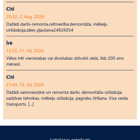
Citi
23:22, 2. Aug, 2026
Dažādi darbi-remonta,celtniecība,demontāža, mēbeļu
utiliāzācija,zāles pļaušana24826054
Īrē
12:25, 21. Jūl, 2026
Vēlos īrēt vienistabas vai divistabas dzīvokli cēsīs, līdz 200 eiro
mēnesī.
Citi
21:43, 13. Jūl, 2026
Dažādi saimnieciskie un remonta darbi, demontāža-utilizācija,
sadzīves tehnikas, mēbeļu utilizācija, pagrabu tīrīšana. Visa veida
transports. […]
Lietošanas noteikumi