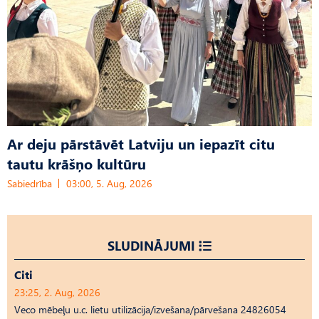
Ar deju pārstāvēt Latviju un iepazīt citu
tautu krāšņo kultūru
Sabiedrība
03:00, 5. Aug, 2026
SLUDINĀJUMI
Citi
23:25, 2. Aug, 2026
Veco mēbeļu u.c. lietu utilizācija/izvešana/pārvešana 24826054