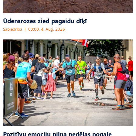
Ūdensrozes zied pagaidu dīķī
Sabiedrība
03:00, 4. Aug, 2026
Pozitīvu emociju pilna nedēļas nogale