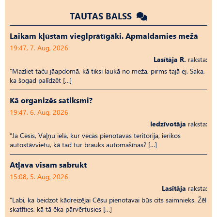
TAUTAS BALSS
Laikam kļūstam vieglprātīgāki. Apmaldamies mežā
19:47, 7. Aug, 2026
Lasītāja R.
raksta:
“Mazliet taču jāapdomā, kā tiksi laukā no meža, pirms tajā ej. Saka,
ka šogad palīdzēt […]
Kā organizēs satiksmi?
19:47, 6. Aug, 2026
Iedzīvotāja
raksta:
“Ja Cēsīs, Vaļņu ielā, kur vecās pienotavas teritorija, ierīkos
autostāvvietu, kā tad tur brauks automašīnas? […]
Atļāva visam sabrukt
15:08, 5. Aug, 2026
Lasītāja
raksta:
“Labi, ka beidzot kādreizējai Cēsu pienotavai būs cits saimnieks. Žēl
skatīties, kā tā ēka pārvērtusies […]