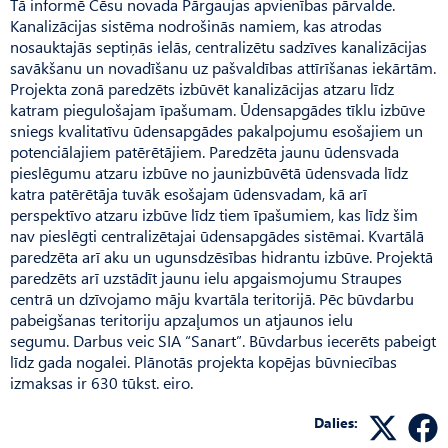
Tā informē Cēsu novada Pārgaujas apvienības pārvalde.
Kanalizācijas sistēma nodrošinās namiem, kas atrodas
nosauktajās septiņās ielās, centralizētu sadzīves kanalizācijas
savākšanu un novadīšanu uz paš­valdības attīrīšanas iekārtām.
Projekta zonā paredzēts izbūvēt kanalizācijas atzaru līdz
katram piegulošajam īpašumam. Ūdensapgādes tīklu izbūve
sniegs kvalitatīvu ūdensapgādes pakalpojumu esošajiem un
potenciālajiem patērētājiem. Paredzēta jaunu ūdensvada
pieslēgumu atzaru izbūve no jaun­izbūvētā ūdensvada līdz
katra patērētāja tuvāk esošajam ūdensvadam, kā arī
perspektīvo atzaru izbūve līdz tiem īpašumiem, kas līdz šim
nav pieslēgti centralizētajai ūdensapgādes sistēmai. Kvartālā
paredzēta arī aku un ugunsdzēsības hidrantu izbūve. Projektā
paredzēts arī uzstādīt jaunu ielu apgaismojumu Straupes
centrā un dzīvojamo māju kvartāla teritorijā. Pēc būvdarbu
pabeigšanas teritoriju apzaļumos un atjaunos ielu
segumu. Darbus veic SIA “Sanart”. Būvdarbus iecerēts pabeigt
līdz gada nogalei. Plānotās projekta kopējas būvniecības
izmaksas ir 630 tūkst. eiro.
Dalies: