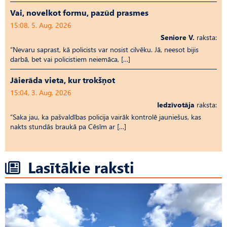
Vai, novelkot formu, pazūd prasmes
15:08, 5. Aug, 2026
Seniore V.
raksta:
“Nevaru saprast, kā policists var nosist cilvēku. Jā, neesot bijis
darbā, bet vai policistiem neiemāca, […]
Jāierāda vieta, kur trokšņot
15:04, 3. Aug, 2026
Iedzīvotāja
raksta:
“Saka jau, ka pašvaldības policija vairāk kontrolē jauniešus, kas
nakts stundās braukā pa Cēsīm ar […]
Lasītākie raksti