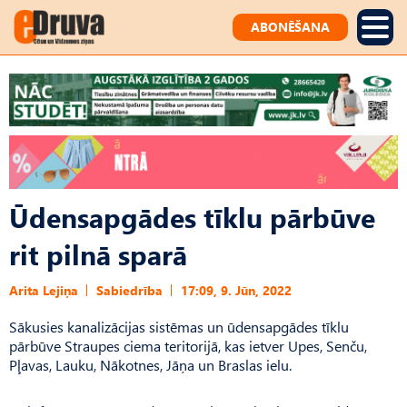
ABONĒŠANA
Ūdensapgādes tīklu pārbūve
rit pilnā sparā
Arita Lejiņa
Sabiedrība
17:09, 9. Jūn, 2022
Sākusies kanalizācijas sistēmas un ūdensapgādes tīklu
pārbūve Straupes ciema teritorijā, kas ietver Upes, Senču,
Pļavas, Lauku, Nākotnes, Jāņa un Braslas ielu.