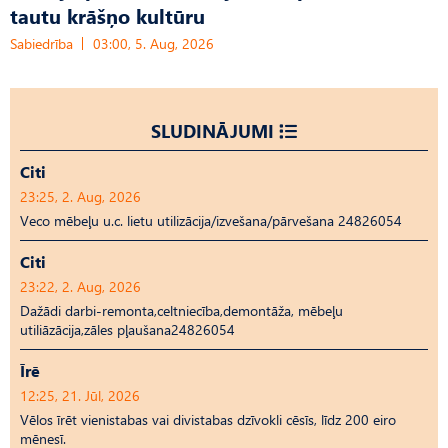
tautu krāšņo kultūru
Sabiedrība
03:00, 5. Aug, 2026
SLUDINĀJUMI
Citi
23:25, 2. Aug, 2026
Veco mēbeļu u.c. lietu utilizācija/izvešana/pārvešana 24826054
Citi
23:22, 2. Aug, 2026
Dažādi darbi-remonta,celtniecība,demontāža, mēbeļu
utiliāzācija,zāles pļaušana24826054
Īrē
12:25, 21. Jūl, 2026
Vēlos īrēt vienistabas vai divistabas dzīvokli cēsīs, līdz 200 eiro
mēnesī.