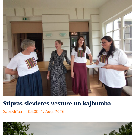
Stipras sievietes vēsturē un kājbumba
Sabiedrība
03:00, 1. Aug, 2026