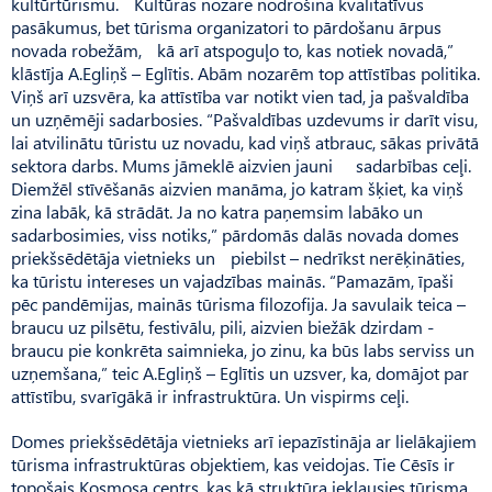
kultūrtūrismu. Kultūras nozare nodrošina kvalitatīvus
pasākumus, bet tūrisma organizatori to pārdošanu ārpus
novada robežām, kā arī atspoguļo to, kas notiek novadā,”
klāstīja A.Egliņš – Eglītis. Abām nozarēm top attīstības politika.
Viņš arī uzsvēra, ka attīstība var notikt vien tad, ja pašvaldība
un uzņēmēji sadarbosies. “Pašvaldības uzdevums ir darīt visu,
lai atvilinātu tūristu uz novadu, kad viņš atbrauc, sākas privātā
sektora darbs. Mums jāmeklē aizvien jauni sadarbības ceļi.
Diemžēl stīvēšanās aizvien manāma, jo katram šķiet, ka viņš
zina labāk, kā strādāt. Ja no katra paņemsim labāko un
sadarbosimies, viss notiks,” pārdomās dalās novada domes
priekšsēdētāja vietnieks un piebilst – nedrīkst nerēķināties,
ka tūristu intereses un vajadzības mainās. “Pamazām, īpaši
pēc pandēmijas, mainās tūrisma filozofija. Ja savulaik teica –
braucu uz pilsētu, festivālu, pili, aizvien biežāk dzirdam -
braucu pie konkrēta saimnieka, jo zinu, ka būs labs serviss un
uzņemšana,” teic A.Egliņš – Eglītis un uzsver, ka, domājot par
attīstību, svarīgākā ir infrastruktūra. Un vispirms ceļi.
Domes priekšsēdētāja vietnieks arī iepazīstināja ar lielākajiem
tūrisma infrastruktūras objektiem, kas veidojas. Tie Cēsīs ir
topošais Kosmosa centrs, kas kā struktūra iekļausies tūrisma