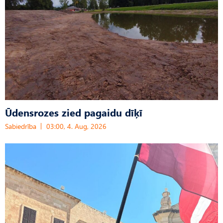
Ūdensrozes zied pagaidu dīķī
Sabiedrība
03:00, 4. Aug, 2026