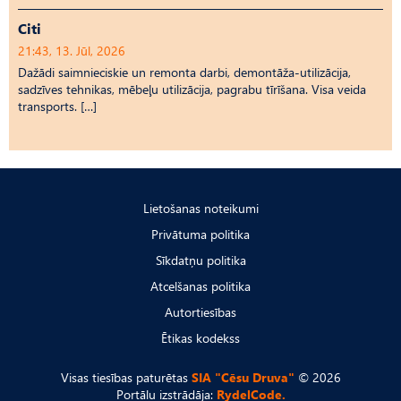
Citi
21:43, 13. Jūl, 2026
Dažādi saimnieciskie un remonta darbi, demontāža-utilizācija,
sadzīves tehnikas, mēbeļu utilizācija, pagrabu tīrīšana. Visa veida
transports. […]
Lietošanas noteikumi
Privātuma politika
Sīkdatņu politika
Atcelšanas politika
Autortiesības
Ētikas kodekss
Visas tiesības paturētas
SIA "Cēsu Druva"
© 2026
Portālu izstrādāja:
RydelCode.