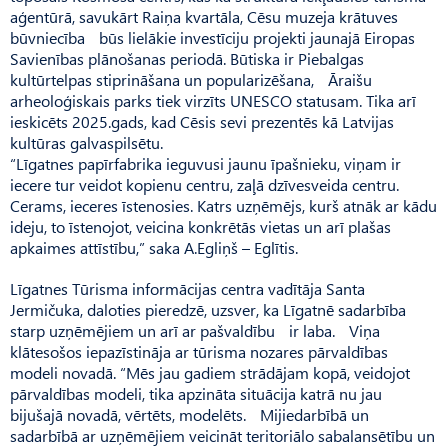
aģentūrā, savukārt Raiņa kvartāla, Cēsu muzeja krātuves
būvniecība būs lielākie investīciju projekti jaunajā Eiropas
Savienības plānošanas periodā. Būtiska ir Piebalgas
kultūrtelpas stiprināšana un popularizēšana, Āraišu
arheoloģiskais parks tiek virzīts UNESCO statusam. Tika arī
ieskicēts 2025.gads, kad Cēsis sevi prezentēs kā Latvijas
kultūras galvaspilsētu.
“Līgatnes papīrfabrika ieguvusi jaunu īpašnieku, viņam ir
iecere tur veidot kopienu centru, zaļā dzīvesveida centru.
Cerams, ieceres īstenosies. Katrs uzņēmējs, kurš atnāk ar kādu
ideju, to īstenojot, veicina konkrētās vietas un arī plašas
apkaimes attīstību,” saka A.Egliņš – Eglītis.
Līgatnes Tūrisma informācijas centra vadītāja Santa
Jermičuka, daloties pieredzē, uzsver, ka Līgatnē sadarbība
starp uzņēmējiem un arī ar pašvaldību ir laba. Viņa
klātesošos iepazīstināja ar tūrisma nozares pārvaldības
modeli novadā. “Mēs jau gadiem strādājam kopā, veidojot
pārvaldības modeli, tika apzināta situācija katrā nu jau
bijušajā novadā, vērtēts, modelēts. Mijiedarbībā un
sadarbībā ar uzņēmējiem veicināt teritoriālo sabalansētību un