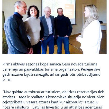
Pirms aktīvās sezonas kopā sanāca Cēsu novada tūrisma
uzņēmēji un pašvaldības tūrisma organizatori. Pēdējie divi
gadi nozarei bijuši sarežģīti, arī šis gads būs pārbaudījumu
pilns.
“Nav gaidīto autobusu ar tūristiem, daudzas rezervācijas tiek
atceltas – tāda ir realitāte. Ekonomiskā situācija ne vienu vien
ceļotgribētāju vasarā atturēs kaut kur aizbraukt,” situāciju
nozarē raksturo Latvijas Investīciju un attīstības aģentūras