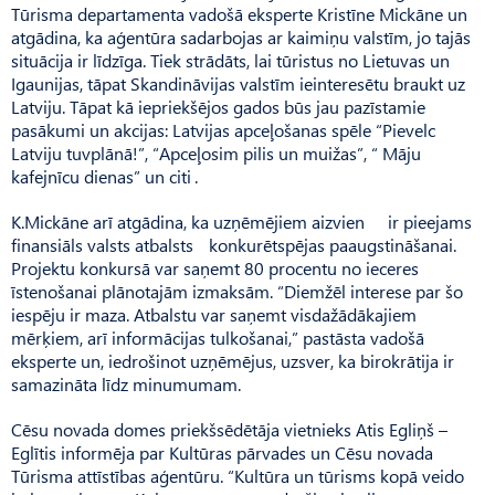
Tūrisma departamenta vadošā eksperte Kristīne Mickāne un
atgādina, ka aģentūra sadarbojas ar kaimiņu valstīm, jo tajās
situācija ir līdzīga. Tiek strādāts, lai tūristus no Lietuvas un
Igaunijas, tāpat Skandināvijas valstīm ieinteresētu braukt uz
Latviju. Tāpat kā iepriekšējos gados būs jau pazīstamie
pasākumi un akcijas: Latvijas apceļošanas spēle “Pievelc
Latviju tuvplānā!”, “Apceļosim pilis un muižas”, “ Māju
kafejnīcu dienas” un citi .
K.Mickāne arī atgādina, ka uzņēmējiem aizvien ir pieejams
finansiāls valsts atbalsts konkurētspējas paaugstināšanai.
Projektu konkursā var saņemt 80 procentu no ieceres
īstenošanai plānotajām izmaksām. “Diemžēl interese par šo
iespēju ir maza. Atbalstu var saņemt visdažādākajiem
mērķiem, arī informācijas tulkošanai,” pastāsta vadošā
eksperte un, iedrošinot uzņēmējus, uzsver, ka birokrātija ir
samazināta līdz minumumam.
Cēsu novada domes priekšsēdētāja vietnieks Atis Egliņš –
Eglītis informēja par Kultūras pārvades un Cēsu novada
Tūrisma attīstības aģentūru. “Kultūra un tūrisms kopā veido