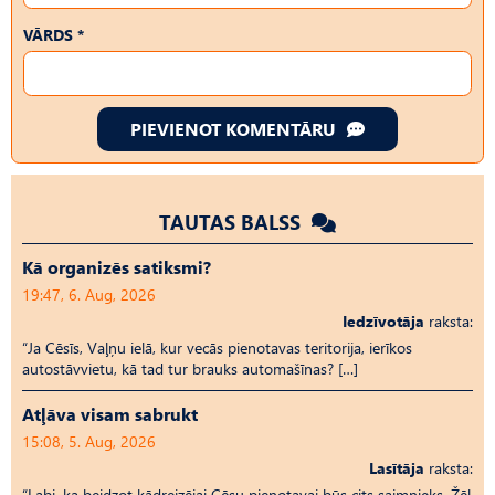
VĀRDS *
PIEVIENOT KOMENTĀRU
TAUTAS BALSS
Kā organizēs satiksmi?
19:47, 6. Aug, 2026
Iedzīvotāja
raksta:
“Ja Cēsīs, Vaļņu ielā, kur vecās pienotavas teritorija, ierīkos
autostāvvietu, kā tad tur brauks automašīnas? […]
Atļāva visam sabrukt
15:08, 5. Aug, 2026
Lasītāja
raksta:
“Labi, ka beidzot kādreizējai Cēsu pienotavai būs cits saimnieks. Žēl