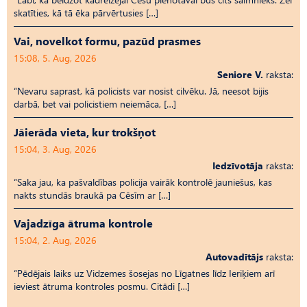
skatīties, kā tā ēka pārvērtusies […]
Vai, novelkot formu, pazūd prasmes
15:08, 5. Aug, 2026
Seniore V.
raksta:
“Nevaru saprast, kā policists var nosist cilvēku. Jā, neesot bijis
darbā, bet vai policistiem neiemāca, […]
Jāierāda vieta, kur trokšņot
15:04, 3. Aug, 2026
Iedzīvotāja
raksta:
“Saka jau, ka pašvaldības policija vairāk kontrolē jauniešus, kas
nakts stundās braukā pa Cēsīm ar […]
Vajadzīga ātruma kontrole
15:04, 2. Aug, 2026
Autovadītājs
raksta:
“Pēdējais laiks uz Vid­ze­mes šosejas no Līgatnes līdz Ieriķiem arī
ieviest ātruma kontroles posmu. Citādi […]