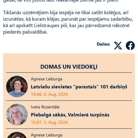
Tikšanās uzņēmējiem bija iespēja ne tikai satikt kolēģus, arī
izrunāties, kā kuram klājas, parunāt par iespējamu sadarbību,
kā arī apskatīt Lielstraupes pili, kas jau pārredzamā nākotnē
piederēs pašvaldībai.
Dalies:
DOMAS UN VIEDOKĻI
Agnese Leiburga
Latviešu sievietes “parastais” 101 darbiņš
19:46, 6. Aug, 2026
Iveta Rozentāle
Piebalgā sākās, Valmierā turpinās
15:07, 5. Aug, 2026
Agnese Leiburga