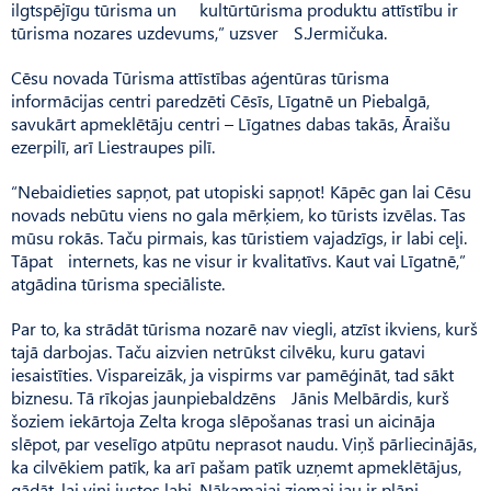
ilgtspējīgu tūrisma un kultūrtūrisma produktu attīstību ir
tūrisma nozares uzdevums,” uzsver S.Jermičuka.
Cēsu novada Tūrisma attīstības aģentūras tūrisma
informācijas centri paredzēti Cēsīs, Līgatnē un Piebalgā,
savukārt apmeklētāju centri – Līgatnes dabas takās, Āraišu
ezerpilī, arī Liestraupes pilī.
“Nebaidieties sapņot, pat utopiski sapņot! Kāpēc gan lai Cēsu
novads nebūtu viens no gala mērķiem, ko tūrists izvēlas. Tas
mūsu rokās. Taču pirmais, kas tūristiem vajadzīgs, ir labi ceļi.
Tāpat internets, kas ne visur ir kvalitatīvs. Kaut vai Līgatnē,”
atgādina tūrisma speciāliste.
Par to, ka strādāt tūrisma nozarē nav viegli, atzīst ikviens, kurš
tajā darbojas. Taču aizvien netrūkst cilvēku, kuru gatavi
iesaistīties. Vispareizāk, ja vispirms var pamēģināt, tad sākt
biznesu. Tā rīkojas jaunpiebaldzēns Jānis Melbārdis, kurš
šoziem iekārtoja Zelta kroga slēpošanas trasi un aicināja
slēpot, par veselīgo atpūtu neprasot naudu. Viņš pārliecinājās,
ka cilvēkiem patīk, ka arī pašam patīk uzņemt apmeklētājus,
gādāt, lai viņi justos labi. Nākamajai ziemai jau ir plāni.