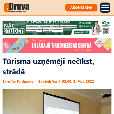
ABONĒŠANA
Tūrisma uzņēmēji nečīkst,
strādā
Sarmīte Feldmane
Sabiedrība
02:00, 5. Mai, 2022