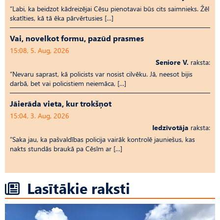
“Labi, ka beidzot kādreizējai Cēsu pienotavai būs cits saimnieks. Žēl
skatīties, kā tā ēka pārvērtusies […]
Vai, novelkot formu, pazūd prasmes
15:08, 5. Aug, 2026
Seniore V.
raksta:
“Nevaru saprast, kā policists var nosist cilvēku. Jā, neesot bijis
darbā, bet vai policistiem neiemāca, […]
Jāierāda vieta, kur trokšņot
15:04, 3. Aug, 2026
Iedzīvotāja
raksta:
“Saka jau, ka pašvaldības policija vairāk kontrolē jauniešus, kas
nakts stundās braukā pa Cēsīm ar […]
Lasītākie raksti