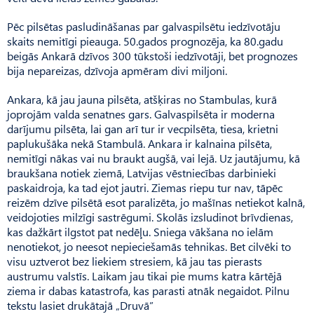
Pēc pilsētas pasludināšanas par galvaspilsētu iedzīvotāju
skaits nemitīgi pieauga. 50.gados prognozēja, ka 80.gadu
beigās Ankarā dzīvos 300 tūkstoši iedzīvotāji, bet prognozes
bija nepareizas, dzīvoja apmēram divi miljoni.
Ankara, kā jau jauna pilsēta, atšķiras no Stambulas, kurā
joprojām valda senatnes gars. Galvaspilsēta ir moderna
darījumu pilsēta, lai gan arī tur ir vecpilsēta, tiesa, krietni
paplukušāka nekā Stambulā. Ankara ir kalnaina pilsēta,
nemitīgi nākas vai nu braukt augšā, vai lejā. Uz jautājumu, kā
braukšana notiek ziemā, Latvijas vēstniecības darbinieki
paskaidroja, ka tad ejot jautri. Ziemas riepu tur nav, tāpēc
reizēm dzīve pilsētā esot paralizēta, jo mašīnas netiekot kalnā,
veidojoties milzīgi sastrēgumi. Skolās izsludinot brīvdienas,
kas dažkārt ilgstot pat nedēļu. Sniega vākšana no ielām
nenotiekot, jo neesot nepieciešamās tehnikas. Bet cilvēki to
visu uztverot bez liekiem stresiem, kā jau tas pierasts
austrumu valstīs. Laikam jau tikai pie mums katra kārtējā
ziema ir dabas katastrofa, kas parasti atnāk negaidot. Pilnu
tekstu lasiet drukātajā „Druvā”