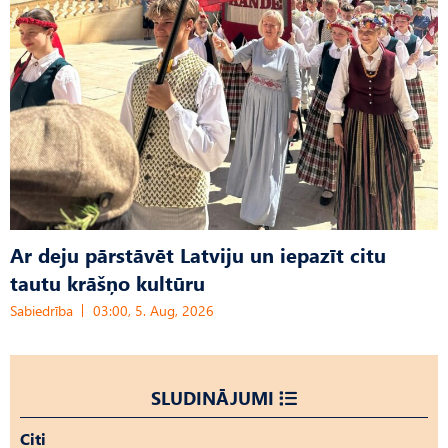
Ar deju pārstāvēt Latviju un iepazīt citu
tautu krāšņo kultūru
Sabiedrība
03:00, 5. Aug, 2026
SLUDINĀJUMI
Citi