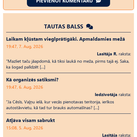
PIEVIENOT KOMENTĀRU
TAUTAS BALSS
Laikam kļūstam vieglprātīgāki. Apmaldamies mežā
19:47, 7. Aug, 2026
Lasītāja R.
raksta:
“Mazliet taču jāapdomā, kā tiksi laukā no meža, pirms tajā ej. Saka,
ka šogad palīdzēt […]
Kā organizēs satiksmi?
19:47, 6. Aug, 2026
Iedzīvotāja
raksta:
“Ja Cēsīs, Vaļņu ielā, kur vecās pienotavas teritorija, ierīkos
autostāvvietu, kā tad tur brauks automašīnas? […]
Atļāva visam sabrukt
15:08, 5. Aug, 2026
Lasītāja
raksta: