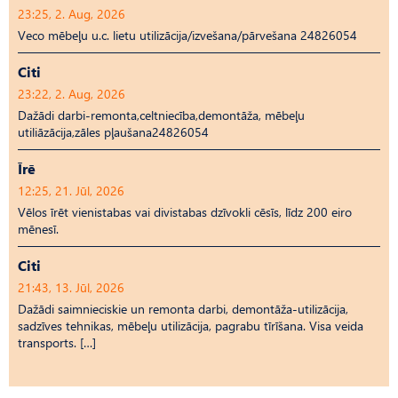
23:25, 2. Aug, 2026
Veco mēbeļu u.c. lietu utilizācija/izvešana/pārvešana 24826054
Citi
23:22, 2. Aug, 2026
Dažādi darbi-remonta,celtniecība,demontāža, mēbeļu
utiliāzācija,zāles pļaušana24826054
Īrē
12:25, 21. Jūl, 2026
Vēlos īrēt vienistabas vai divistabas dzīvokli cēsīs, līdz 200 eiro
mēnesī.
Citi
21:43, 13. Jūl, 2026
Dažādi saimnieciskie un remonta darbi, demontāža-utilizācija,
sadzīves tehnikas, mēbeļu utilizācija, pagrabu tīrīšana. Visa veida
transports. […]