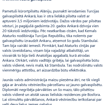
Pametuši kūrortpilsētu Alāniju, pusnaktī ierodamies Turcijas
galvaspilsētā Ankarā, kas ir otra lielākā pilsēta valstī ar
aptuveni 3,5 miljoniem iedzīvotāju. Dažos vārdos par pilsētas
vēsturi, jo pagājušā gadsimta 20. gados Ankarā dzīvoja vien
20 tūkstoši iedzīvotāju. Pēc neatkarības cīņām, kad Kemals
Ataturks nodibināja Turcijas Republiku, tika nolemts par
galvaspilsētu izraudzīt Ankaru, atņemot šo godu Stambulai.
Tam bija vairāki iemesli. Pirmkārt, kad Ataturks cīnījās par
valsts izveidošanu, viņam bija vajadzīgi atbalstītāji, un
visvairāk to bija tieši Anatolijas apgabalā, kurā atrodas
Ankara. Otrkārt, valsts vadītājs gribēja, lai galvaspilsēta būtu
valsts vidienē, nevis malā, kā Stambula. Tas nodrošinātu valsts
vienmērīgu attīstību, arī aizsardzība būtu efektīvāka.
Jaunās valsts administrācija maiņu pieņēma ātri, ne tik viegli
gāja ar ārvalstu vēstniecību pārcelšanu uz jauno galvaspilsētu.
Diplomāti negribēja pārvākties un šo mazo, tālo pilsētiņu
valsts vidienē un atstāt savas lieliskās rezidences pie Bosfora.
Lai stimulētu pārvākšanos, Ankarā vēstniecību ierīkošanai par
velti deva lielus zemes gabalus.