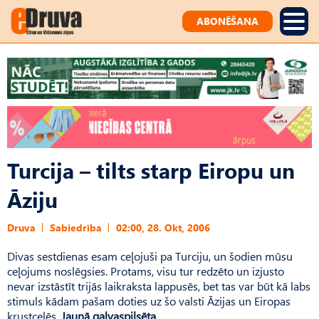
ABONĒŠANA
Turcija – tilts starp Eiropu un
Āziju
Druva
Sabiedrība
02:00, 28. Okt, 2006
Divas sestdienas esam ceļojuši pa Turciju, un šodien mūsu
ceļojums noslēgsies. Protams, visu tur redzēto un izjusto
nevar izstāstīt trijās laikraksta lappusēs, bet tas var būt kā labs
stimuls kādam pašam doties uz šo valsti Āzijas un Eiropas
krustcelēs.
Jaunā galvaspilsēta