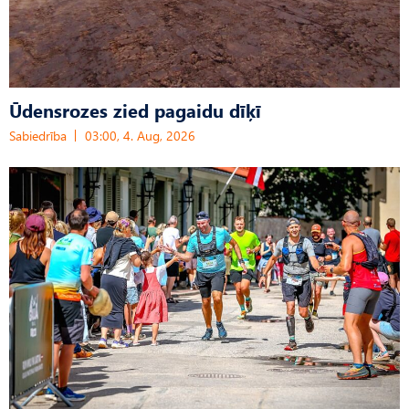
Ūdensrozes zied pagaidu dīķī
Sabiedrība
03:00, 4. Aug, 2026