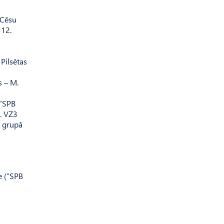
(Cēsu
 12.
Pilsētas
s – M.
(“SPB
). VZ3
4 grupā
e (“SPB