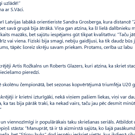
i uzlādē!”
a ar S.Vāci.
rī Latvijas labākā orientieriste Sandra Grosberga, kura distancē “
t savā grupā bija ātrākā. Viņa gan atzina, ka šī lielā dalībnieku 
kaits mazāks, bet sajūtu iespējams gūt tikpat kvalitatīvu: “Taču jāt
drīz vai viena. Fiziski bija smagi, nebiju gaidījusi, ka tik daudz būs 
urums, tāpēc šoreiz skrēju savam priekam. Protams, cerība uz labu
rējēji Artis Rožkalns un Roberts Glazers, kuri atzina, ka skriet sta
epieciešamo pieredzi.
ncē skolēnu čempionātā, bet sezonas kopvērtējumā triumfēja U20 g
 skrējēji ir krietni izturīgāki, nekā viņiem pašiem liekas, viņi var da
ca, ka tas bija pārāk traki, ka nekad vairs, taču jau pēc desmit min
”
un viennozīmīgi ir populārākais taku skriešanas seriāls. Atbildot 
epiņš stāsta: “Manuprāt, tā ir tā aizmirstā sajūta, ko šajā pasākum
eža, bet “Stirnu buks” dod iespēju ieskriet vietās, kur ikdienā cilv