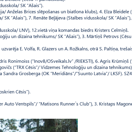
dusskola/ SK “Ašais”).
a/ Anželas Brices slēpošanas un biatlona klubs), 4. Elza Bleidele 
a/ SK “Ašais”), 7. Renāte Beļājeva (Stalbes vidusskola/ SK “Ašais”),
dusskola/ LNV), 12.vietā viņa komandas biedrs Kristers Celmiņš.
iju un dizaina tehnikums/ SK “Ašais”), 3. Mārtiņš Petrovs (Cēsu 
rēja E. Volfa, R. Glazers un A. Rož­kalns, otrā S. Paltiņa, trešai
is Ronimoiss (“Inov8/OSvei­kals.lv” /RIEKSTI), 6. Agris Krūmiņš 
ngo­vičs (“TRX Cēsis”/ Vidzemes Tehnoloģiju un dizaina tehnikums
ēja Sandra Grosberga (OK “Meridiāns”/”Suunto Latvia”/ LKSF). SZ
­skrien Cēsis”).
ler Auto Ventspils”/ “Matisons Run­ner`s Club”), 3. Kristaps Magon