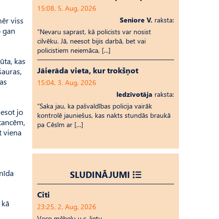
15:08, 5. Aug, 2026
mēr viss
Seniore V.
raksta:
o gan
“Nevaru saprast, kā policists var nosist
cilvēku. Jā, neesot bijis darbā, bet vai
policistiem neiemāca, […]
ūta, kas
Jāierāda vieta, kur trokšņot
šauras,
tas
15:04, 3. Aug, 2026
Iedzīvotāja
raksta:
“Saka jau, ka pašvaldības policija vairāk
 esot jo
kontrolē jauniešus, kas nakts stundās braukā
stancēm,
pa Cēsīm ar […]
t viena
onīda
SLUDINĀJUMI
Citi
 kā
23:25, 2. Aug, 2026
Veco mēbeļu u.c. lietu