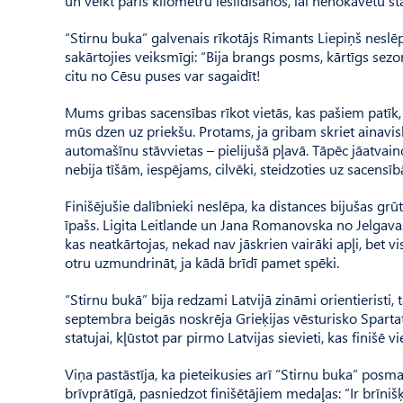
un veikt pāris kilometru iesildīšanos, lai nenokavētu st
“Stirnu buka” galvenais rīkotājs Rimants Liepiņš neslēp
sakārtojies veiksmīgi: “Bija brangs posms, kārtīgs sez
citu no Cēsu puses var sagaidīt!
Mums gribas sacensības rīkot vietās, kas pašiem patīk, un
mūs dzen uz priekšu. Protams, ja gribam skriet ainavi
automašīnu stāvvietas – pielijušā pļavā. Tāpēc jāatvain
nebija tīšām, iespējams, cilvēki, steidzoties uz sacensī
Finišējušie dalībnieki neslēpa, ka distances bijušas grū
īpašs. Ligita Leitlande un Jana Ro­manovska no Jelgavas
kas neatkārtojas, nekad nav jāskrien vairāki apļi, bet vis
otru uzmundrināt, ja kādā brīdī pamet spēki.
“Stirnu bukā” bija redzami Latvijā zināmi orientieristi,
septembra beigās noskrēja Grie­ķijas vēsturisko Spart
statujai, kļūstot par pirmo Latvijas sievieti, kas fini
Viņa pastāstīja, ka pieteikusies arī “Stirnu buka” posma
brīvprātīgā, pasniedzot finišētājiem medaļas: “Ir brīniš