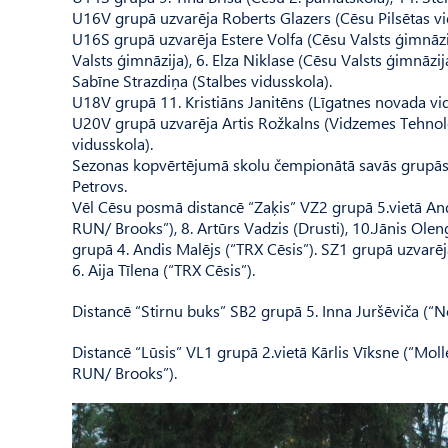
U16V grupā uzvarēja Roberts Glazers (Cēsu Pilsētas vi
U16S grupā uzvarēja Estere Volfa (Cēsu Valsts ģimnāzij
Valsts ģimnāzija), 6. Elza Niklase (Cēsu Valsts ģimnāzij
Sabīne Strazdiņa (Stalbes vidusskola).
U18V grupā 11. Kristiāns Janitēns (Līgatnes novada vi
U20V grupā uzvarēja Artis Rožkalns (Vidzemes Tehnoloģ
vidusskola).
Sezonas kopvērtējumā skolu čempionātā savās grupās uzva
Petrovs.
Vēl Cēsu posmā distancē “Zaķis” VZ2 grupā 5.vietā Andr
RUN/ Brooks”), 8. Artūrs Vadzis (Drusti), 10.Jānis Ole
grupā 4. Andis Ma­lējs (“TRX Cēsis”). SZ1 grupā uzvar
6. Aija Tīlena (“TRX Cēsis”).
Distancē “Stirnu buks” SB2 grupā 5. Inna Juršēviča (“No
Distancē “Lūsis” VL1 grupā 2.vietā Kārlis Vīksne (“Mol
RUN/ Brooks”).