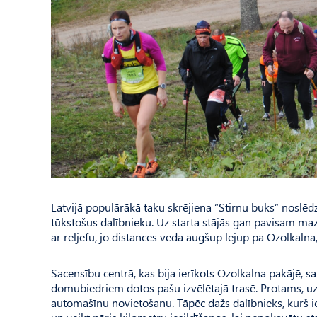
Latvijā populārākā taku skrējiena “Stirnu buks” noslēdz
tūkstošus dalībnieku. Uz starta stājās gan pavisam mazi s
ar reljefu, jo distances veda augšup lejup pa Ozolkaln
Sacensību centrā, kas bija ierīkots Ozolkalna pakājē, s
domubiedriem dotos pašu izvēlētajā trasē. Protams, uzņ
automašīnu novietošanu. Tāpēc dažs dalībnieks, kurš ie