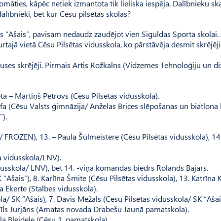
omāties, kāpēc netiek izmantota tik lieliska iespēja. Dalībnieku ska
lībnieki, bet kur Cēsu pilsētas skolas?
 “Ašais”, pavisam nedaudz zaudējot vien Siguldas Sporta skolai.
rtajā vietā Cēsu Pilsētas vidusskola, ko pārstāvēja desmit skrējēji
ses skrējēji. Pirmais Artis Rožkalns (Vid­zemes Tehnoloģiju un di
etā – Mārtiņš Petrovs (Cēsu Pilsētas vidusskola).
fa (Cēsu Valsts ģimnāzija/ Anželas Brices slēpošanas un biatlona 
”).
 FROZEN), 13. – Paula Šūlmeis­tere (Cēsu Pilsētas vidusskola), 14
a vidusskola/LNV).
usskola/ LNV), bet 14. -viņa komandas biedrs Rolands Bajārs.
“Ašais”), 8. Karlīna Šmite (Cēsu Pilsētas vidusskola), 13. Katrīna 
a Ekerte (Stalbes vidusskola).
/ SK “Ašais), 7. Dāvis Mežals (Cēsu Pilsētas vidusskola/ SK “Ašais
mīls Jurjāns (Amatas novada Drabešu Jaunā pamatskola).
la Bleidele (Cēsu 1. pamatskola).