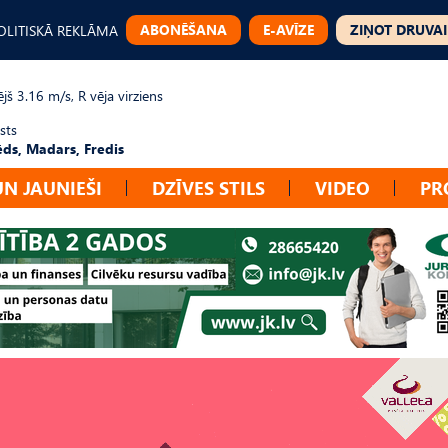
ABONĒŠANA
E-AVĪZE
ZIŅOT DRUVAI
OLITISKĀ REKLĀMA
jš 3.16 m/s, R vēja virziens
sts
ēds, Madars, Fredis
UN JAUNIEŠI
DZĪVES STILS
VIDEO
PR