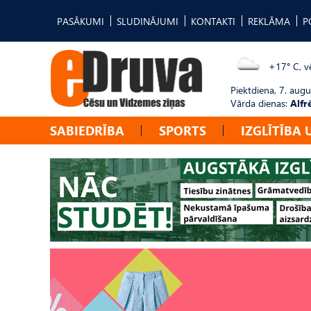
PASĀKUMI
SLUDINĀJUMI
KONTAKTI
REKLĀMA
P
+17° C, vē
Piektdiena, 7. augu
Vārda dienas:
Alfr
SABIEDRĪBA
SPORTS
IZGLĪTĪBA 