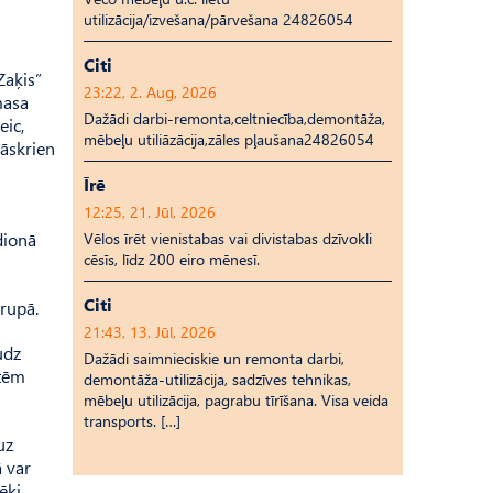
utilizācija/izvešana/pārvešana 24826054
Citi
Zaķis”
23:22, 2. Aug, 2026
masa
Dažādi darbi-remonta,celtniecība,demontāža,
eic,
mēbeļu utiliāzācija,zāles pļaušana24826054
jāskrien
Īrē
12:25, 21. Jūl, 2026
dionā
Vēlos īrēt vienistabas vai divistabas dzīvokli
cēsīs, līdz 200 eiro mēnesī.
Citi
rupā.
21:43, 13. Jūl, 2026
udz
Dažādi saimnieciskie un remonta darbi,
ūtēm
demontāža-utilizācija, sadzīves tehnikas,
mēbeļu utilizācija, pagrabu tīrīšana. Visa veida
transports. […]
uz
ā var
ēki