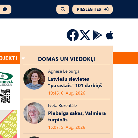
PIESLĒGTIES
OJEKTI
DOMAS UN VIEDOKĻI
Agnese Leiburga
Latviešu sievietes
“parastais” 101 darbiņš
19:46, 6. Aug, 2026
Iveta Rozentāle
Piebalgā sākās, Valmierā
turpinās
15:07, 5. Aug, 2026