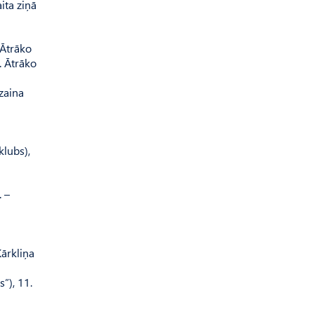
ita ziņā
 Ātrāko
. Ātrāko
zaina
klubs),
. –
Kārkliņa
”), 11.