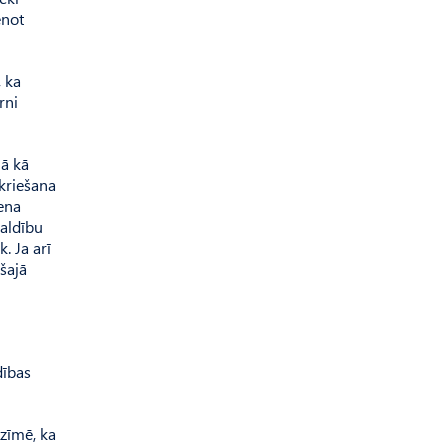
enot
, ka
rni
lā kā
skriešana
iena
valdību
. Ja arī
šajā
dības
tzīmē, ka