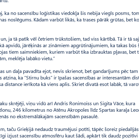
artu.
j, ka no sacensību loģistikas viedokļa šis nebija viegls posms, to
onas noslēgums. Kādam varbūt likās, ka trases pārāk grūtas, bet k
, ja tā patīk vēl četriem trūkstošiem, tad viss kārtībā. Tā ir tā saj
skā apvidū, jārēķinās ar zināmiem apgrūtinājumiem, ka takas būs 
ojas tiem saimniekiem, kuriem varbūt tika izbrauktas pļavas, bet 
bām, meklēja labāko vietu.”
tas un daļa pavadīta ejot, nevis skrienot, bet gandarījums pēc tam
 atzina, ka “Stirnu buks” ir īpašas sacensības ar interesantām di
a distance ierīkota kā viens aplis. Skriet divatā esot labāk, tā varo
 taku skrējēji, viņu vidū arī Andris Ronimoiss un Sigita Vāce, kura
atlonu, 246 kilometrus no Atēnu Akropoles līdz Spartas karaļa Le
šē vienās no ekstremālākajām sacensībām pasaulē.
m, taču Grieķijā nedaudz traumējusi potīti, tāpēc šoreiz piedalījās
ķīgi izjust sacensību atmosfēru kaut šādi, apkārt tik daudz pozitīvi