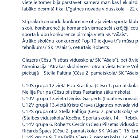
vietējie tomēr bija pārstāvēti samērā maz, kas liek aizd
labāko desmitā tikai Līgatnes novada vidusskola – 22 da
Stiprāko komandu konkurencē otrajā vietā sporta klubs
skolu konkurencē, ja komandā vismaz seši skrējēji, cetu
sporta klubu konkurencē pirmajā vietā SK “Ašais”.
Ātrāko skolēnu konkurencē Top 10 iekļuva trīs mūsu pu
tehnikums/ SK “Ašais”), ceturtais Roberts
Glazers (Cēsu Pil­sētas vidusskola/ SK “Ašais”), bet 8.vi
Nominācijā “Ātrākās skolnieces” otrajā vietā Estere Vol
piektajā – Stella Paltiņa (Cēsu 2. pamatskola/ SK “Ašais
U10S grupā 12.vietā Elza Krastiņa (Cēsu 1. pamatskola/
Nellija Puriņa (Cēsu pilsētas Pastariņa sākumskola).
U10V grupā 13.vietā Deniss Gasperts (Līgatnes novad
U12V grupā 13.vietā Krists Grava (Līgatnes novada vid
U12S grupā otrā Stella Paltiņa (Cēsu 2. pamatskola/ SK 
(Stalbes vidusskola/ Kocēnu Sporta skola), 14. – Re­bek
U14V grupā 6. Roberts Cercins (Cēsu Pilsētas vidusskola
Ričards Špacs (Cēsu 2. pamatskola/ SK “Ašais”), 15. E
U14S grupā 9. Tīna Briša (Cēsu 2. pamatskola), 14. Stel