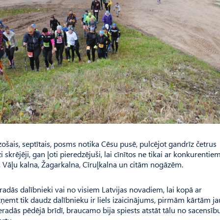
ošais, septītais, posms notika Cēsu pusē, pulcējot gandrīz četrus
krējēji, gan ļoti pieredzējuši, lai cīnītos ne tikai ar konkurentiem
a, Vāļu kalna, Žagarkalna, Cīruļkalna un citām nogāzēm.
aradās dalībnieki vai no visiem Latvijas novadiem, lai kopā ar
emt tik daudz dalībnieku ir liels izaicinājums, pirmām kārtām ja
radās pēdējā brīdī, braucamo bija spiests atstāt tālu no sacensīb