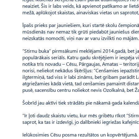
neaiziet. Šis ir labs veids, kā apvienot patīkamo ar lietd
mežā, aplūkojot skaistas, ainaviskas vietas un saprotot
Īpašs prieks par jauniešiem, kuri startē skolu čempionā
mūsdienās nav nemaz tik grūti piedabūt jauniešus dienu 
neizskatās nomocīti, viņi nav ar varu izvilkti no mājām.
“Stirnu buka” pirmsākumi meklējami 2014.gadā, bet jau
populārākais seriāls. Katru gadu skrējējiem ir iespēja 
notika trīs novadu – Cēsu, Pārgaujas, Amatas – teritori
norisi, neliekot nekādus šķēršļus: “Cenšamies iepazīsti
ilg­termiņā, tad viss ir labi zināms, bet gribam parādīt
atgriežamies kādā vietā, tad cenšamies pamainīt distan
pusē, sacensību centru noliekot nevis Ozolkalnā, bet Žag
Šobrīd jau aktīvi tiek strādāts pie nākamā gada kalend
“Ir ļoti daudz skaistu vietu, kur mēs gribētu rīkot “St
saprot, ka tas ir izdevīgi, jo dalībnieki iegriežas kafejn
Ielūkosimies Cēsu posma rezultātos un kopvērtējumā. R