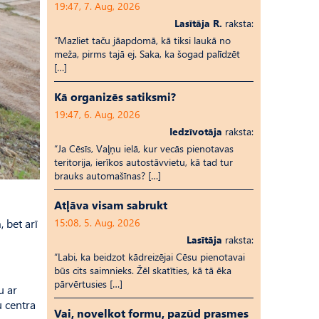
19:47, 7. Aug, 2026
Lasītāja R.
raksta:
“Mazliet taču jāapdomā, kā tiksi laukā no
meža, pirms tajā ej. Saka, ka šogad palīdzēt
[…]
Kā organizēs satiksmi?
19:47, 6. Aug, 2026
Iedzīvotāja
raksta:
“Ja Cēsīs, Vaļņu ielā, kur vecās pienotavas
teritorija, ierīkos autostāvvietu, kā tad tur
brauks automašīnas? […]
Atļāva visam sabrukt
, bet arī
15:08, 5. Aug, 2026
Lasītāja
raksta:
“Labi, ka beidzot kādreizējai Cēsu pienotavai
būs cits saimnieks. Žēl skatīties, kā tā ēka
pārvērtusies […]
u ar
u centra
Vai, novelkot formu, pazūd prasmes