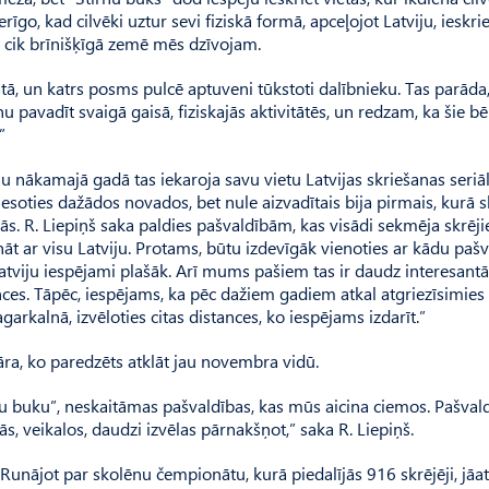
erīgo, kad cilvēki uztur sevi fiziskā formā, apceļojot Latviju, ieskri
, cik brīnišķīgā zemē mēs dzīvojam.
tā, un katrs posms pulcē aptuveni tūkstoti dalībnieku. Tas parāda
pavadīt svaigā gaisā, fiziskajās aktivitātēs, un redzam, ka šie bē
”
 nākamajā gadā tas iekaroja savu vietu Latvijas skriešanas seriā
viesoties dažādos novados, bet nule aizvadītais bija pirmais, kurā 
jās. R. Liepiņš saka paldies pašvaldībām, kas visādi sekmēja skrēj
nāt ar visu Latviju. Protams, būtu izdevīgāk vienoties ar kādu paš
 Latviju iespējami plašāk. Arī mums pašiem tas ir daudz interesantāk
ces. Tāpēc, iespējams, ka pēc dažiem gadiem atkal atgriezīsimies 
arkalnā, izvēloties citas distances, ko iespējams izdarīt.”
āra, ko paredzēts atklāt jau novembra vidū.
irnu buku”, neskaitāmas pašvaldības, kas mūs aicina ciemos. Pašval
īcās, veikalos, daudzi izvēlas pārnakšņot,” saka R. Liepiņš.
unājot par skolēnu čempionātu, kurā piedalījās 916 skrējēji, jāa