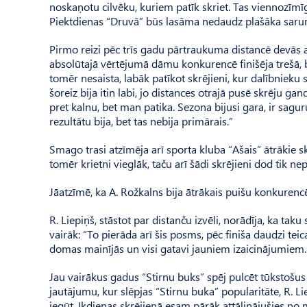
noskaņotu cilvēku, kuriem patīk skriet. Tas viennozīmīg
Piektdienas “Druvā” būs lasāma nedaudz plašāka sarun
Pirmo reizi pēc trīs gadu pārtraukuma distancē devās a
absolūtajā vērtējumā dāmu konkurencē finišēja trešā, be
tomēr nesaista, labāk patīkot skrējieni, kur dalībnieku s
šoreiz bija itin labi, jo distances otrajā pusē skrēju gan
pret kalnu, bet man patika. Sezona bijusi gara, ir sag
rezultātu bija, bet tas nebija primārais.”
Smago trasi atzīmēja arī sporta kluba “Ašais” ātrākie sk
tomēr krietni vieglāk, taču arī šādi skrējieni dod tik n
Jāatzīmē, ka A. Rožkalns bija ātrākais puišu konkure
R. Liepiņš, stāstot par distanču izvēli, norādīja, ka taku
vairāk: “To pierāda arī šis posms, pēc finiša daudzi tei
domas mainījās un visi gatavi jauniem izaicinājumiem.
Jau vairākus gadus “Stirnu buks” spēj pulcēt tūkstošus 
jautājumu, kur slēpjas “Stirnu buka” popularitāte, R. Li
iegūt. Ikdienas skrējienā esam pārāk attālinājušies no m