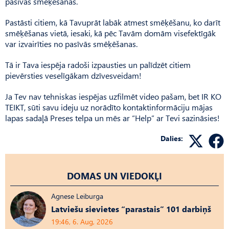
pasīvās smēķēšanas.
Pastāsti citiem, kā Tavuprāt labāk atmest smēķēšanu, ko darīt
smēķēšanas vietā, iesaki, kā pēc Tavām domām visefektīgāk
var izvairīties no pasīvās smēķēšanas.
Tā ir Tava iespēja radoši izpausties un palīdzēt citiem
pievērsties veselīgākam dzīvesveidam!
Ja Tev nav tehniskas iespējas uzfilmēt video pašam, bet IR KO
TEIKT, sūti savu ideju uz norādīto kontaktinformāciju mājas
lapas sadaļā Preses telpa un mēs ar “Help” ar Tevi sazināsies!
Dalies:
DOMAS UN VIEDOKĻI
Agnese Leiburga
Latviešu sievietes “parastais” 101 darbiņš
19:46, 6. Aug, 2026