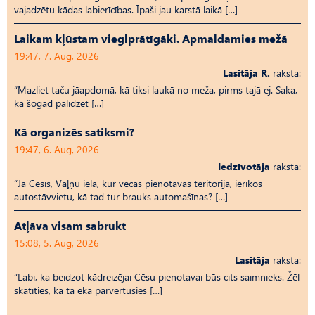
vajadzētu kādas labierīcības. Īpaši jau karstā laikā […]
Laikam kļūstam vieglprātīgāki. Apmaldamies mežā
19:47, 7. Aug, 2026
Lasītāja R.
raksta:
“Mazliet taču jāapdomā, kā tiksi laukā no meža, pirms tajā ej. Saka,
ka šogad palīdzēt […]
Kā organizēs satiksmi?
19:47, 6. Aug, 2026
Iedzīvotāja
raksta:
“Ja Cēsīs, Vaļņu ielā, kur vecās pienotavas teritorija, ierīkos
autostāvvietu, kā tad tur brauks automašīnas? […]
Atļāva visam sabrukt
15:08, 5. Aug, 2026
Lasītāja
raksta:
“Labi, ka beidzot kādreizējai Cēsu pienotavai būs cits saimnieks. Žēl
skatīties, kā tā ēka pārvērtusies […]