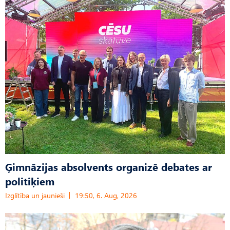
Ģimnāzijas absolvents organizē debates ar
politiķiem
Izglītība un jaunieši
19:50, 6. Aug, 2026