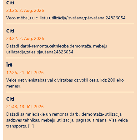
Citi
23:25, 2. Aug, 2026
Veco mēbeļu u.c. lietu utilizācija/izvešana/pārvešana 24826054
Citi
23:22, 2. Aug, 2026
Dažādi darbi-remonta,celtniecība,demontāža, mēbeļu
utiliāzācija,zāles pļaušana24826054
Īrē
12:25, 21. Jūl, 2026
Vēlos īrēt vienistabas vai divistabas dzīvokli cēsīs, līdz 200 eiro
mēnesī.
Citi
21:43, 13. Jūl, 2026
Dažādi saimnieciskie un remonta darbi, demontāža-utilizācija,
sadzīves tehnikas, mēbeļu utilizācija, pagrabu tīrīšana. Visa veida
transports. […]