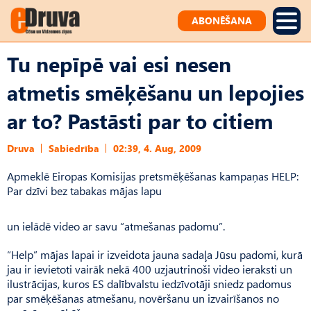
ABONĒŠANA
Tu nepīpē vai esi nesen
atmetis smēķēšanu un lepojies
ar to? Pastāsti par to citiem
Druva
Sabiedrība
02:39, 4. Aug, 2009
Apmeklē Eiropas Komisijas pretsmēķēšanas kampaņas HELP:
Par dzīvi bez tabakas mājas lapu
un ielādē video ar savu “atmešanas padomu”.
“Help” mājas lapai ir izveidota jauna sadaļa Jūsu padomi, kurā
jau ir ievietoti vairāk nekā 400 uzjautrinoši video ieraksti un
ilustrācijas, kuros ES dalībvalstu iedzīvotāji sniedz padomus
par smēķēšanas atmešanu, novēršanu un izvairīšanos no