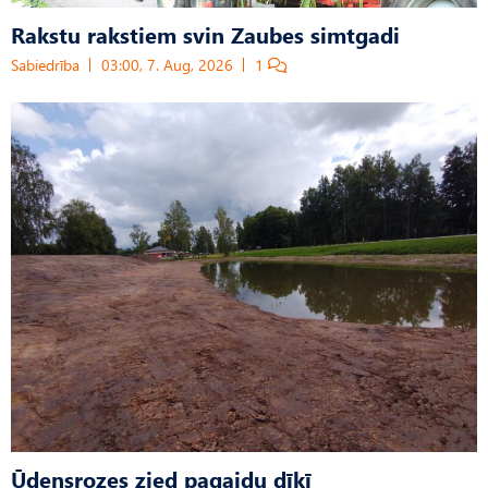
Rakstu rakstiem svin Zaubes simtgadi
Sabiedrība
03:00, 7. Aug, 2026
1
Ūdensrozes zied pagaidu dīķī