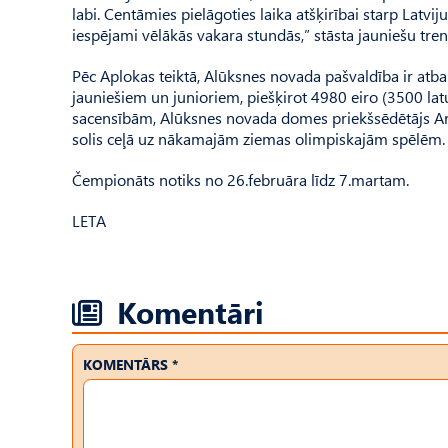
labi. Centāmies pielāgoties laika atšķirībai starp Latvi
iespējami vēlākās vakara stundās,” stāsta jauniešu tren
Pēc Aplokas teiktā, Alūksnes novada pašvaldība ir atba
jauniešiem un junioriem, piešķirot 4980 eiro (3500 latu
sacensībām, Alūksnes novada domes priekšsēdētājs Artur
solis ceļā uz nākamajām ziemas olimpiskajām spēlēm.
Čempionāts notiks no 26.februāra līdz 7.martam.
LETA
Komentāri
KOMENTĀRS *