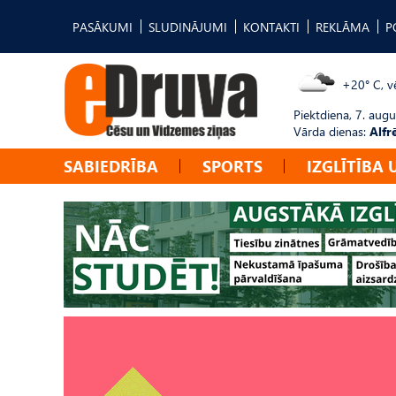
PASĀKUMI
SLUDINĀJUMI
KONTAKTI
REKLĀMA
P
+20° C, vē
Piektdiena, 7. augu
Vārda dienas:
Alfr
SABIEDRĪBA
SPORTS
IZGLĪTĪBA 