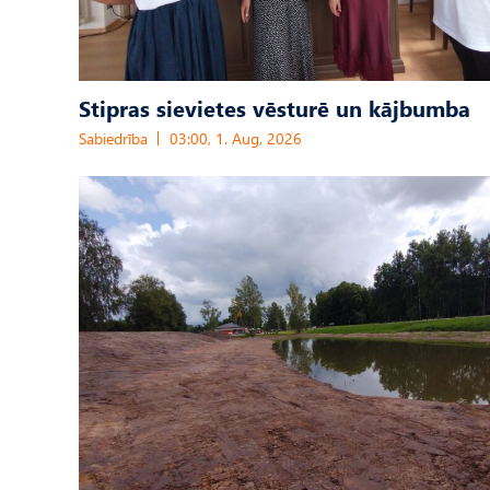
Stipras sievietes vēsturē un kājbumba
Sabiedrība
03:00, 1. Aug, 2026