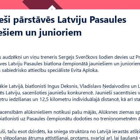
eši pārstāvēs Latviju Pasaules
ešiem un junioriem
s audzēkņi un viņu treneris Sergejs Sverčkovs šodien devies uz Pr
āves Latviju Pasaules biatlona čempionātā jauniešiem un juniorie
abiedrisko attiecību speciāliste Evita Aploka.
ie Latvijā, biatlonisti Ingus Deksnis, Vladislavs Ņedaivodins un 
s Latviju, sacenšoties jauniešu konkurencē. Jaunieši sacentīsies 
etru iedzīšanas un 12,5 kilometru individuālajā distancē, kā arī sta
 sacensībām alūksniešiem notikusi pašu mājās, Alūksnes ziemas s
ie biatlonisti uz Pasaules čempionātu dodoties no treniņnometnēm 
ši, taču esot dzirdēts, ka sniega struktūra no Latvijā ierastās atšķi
ēpošanas ātruma attīstīšanai, protams, svarīgi arī, lai šaušanā 