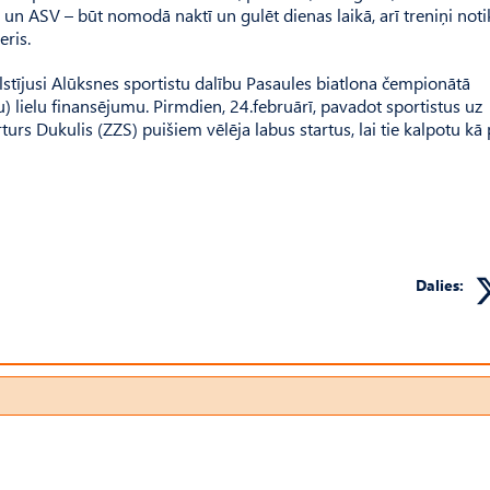
ju un ASV – būt nomodā naktī un gulēt dienas laikā, arī treniņi noti
eris.
lstījusi Alūksnes sportistu dalību Pasaules biatlona čempionātā
) lielu finansējumu. Pirmdien, 24.februārī, pavadot sportistus uz
s Dukulis (ZZS) puišiem vēlēja labus startus, lai tie kalpotu kā
Dalies: