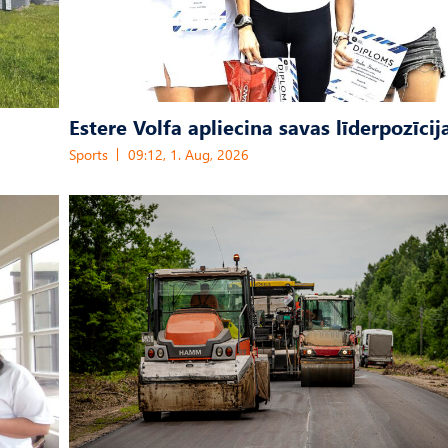
Estere Volfa apliecina savas līderpozīcij
Sports
09:12, 1. Aug, 2026