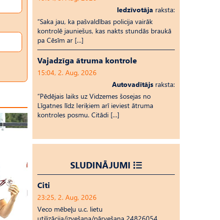
Iedzīvotāja
raksta:
“Saka jau, ka pašvaldības policija vairāk
kontrolē jauniešus, kas nakts stundās braukā
pa Cēsīm ar […]
Vajadzīga ātruma kontrole
15:04, 2. Aug, 2026
Autovadītājs
raksta:
“Pēdējais laiks uz Vid­ze­mes šosejas no
Līgatnes līdz Ieriķiem arī ieviest ātruma
kontroles posmu. Citādi […]
SLUDINĀJUMI
Citi
23:25, 2. Aug, 2026
Veco mēbeļu u.c. lietu
utilizācija/izvešana/pārvešana 24826054