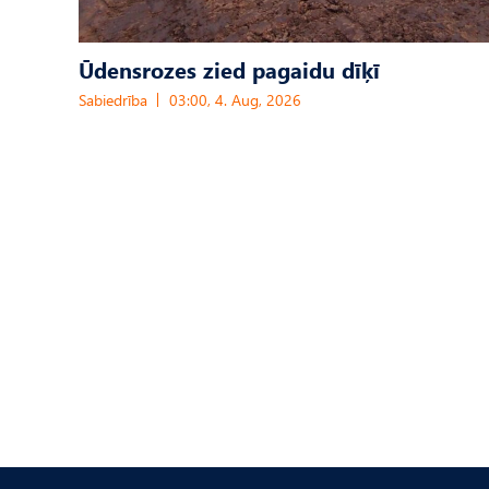
Ūdensrozes zied pagaidu dīķī
Sabiedrība
03:00, 4. Aug, 2026