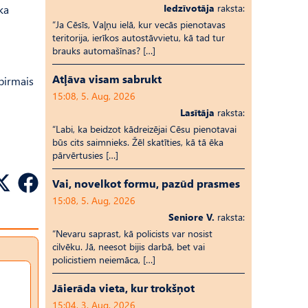
Iedzīvotāja
raksta:
ka
“Ja Cēsīs, Vaļņu ielā, kur vecās pienotavas
teritorija, ierīkos autostāvvietu, kā tad tur
brauks automašīnas? […]
Atļāva visam sabrukt
 pirmais
15:08, 5. Aug, 2026
Lasītāja
raksta:
“Labi, ka beidzot kādreizējai Cēsu pienotavai
būs cits saimnieks. Žēl skatīties, kā tā ēka
pārvērtusies […]
Vai, novelkot formu, pazūd prasmes
15:08, 5. Aug, 2026
Seniore V.
raksta:
“Nevaru saprast, kā policists var nosist
cilvēku. Jā, neesot bijis darbā, bet vai
policistiem neiemāca, […]
Jāierāda vieta, kur trokšņot
15:04, 3. Aug, 2026