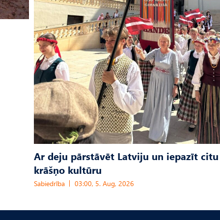
Ar deju pārstāvēt Latviju un iepazīt citu
krāšņo kultūru
Sabiedrība
03:00, 5. Aug, 2026