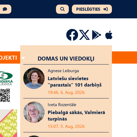
PIESLĒGTIES
OJEKTI
DOMAS UN VIEDOKĻI
Agnese Leiburga
Latviešu sievietes
“parastais” 101 darbiņš
19:46, 6. Aug, 2026
Iveta Rozentāle
Piebalgā sākās, Valmierā
turpinās
15:07, 5. Aug, 2026