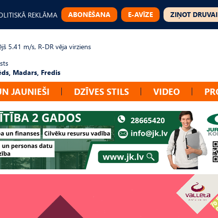
ABONĒŠANA
E-AVĪZE
ZIŅOT DRUVAI
OLITISKĀ REKLĀMA
jš 5.41 m/s, R-DR vēja virziens
sts
ēds, Madars, Fredis
UN JAUNIEŠI
DZĪVES STILS
VIDEO
PR