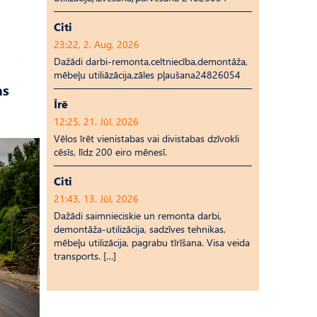
Citi
23:22, 2. Aug, 2026
Dažādi darbi-remonta,celtniecība,demontāža,
mēbeļu utiliāzācija,zāles pļaušana24826054
as
Īrē
12:25, 21. Jūl, 2026
Vēlos īrēt vienistabas vai divistabas dzīvokli
cēsīs, līdz 200 eiro mēnesī.
Citi
21:43, 13. Jūl, 2026
Dažādi saimnieciskie un remonta darbi,
demontāža-utilizācija, sadzīves tehnikas,
mēbeļu utilizācija, pagrabu tīrīšana. Visa veida
transports. […]