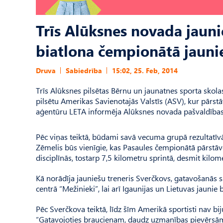
Trīs Alūksnes novada jauni
biatlona čempionātā jauni
Druva
Sabiedrība
15:02, 25. Feb, 2014
Trīs Alūksnes pilsētas Bērnu un jaunatnes sporta skola
pilsētu Amerikas Savienotajās Valstīs (ASV), kur pārst
aģentūru LETA informēja Alūksnes novada pašvaldības s
Pēc viņas teiktā, būdami savā vecuma grupā rezultatīvāk
Zēmelis būs vienīgie, kas Pasaules čempionātā pārstāvē
disciplīnās, tostarp 7,5 kilometru sprintā, desmit kilom
Kā norādīja jauniešu treneris Sverčkovs, gatavošanās
centrā “Mežinieki”, lai arī Igaunijas un Lietuvas jaun
Pēc Sverčkova teiktā, līdz šīm Amerikā sportisti nav biju
“Gatavojoties braucienam, daudz uzmanības pievērsām sl