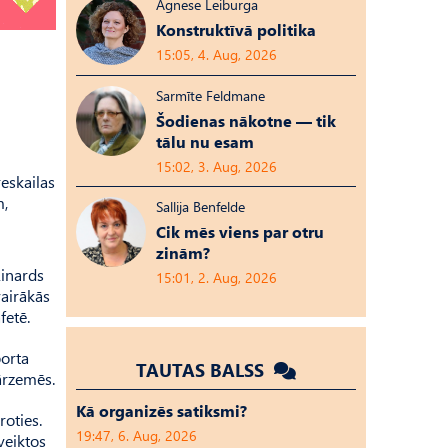
Agnese Leiburga
Konstruktīvā politika
15:05, 4. Aug, 2026
Sarmīte Feldmane
Šodienas nākotne — tik
tālu nu esam
15:02, 3. Aug, 2026
eskailas
m,
Sallija Benfelde
Cik mēs viens par otru
zinām?
Linards
15:01, 2. Aug, 2026
vairākās
fetē.
porta
TAUTAS BALSS
ārzemēs.
Kā organizēs satiksmi?
roties.
19:47, 6. Aug, 2026
veiktos