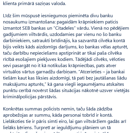
klienta primārā saziņas valoda.
Līdz šim mūspusē iesniegumos pieminēta divu banku
nosaukumu izmantošana: pagaidām krāpniekiem paticis
izmantot SEB bankas un “Citadeles” vārdu. Vienā no pēdējiem
gadījumiem viltvārdis, uzdodamies par vienu no šo banku
darbiniekiem, satraukti brīdinājis, ka sazvanītā cilvēka kontā
bijis veikts kāds aizdomīgs darījums, ko bankas vēlas apturēt,
taču darbību nepieciešams apstiprināt ar tikai paša cilvēka
rīcībā esošajiem piekļuves kodiem. Tādējādi cilvēks, vēloties
sevi pasargāt no it kā notikušas krāpniecības, pats atver
virtuālos vārtus garnadžu darbiņam. “Atcerieties – ja bankai
tiešām kaut kas liksies aizdomīgi, tā pati bez jautāšanas šādu
maksājumu apturēs,” kā gana viegli iegaumējamu atskaites
punktu cerībā novērst šādas situācijas nākotnē uzsver vietējās
kriminālpolicijas pārstāvis.
Konkrētas summas policists nemin, taču šāda zādzība
aprobežojas ar summu, kāda personai tobrīd ir kontā.
Lielākoties tie ir pāris simti eiro, lai gan viltvāržiem gadās arī
lielāks ķēriens. Turpretī ar ieguldījumu plāniem un tā