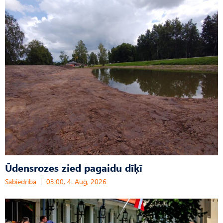
Ūdensrozes zied pagaidu dīķī
Sabiedrība
03:00, 4. Aug, 2026