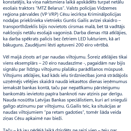
konstatējis, ka viņa naktsmiera laikā apskādēts turpat netālu
esošais traktors “MTZ Belarus”. Valsts policijas Vidzemes
reģiona pārvaldes (VP VRP) Cēsu iecirkņa Kriminālpolicijas
nodaļas priekšnieka vietnieks Guntis Gailis avīzei skaidro –
transport­līdzeklis bijis novietots cirsmas malā, bet tā vadītājs
nakšņojis netālu esošajā vagoniņā. Darba dienas rītā atklājies,
ka darba spēkrats palicis bez četriem LED lukturiem, kā arī
bākuguns. Zaudējumi lēsti aptuveni 200 eiro vērtībā.
Vēl maijā ziņots arī par naudas viltojumu. Šoreiz atklājies tikai
viens eksemplārs – 20 eiro naudaszīme -, pagaidām nav bijis
signālu par līdzīgu viltojumu plašāku parādīšanos mūspusē.
Viltojums atklājies, kad kāds ielu tirdzniecības jomā strādājošs
uzņēmējs vēlējies skaidrā naudā iekasētos dienas ieņēmumus
iemaksāt bankas kontā, taču par nepatīkamu pārsteigumu
bankomāts ievietoto papīra banknoti nav atzinis par derīgu.
Nauda nosūtīta Latvijas Bankas speciālistiem, kuri arī snieguši
galīgo atzinumu par viltojumu. G.Gailis teic, ka situācijas ar
naudas viltojumiem “pa retam gadoties”, tomēr šāda veida
ziņas Cēsu apkaimē nav bieži.
Taču – kā jau pēdējā laikā dzirdēts ne reizi vien – teju par