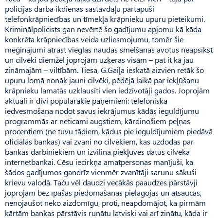
policijas darba ikdienas sastāvdaļu pārtapuši
telefonkrāpniecības un tīmekļa krāpnieku upuru pieteikumi.
Kriminālpolicists gan nevērtē šo gadījumu apjomu kā kāda
konkrēta krāpniecības veida uzliesmojumu, tomēr šie
mēģinājumi atrast vieglas naudas smelšanas avotus neapsīkst
un cilvēki diemžēl joprojām uzķeras visām – pat it kā jau
zināmajām – viltībām. Tiesa, G.Gaiļa ieskatā aizvien retāk šo
upuru lomā nonāk jauni cilvēki, pēdējā laikā par iekļūšanu
krāpnieku lamatās uzklausīti vien iedzīvotāji gados. Joprojām
aktuāli ir divi populārākie paņēmieni: telefoniska
iedvesmošana nodot savus iekrājumus kādās ieguldījumu
programmās ar neticami augstiem, kārdinošiem peļņas
procentiem (ne tuvu tādiem, kādus pie ieguldījumiem piedāvā
oficiālās bankas) vai zvani no cilvēkiem, kas uzdodas par
bankas darbiniekiem un izvilina piekļuves datus cilvēka
internetbankai. Cēsu iecirkņa amatpersonas manījuši, ka
šādos gadījumos gandrīz vienmēr zvanītāji sarunu sākuši
krievu valodā. Taču vēl daudzi vecākās paaudzes pārstāvji
joprojām bez īpašas piedomāšanas pielāgojas un atsaucas,
nenojaušot neko aizdomīgu, proti, neapdomājot, ka pirmām
kārtām bankas pārstāvis runātu latviski vai arī zinātu, kāda ir