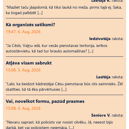
Lasītāja R.
raksta:
“Mazliet taču jāapdomā, kā tiksi laukā no meža, pirms tajā ej. Saka,
ka šogad palīdzēt […]
Kā organizēs satiksmi?
19:47, 6. Aug, 2026
Iedzīvotāja
raksta:
“Ja Cēsīs, Vaļņu ielā, kur vecās pienotavas teritorija, ierīkos
autostāvvietu, kā tad tur brauks automašīnas? […]
Atļāva visam sabrukt
15:08, 5. Aug, 2026
Lasītāja
raksta:
“Labi, ka beidzot kādreizējai Cēsu pienotavai būs cits saimnieks. Žēl
skatīties, kā tā ēka pārvērtusies […]
Vai, novelkot formu, pazūd prasmes
15:08, 5. Aug, 2026
Seniore V.
raksta:
“Nevaru saprast, kā policists var nosist cilvēku. Jā, neesot bijis
darbā, bet vai policistiem neiemāca, […]