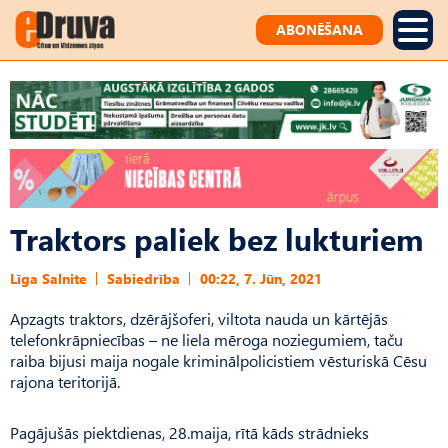
ABONĒŠANA
Traktors paliek bez lukturiem
Līga Salnite
Sabiedrība
00:22, 7. Jūn, 2021
Apzagts traktors, dzērājšoferi, viltota nauda un kārtējās
telefonkrāpniecības – ne liela mēroga noziegumiem, taču
raiba bijusi maija nogale kriminālpolicistiem vēsturiskā Cēsu
rajona teritorijā.
Pagājušās piektdienas, 28.maija, rītā kāds strādnieks