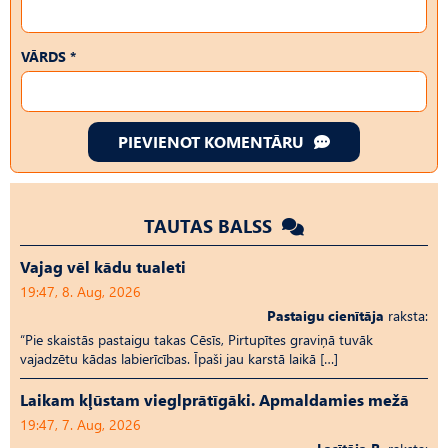
VĀRDS *
PIEVIENOT KOMENTĀRU
TAUTAS BALSS
Vajag vēl kādu tualeti
19:47, 8. Aug, 2026
Pastaigu cienītāja
raksta:
“Pie skaistās pastaigu takas Cēsīs, Pirtupītes graviņā tuvāk
vajadzētu kādas labierīcības. Īpaši jau karstā laikā […]
Laikam kļūstam vieglprātīgāki. Apmaldamies mežā
19:47, 7. Aug, 2026