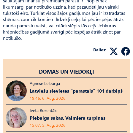
sauktajām finanšu piramīdām parasti ir “nopietnāk” –
likumsargi par notikušo uzzina, kad pazaudēti jau vairāki
tūkstoši eiro. Turklāt visos šajos gadījumos jau ir izstrādātas
shēmas, caur cik kontiem līdzekļi ceļo, lai pēc iespējas ātrāk
nauda pamestu valsti, vai citādi slēpts tās ceļš. Jebkuras
krāpniecības gadījumā svarīgi pēc iespējas ātrāk ziņot par
notikušo.
Dalies:
DOMAS UN VIEDOKĻI
Agnese Leiburga
Latviešu sievietes “parastais” 101 darbiņš
19:46, 6. Aug, 2026
Iveta Rozentāle
Piebalgā sākās, Valmierā turpinās
15:07, 5. Aug, 2026