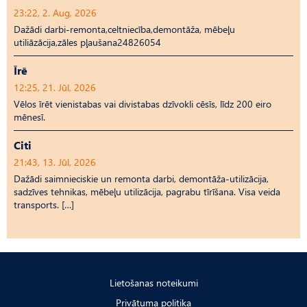
23:22, 2. Aug, 2026
Dažādi darbi-remonta,celtniecība,demontāža, mēbeļu
utiliāzācija,zāles pļaušana24826054
Īrē
12:25, 21. Jūl, 2026
Vēlos īrēt vienistabas vai divistabas dzīvokli cēsīs, līdz 200 eiro
mēnesī.
Citi
21:43, 13. Jūl, 2026
Dažādi saimnieciskie un remonta darbi, demontāža-utilizācija,
sadzīves tehnikas, mēbeļu utilizācija, pagrabu tīrīšana. Visa veida
transports. […]
Lietošanas noteikumi
Privātuma politika