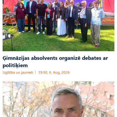
Ģimnāzijas absolvents organizē debates ar
politiķiem
Izglītība un jaunieši
19:50, 6. Aug, 2026