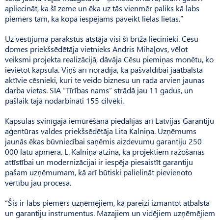
apliecināt, ka šī zeme un ēka uz tās vienmēr paliks kā labs
piemērs tam, ka kopā iespējams paveikt lielas lietas.”
Uz vēstījuma parakstus atstāja visi šī brīža liecinieki. Cēsu
domes priekšsēdētāja vietnieks Andris Mihaļovs, vēlot
veiksmi projekta realizācijā, dāvāja Cēsu piemiņas monētu, ko
ievietot kapsulā. Viņš arī norādīja, ka pašvaldībai jāatbalsta
aktīvie cēsnieki, kuri te veido biznesu un rada arvien jaunas
darba vietas. SIA “Tīrības nams” strādā jau 11 gadus, un
pašlaik tajā nodarbināti 155 cilvēki.
Kapsulas svinīgajā iemūrēšanā piedalījās arī Latvijas Garantiju
aģentūras valdes priekšsēdētāja Lita Kalniņa. Uzņēmums
jaunās ēkas būvniecībai saņēmis aizdevumu garantiju 250
000 latu apmērā. L. Kalniņa atzina, ka projektiem ražošanas
attīstībai un modernizācijai ir iespēja piesaistīt garantiju
pašam uzņēmumam, kā arī būtiski palielināt pievienoto
vērtību jau procesā.
“Šis ir labs piemērs uzņēmējiem, kā pareizi izmantot atbalsta
un garantiju instrumentus. Mazajiem un vidējiem uzņēmējiem