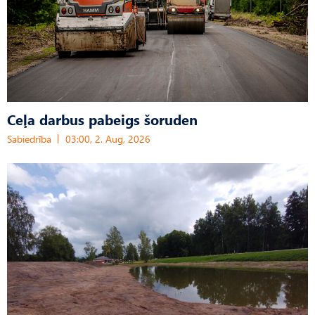
Ceļa darbus pabeigs šoruden
Sabiedrība
03:00, 2. Aug, 2026