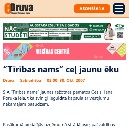
ABONĒŠANA
“Tīrības nams” ceļ jaunu ēku
Druva
Sabiedrība
02:00, 30. Okt, 2007
SIA “Tīrības nams” jaunās ražotnes pamatos Cēsīs, Jāņa
Poruka ielā, tika svinīgi ieguldīta kapsula ar vēstījumu
nākamajām paaudzēm.
Pasākumā piedalījās uzņēmumā strādājošie, pašvaldības