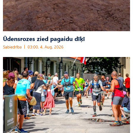
Ūdensrozes zied pagaidu dīķī
Sabiedrība
03:00, 4. Aug, 2026