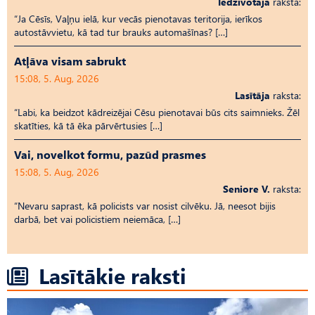
Iedzīvotāja
raksta:
“Ja Cēsīs, Vaļņu ielā, kur vecās pienotavas teritorija, ierīkos
autostāvvietu, kā tad tur brauks automašīnas? […]
Atļāva visam sabrukt
15:08, 5. Aug, 2026
Lasītāja
raksta:
“Labi, ka beidzot kādreizējai Cēsu pienotavai būs cits saimnieks. Žēl
skatīties, kā tā ēka pārvērtusies […]
Vai, novelkot formu, pazūd prasmes
15:08, 5. Aug, 2026
Seniore V.
raksta:
“Nevaru saprast, kā policists var nosist cilvēku. Jā, neesot bijis
darbā, bet vai policistiem neiemāca, […]
Lasītākie raksti