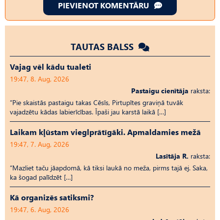
PIEVIENOT KOMENTĀRU
TAUTAS BALSS
Vajag vēl kādu tualeti
19:47, 8. Aug, 2026
Pastaigu cienītāja
raksta:
“Pie skaistās pastaigu takas Cēsīs, Pirtupītes graviņā tuvāk
vajadzētu kādas labierīcības. Īpaši jau karstā laikā […]
Laikam kļūstam vieglprātīgāki. Apmaldamies mežā
19:47, 7. Aug, 2026
Lasītāja R.
raksta:
“Mazliet taču jāapdomā, kā tiksi laukā no meža, pirms tajā ej. Saka,
ka šogad palīdzēt […]
Kā organizēs satiksmi?
19:47, 6. Aug, 2026