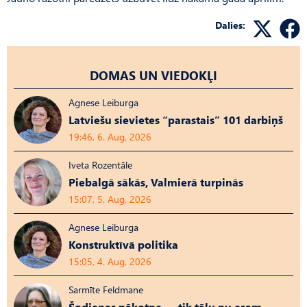
Dalies:
DOMAS UN VIEDOKĻI
Agnese Leiburga
Latviešu sievietes “parastais” 101 darbiņš
19:46, 6. Aug, 2026
Iveta Rozentāle
Piebalgā sākās, Valmierā turpinās
15:07, 5. Aug, 2026
Agnese Leiburga
Konstruktīvā politika
15:05, 4. Aug, 2026
Sarmīte Feldmane
Šodienas nākotne — tik tālu nu esam