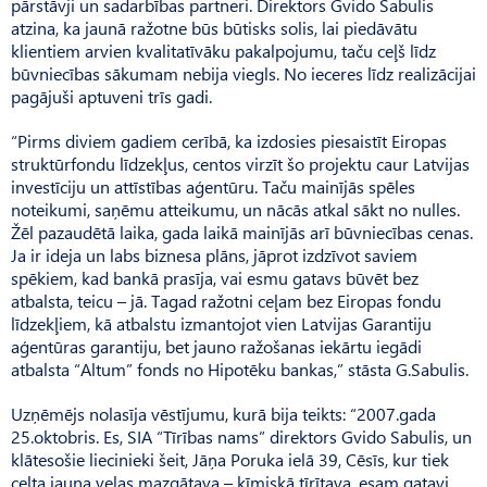
pārstāvji un sadarbības partneri. Direktors Gvido Sabulis
atzina, ka jaunā ražotne būs būtisks solis, lai piedāvātu
klientiem arvien kvalitatīvāku pakalpojumu, taču ceļš līdz
būvniecības sākumam nebija viegls. No ieceres līdz realizācijai
pagājuši aptuveni trīs gadi.
“Pirms diviem gadiem cerībā, ka izdosies piesaistīt Eiropas
struktūrfondu līdzekļus, centos virzīt šo projektu caur Latvijas
investīciju un attīstības aģentūru. Taču mainījās spēles
noteikumi, saņēmu atteikumu, un nācās atkal sākt no nulles.
Žēl pazaudētā laika, gada laikā mainījās arī būvniecības cenas.
Ja ir ideja un labs biznesa plāns, jāprot izdzīvot saviem
spēkiem, kad bankā prasīja, vai esmu gatavs būvēt bez
atbalsta, teicu – jā. Tagad ražotni ceļam bez Eiropas fondu
līdzekļiem, kā atbalstu izmantojot vien Latvijas Garantiju
aģentūras garantiju, bet jauno ražošanas iekārtu iegādi
atbalsta “Altum” fonds no Hipotēku bankas,” stāsta G.Sabulis.
Uzņēmējs nolasīja vēstījumu, kurā bija teikts: “2007.gada
25.oktobris. Es, SIA “Tīrības nams” direktors Gvido Sabulis, un
klātesošie liecinieki šeit, Jāņa Poruka ielā 39, Cēsīs, kur tiek
celta jauna veļas mazgātava – ķīmiskā tīrītava, esam gatavi