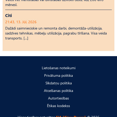
mēnesī.
Citi
21:43, 13. Jūl, 2026
Dažādi saimnieciskie un remonta darbi, demontāža-utilizācija,
sadzīves tehnikas, mēbeļu utilizācija, pagrabu tīrīšana. Visa veida
transports. […]
Lietošanas noteikumi
Privātuma politika
Sīkdatņu politika
Atcelšanas politika
Autortiesības
Ētikas kodekss