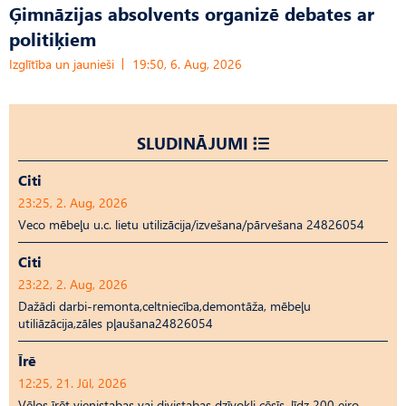
Ģimnāzijas absolvents organizē debates ar
politiķiem
Izglītība un jaunieši
19:50, 6. Aug, 2026
SLUDINĀJUMI
Citi
23:25, 2. Aug, 2026
Veco mēbeļu u.c. lietu utilizācija/izvešana/pārvešana 24826054
Citi
23:22, 2. Aug, 2026
Dažādi darbi-remonta,celtniecība,demontāža, mēbeļu
utiliāzācija,zāles pļaušana24826054
Īrē
12:25, 21. Jūl, 2026
Vēlos īrēt vienistabas vai divistabas dzīvokli cēsīs, līdz 200 eiro