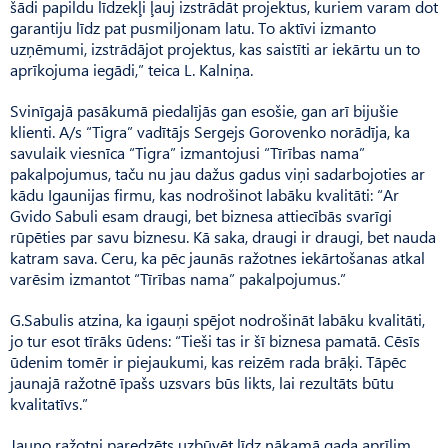
šādi papildu līdzekļi ļauj izstrādāt projektus, kuriem varam dot
garantiju līdz pat pusmiljonam latu. To aktīvi izmanto
uzņēmumi, izstrādājot projektus, kas saistīti ar iekārtu un to
aprīkojuma iegādi,” teica L. Kalniņa.
Svinīgajā pasākumā piedalījās gan esošie, gan arī bijušie
klienti. A/s “Tigra” vadītājs Sergejs Gorovenko norādīja, ka
savulaik viesnīca “Tigra” izmantojusi “Tīrības nama”
pakalpojumus, taču nu jau dažus gadus viņi sadarbojoties ar
kādu Igaunijas firmu, kas nodrošinot labāku kvalitāti: “Ar
Gvido Sabuli esam draugi, bet biznesa attiecībās svarīgi
rūpēties par savu biznesu. Kā saka, draugi ir draugi, bet nauda
katram sava. Ceru, ka pēc jaunās ražotnes iekārtošanas atkal
varēsim izmantot “Tīrības nama” pakalpojumus.”
G.Sabulis atzina, ka igauņi spējot nodrošināt labāku kvalitāti,
jo tur esot tīrāks ūdens: “Tieši tas ir šī biznesa pamatā. Cēsīs
ūdenim tomēr ir piejaukumi, kas reizēm rada brāķi. Tāpēc
jaunajā ražotnē īpašs uzsvars būs likts, lai rezultāts būtu
kvalitatīvs.”
Jauno ražotni paredzēts uzbūvēt līdz nākamā gada aprīlim.