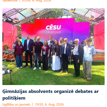
Sabiedrība
03:00, 6. Aug, 2026
Ģimnāzijas absolvents organizē debates ar
politiķiem
Izglītība un jaunieši
19:50, 6. Aug, 2026