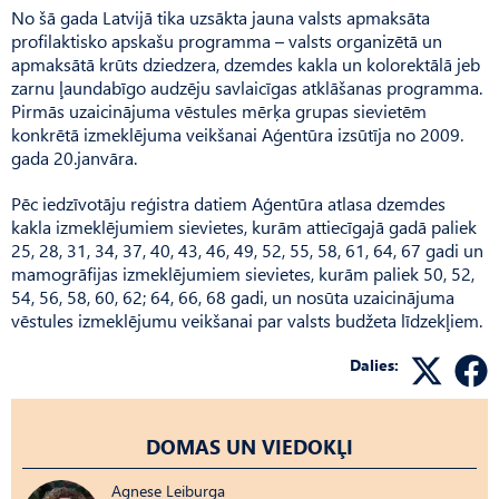
No šā gada Latvijā tika uzsākta jauna valsts apmaksāta
profilaktisko apskašu programma – valsts organizētā un
apmaksātā krūts dziedzera, dzemdes kakla un kolorektālā jeb
zarnu ļaundabīgo audzēju savlaicīgas atklāšanas programma.
Pirmās uzaicinājuma vēstules mērķa grupas sievietēm
konkrētā izmeklējuma veikšanai Aģentūra izsūtīja no 2009.
gada 20.janvāra.
Pēc iedzīvotāju reģistra datiem Aģentūra atlasa dzemdes
kakla izmeklējumiem sievietes, kurām attiecīgajā gadā paliek
25, 28, 31, 34, 37, 40, 43, 46, 49, 52, 55, 58, 61, 64, 67 gadi un
mamogrāfijas izmeklējumiem sievietes, kurām paliek 50, 52,
54, 56, 58, 60, 62; 64, 66, 68 gadi, un nosūta uzaicinājuma
vēstules izmeklējumu veikšanai par valsts budžeta līdzekļiem.
Dalies:
DOMAS UN VIEDOKĻI
Agnese Leiburga