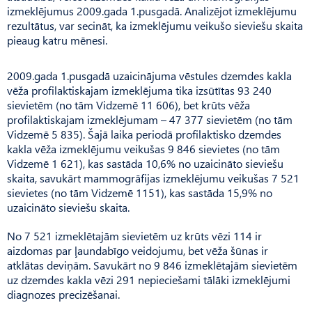
izmeklējumus 2009.gada 1.pusgadā. Analizējot izmeklējumu
rezultātus, var secināt, ka izmeklējumu veikušo sieviešu skaita
pieaug katru mēnesi.
2009.gada 1.pusgadā uzaicinājuma vēstules dzemdes kakla
vēža profilaktiskajam izmeklējuma tika izsūtītas 93 240
sievietēm (no tām Vidzemē 11 606), bet krūts vēža
profilaktiskajam izmeklējumam – 47 377 sievietēm (no tām
Vidzemē 5 835). Šajā laika periodā profilaktisko dzemdes
kakla vēža izmeklējumu veikušas 9 846 sievietes (no tām
Vidzemē 1 621), kas sastāda 10,6% no uzaicināto sieviešu
skaita, savukārt mammogrāfijas izmeklējumu veikušas 7 521
sievietes (no tām Vidzemē 1151), kas sastāda 15,9% no
uzaicināto sieviešu skaita.
No 7 521 izmeklētajām sievietēm uz krūts vēzi 114 ir
aizdomas par ļaundabīgo veidojumu, bet vēža šūnas ir
atklātas deviņām. Savukārt no 9 846 izmeklētajām sievietēm
uz dzemdes kakla vēzi 291 nepieciešami tālāki izmeklējumi
diagnozes precizēšanai.