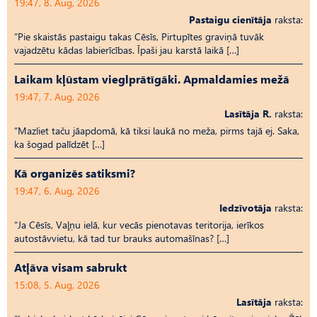
19:47, 8. Aug, 2026
Pastaigu cienītāja
raksta:
“Pie skaistās pastaigu takas Cēsīs, Pirtupītes graviņā tuvāk
vajadzētu kādas labierīcības. Īpaši jau karstā laikā […]
Laikam kļūstam vieglprātīgāki. Apmaldamies mežā
19:47, 7. Aug, 2026
Lasītāja R.
raksta:
“Mazliet taču jāapdomā, kā tiksi laukā no meža, pirms tajā ej. Saka,
ka šogad palīdzēt […]
Kā organizēs satiksmi?
19:47, 6. Aug, 2026
Iedzīvotāja
raksta:
“Ja Cēsīs, Vaļņu ielā, kur vecās pienotavas teritorija, ierīkos
autostāvvietu, kā tad tur brauks automašīnas? […]
Atļāva visam sabrukt
15:08, 5. Aug, 2026
Lasītāja
raksta: