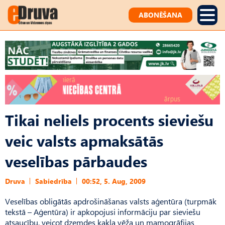
ABONĒŠANA
Tikai neliels procents sieviešu
veic valsts apmaksātās
veselības pārbaudes
Druva
Sabiedrība
00:52, 5. Aug, 2009
Veselības obligātās apdrošināšanas valsts aģentūra (turpmāk
tekstā – Aģentūra) ir apkopojusi informāciju par sieviešu
atsaucību, veicot dzemdes kakla vēža un mamogrāfijas