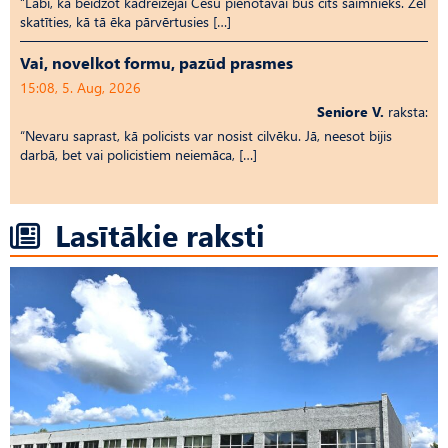
“Labi, ka beidzot kādreizējai Cēsu pienotavai būs cits saimnieks. Žēl
skatīties, kā tā ēka pārvērtusies […]
Vai, novelkot formu, pazūd prasmes
15:08, 5. Aug, 2026
Seniore V.
raksta:
“Nevaru saprast, kā policists var nosist cilvēku. Jā, neesot bijis
darbā, bet vai policistiem neiemāca, […]
Lasītākie raksti