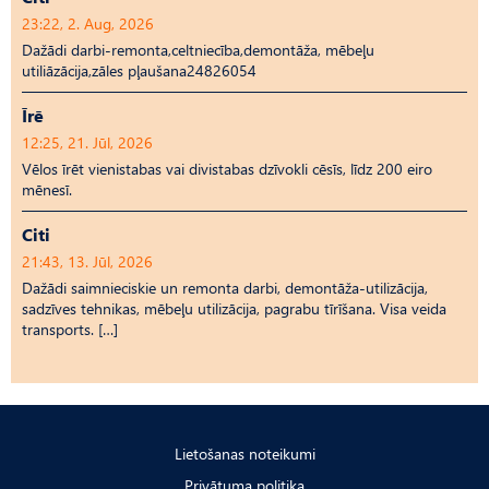
23:22, 2. Aug, 2026
Dažādi darbi-remonta,celtniecība,demontāža, mēbeļu
utiliāzācija,zāles pļaušana24826054
Īrē
12:25, 21. Jūl, 2026
Vēlos īrēt vienistabas vai divistabas dzīvokli cēsīs, līdz 200 eiro
mēnesī.
Citi
21:43, 13. Jūl, 2026
Dažādi saimnieciskie un remonta darbi, demontāža-utilizācija,
sadzīves tehnikas, mēbeļu utilizācija, pagrabu tīrīšana. Visa veida
transports. […]
Lietošanas noteikumi
Privātuma politika