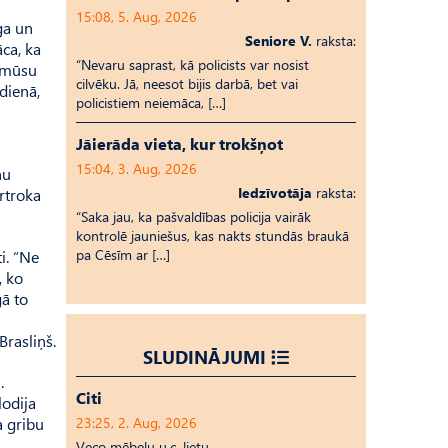
15:08, 5. Aug, 2026
ga un
Seniore V.
raksta:
ca, ka
“Nevaru saprast, kā policists var nosist
t mūsu
cilvēku. Jā, neesot bijis darbā, bet vai
dienā,
policistiem neiemāca, […]
Jāierāda vieta, kur trokšņot
15:04, 3. Aug, 2026
ņu
Iedzīvotāja
raksta:
ārtroka
“Saka jau, ka pašvaldības policija vairāk
kontrolē jauniešus, kas nakts stundās braukā
pa Cēsīm ar […]
i. “Ne
, ko
gā to
Brasliņš.
SLUDINĀJUMI
.
Citi
lodija
a gribu
23:25, 2. Aug, 2026
Veco mēbeļu u.c. lietu