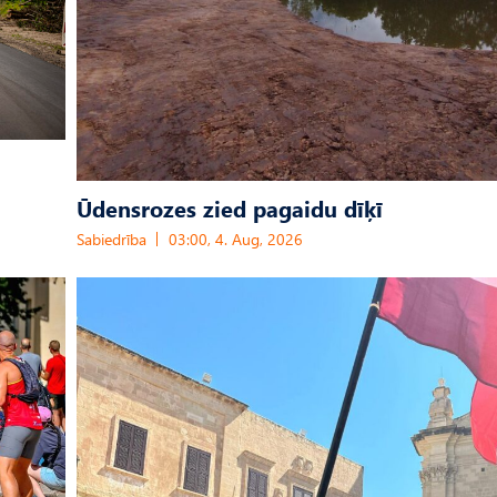
Ūdensrozes zied pagaidu dīķī
Sabiedrība
03:00, 4. Aug, 2026