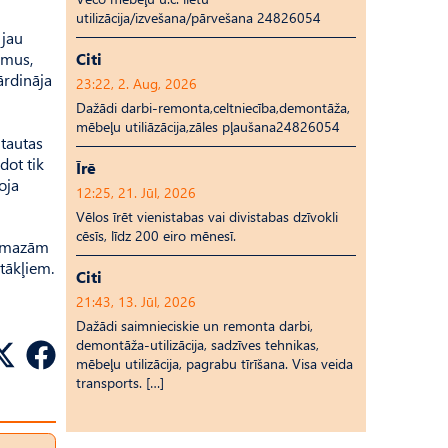
utilizācija/izvešana/pārvešana 24826054
 jau
umus,
Citi
ārdināja
23:22, 2. Aug, 2026
Dažādi darbi-remonta,celtniecība,demontāža,
mēbeļu utiliāzācija,zāles pļaušana24826054
 tautas
dot tik
Īrē
oja
12:25, 21. Jūl, 2026
Vēlos īrēt vienistabas vai divistabas dzīvokli
cēsīs, līdz 200 eiro mēnesī.
 Pamazām
tākļiem.
Citi
21:43, 13. Jūl, 2026
Dažādi saimnieciskie un remonta darbi,
demontāža-utilizācija, sadzīves tehnikas,
mēbeļu utilizācija, pagrabu tīrīšana. Visa veida
transports. […]