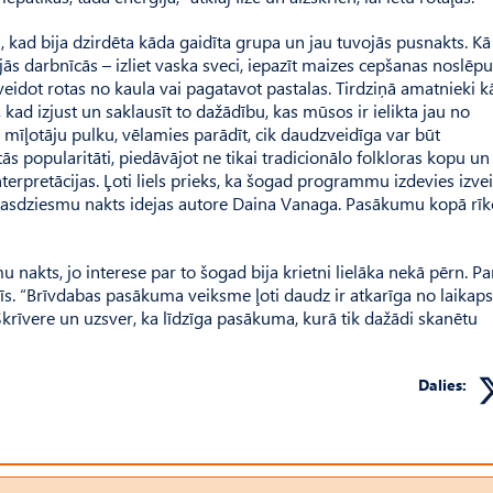
 kad bija dzirdēta kāda gaidīta grupa un jau tuvojās pusnakts. Kā
ajās darbnīcās – izliet vaska sveci, iepazīt maizes cepšanas noslēp
veidot rotas no kaula vai pagatavot pastalas. Tirdziņā amatnieki k
kad izjust un saklausīt to dažādību, kas mūsos ir ielikta jau no
 mīļotāju pulku, vēlamies parādīt, cik daudzveidīga var būt
s popularitāti, piedāvājot ne tikai tradicionālo folkloras kopu un
rpretācijas. Ļoti liels prieks, ka šogad programmu izdevies izvei
utasdziesmu nakts idejas autore Daina Vanaga. Pasākumu kopā rīk
smu nakts, jo interese par to šogad bija krietni lielāka nekā pērn.
s. “Brīv­dabas pasākuma veiksme ļoti daudz ir atkarīga no laikaps
K.Skrīvere un uzsver, ka līdzīga pasākuma, kurā tik dažādi skanētu
Dalies: