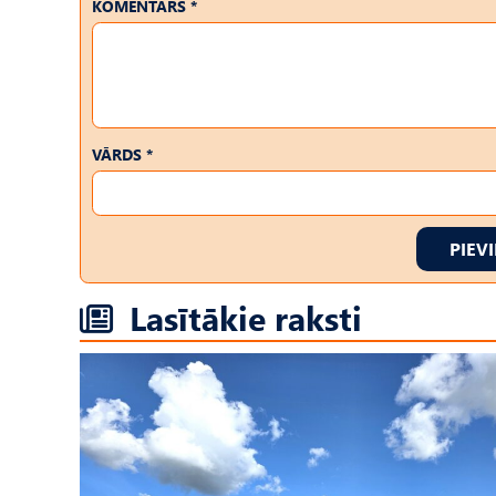
KOMENTĀRS *
VĀRDS *
PIEV
Lasītākie raksti