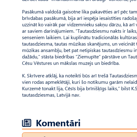
Pasākumā valdošā gaisotne lika pakavēties arī pēc tam,
brīvdabas pasākumā, bija arī iespēja iesaistīties radoš
uzzināt ko vairāk par vidzemnieku sakņu dārzu, kā arī 
ar saviem darinājumiem. “Tautasdziesmu nakts ir laiks, 
senseniem laikiem. Lai kuplinātu tradicionālās kultūras
tautasdziesma, tautas mūzikas skanējums, un veicināt tā
mūzikas ansambļu, bet pat netipiskas tautasdziesmu inte
dažādu,” stāsta biedrības “Ziem­upīte” pārstāve un Ta
Cēsu Vēstures un mākslas muzejs un biedrība.
K. Skrīvere atklāj, ka noteikti būs arī trešā Tautasdzie
vien rodas apmeklētāji, kuri šo notikumu garām nelaidī
Kurzemē tonakt lija, Cēsīs bija brīnišķīgs laiks,” bilst 
tautasdziesmas, Latvijā nav.
Komentāri