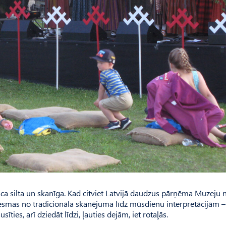
ca silta un skanīga. Kad citviet Latvijā daudzus pārņēma Muzeju n
iesmas no tradicionāla skanējuma līdz mūsdienu interpretācijām –
ties, arī dziedāt līdzi, ļauties dejām, iet rotaļās.