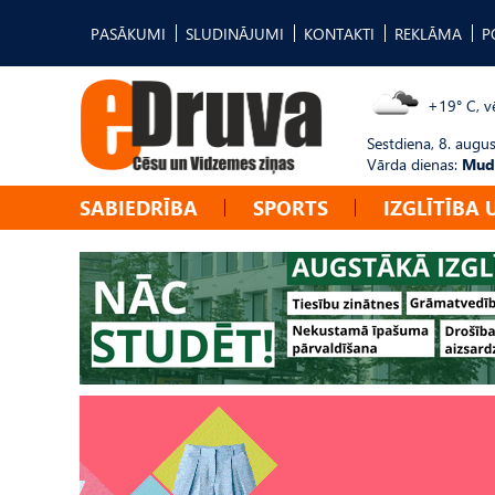
PASĀKUMI
SLUDINĀJUMI
KONTAKTI
REKLĀMA
P
+19° C, vē
Sestdiena, 8. augus
Vārda dienas:
Mudī
SABIEDRĪBA
SPORTS
IZGLĪTĪBA 