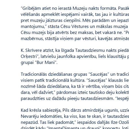
“Gribējām atiet no ierastā Muzeju nakts formāta. Pasā
vēlēšanās apmeklēt iespējami vairāk, tas jau ir kultū
pret muzeju jāizturas cieņpilni. Mēs parādām un iepazī
mantojumu,” stāsta Cēsu Vēstures un mākslas muzeja va
Cēsu muzejs bija atvērts bez maksas, bet vakarā ne. “P
mazbērnus, stāstīja viņiem par vēsturi, kavējās atmiņās
K. Skrīvere atzīst, ka šīgada Tautasdziesmu nakts piedā
Orķestri”, latviešu jaunfolka apvienību, liels klausītāj
grupai “Bur Mani”.
Tradicionālās dziedāšanas grupas “Saucējas” un tradicio
visiem patīk tradicionālā kultūra. “Saucējas” klausās l
nozīmē šāda dziedāšana, ka tā ir vērtība, viņam būs cita
dara, vēl dažviet,” pārdomas izteic tautisko deju kolekt
paraudzīties uz dažādu pieeju tautasdziesmām. “Iespēju 
Kad krēsla sabiezēja, Pils dārzs atmirdzēja ugunīs, uzzi
Nevarēju iedomāties, ka viss, kas te skan, ir tautasdzi
nepazūd. Tas liek padomāt,” iespaidos dalījās Ilze Ozoli
dzirdēt kādu “ImantaDimanta un draugi” koncertu, ļoti iep