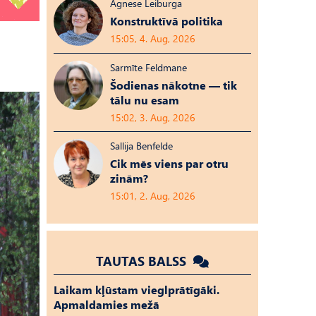
Agnese Leiburga
Konstruktīvā politika
15:05, 4. Aug, 2026
Sarmīte Feldmane
Šodienas nākotne — tik
tālu nu esam
15:02, 3. Aug, 2026
Sallija Benfelde
Cik mēs viens par otru
zinām?
15:01, 2. Aug, 2026
TAUTAS BALSS
Laikam kļūstam vieglprātīgāki.
Apmaldamies mežā