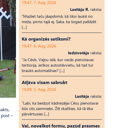
19:47, 7. Aug, 2026
Lasītāja R.
raksta:
“Mazliet taču jāapdomā, kā tiksi laukā no
meža, pirms tajā ej. Saka, ka šogad palīdzēt
[…]
Kā organizēs satiksmi?
19:47, 6. Aug, 2026
Iedzīvotāja
raksta:
“Ja Cēsīs, Vaļņu ielā, kur vecās pienotavas
teritorija, ierīkos autostāvvietu, kā tad tur
brauks automašīnas? […]
Atļāva visam sabrukt
15:08, 5. Aug, 2026
Lasītāja
raksta:
“Labi, ka beidzot kādreizējai Cēsu pienotavai
būs cits saimnieks. Žēl skatīties, kā tā ēka
akts,
pārvērtusies […]
 post –
Vai, novelkot formu, pazūd prasmes