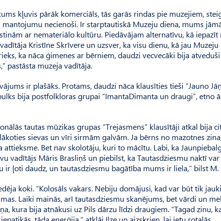
kums kļuvis pārāk komerciāls, tās garās rindas pie muzejiem, stei
ras mantojumu necienoši. Ir starptautiskā Muzeju diena, mums jāmā
stinām ar nemateriālo kultūru. Piedāvājam alternatīvu, kā iepazī
dītāja Kristīne Skrīvere un uzsver, ka visu dienu, kā jau Muzeju 
rieks, ka nāca ģimenes ar bērniem, daudzi vecvecāki bija atveduši
,” pastāsta muzeja vadītāja.
vājums ir plašāks. Protams, daudzi nāca klausīties tieši “Jauno Jā
u pulks bija postfolkloras grupai “ImantaDi­manta un draugi”, etno 
nālās tautas mūzikas grupas “Trejas­mens” klausītāji atkal bija cit
ielākoties sievas un vīri sirmām galvām. Ja bērns no mazotnes zina
 attieksme. Bet nav skolotāju, kuri to mācītu. Labi, ka Jaunpiebal
īvu vadītājs Māris Brasliņš un piebilst, ka Tautas­dziesmu naktī var
ir ļoti daudz, un tautasdziesmu bagātība mums ir liela,” bilst M. 
edēja koki. “Kolosāls vakars. Nebiju domājusi, kad var būt tik jauki
esmas. Laiki mainās, arī tautasdziesmu skanējums, bet vārdi un me
ņa, kura bija atnākusi uz Pils dārzu līdzi draugiem. “Tagad zinu, k
atikās, tāda enerģija,” atklāj Ilze un aizskrien, lai ietu rotaļās.