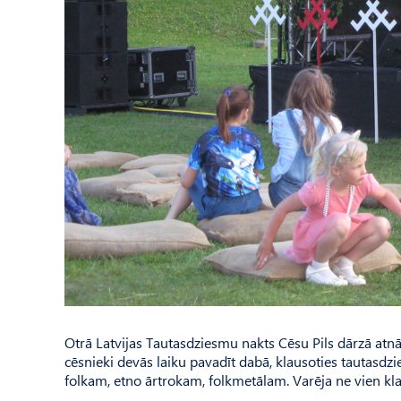
Otrā Latvijas Tautasdziesmu nakts Cēsu Pils dārzā atnā
cēsnieki devās laiku pavadīt dabā, klausoties tautasdz
folkam, etno ārtrokam, folkmetālam. Varēja ne vien klausī