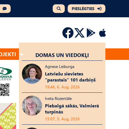
PIESLĒGTIES
OJEKTI
DOMAS UN VIEDOKĻI
Agnese Leiburga
Latviešu sievietes
“parastais” 101 darbiņš
19:46, 6. Aug, 2026
Iveta Rozentāle
Piebalgā sākās, Valmierā
turpinās
15:07, 5. Aug, 2026