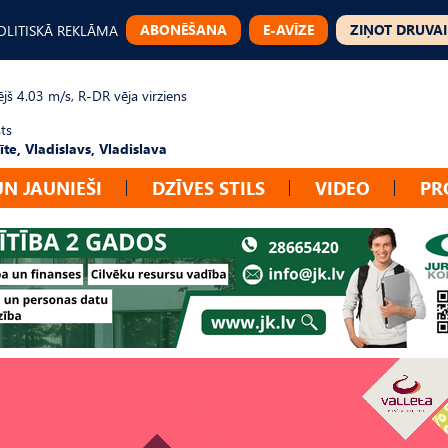
ABONĒŠANA
E-AVĪZE
ZIŅOT DRUVAI
OLITISKĀ REKLĀMA
jš 4.03 m/s, R-DR vēja virziens
ts
te, Vladislavs, Vladislava
UN JAUNIEŠI
DZĪVES STILS
VIDEO
PR