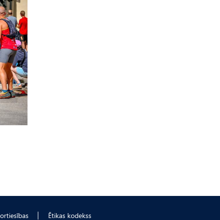
ortiesības
Ētikas kodekss