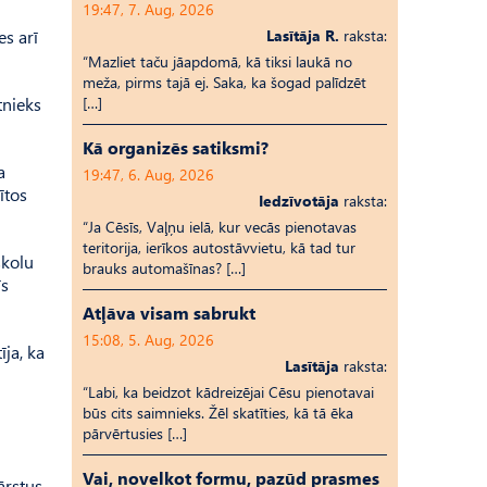
19:47, 7. Aug, 2026
es arī
Lasītāja R.
raksta:
“Mazliet taču jāapdomā, kā tiksi laukā no
meža, pirms tajā ej. Saka, ka šogad palīdzēt
tnieks
[…]
Kā organizēs satiksmi?
a
19:47, 6. Aug, 2026
ītos
Iedzīvotāja
raksta:
“Ja Cēsīs, Vaļņu ielā, kur vecās pienotavas
teritorija, ierīkos autostāvvietu, kā tad tur
skolu
brauks automašīnas? […]
īs
Atļāva visam sabrukt
15:08, 5. Aug, 2026
ja, ka
Lasītāja
raksta:
“Labi, ka beidzot kādreizējai Cēsu pienotavai
būs cits saimnieks. Žēl skatīties, kā tā ēka
pārvērtusies […]
Vai, novelkot formu, pazūd prasmes
ārstus