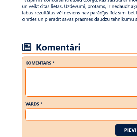
un veikt citas lietas. Uzdevumi, protams, ir nedaudz āķīg
labus rezultātus vēl neviens nav parādījis līdz šim, bet 
cīnīties un pierādīt savas prasmes daudzu tehnikumu 
Komentāri
KOMENTĀRS *
VĀRDS *
PIEV