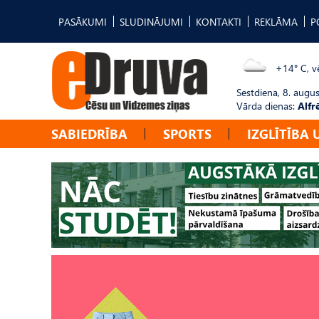
PASĀKUMI
SLUDINĀJUMI
KONTAKTI
REKLĀMA
P
+14° C, vē
Sestdiena, 8. augus
Vārda dienas:
Alfr
SABIEDRĪBA
SPORTS
IZGLĪTĪBA 