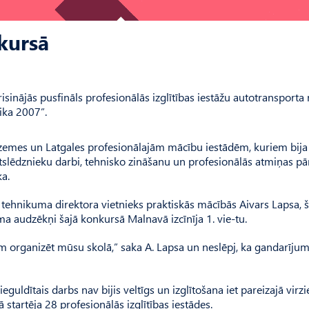
kursā
sinājās pusfināls profesionālās izglītības iestāžu autotransport
ika 2007”.
dzemes un Latgales profesionālajām mācību iestādēm, kuriem bija
lēdznieku darbi, tehnisko zināšanu un profesionālās atmiņas pā
ka.
s tehnikuma direktora vietnieks praktiskās mācībās Aivars Lapsa,
a audzēkņi šajā konkursā Malnavā izcīnīja 1. vie-tu.
 organizēt mūsu skolā,” saka A. Lapsa un neslēpj, ka gandarījum
uldītais darbs nav bijis veltīgs un izglītošana iet pareizajā virzi
startēja 28 profesionālās izglītības iestādes.