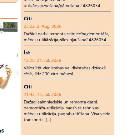
utilizācija/izvešana/pārvešana 24826054
Citi
23:22, 2. Aug, 2026
Dažādi darbi-remonta,celtniecība,demontāža,
mēbeļu utiliāzācija,zāles pļaušana24826054
Īrē
12:25, 21. Jūl, 2026
Vēlos īrēt vienistabas vai divistabas dzīvokli
cēsīs, līdz 200 eiro mēnesī.
Citi
21:43, 13. Jūl, 2026
Dažādi saimnieciskie un remonta darbi,
demontāža-utilizācija, sadzīves tehnikas,
mēbeļu utilizācija, pagrabu tīrīšana. Visa veida
transports. […]
as