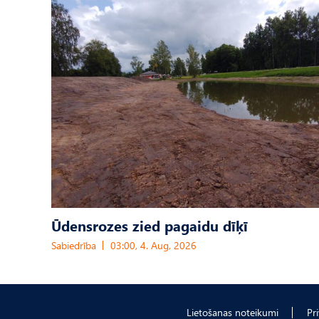
Ūdensrozes zied pagaidu dīķī
Sabiedrība
03:00, 4. Aug, 2026
Lietošanas noteikumi
Pr