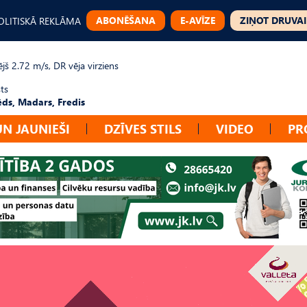
ABONĒŠANA
E-AVĪZE
ZIŅOT DRUVAI
OLITISKĀ REKLĀMA
jš 2.72 m/s, DR vēja virziens
ts
ēds, Madars, Fredis
UN JAUNIEŠI
DZĪVES STILS
VIDEO
PR