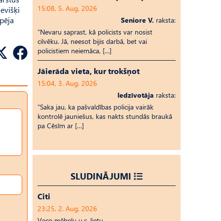
15:08, 5. Aug, 2026
Sevišķi
spēja
Seniore V.
raksta:
“Nevaru saprast, kā policists var nosist
cilvēku. Jā, neesot bijis darbā, bet vai
policistiem neiemāca, […]
Jāierāda vieta, kur trokšņot
15:04, 3. Aug, 2026
Iedzīvotāja
raksta:
“Saka jau, ka pašvaldības policija vairāk
kontrolē jauniešus, kas nakts stundās braukā
pa Cēsīm ar […]
SLUDINĀJUMI
Citi
23:25, 2. Aug, 2026
Veco mēbeļu u.c. lietu