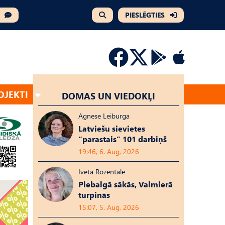
PIESLĒGTIES
OJEKTI
DOMAS UN VIEDOKĻI
Agnese Leiburga
Latviešu sievietes
“parastais” 101 darbiņš
19:46, 6. Aug, 2026
Iveta Rozentāle
Piebalgā sākās, Valmierā
turpinās
15:07, 5. Aug, 2026