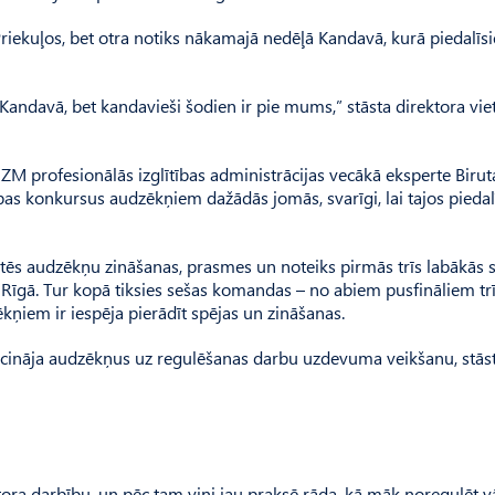
Priekuļos, bet otra notiks nākamajā nedēļā Kandavā, kurā piedalīsi
m Kandavā, bet kandavieši šodien ir pie mums,” stāsta direktora vie
IZM profesionālās izglītības administrācijas vecākā eksperte Birut
bas konkursus audzēkņiem dažādās jomās, svarīgi, lai tajos piedal
rtēs audzēkņu zināšanas, prasmes un noteiks pirmās trīs labākās 
 Rīgā. Tur kopā tiksies sešas komandas – no abiem pusfināliem tr
kņiem ir iespēja pierādīt spējas un zināšanas.
icināja audzēkņus uz regulēšanas darbu uzdevuma veikšanu, stāstī
otora darbību, un pēc tam viņi jau praksē rāda, kā māk noregulēt v