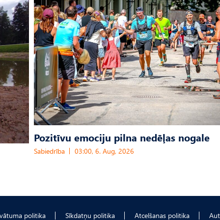
Pozitīvu emociju pilna nedēļas nogale
Sabiedrība
03:00, 6. Aug, 2026
ivātuma politika
Sīkdatņu politika
Atcelšanas politika
Aut