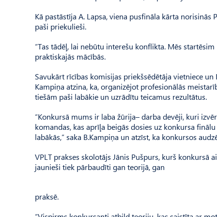
Kā pastāstīja A. Lapsa, viena pusfināla kārta norisinās 
paši priekulieši.
“Tas tādēļ, lai nebūtu interešu konflikta. Mēs startēsi
praktiskajās mācībās.
Savukārt rīcības komisijas priekšsēdētāja vietniece un 
Kampiņa atzina, ka, organizējot profesionālās meistarī
tiešām paši labākie un uzrādītu teicamus rezultātus.
“Konkursā mums ir laba žūrija– darba devēji, kuri izvē
komandas, kas aprīļa beigās dosies uz konkursa finālu
labākās,” saka B.Kampiņa un atzīst, ka konkursos audzē
VPLT prakses skolotājs Jānis Pušpurs, kurš konkursā a
jaunieši tiek pārbaudīti gan teorijā, gan
praksē.
“Vispirms konkursanti atbild teoriju, kas saistīta ar m