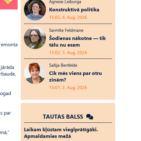
Agnese Leiburga
Konstruktīvā politika
15:05, 4. Aug, 2026
Sarmīte Feldmane
Šodienas nākotne — tik
a remonta
tālu nu esam
15:02, 3. Aug, 2026
Sallija Benfelde
 jārāda
Cik mēs viens par otru
rbaude,
zinām?
15:01, 2. Aug, 2026
 šogad
s par
TAUTAS BALSS
Laikam kļūstam vieglprātīgāki.
enā,”
Apmaldamies mežā