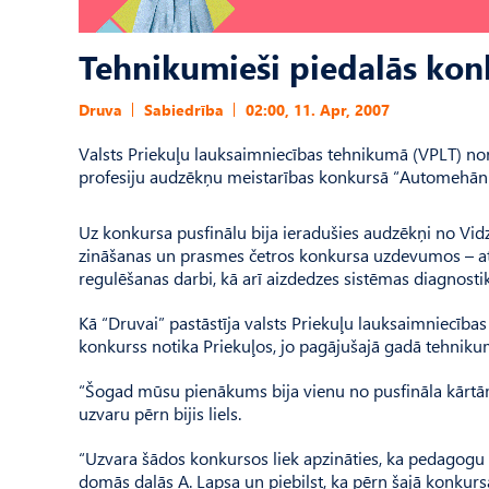
Tehnikumieši piedalās kon
Druva
Sabiedrība
02:00, 11. Apr, 2007
Valsts Priekuļu lauksaimniecības tehnikumā (VPLT) nori
profesiju audzēkņu meistarības konkursā “Automehān
Uz konkursa pusfinālu bija ieradušies audzēkņi no Vi
zināšanas un prasmes četros konkursa uzdevumos – ats
regulēšanas darbi, kā arī aizdedzes sistēmas diagnosti
Kā “Druvai” pastāstīja valsts Priekuļu lauksaimniecība
konkurss notika Priekuļos, jo pagājušajā gadā tehnikum
“Šogad mūsu pienākums bija vienu no pusfināla kārtām
uzvaru pērn bijis liels.
“Uzvara šādos konkursos liek apzināties, ka pedagogu ieg
domās dalās A. Lapsa un piebilst, ka pērn šajā konkursā 