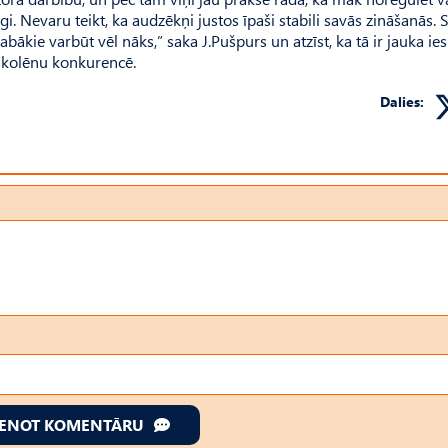
i. Nevaru teikt, ka audzēkņi justos īpaši stabili savās zināšanās. 
labākie varbūt vēl nāks,” saka J.Pušpurs un atzīst, ka tā ir jauka ie
skolēnu konkurencē.
Dalies:
IENOT KOMENTĀRU