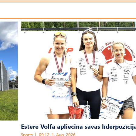
Estere Volfa apliecina savas līderpozīcij
Sports
09:12, 1. Aug, 2026