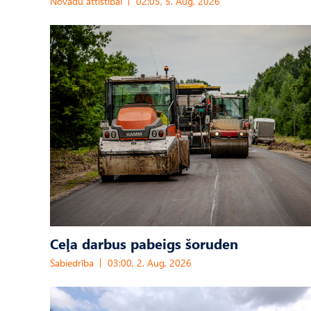
Novadu attīstībai
02:05, 5. Aug, 2026
Ceļa darbus pabeigs šoruden
Sabiedrība
03:00, 2. Aug, 2026