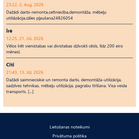
23:22, 2. Aug, 2026
Dažādi darbi-remonta,celtniecība,demontāža, mēbeļu
utiliāzācija,zāles pļaušana24826054
Īrē
12:25, 21. Jūl, 2026
Vēlos īrēt vienistabas vai divistabas dzīvokli cēsīs, līdz 200 eiro
mēnesī.
Citi
21:43, 13. Jūl, 2026
Dažādi saimnieciskie un remonta darbi, demontāža-utilizācija,
sadzīves tehnikas, mēbeļu utilizācija, pagrabu tīrīšana. Visa veida
transports. […]
Lietošanas noteikumi
Privātuma politika