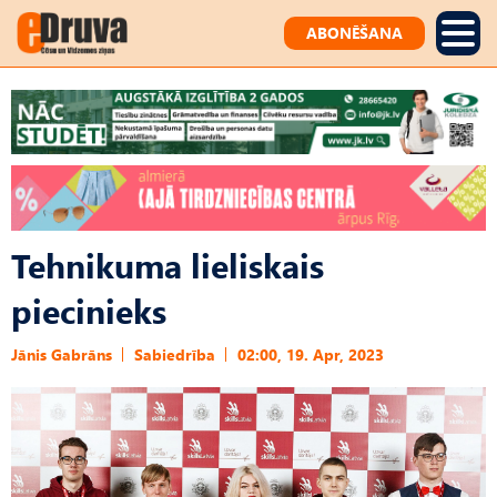
ABONĒŠANA
Tehnikuma lieliskais
piecinieks
Jānis Gabrāns
Sabiedrība
02:00, 19. Apr, 2023