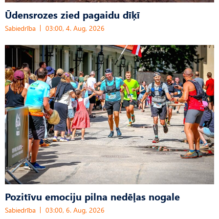
Ūdensrozes zied pagaidu dīķī
Sabiedrība
03:00, 4. Aug, 2026
Pozitīvu emociju pilna nedēļas nogale
Sabiedrība
03:00, 6. Aug, 2026