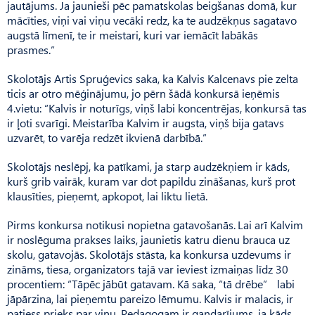
jautājums. Ja jaunieši pēc pamatskolas beigšanas domā, kur
mācīties, viņi vai viņu vecāki redz, ka te audzēkņus sagatavo
augstā līmenī, te ir meistari, kuri var iemācīt labākās
prasmes.”
Skolotājs Artis Spruģevics saka, ka Kalvis Kalcenavs pie zelta
ticis ar otro mēģinājumu, jo pērn šādā konkursā ieņēmis
4.vietu: “Kalvis ir noturīgs, viņš labi koncentrējas, konkursā tas
ir ļoti svarīgi. Meistarība Kalvim ir augsta, viņš bija gatavs
uzvarēt, to varēja redzēt ikvienā darbībā.”
Skolotājs neslēpj, ka patīkami, ja starp audzēkņiem ir kāds,
kurš grib vairāk, kuram var dot papildu zināšanas, kurš prot
klausīties, pieņemt, apkopot, lai liktu lietā.
Pirms konkursa notikusi nopietna gatavošanās. Lai arī Kal­­vim
ir noslēguma prakses laiks, jaunietis katru dienu brauca uz
skolu, gatavojās. Skolotājs stāsta, ka konkursa uzdevums ir
zināms, tiesa, organizators tajā var ieviest izmaiņas līdz 30
procentiem: “Tāpēc jābūt gatavam. Kā saka, “tā drēbe” labi
jāpārzina, lai pieņemtu pareizo lēmumu. Kalvis ir malacis, ir
patiess prieks par viņu. Pedagogam ir gandarījums, ja kāds