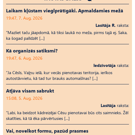
Laikam kļūstam vieglprātīgāki. Apmaldamies mežā
19:47, 7. Aug, 2026
Lasītāja R.
raksta:
“Mazliet taču jāapdomā, kā tiksi laukā no meža, pirms tajā ej. Saka,
ka šogad palīdzēt […]
Kā organizēs satiksmi?
19:47, 6. Aug, 2026
Iedzīvotāja
raksta:
“Ja Cēsīs, Vaļņu ielā, kur vecās pienotavas teritorija, ierīkos
autostāvvietu, kā tad tur brauks automašīnas? […]
Atļāva visam sabrukt
15:08, 5. Aug, 2026
Lasītāja
raksta:
“Labi, ka beidzot kādreizējai Cēsu pienotavai būs cits saimnieks. Žēl
skatīties, kā tā ēka pārvērtusies […]
Vai, novelkot formu, pazūd prasmes