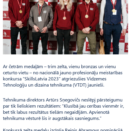
Ar četrām medaļām – trim zelta, vienu bronzas un vienu
ceturto vietu – no nacionālā jauno profesionāļu meistarības
konkursa “SkillsLatvia 2023” atgriezušies Vidzemes
Tehnoloģiju un dizaina tehnikuma (VTDT) jaunieši.
Tehnikuma direktors Ar­tūrs Sņegovičs neslēpj pārsteigumu
par tik lieliskiem rezultātiem: “Klusībā jau cerības vienmēr ir,
bet tik labus rezultātus tiešām negaidījām. Ap­vienotā
tehnikuma vēsturē šis ir augstākais sasniegums.”
Konkursā zelta medaļu izcīnīja Reinis Abramovs nominācijā