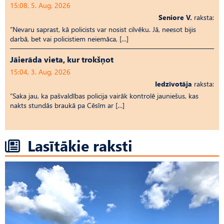
15:08, 5. Aug, 2026
Seniore V.
raksta:
“Nevaru saprast, kā policists var nosist cilvēku. Jā, neesot bijis
darbā, bet vai policistiem neiemāca, […]
Jāierāda vieta, kur trokšņot
15:04, 3. Aug, 2026
Iedzīvotāja
raksta:
“Saka jau, ka pašvaldības policija vairāk kontrolē jauniešus, kas
nakts stundās braukā pa Cēsīm ar […]
Lasītākie raksti