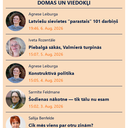
DOMAS UN VIEDOKĻI
Agnese Leiburga
Latviešu sievietes “parastais” 101 darbiņš
19:46, 6. Aug, 2026
Iveta Rozentāle
Piebalgā sākās, Valmierā turpinās
15:07, 5. Aug, 2026
Agnese Leiburga
Konstruktīvā politika
15:05, 4. Aug, 2026
Sarmīte Feldmane
Šodienas nākotne — tik tālu nu esam
15:02, 3. Aug, 2026
Sallija Benfelde
Cik mēs viens par otru zinām?