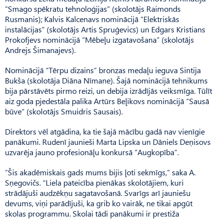
“Smago spēkratu tehnoloģijas” (skolotājs Raimonds
Rusmanis); Kalvis Kalcenavs nominācijā “Elektriskās
instalācijas” (skolotājs Artis Spru­ģevics) un Edgars Kristians
Prokofjevs nominācijā “Mē­be­ļu izgatavošana” (skolotājs
Andrejs Šimanajevs).
Nominācijā “Tērpu dizains” bronzas medaļu ieguva Sintija
Bukša (skolotāja Diāna Nī­mane). Šajā nominācijā tehnikums
bija pārstāvēts pirmo reizi, un debija izrādījās veiksmīga. Tūlīt
aiz goda pjedestāla palika Artūrs Beļikovs nominācijā “Sausā
būve” (skolotājs Smuidris Sausais).
Direktors vēl atgādina, ka tie šajā mācību gadā nav vienīgie
panākumi. Rudenī jaunieši Marta Lipska un Dāniels De­ņisovs
uzvarēja jauno profesionāļu konkursā “Augko­pība”.
“Šis akadēmiskais gads mums bijis ļoti sekmīgs,” saka A.
Sņegovičs. “Liela pateicība pienākas skolotājiem, kuri
strādājuši audzēkņu sagatavošanā. Sva­rīgs arī jauniešu
devums, viņi parādījuši, ka grib ko vairāk, ne tikai apgūt
skolas programmu. Skolai tādi panākumi ir prestiža