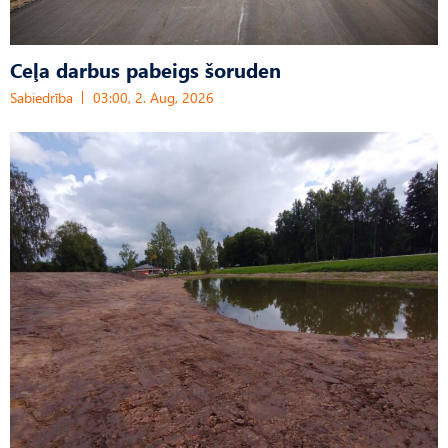
Ceļa darbus pabeigs šoruden
Sabiedrība
03:00, 2. Aug, 2026