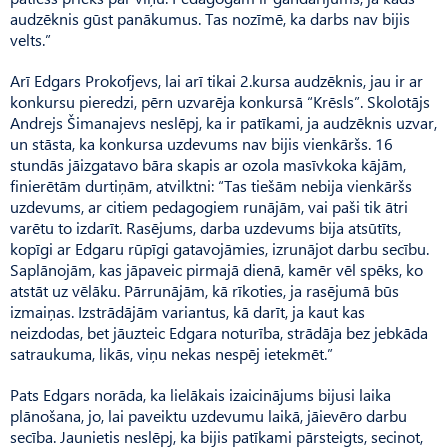
audzēknis gūst panākumus. Tas nozīmē, ka darbs nav bijis
velts.”
Arī Edgars Prokofjevs, lai arī tikai 2.kursa audzēknis, jau ir ar
konkursu pieredzi, pērn uzvarēja konkursā “Krēsls”. Skolotājs
Andrejs Šima­najevs neslēpj, ka ir patīkami, ja audzēknis uzvar,
un stāsta, ka konkursa uzdevums nav bijis vienkāršs. 16
stundās jāizgatavo bāra skapis ar ozola masīvkoka kājām,
finierētām durtiņām, atvilktni: “Tas tiešām nebija vienkāršs
uzdevums, ar citiem pedagogiem runājām, vai paši tik ātri
varētu to izdarīt. Rasējums, darba uzdevums bija atsūtīts,
kopīgi ar Edgaru rūpīgi gatavojāmies, izrunājot darbu secību.
Saplā­no­jām, kas jāpaveic pirmajā dienā, kamēr vēl spēks, ko
atstāt uz vēlāku. Pārrunājām, kā rīkoties, ja rasējumā būs
izmaiņas. Izstrā­dājām variantus, kā darīt, ja kaut kas
neizdodas, bet jāuzteic Edgara noturība, strādāja bez jebkāda
satraukuma, likās, viņu nekas nespēj ietekmēt.”
Pats Edgars norāda, ka lielākais izaicinājums bijusi laika
plānošana, jo, lai paveiktu uzdevumu laikā, jāievēro darbu
secība. Jau­nietis neslēpj, ka bijis patīkami pārsteigts, secinot,