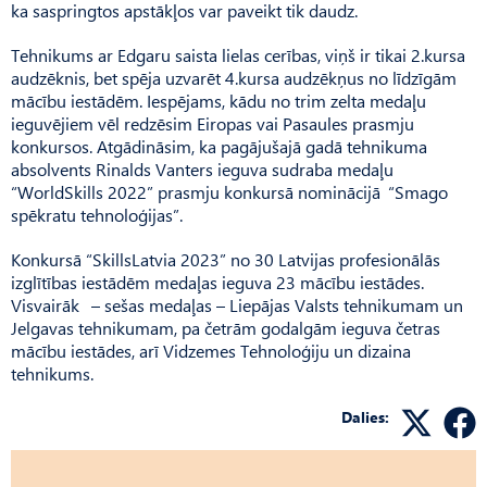
ka saspringtos apstākļos var paveikt tik daudz.
Tehnikums ar Edgaru saista lielas cerības, viņš ir tikai 2.kursa
audzēknis, bet spēja uzvarēt 4.kursa audzēkņus no līdzīgām
mācību iestādēm. Iespējams, kādu no trim zelta medaļu
ieguvējiem vēl redzēsim Eiropas vai Pa­saules prasmju
konkursos. At­gādināsim, ka pagājušajā gadā tehnikuma
absolvents Rinalds Vanters ieguva sudraba medaļu
“WorldSkills 2022” prasmju konkursā nominācijā “Smago
spēkratu tehnoloģijas”.
Konkursā “SkillsLatvia 2023” no 30 Latvijas profesionālās
izglītības iestādēm medaļas ieguva 23 mācību iestādes.
Visvairāk – sešas medaļas – Liepājas Valsts tehnikumam un
Jelgavas tehnikumam, pa četrām godalgām ieguva četras
mācību iestādes, arī Vidzemes Tehnoloģiju un dizaina
tehnikums.
Dalies: