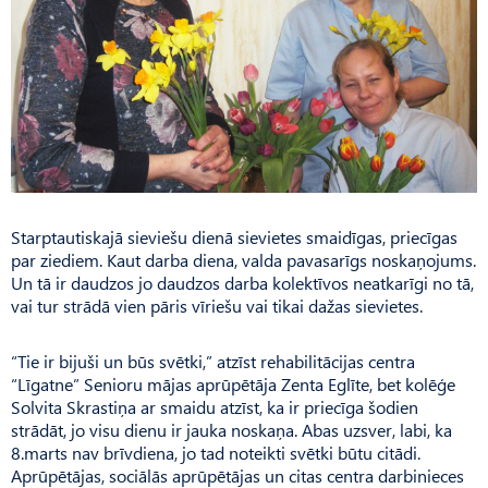
Starptautiskajā sieviešu dienā sievietes smaidīgas, priecīgas
par ziediem. Kaut darba diena, valda pavasarīgs noskaņojums.
Un tā ir daudzos jo daudzos darba kolektīvos neatkarīgi no tā,
vai tur strādā vien pāris vīriešu vai tikai dažas sievietes.
“Tie ir bijuši un būs svētki,” atzīst rehabilitācijas centra
“Līgatne” Senioru mājas aprūpētāja Zenta Eglīte, bet kolēģe
Solvita Skrastiņa ar smaidu atzīst, ka ir priecīga šodien
strādāt, jo visu dienu ir jauka noskaņa. Abas uzsver, labi, ka
8.marts nav brīvdiena, jo tad noteikti svētki būtu citādi.
Aprūpētājas, sociālās aprūpētājas un citas centra darbinieces