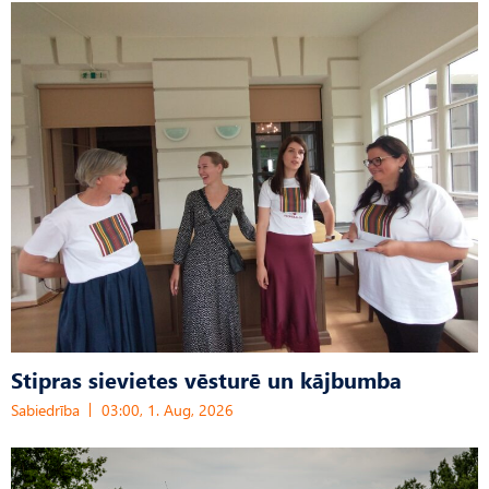
Stipras sievietes vēsturē un kājbumba
Sabiedrība
03:00, 1. Aug, 2026