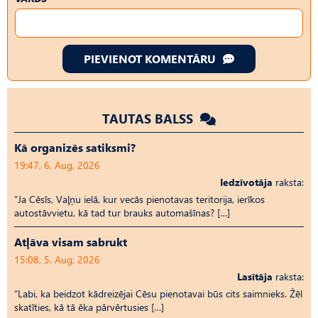
PIEVIENOT KOMENTĀRU
TAUTAS BALSS
Kā organizēs satiksmi?
19:47, 6. Aug, 2026
Iedzīvotāja
raksta:
“Ja Cēsīs, Vaļņu ielā, kur vecās pienotavas teritorija, ierīkos
autostāvvietu, kā tad tur brauks automašīnas? […]
Atļāva visam sabrukt
15:08, 5. Aug, 2026
Lasītāja
raksta:
“Labi, ka beidzot kādreizējai Cēsu pienotavai būs cits saimnieks. Žēl
skatīties, kā tā ēka pārvērtusies […]