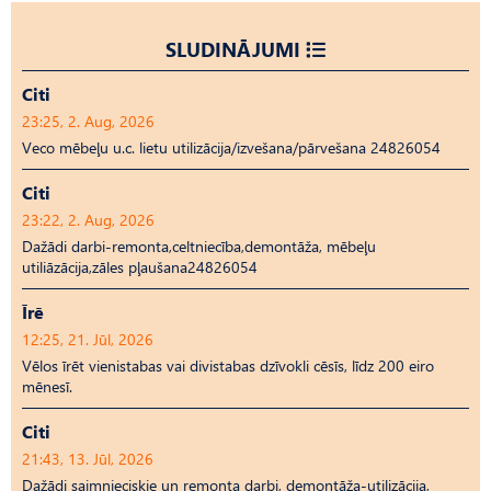
SLUDINĀJUMI
Citi
23:25, 2. Aug, 2026
Veco mēbeļu u.c. lietu utilizācija/izvešana/pārvešana 24826054
Citi
23:22, 2. Aug, 2026
Dažādi darbi-remonta,celtniecība,demontāža, mēbeļu
utiliāzācija,zāles pļaušana24826054
Īrē
12:25, 21. Jūl, 2026
Vēlos īrēt vienistabas vai divistabas dzīvokli cēsīs, līdz 200 eiro
mēnesī.
Citi
21:43, 13. Jūl, 2026
Dažādi saimnieciskie un remonta darbi, demontāža-utilizācija,