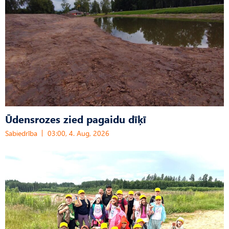
Ūdensrozes zied pagaidu dīķī
Sabiedrība
03:00, 4. Aug, 2026