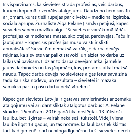
Ir vispārzināms, ka sievietes strādā profesijās, veic darbus,
kuriem kopumā ir zemāks atalgojums. Daudzi no tiem saistīti
ar jomām, kurās tieši rūpējas par cilvēku – medicīna, izglītība,
sociālā aprūpe. Žurnāliste Aiga Pelāne (lsm.lv) pētījusi, kāpēc
sievietes saņem mazāku algu. “Sievietes ir vairākumā tādās
profesijās kā medicīnas māsas, skolotājas, pārdevējas. Taču ir
jautājums – kāpēc šīs profesijas mūsu valstī ir slikti
apmaksātas? Sievietēm nemaksā vairāk, jo darba devējs
rēķinās, ka sieviete var palikt stāvoklī un aiziet no darba uz
laiku vai pavisam. Līdz ar to darba devējam atkal jāmeklē
jauns darbinieks un tas jāapmāca, kas, protams, atkal maksā
naudu. Tāpēc darba devējs no sievietes algas ietur savā ziņā
tādu kā riska nodevu, un rezultātā – sievietei ir mazāka
samaksa par to pašu darbu nekā vīrietim.”
Kāpēc gan sievietes Latvijā ir gatavas samierināties ar zemāku
atalgojumu vai arī darīt sliktāk atalgotus darbus? A. Pelāne
skaidro: “Piemēram, 2016.gadā tika noslēgtas 13 tūkstoši
laulību, bet šķirtas – vairāk nekā seši tūkstoši. Vidēji viena
laulība ilgst 13 gadus, un tas nozīmē, ka laulības tiek šķirtas
tad, kad ģimenē ir arī nepilngadīgi bērni. Tieši sievietes nereti