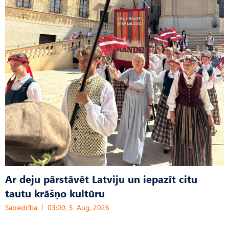
Ar deju pārstāvēt Latviju un iepazīt citu
tautu krāšņo kultūru
Sabiedrība
03:00, 5. Aug, 2026