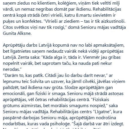
saņem ziedus no klientiem, kolēģiem, viņām tiek veltīti mīļi
vārdi, un nemaz negribas domāt par ikdienu. Rehabilitācijas
centrā kopā strādā četri vīrieši, katru 8.martu sievietēm ir
puķes un konfektes. “Vīrieši ar ziediem – tas ir tik aizkustinoši.
Citos svētkos viņi nav tik rosīgi,” domā Senioru mājas vadītāja
Gunita Alksne.
Aprūpētāju darbs Latvijā kopumā nav no labi apmaksātajiem,
bet līgatnietes saņem nedaudz vairāk nekā vidēji aprūpētājas
Latvijā. Zenta saka: “Kāda alga ir, tāda ir. Vienmēr jau gribas
nopelnīt vairāk, bet saprotam taču, ka nauda pati nekur
nerodas.”
“Darām to, kas patīk. Citādi jau šo darbu darīt nevar,” ar
lepnumu teic Solvita un uzsver, ka jāmīl cilvēki, jāvēlas viņiem
palīdzēt, tad ikdiena nav grūta. Slodze aprūpētājām gan
emocionāli, gan fiziski ir smaga. Senioru mājā strādā astoņas
aprūpētājas, vēl četras rehabilitācijas centrā. “Fiziskais
grūtums aizmirstas, bet morālais smagums nospiež,” saka
Senioru mājas vadītāja. Rehabilitācijas centrs “Līgatne”, kura
paspārnē darbojas Senioru māja, aprūpētājām nodrošina
nodarbības, kuras vada psiholoģe. “Šajā darbā var ātri izdegt.