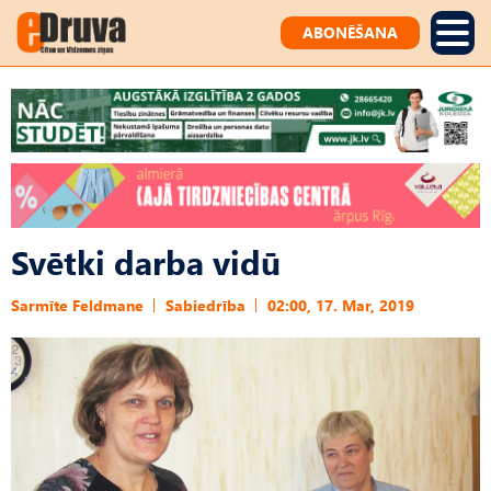
ABONĒŠANA
Svētki darba vidū
Sarmīte Feldmane
Sabiedrība
02:00, 17. Mar, 2019