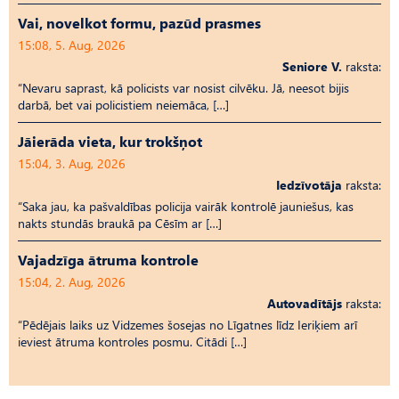
Vai, novelkot formu, pazūd prasmes
15:08, 5. Aug, 2026
Seniore V.
raksta:
“Nevaru saprast, kā policists var nosist cilvēku. Jā, neesot bijis
darbā, bet vai policistiem neiemāca, […]
Jāierāda vieta, kur trokšņot
15:04, 3. Aug, 2026
Iedzīvotāja
raksta:
“Saka jau, ka pašvaldības policija vairāk kontrolē jauniešus, kas
nakts stundās braukā pa Cēsīm ar […]
Vajadzīga ātruma kontrole
15:04, 2. Aug, 2026
Autovadītājs
raksta:
“Pēdējais laiks uz Vid­ze­mes šosejas no Līgatnes līdz Ieriķiem arī
ieviest ātruma kontroles posmu. Citādi […]