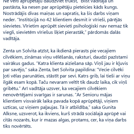
Ne velti aprūpētāju daudzviet trūkst,” bilst vadītāja un
pastāsta, ka nesen par aprūpētāju pieteicies kāds kungs.
Nostrādājis divas maiņas un sapratis, ka šis darbs viņam
neder. “Institūcijā no 42 klientiem desmit ir vīrieši, pārējās
sievietes. Vīrietim aprūpēt sievieti psiholoģiski nav nemaz tik
viegli, sievietēm vīriešus šķiet pierastāk,” pārdomās dalās
vadītāja.
Zenta un Solvita atzīst, ka ikdienā pierasts pie vecajiem
cilvēkiem, zināmas viņu vēlēšanās, raksturi, daudzi pazīstami
vairākus gadus. “Katra klienta aiziešana sāp. Viņš jau ir kļuvis
par savējo,” saka Zenta, bet Solvita papildina: “Vecie cilvēki
ļoti vēlas parunāties, stāstīt par sevi. Katrs grib, lai tieši ar viņu
ilgāk esam kopā. Taču nevaram veltīt tik daudz laika, cik viņš
gribētu.” Arī vadītāja uzsver, ka vecajiem cilvēkiem
nenovērtējami svarīgas ir sarunas. “Ar Senioru mājas
klientiem visvairāk laika pavada kopā aprūpētāji, viņiem
uzticas, uz viņiem paļaujas. Tā ir atbildība,” saka Gunita
Alksne, uzsverot, ka ikviens, kurš strādā sociālajā aprūpē vai
citās nozarēs, kur ir mazas algas, protams, cer, ka viņa darbs
tiks novērtēts.