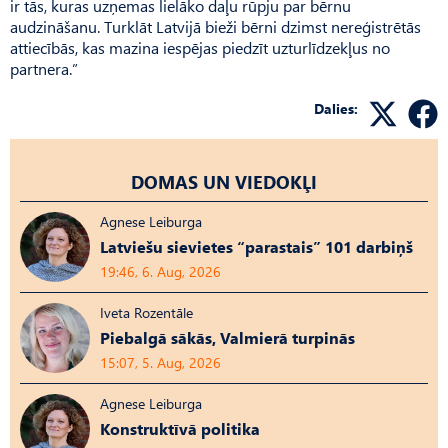
ir tās, kuras uzņemas lielāko daļu rūpju par bērnu
audzināšanu. Turklāt Latvijā bieži bērni dzimst nereģistrētās
attiecībās, kas mazina iespējas piedzīt uzturlīdzekļus no
partnera.”
Dalies:
DOMAS UN VIEDOKĻI
Agnese Leiburga
Latviešu sievietes “parastais” 101 darbiņš
19:46, 6. Aug, 2026
Iveta Rozentāle
Piebalgā sākās, Valmierā turpinās
15:07, 5. Aug, 2026
Agnese Leiburga
Konstruktīvā politika