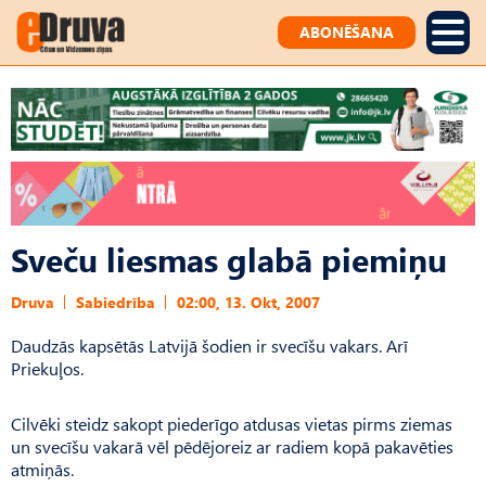
ABONĒŠANA
Sveču liesmas glabā piemiņu
Druva
Sabiedrība
02:00, 13. Okt, 2007
Daudzās kapsētās Latvijā šodien ir svecīšu vakars. Arī
Priekuļos.
Cilvēki steidz sakopt piederīgo atdusas vietas pirms ziemas
un svecīšu vakarā vēl pēdējoreiz ar radiem kopā pakavēties
atmiņās.