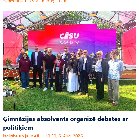
Sabiedrība
03:00, 6. Aug, 2026
Ģimnāzijas absolvents organizē debates ar
politiķiem
Izglītība un jaunieši
19:50, 6. Aug, 2026