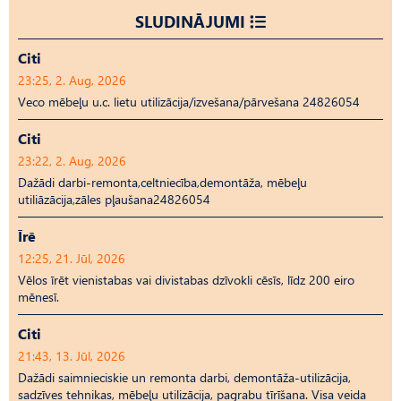
SLUDINĀJUMI
Citi
23:25, 2. Aug, 2026
Veco mēbeļu u.c. lietu utilizācija/izvešana/pārvešana 24826054
Citi
23:22, 2. Aug, 2026
Dažādi darbi-remonta,celtniecība,demontāža, mēbeļu
utiliāzācija,zāles pļaušana24826054
Īrē
12:25, 21. Jūl, 2026
Vēlos īrēt vienistabas vai divistabas dzīvokli cēsīs, līdz 200 eiro
mēnesī.
Citi
21:43, 13. Jūl, 2026
Dažādi saimnieciskie un remonta darbi, demontāža-utilizācija,
sadzīves tehnikas, mēbeļu utilizācija, pagrabu tīrīšana. Visa veida