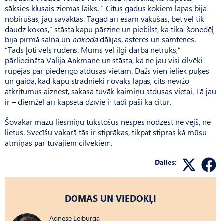
sāksies klusais ziemas laiks. “ Citus gadus kokiem lapas bija
nobirušas, jau savāktas. Tagad arī esam vākušas, bet vēl tik
daudz kokos,” stāsta kapu pārzine un piebilst, ka tikai šonedēļ
bija pirmā salna un
nokoda
dālijas, asteres un samtenes.
“Tāds ļoti vēls rudens. Mums vēl ilgi darba netrūks,”
pārliecināta Valija Ankmane un stāsta, ka ne jau visi cilvēki
rūpējas par piederīgo atdusas vietām. Dažs vien ieliek puķes
un gaida, kad kapu strādnieki novāks lapas, cits nevīžo
atkritumus aiznest, sakasa tuvāk kaimiņu atdusas vietai. Tā jau
ir – diemžēl arī kapsētā dzīvie ir tādi paši kā citur.
Šovakar mazu liesmiņu tūkstošus nespēs nodzēst ne vējš, ne
lietus. Svecīšu vakarā tās ir stiprākas, tikpat stipras kā mūsu
atmiņas par tuvajiem cilvēkiem.
Dalies:
DOMAS UN VIEDOKĻI
Agnese Leiburga