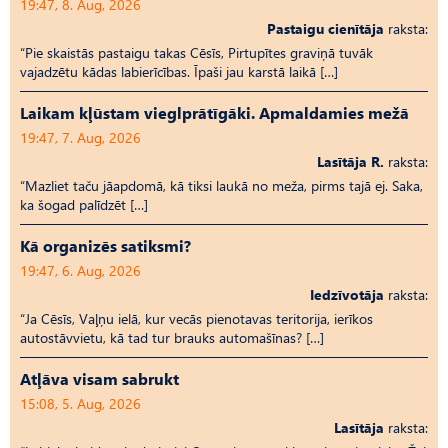
19:47, 8. Aug, 2026
Pastaigu cienītāja
raksta:
“Pie skaistās pastaigu takas Cēsīs, Pirtupītes graviņā tuvāk
vajadzētu kādas labierīcības. Īpaši jau karstā laikā […]
Laikam kļūstam vieglprātīgāki. Apmaldamies mežā
19:47, 7. Aug, 2026
Lasītāja R.
raksta:
“Mazliet taču jāapdomā, kā tiksi laukā no meža, pirms tajā ej. Saka,
ka šogad palīdzēt […]
Kā organizēs satiksmi?
19:47, 6. Aug, 2026
Iedzīvotāja
raksta:
“Ja Cēsīs, Vaļņu ielā, kur vecās pienotavas teritorija, ierīkos
autostāvvietu, kā tad tur brauks automašīnas? […]
Atļāva visam sabrukt
15:08, 5. Aug, 2026
Lasītāja
raksta: