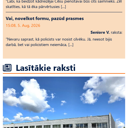
“Labi, ka beidzot kādreizējai Cēsu pienotavai būs cits saimnieks. Žēl
skatīties, kā tā ēka pārvērtusies […]
Vai, novelkot formu, pazūd prasmes
15:08, 5. Aug, 2026
Seniore V.
raksta:
“Nevaru saprast, kā policists var nosist cilvēku. Jā, neesot bijis
darbā, bet vai policistiem neiemāca, […]
Lasītākie raksti