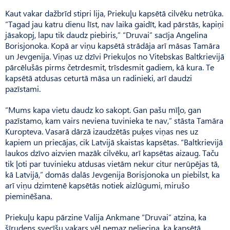
Kaut vakar dažbrīd stipri lija, Priekuļu kapsētā cilvēku netrūka.
“Tagad jau katru dienu līst, nav laika gaidīt, kad pārstās, kapiņi
jāsakopj, lapu tik daudz piebiris,” “Druvai” sacīja Angelina
Borisjonoka. Kopā ar viņu kapsētā strādāja arī māsas Tamāra
un Jevgenija. Viņas uz dzīvi Priekuļos no Vitebskas Baltkrievijā
pārcēlušās pirms četrdesmit, trīsdesmit gadiem, kā kura. Te
kapsētā atdusas ceturtā māsa un radinieki, arī daudzi
pazīstami.
“Mums kapa vietu daudz ko sakopt. Gan pašu mīļo, gan
pazīstamo, kam vairs neviena tuvinieka te nav,” stāsta Tamāra
Kuropteva. Vasarā dārzā izaudzētās puķes viņas nes uz
kapiem un priecājas, cik Latvijā skaistas kapsētas. “Baltkrievijā
laukos dzīvo aizvien mazāk cilvēku, arī kapsētas aizaug. Taču
tik ļoti par tuvinieku atdusas vietām nekur citur nerūpējas tā,
kā Latvijā,” domās dalās Jevgenija Borisjonoka un piebilst, ka
arī viņu dzimtenē kapsētās notiek aizlūgumi, mirušo
pieminēšana.
Priekuļu kapu pārzine Valija Ankmane “Druvai” atzina, ka
šīrudens svecīšu vakars vēl nemaz neliecina, ka kapsētā