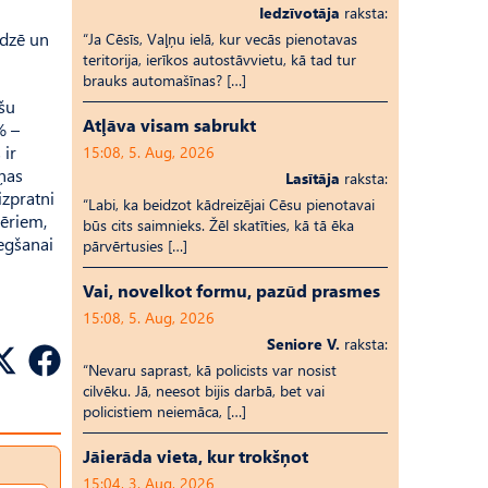
Iedzīvotāja
raksta:
edzē un
“Ja Cēsīs, Vaļņu ielā, kur vecās pienotavas
teritorija, ierīkos autostāvvietu, kā tad tur
brauks automašīnas? […]
ešu
Atļāva visam sabrukt
% –
 ir
15:08, 5. Aug, 2026
ņas
Lasītāja
raksta:
izpratni
“Labi, ka beidzot kādreizējai Cēsu pienotavai
mēriem,
būs cits saimnieks. Žēl skatīties, kā tā ēka
iegšanai
pārvērtusies […]
Vai, novelkot formu, pazūd prasmes
15:08, 5. Aug, 2026
Seniore V.
raksta:
“Nevaru saprast, kā policists var nosist
cilvēku. Jā, neesot bijis darbā, bet vai
policistiem neiemāca, […]
Jāierāda vieta, kur trokšņot
15:04, 3. Aug, 2026