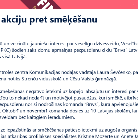
 akciju pret smēķēšanu
un veicinātu jauniešu interesi par veselīgu dzīvesveidu, Veselīb
 (SPKC) šodien sāks domu apmaiņas pēcpusdienu ciklu “Brīvs” Latv
visā Latvijā.
ntroles centra Komunikācijas nodaļas vadītāja Laura Ševčenko, 
ena notiks Strenču vidusskolā un Cēsu Valsts ģimnāzijā.
smēķēšanas negatīvo ietekmi uz kopējo labsajūtu un interesi par 
ību to nekad nedarīt un motivējot pusaudžus, kuri smēķē, atbrīv
 Pēcpusdienu norisi nodrošinās komanda “Brīvs”, kurā apvienojuši
ji. Oktobrī un novembrī komanda dosies uz 10 Latvijas skolām, lai
vesveidam bez kaitīgiem ieradumiem.
e iepazīstinās ar smēķēšanas patieso ietekmi uz augoša organi
cijas atkarības profilakses speciālistes Kristīne Mozerte un Anete 