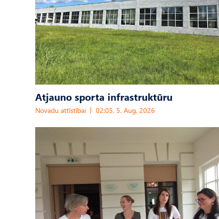
Atjauno sporta infrastruktūru
Novadu attīstībai
02:05, 5. Aug, 2026