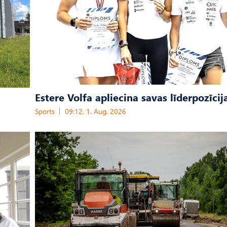
Estere Volfa apliecina savas līderpozīcij
Sports
09:12, 1. Aug, 2026