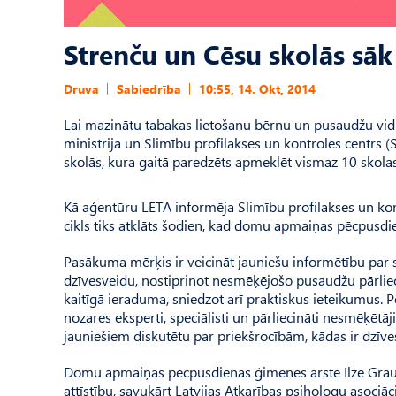
Strenču un Cēsu skolās sāk
Druva
Sabiedrība
10:55, 14. Okt, 2014
Lai mazinātu tabakas lietošanu bērnu un pusaudžu vidū 
ministrija un Slimību profilakses un kontroles centrs
skolās, kura gaitā paredzēts apmeklēt vismaz 10 skolas 
Kā aģentūru LETA informēja Slimību profilakses un ko
cikls tiks atklāts šodien, kad domu apmaiņas pēcpusdi
Pasākuma mērķis ir veicināt jauniešu informētību par 
dzīvesveidu, nostiprinot nesmēķējošo pusaudžu pārliec
kaitīgā ieraduma, sniedzot arī praktiskus ieteikumus.
nozares eksperti, speciālisti un pārliecināti nesmēķētā
jauniešiem diskutētu par priekšrocībām, kādas ir dzī
Domu apmaiņas pēcpusdienās ģimenes ārste Ilze Grauz
attīstību, savukārt Latvijas Atkarības psihologu asociā