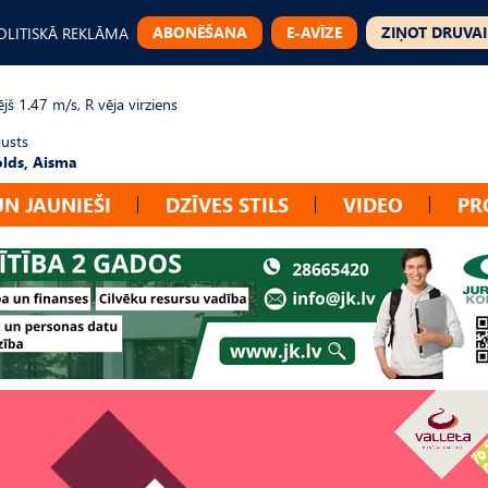
ABONĒŠANA
E-AVĪZE
ZIŅOT DRUVAI
OLITISKĀ REKLĀMA
jš 1.47 m/s, R vēja virziens
gusts
lds, Aisma
UN JAUNIEŠI
DZĪVES STILS
VIDEO
PR