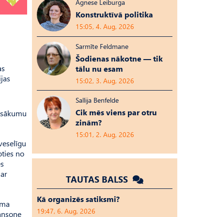
Agnese Leiburga
Konstruktīvā politika
15:05, 4. Aug, 2026
Sarmīte Feldmane
Šodienas nākotne — tik
as
tālu nu esam
ijas
15:02, 3. Aug, 2026
Sallija Benfelde
Cik mēs viens par otru
pasākumu
zinām?
15:01, 2. Aug, 2026
veselīgu
oties no
es
 ar
TAUTAS BALSS
Kā organizēs satiksmi?
sma
19:47, 6. Aug, 2026
Jansone