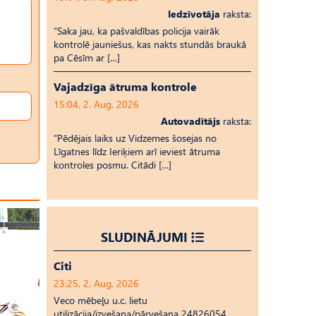
Iedzīvotāja
raksta:
“Saka jau, ka pašvaldības policija vairāk
kontrolē jauniešus, kas nakts stundās braukā
pa Cēsīm ar […]
Vajadzīga ātruma kontrole
15:04, 2. Aug, 2026
Autovadītājs
raksta:
“Pēdējais laiks uz Vid­ze­mes šosejas no
Līgatnes līdz Ieriķiem arī ieviest ātruma
kontroles posmu. Citādi […]
SLUDINĀJUMI
Citi
23:25, 2. Aug, 2026
Veco mēbeļu u.c. lietu
utilizācija/izvešana/pārvešana 24826054