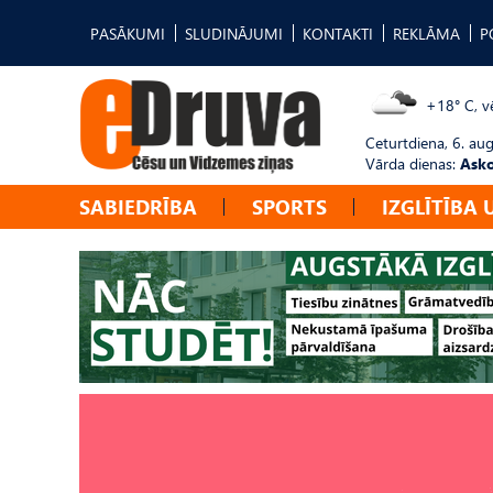
PASĀKUMI
SLUDINĀJUMI
KONTAKTI
REKLĀMA
P
+18° C, vē
Ceturtdiena, 6. au
Vārda dienas:
Asko
SABIEDRĪBA
SPORTS
IZGLĪTĪBA 