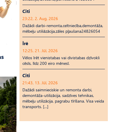
Citi
23:22, 2. Aug, 2026
Dažādi darbi-remonta,celtniecība,demontāža,
mēbeļu utiliāzācija,zāles pļaušana24826054
Īrē
12:25, 21. Jūl, 2026
as
Vēlos īrēt vienistabas vai divistabas dzīvokli
cēsīs, līdz 200 eiro mēnesī.
Citi
21:43, 13. Jūl, 2026
Dažādi saimnieciskie un remonta darbi,
demontāža-utilizācija, sadzīves tehnikas,
mēbeļu utilizācija, pagrabu tīrīšana. Visa veida
transports. […]