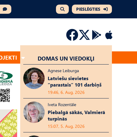
PIESLĒGTIES
OJEKTI
DOMAS UN VIEDOKĻI
Agnese Leiburga
Latviešu sievietes
“parastais” 101 darbiņš
19:46, 6. Aug, 2026
Iveta Rozentāle
Piebalgā sākās, Valmierā
turpinās
15:07, 5. Aug, 2026