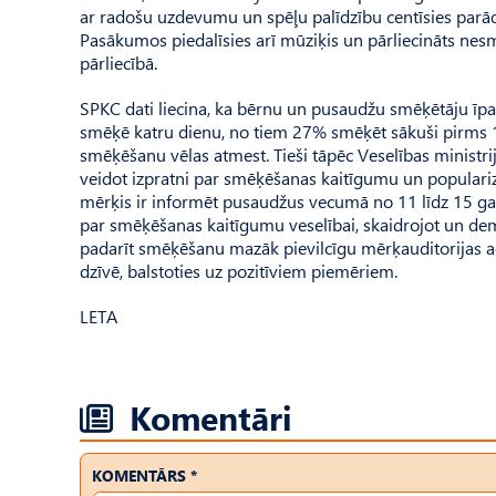
ar radošu uzdevumu un spēļu palīdzību centīsies parādīt
Pasākumos piedalīsies arī mūziķis un pārliecināts nesm
pārliecībā.
SPKC dati liecina, ka bērnu un pusaudžu smēķētāju īpa
smēķē katru dienu, no tiem 27% smēķēt sākuši pirms 
smēķēšanu vēlas atmest. Tieši tāpēc Veselības ministr
veidot izpratni par smēķēšanas kaitīgumu un populari
mērķis ir informēt pusaudžus vecumā no 11 līdz 15 gad
par smēķēšanas kaitīgumu veselībai, skaidrojot un de
padarīt smēķēšanu mazāk pievilcīgu mērķauditorijas ac
dzīvē, balstoties uz pozitīviem piemēriem.
LETA
Komentāri
KOMENTĀRS *