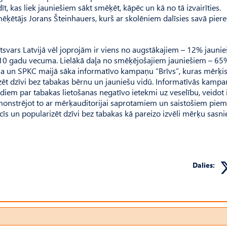
, kas liek jauniešiem sākt smēķēt, kāpēc un kā no tā izvairīties.
ēķētājs Jorans Šteinhauers, kurš ar skolēniem dalīsies savā pier
tsvars Latvijā vēl joprojām ir viens no augstākajiem – 12% jauni
10 gadu vecuma. Lielākā daļa no smēķējošajiem jauniešiem – 65
ija un SPKC maijā sāka informatīvo kampaņu “Brīvs”, kuras mērķis
zēt dzīvi bez tabakas bērnu un jauniešu vidū. Informatīvās kampa
iem par tabakas lietošanas negatīvo ietekmi uz veselību, veidot 
monstrējot to ar mērķauditorijai saprotamiem un saistošiem pie
īs un popularizēt dzīvi bez tabakas kā pareizo izvēli mērķu sasn
Dalies: