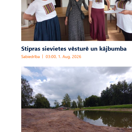
Stipras sievietes vēsturē un kājbumba
Sabiedrība
03:00, 1. Aug, 2026