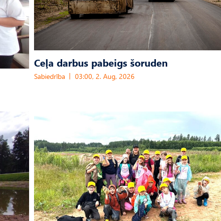
Ceļa darbus pabeigs šoruden
Sabiedrība
03:00, 2. Aug, 2026