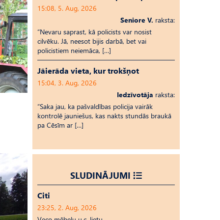
15:08, 5. Aug, 2026
Seniore V.
raksta:
“Nevaru saprast, kā policists var nosist
cilvēku. Jā, neesot bijis darbā, bet vai
policistiem neiemāca, […]
Jāierāda vieta, kur trokšņot
15:04, 3. Aug, 2026
Iedzīvotāja
raksta:
“Saka jau, ka pašvaldības policija vairāk
kontrolē jauniešus, kas nakts stundās braukā
pa Cēsīm ar […]
SLUDINĀJUMI
Citi
23:25, 2. Aug, 2026
Veco mēbeļu u.c. lietu