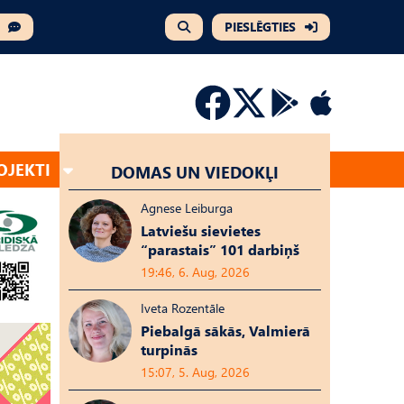
PIESLĒGTIES
OJEKTI
DOMAS UN VIEDOKĻI
Agnese Leiburga
Latviešu sievietes
“parastais” 101 darbiņš
19:46, 6. Aug, 2026
Iveta Rozentāle
Piebalgā sākās, Valmierā
turpinās
15:07, 5. Aug, 2026