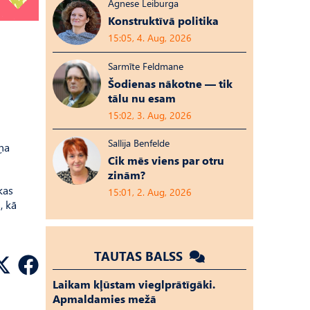
Agnese Leiburga
Konstruktīvā politika
15:05, 4. Aug, 2026
Sarmīte Feldmane
Šodienas nākotne — tik
tālu nu esam
15:02, 3. Aug, 2026
Sallija Benfelde
iņa
Cik mēs viens par otru
zinām?
kas
15:01, 2. Aug, 2026
, kā
TAUTAS BALSS
Laikam kļūstam vieglprātīgāki.
Apmaldamies mežā