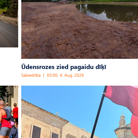
Ūdensrozes zied pagaidu dīķī
Sabiedrība
03:00, 4. Aug, 2026