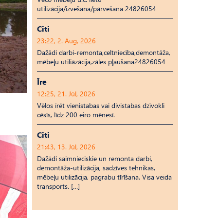
utilizācija/izvešana/pārvešana 24826054
Citi
23:22, 2. Aug, 2026
Dažādi darbi-remonta,celtniecība,demontāža,
mēbeļu utiliāzācija,zāles pļaušana24826054
Īrē
12:25, 21. Jūl, 2026
Vēlos īrēt vienistabas vai divistabas dzīvokli
cēsīs, līdz 200 eiro mēnesī.
Citi
21:43, 13. Jūl, 2026
Dažādi saimnieciskie un remonta darbi,
demontāža-utilizācija, sadzīves tehnikas,
mēbeļu utilizācija, pagrabu tīrīšana. Visa veida
transports. […]