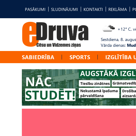
PASĀKUMI
SLUDINĀJUMI
KONTAKTI
REKLĀMA
P
+12° C, vē
Sestdiena, 8. augus
Vārda dienas:
Mudī
SABIEDRĪBA
SPORTS
IZGLĪTĪBA 