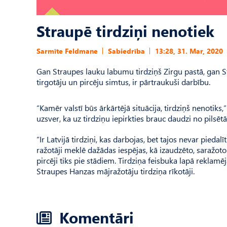
Straupē tirdziņi nenotiek
Sarmīte Feldmane
Sabiedrība
13:28, 31. Mar, 2020
Gan Straupes lauku labumu tirdziņš Zirgu pastā, gan St
tirgotāju un pircēju simtus, ir pārtraukuši darbību.
“Kamēr valstī būs ārkārtējā situācija, tirdziņš nenotik
uzsver, ka uz tirdziņu iepirkties brauc daudzi no pilsēt
“Ir Latvijā tirdziņi, kas darbojas, bet tajos nevar pieda
ražotāji meklē dažādas iespējas, kā izaudzēto, saražot
pircēji tiks pie stādiem. Tirdziņa feisbuka lapā reklamē
Straupes Hanzas mājražotāju tirdziņa rīkotāji.
Komentāri