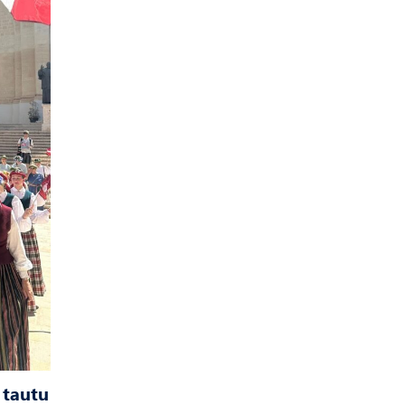
 tautu