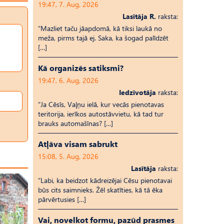
19:47, 7. Aug, 2026
Lasītāja R.
raksta:
“Mazliet taču jāapdomā, kā tiksi laukā no
meža, pirms tajā ej. Saka, ka šogad palīdzēt
[…]
Kā organizēs satiksmi?
19:47, 6. Aug, 2026
Iedzīvotāja
raksta:
“Ja Cēsīs, Vaļņu ielā, kur vecās pienotavas
teritorija, ierīkos autostāvvietu, kā tad tur
brauks automašīnas? […]
Atļāva visam sabrukt
15:08, 5. Aug, 2026
Lasītāja
raksta:
“Labi, ka beidzot kādreizējai Cēsu pienotavai
būs cits saimnieks. Žēl skatīties, kā tā ēka
pārvērtusies […]
Vai, novelkot formu, pazūd prasmes