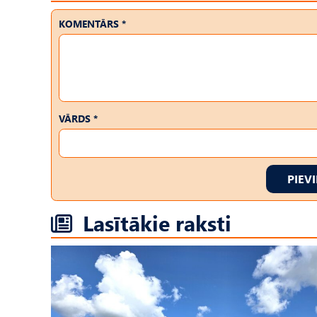
KOMENTĀRS *
VĀRDS *
PIEV
Lasītākie raksti