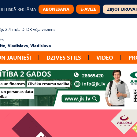
ABONĒŠANA
E-AVĪZE
ZIŅOT DRUVAI
OLITISKĀ REKLĀMA
jš 2.4 m/s, D-DR vēja virziens
ts
te, Vladislavs, Vladislava
UN JAUNIEŠI
DZĪVES STILS
VIDEO
PR