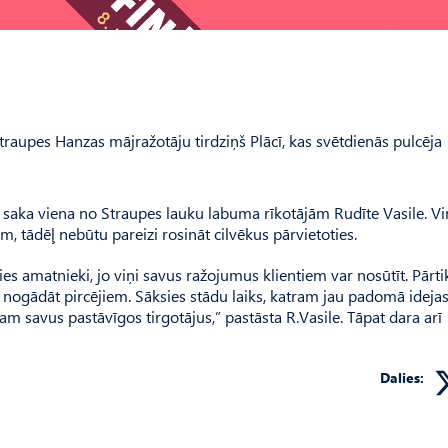
raupes Hanzas mājražotāju tirdziņš Plācī, kas svētdienās pulcēja
s,” saka viena no Straupes lauku labuma rīkotājām Rudīte Vasile. V
ām, tādēļ nebūtu pareizi rosināt cilvēkus pārvietoties.
līties amatnieki, jo viņi savus ražojumus klientiem var nosūtīt. Pārti
o nogādāt pircējiem. Sāksies stādu laiks, katram jau padomā idejas
jam savus pastāvīgos tirgotājus,” pastāsta R.Vasile. Tāpat dara arī
Dalies: