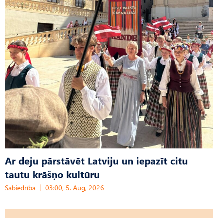
Ar deju pārstāvēt Latviju un iepazīt citu
tautu krāšņo kultūru
Sabiedrība
03:00, 5. Aug, 2026