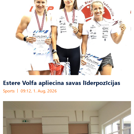
Estere Volfa apliecina savas līderpozīcijas
Sports
09:12, 1. Aug, 2026