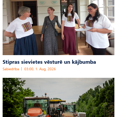
Stipras sievietes vēsturē un kājbumba
Sabiedrība
03:00, 1. Aug, 2026