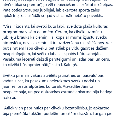
atvērs tikai septembrī, jo vēl nepieciešams iekārtot iekštelpas.
Pateicoties Straupes jubilejai, labiekārtota sporta zāles
apkārtne, kas citādāk šogad visticamāk nebūtu paveikts.
“Viss ir izdarīts, lai svētki būtu labi. Izveidota plaša kultūras
programma visām gaumēm. Ceram, ka cilvēki uz mūsu
jubileju brauks kā ciemiņi, lai kopā ar mums izjustu svētku
atmosfēru, nevis akcentu liktu uz dzeršanu uz izālēšanos. Var
būt simtiem labu cilvēku, bet atliek pa vidu gadīties dažiem
neapzinīgajiem, lai svētku labais iespaids būtu sabojāts.
Pasākumā iecerēti dažādi pārsteigumi un izdarības, un ceru,
ka cilvēki būs apmierināti,” saka I. Kalniņš.
Svētku pirmais vakars atvēlēts jaunatnei, un pašvaldības
vadītājs cer, ka pasākums neietekmēs svētku norisi un
jaunieši pratīs atpūsties kulturāli. Aizvadītie Jāņi to
neapliecināja, un pēc diskotēkas estrādē apkārtne bija bēdīgā
izskatā.
“Atliek vien pabrīnīties par cilvēku bezatbildību, jo apkārtne
bija piemētāta tukšām pudelēm un citām drazām. Lai gan pie