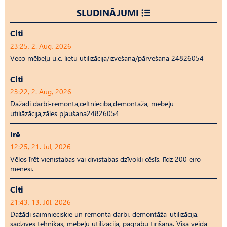
SLUDINĀJUMI
Citi
23:25, 2. Aug, 2026
Veco mēbeļu u.c. lietu utilizācija/izvešana/pārvešana 24826054
Citi
23:22, 2. Aug, 2026
Dažādi darbi-remonta,celtniecība,demontāža, mēbeļu
utiliāzācija,zāles pļaušana24826054
Īrē
12:25, 21. Jūl, 2026
Vēlos īrēt vienistabas vai divistabas dzīvokli cēsīs, līdz 200 eiro
mēnesī.
Citi
21:43, 13. Jūl, 2026
Dažādi saimnieciskie un remonta darbi, demontāža-utilizācija,
sadzīves tehnikas, mēbeļu utilizācija, pagrabu tīrīšana. Visa veida