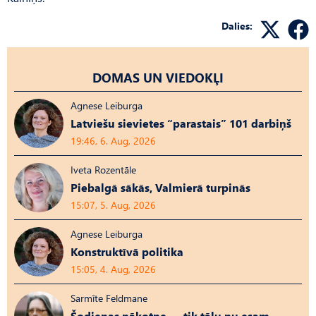
Dalies:
DOMAS UN VIEDOKĻI
Agnese Leiburga
Latviešu sievietes “parastais” 101 darbiņš
19:46, 6. Aug, 2026
Iveta Rozentāle
Piebalgā sākās, Valmierā turpinās
15:07, 5. Aug, 2026
Agnese Leiburga
Konstruktīvā politika
15:05, 4. Aug, 2026
Sarmīte Feldmane
Šodienas nākotne — tik tālu nu esam