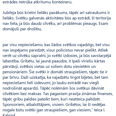
estrādes netrūka atkritumu konteineru.
Jubileja būs krietni lielāks pasākums, tāpēc arī satraukums ir
lielāks. Svētku galvenās aktivitātes būs ap estrādi, šī teritorija
nav liela, ja būs daudz cilvēku, arī problēmas pieaugs. Esam
domājuši par drošību,
par visu nepieciešamo, kas šādos svētkos vajadzīgs, bet visu
nav iespējams paredzēt, visur policistus nevar pielikt. Atliek
cerēt uz cilvēku sapratni, jo svētki izdosies, ja būs savstarpējā
labestība. Gribētu, lai jaunā paaudze, it īpaši vīriešu kārtas
pārstāvji, svētkos vietas uz soliem dotu sievietēm un
pensionāriem. Šie svētki ir domāti straupiešiem, tāpēc tie ir
par brīvu. Daži uzskatīja, ka vajadzētu tirgot biļetes, bet tam
nepieciešami lieli izdevumi, jo lauku estrādē nav viegli
nodrošināt apsardzi. Tāpēc nolēmām šos svētkus dāvināt
cilvēkiem bez maksas. Tas pagastam prasīja zināmas finanses,
tāpēc gribu paldies pateikt tiem, kuri neatteica palīdzēt.
Sponsoriem, atbalstītājiem, visiem. Gribētos, lai šī nedēļas
nogale būtu svētki gan straupiešiem, gan viesiem,” teica I.
Kalniņš.