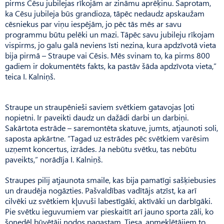
pirms Cēsu jubilejas rīkojām ar zināmu aprēķinu. Saprotam,
ka Cēsu jubileja būs grandioza, tāpēc nedaudz apskaužam
cēsniekus par viņu iespējām, jo pēc tās mēs ar savu
programmu būtu pelēki un mazi. Tāpēc savu jubileju rīkojam
vispirms, jo galu galā neviens īsti nezina, kura apdzīvotā vieta
bija pirmā – Straupe vai Cēsis. Mēs svinam to, ka pirms 800
gadiem ir dokumentēts fakts, ka pastāv šāda apdzīvota vieta,”
teica I. Kalniņš.
Straupe un straupēnieši saviem svētkiem gatavojas ļoti
nopietni. Ir paveikti daudz un dažādi darbi un darbiņi.
Sakārtota estrāde – saremontēta skatuve, jumts, atjaunoti soli,
saposta apkārtne. “Tagad uz estrādes pēc svētkiem varēsim
uzņemt koncertus, izrādes. Ja nebūtu svētku, tas nebūtu
paveikts,” norādīja I. Kalniņš.
Straupes pilij atjaunota smaile, kas bija pamatīgi sašķiebusies
un draudēja nogāzties. Pašvaldības vadītājs atzīst, ka arī
cilvēki uz svētkiem kļuvuši labestīgāki, aktīvāki un darbīgāki.
Pie svētku ieguvumiem var pieskaitīt arī jauno sporta zāli, ko
šonedēļ būvētāji nodos pagastam. Tiesa, apmeklētājiem to