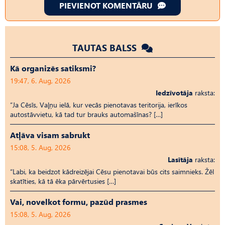
PIEVIENOT KOMENTĀRU
TAUTAS BALSS
Kā organizēs satiksmi?
19:47, 6. Aug, 2026
Iedzīvotāja
raksta:
“Ja Cēsīs, Vaļņu ielā, kur vecās pienotavas teritorija, ierīkos
autostāvvietu, kā tad tur brauks automašīnas? […]
Atļāva visam sabrukt
15:08, 5. Aug, 2026
Lasītāja
raksta:
“Labi, ka beidzot kādreizējai Cēsu pienotavai būs cits saimnieks. Žēl
skatīties, kā tā ēka pārvērtusies […]
Vai, novelkot formu, pazūd prasmes
15:08, 5. Aug, 2026