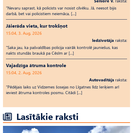
Seniore V.
raksta:
“Nevaru saprast, kā policists var nosist cilvēku. Jā, neesot bijis
darbā, bet vai policistiem neiemāca, […]
Jāierāda vieta, kur trokšņot
15:04, 3. Aug, 2026
Iedzīvotāja
raksta:
“Saka jau, ka pašvaldības policija vairāk kontrolē jauniešus, kas
nakts stundās braukā pa Cēsīm ar […]
Vajadzīga ātruma kontrole
15:04, 2. Aug, 2026
Autovadītājs
raksta:
“Pēdējais laiks uz Vid­ze­mes šosejas no Līgatnes līdz Ieriķiem arī
ieviest ātruma kontroles posmu. Citādi […]
Lasītākie raksti