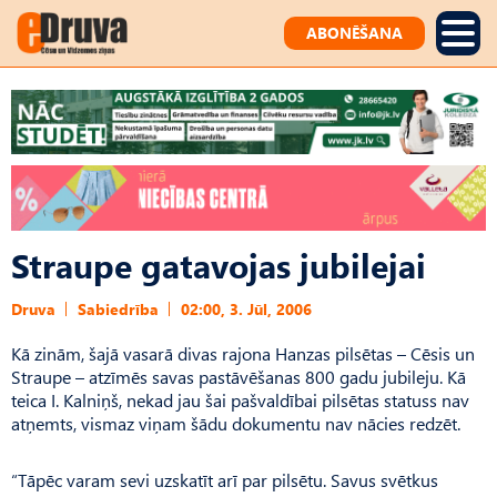
ABONĒŠANA
Straupe gatavojas jubilejai
Druva
Sabiedrība
02:00, 3. Jūl, 2006
Kā zinām, šajā vasarā divas rajona Hanzas pilsētas – Cēsis un
Straupe – atzīmēs savas pastāvēšanas 800 gadu jubileju. Kā
teica I. Kalniņš, nekad jau šai pašvaldībai pilsētas statuss nav
atņemts, vismaz viņam šādu dokumentu nav nācies redzēt.
“Tāpēc varam sevi uzskatīt arī par pilsētu. Savus svētkus