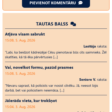
PIEVIENOT KOMENTĀRU
TAUTAS BALSS
Atļāva visam sabrukt
15:08, 5. Aug, 2026
Lasītāja
raksta:
“Labi, ka beidzot kādreizējai Cēsu pienotavai būs cits saimnieks. Žēl
skatīties, kā tā ēka pārvērtusies […]
Vai, novelkot formu, pazūd prasmes
15:08, 5. Aug, 2026
Seniore V.
raksta:
“Nevaru saprast, kā policists var nosist cilvēku. Jā, neesot bijis
darbā, bet vai policistiem neiemāca, […]
Jāierāda vieta, kur trokšņot
15:04, 3. Aug, 2026