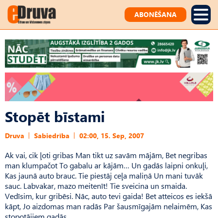
ABONĒŠANA
Stopēt bīstami
Druva
Sabiedrība
02:00, 15. Sep, 2007
Ak vai, cik ļoti gribas Man tikt uz savām mājām, Bet negribas
man klumpačot To gabalu ar kājām… Un gadās laipni onkuļi,
Kas jaunā auto brauc. Tie piestāj ceļa maliņā Un mani tuvāk
sauc. Labvakar, mazo meitenīt! Tie sveicina un smaida.
Vedīsim, kur gribēsi. Nāc, auto tevi gaida! Bet atteicos es iekšā
kāpt, Jo aizdomas man radās Par šausmīgajām nelaimēm, Kas
stopotājiem gadās.