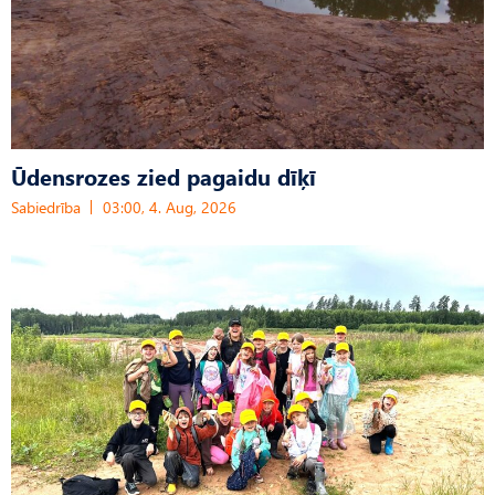
Ūdensrozes zied pagaidu dīķī
Sabiedrība
03:00, 4. Aug, 2026