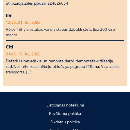
utiliāzācija,zāles pļaušana24826054
Īrē
12:25, 21. Jūl, 2026
Vēlos īrēt vienistabas vai divistabas dzīvokli cēsīs, līdz 200 eiro
mēnesī.
Citi
21:43, 13. Jūl, 2026
Dažādi saimnieciskie un remonta darbi, demontāža-utilizācija,
sadzīves tehnikas, mēbeļu utilizācija, pagrabu tīrīšana. Visa veida
transports. […]
Lietošanas noteikumi
Privātuma politika
Sīkdatņu politika