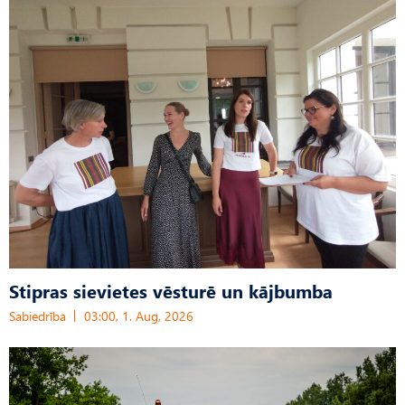
Stipras sievietes vēsturē un kājbumba
Sabiedrība
03:00, 1. Aug, 2026