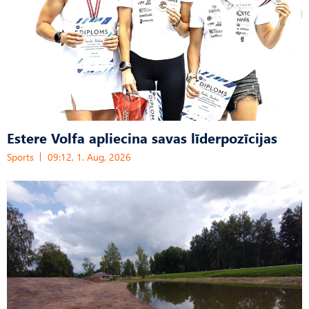
Estere Volfa apliecina savas līderpozīcijas
Sports
09:12, 1. Aug, 2026