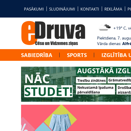
PASĀKUMI
SLUDINĀJUMI
KONTAKTI
REKLĀMA
P
+19° C, vē
Piektdiena, 7. augu
Vārda dienas:
Alfr
SABIEDRĪBA
SPORTS
IZGLĪTĪBA 