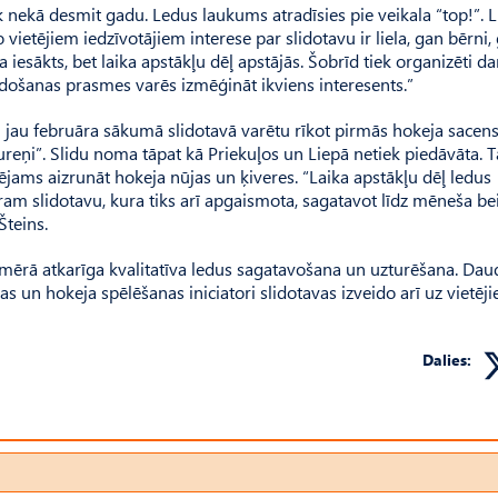
āk nekā desmit gadu. Ledus laukums atradīsies pie veikala “top!”. 
 vietējiem iedzīvotājiem interese par slidotavu ir liela, gan bērni,
 iesākts, bet laika apstākļu dēļ apstājās. Šobrīd tiek organizēti dar
lidošanas prasmes varēs izmēģināt ikviens interesents.”
ai jau februāra sākumā slidotavā varētu rīkot pirmās hokeja sacens
ureņi”. Slidu noma tāpat kā Priekuļos un Liepā netiek piedāvāta. T
pējams aizrunāt hokeja nūjas un ķiveres. “Laika apstākļu dēļ ledus
ceram slidotavu, kura tiks arī apgaismota, sagatavot līdz mēneša b
Šteins.
 mērā atkarīga kvalitatīva ledus sagatavošana un uzturēšana. Dau
as un hokeja spēlēšanas iniciatori slidotavas izveido arī uz vietēj
Dalies: