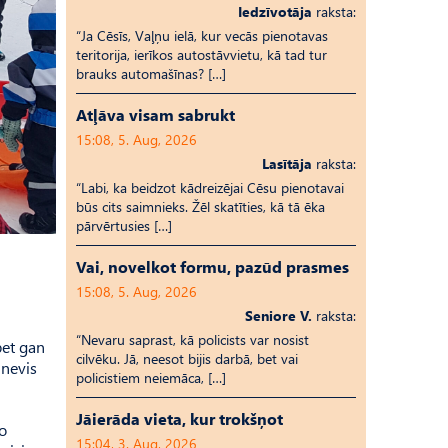
Iedzīvotāja
raksta:
“Ja Cēsīs, Vaļņu ielā, kur vecās pienotavas
teritorija, ierīkos autostāvvietu, kā tad tur
brauks automašīnas? […]
Atļāva visam sabrukt
15:08, 5. Aug, 2026
Lasītāja
raksta:
“Labi, ka beidzot kādreizējai Cēsu pienotavai
būs cits saimnieks. Žēl skatīties, kā tā ēka
pārvērtusies […]
Vai, novelkot formu, pazūd prasmes
15:08, 5. Aug, 2026
Seniore V.
raksta:
“Nevaru saprast, kā policists var nosist
bet gan
cilvēku. Jā, neesot bijis darbā, bet vai
 nevis
policistiem neiemāca, […]
Jāierāda vieta, kur trokšņot
no
15:04, 3. Aug, 2026