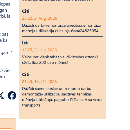
Liepas
 gan
Citi
bi, lai
23:22, 2. Aug, 2026
Dažādi darbi-remonta,celtniecība,demontāža,
mēbeļu utiliāzācija,zāles pļaušana24826054
ības.
ā kā
Īrē
12:25, 21. Jūl, 2026
eigām,”
Vēlos īrēt vienistabas vai divistabas dzīvokli
cēsīs, līdz 200 eiro mēnesī.
dzviet
Citi
iem
21:43, 13. Jūl, 2026
Dažādi saimnieciskie un remonta darbi,
demontāža-utilizācija, sadzīves tehnikas,
mēbeļu utilizācija, pagrabu tīrīšana. Visa veida
transports. […]