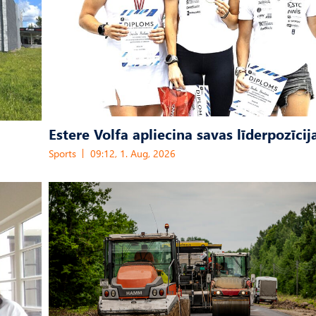
Estere Volfa apliecina savas līderpozīcij
Sports
09:12, 1. Aug, 2026