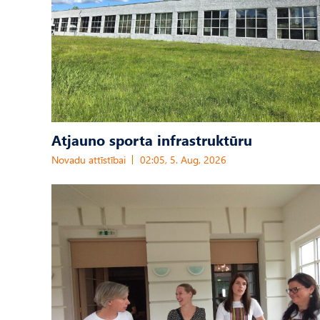
Atjauno sporta infrastruktūru
Novadu attīstībai
02:05, 5. Aug, 2026