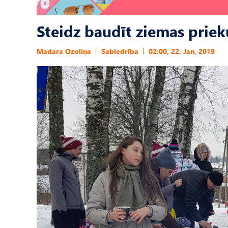
Steidz baudīt ziemas priek
Madara Ozoliņa
Sabiedrība
02:00, 22. Jan, 2019