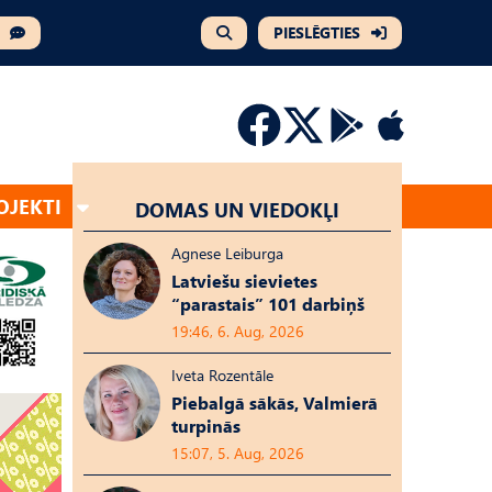
PIESLĒGTIES
OJEKTI
DOMAS UN VIEDOKĻI
Agnese Leiburga
Latviešu sievietes
“parastais” 101 darbiņš
19:46, 6. Aug, 2026
Iveta Rozentāle
Piebalgā sākās, Valmierā
turpinās
15:07, 5. Aug, 2026