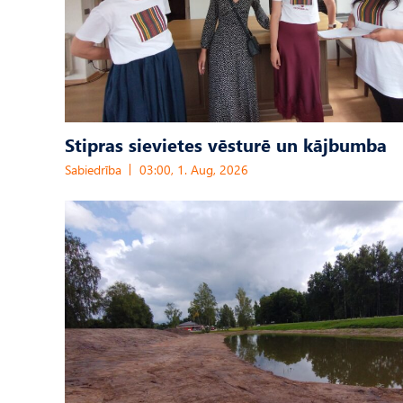
Stipras sievietes vēsturē un kājbumba
Sabiedrība
03:00, 1. Aug, 2026