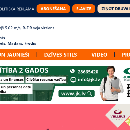
ABONĒŠANA
E-AVĪZE
ZIŅOT DRUVAI
OLITISKĀ REKLĀMA
jš 5.02 m/s, R-DR vēja virziens
sts
ēds, Madars, Fredis
UN JAUNIEŠI
DZĪVES STILS
VIDEO
PR