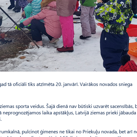
ad tā oficiāli tiks atzīmēta 20. janvārī. Vairākos novados sniega
 ziemas sporta veidus. Šajā dienā nav būtiski uzvarēt sacensībās, 
ā neprognozējamos laika apstākļus, Latvijā ziemas prieki jābauda
.
rumkal­nā, pulcinot ģimenes ne tikai no Priekuļu novada, bet arī 