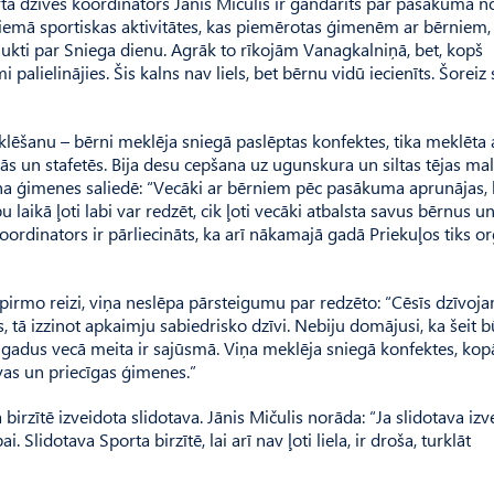
ta dzīves koordinators Jānis Mičulis ir gandarīts par pasākuma no
“Ziemā sportiskas aktivitātes, kas piemērotas ģimenēm ar bērniem,
aukti par Sniega dienu. Agrāk to rīkojām Vanagkalniņā, bet, kopš
alielinājies. Šis kalns nav liels, bet bērnu vidū iecienīts. Šoreiz
ēšanu – bērni meklēja sniegā paslēptas konfektes, tika meklēta ar
bās un stafetēs. Bija desu cepšana uz ugunskura un siltas tējas ma
īšana ģimenes saliedē: “Vecāki ar bērniem pēc pasākuma aprunājas,
u laikā ļoti labi var redzēt, cik ļoti vecāki atbalsta savus bērnus 
rdinators ir pārliecināts, ka arī nākamajā gadā Priekuļos tiks o
irmo reizi, viņa neslēpa pārsteigumu par redzēto: “Cēsīs dzīvoj
ā izzinot apkaimju sabiedrisko dzīvi. Nebiju domājusi, ka šeit bū
 gadus vecā meita ir sajūsmā. Viņa meklēja sniegā konfektes, kopā
īvas un priecīgas ģimenes.”
a birzītē izveidota slidotava. Jānis Mičulis norāda: “Ja slidotava iz
. Slidotava Sporta birzītē, lai arī nav ļoti liela, ir droša, turklāt