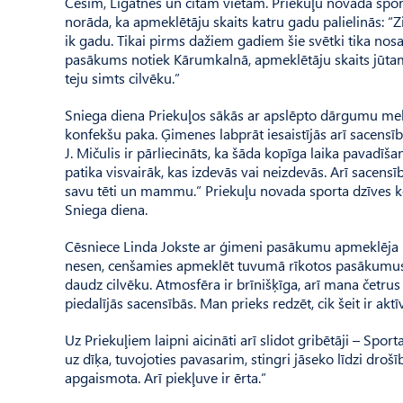
Cēsīm, Līgatnes un citām vietām. Priekuļu novada spor
norāda, ka apmeklētāju skaits katru gadu palielinās: 
ik gadu. Tikai pirms dažiem gadiem šie svētki tika nos
pasākums notiek Kārumkalnā, apmeklētāju skaits jūtami p
teju simts cilvēku.”
Sniega diena Priekuļos sākās ar apslēpto dārgumu mekl
konfekšu paka. Ģimenes labprāt iesaistījās arī sacensī
J. Mičulis ir pārliecināts, ka šāda kopīga laika pavad
patika visvairāk, kas izdevās vai neizdevās. Arī sacensīb
savu tēti un mammu.” Priekuļu novada sporta dzīves koo
Sniega diena.
Cēsniece Linda Jokste ar ģimeni pasākumu apmeklēja p
nesen, cenšamies apmeklēt tuvumā rīkotos pasākumus, t
daudz cilvēku. Atmosfēra ir brīnišķīga, arī mana četrus
piedalījās sacensībās. Man prieks redzēt, cik šeit ir akt
Uz Priekuļiem laipni aicināti arī slidot gribētāji – Sport
uz dīķa, tuvojoties pavasarim, stingri jāseko līdzi drošībai
apgaismota. Arī piekļuve ir ērta.”