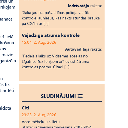
risi un
Iedzīvotāja
raksta:
 rīkojam
“Saka jau, ka pašvaldības policija vairāk
kontrolē jauniešus, kas nakts stundās braukā
 sanāca
pa Cēsīm ar […]
Vajadzīga ātruma kontrole
ī lielā
lkošana.
15:04, 2. Aug, 2026
 kas
Autovadītājs
raksta:
un mazie
“Pēdējais laiks uz Vid­ze­mes šosejas no
rganizēta
Līgatnes līdz Ieriķiem arī ieviest ātruma
kontroles posmu. Citādi […]
am
s tik
 ar tēti
SLUDINĀJUMI
Citi
veidota
23:25, 2. Aug, 2026
Veco mēbeļu u.c. lietu
utilizācija/izvešana/pārvešana 24826054