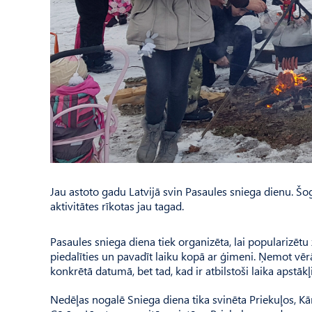
Jau astoto gadu Latvijā svin Pasaules sniega dienu. Šog
aktivitātes rīkotas jau tagad.
Pasaules sniega diena tiek organizēta, lai popularizētu
piedalīties un pavadīt laiku kopā ar ģimeni. Ņemot vēr
konkrētā datumā, bet tad, kad ir atbilstoši laika apstākļi
Nedēļas nogalē Sniega diena tika svinēta Priekuļos, Kā