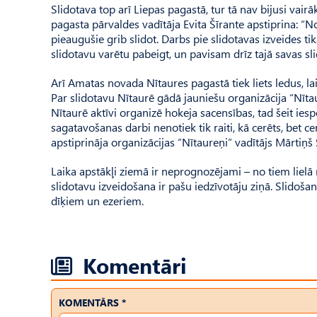
Slidotava top arī Liepas pagastā, tur tā nav bijusi vair
pagasta pārvaldes vadītāja Evita Šīrante apstiprina: “No
pieaugušie grib slidot. Darbs pie slidotavas izveides tika
slidotavu varētu pabeigt, un pavisam drīz tajā savas s
Arī Amatas novada Nītaures pagastā tiek liets ledus, l
Par slidotavu Nītaurē gādā jauniešu organizācija “Nīta
Nītaurē aktīvi organizē hokeja sacensības, tad šeit ies
sagatavošanas darbi nenotiek tik raiti, kā cerēts, bet 
apstiprināja organizācijas “Nītaureņi” vadītājs Mārtiņš 
Laika apstākļi ziemā ir neprognozējami – no tiem lielā
slidotavu izveidošana ir pašu iedzīvotāju ziņā. Slidošan
dīķiem un ezeriem.
Komentāri
KOMENTĀRS *