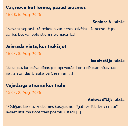
Vai, novelkot formu, pazūd prasmes
15:08, 5. Aug, 2026
Seniore V.
raksta:
“Nevaru saprast, kā policists var nosist cilvēku. Jā, neesot bijis
darbā, bet vai policistiem neiemāca, […]
Jāierāda vieta, kur trokšņot
15:04, 3. Aug, 2026
Iedzīvotāja
raksta:
“Saka jau, ka pašvaldības policija vairāk kontrolē jauniešus, kas
nakts stundās braukā pa Cēsīm ar […]
Vajadzīga ātruma kontrole
15:04, 2. Aug, 2026
Autovadītājs
raksta:
“Pēdējais laiks uz Vid­ze­mes šosejas no Līgatnes līdz Ieriķiem arī
ieviest ātruma kontroles posmu. Citādi […]