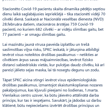
Stacionēto Covid-19 pacientu skaita dinamika pēdējo septiņu
dienu laikā saglabājusies iepriekšējā – tika stacionēti vidēji 70
cilvēki dienā. Saskaņā ar Nacionālā veselības dienesta (NVD)
28.februāra datiem, stacionāros ārstējas 759 Covid-19
pacienti, no kuriem 682 cilvēki – ar vidēju slimības gaitu, bet
77 pacienti – ar smagu slimības gaitu.
Lai mazinātu jaunā vīrusa paveida izplatību un trešā
saslimstības viļņa risku, SPKC ieskatā, ir jāturpina atbildīgi
ievērot visus noteiktos drošības pasākumus – netikties ar
cilvēkiem ārpus savas mājsaimniecības, ievērot fizisko
distanci sabiedriskās vietās, kur pulcējas daudz cilvēku, kā arī
pareizi jālieto sejas maska, lai tā nosegtu degunu un zodu.
Tāpat SPKC aicina stingri ievērot visus epidemioloģiskās
drošības pasākumus, izmantojot skaistumkopšanas nozares
pakalpojumus, kas kļuvuši pieejami no šodienas, 1.marta.
Vienlaikus centrs uzsver, ka būtu jāievēro attālinātā darba
princips, kur tas ir iespējams. Savukārt, ja jādodas uz darbu
klātienē, būtu nepieciešams izvērtēt drošības principus un