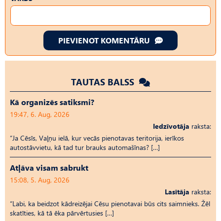
PIEVIENOT KOMENTĀRU
TAUTAS BALSS
Kā organizēs satiksmi?
19:47, 6. Aug, 2026
Iedzīvotāja
raksta:
“Ja Cēsīs, Vaļņu ielā, kur vecās pienotavas teritorija, ierīkos
autostāvvietu, kā tad tur brauks automašīnas? […]
Atļāva visam sabrukt
15:08, 5. Aug, 2026
Lasītāja
raksta:
“Labi, ka beidzot kādreizējai Cēsu pienotavai būs cits saimnieks. Žēl
skatīties, kā tā ēka pārvērtusies […]