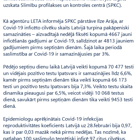
uzskata Slimību profilakses un kontroles centrā (SPKC).
Kā aģentūru LETA informēja SPKC pārstāve Ilze Arāja, ar
Covid-19 inficēto cilvēku skaits Latvijā turpina pakāpeniski
samazināties – aizvadītajā nedēļā fiksēti kopumā 4667 jauni
inficēšanās gadījumi ar Covid-19, salīdzinot ar 4813 jauniem
gadījumiem pirms septiņām dienām. Šajā laika periodā
saslimstība ar Covid-19 ir samazinājusies par 3%.
Pēdējo septiņu dienu laikā Latvijā veikti kopumā 70 477 testi
un vidējais pozitīvo testu īpatsvars ir samazinājies līdz 6,6%,
kamēr pirms septiņām dienām tika veikti kopumā 66 173
testi un pozitīvo testu īpatsvars bija 7,3%. Veikto testu skaita
dinamika pieaugusi par 6,5%, veicot vidēji 10 068 testus
dienā, savukārt pirms septiņām dienām tika veikti 9453 testi
dienā.
Epidemiologu aprēķinātais Covid-19 infekcijas
reproduktivitātes koeficients Latvijā uz 28.februāri bija 0,97,
kas ir par 0,03 mazāk nekā pirms nedēļas. Tas nozīmē, ka
patlaban 100 saslimušo teorētiski inficē 97 citus cilvēkus.