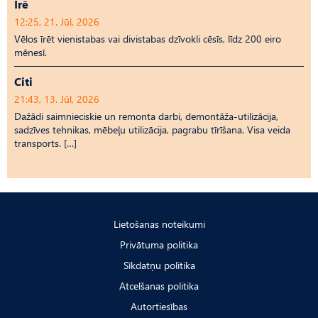
Īrē
12:25, 21. Jūl, 2026
Vēlos īrēt vienistabas vai divistabas dzīvokli cēsīs, līdz 200 eiro
mēnesī.
Citi
21:43, 13. Jūl, 2026
Dažādi saimnieciskie un remonta darbi, demontāža-utilizācija,
sadzīves tehnikas, mēbeļu utilizācija, pagrabu tīrīšana. Visa veida
transports. […]
Lietošanas noteikumi
Privātuma politika
Sīkdatņu politika
Atcelšanas politika
Autortiesības