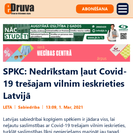
ABONĒŠANA
SPKC: Nedrīkstam ļaut Covid-
19 trešajam vilnim ieskrieties
Latvijā
LETA
Sabiedrība
13:09, 1. Mar, 2021
Latvijas sabiedrībai kopīgiem spēkiem ir jādara viss, lai
neļautu saslimstības ar Covid-19 trešajam vilnim ieskrieties,
turklāt saslimstības līkni nepieciešams mazināt jau tagad,