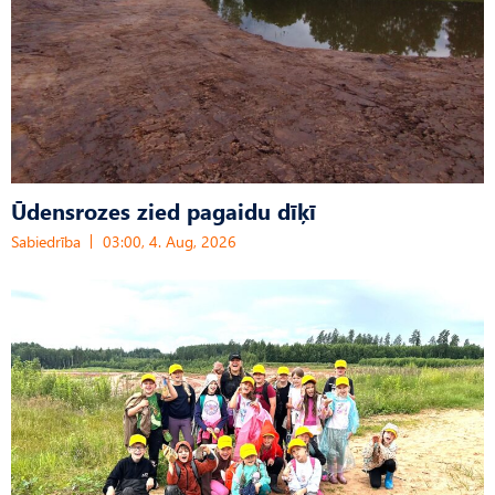
Ūdensrozes zied pagaidu dīķī
Sabiedrība
03:00, 4. Aug, 2026