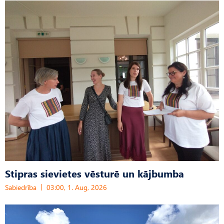
Stipras sievietes vēsturē un kājbumba
Sabiedrība
03:00, 1. Aug, 2026