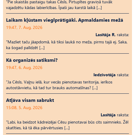
“Pie skaistās pastaigu takas Cēsīs, Pirtupītes graviņā tuvāk
vajadzētu kādas labierīcības. Īpaši jau karstā laikā […]
Laikam kļūstam vieglprātīgāki. Apmaldamies mežā
19:47, 7. Aug, 2026
Lasītāja R.
raksta:
“Mazliet taču jāapdomā, kā tiksi laukā no meža, pirms tajā ej. Saka,
ka šogad palīdzēt […]
Kā organizēs satiksmi?
19:47, 6. Aug, 2026
Iedzīvotāja
raksta:
“Ja Cēsīs, Vaļņu ielā, kur vecās pienotavas teritorija, ierīkos
autostāvvietu, kā tad tur brauks automašīnas? […]
Atļāva visam sabrukt
15:08, 5. Aug, 2026
Lasītāja
raksta:
“Labi, ka beidzot kādreizējai Cēsu pienotavai būs cits saimnieks. Žēl
skatīties, kā tā ēka pārvērtusies […]