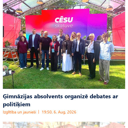
Ģimnāzijas absolvents organizē debates ar
politiķiem
Izglītība un jaunieši
19:50, 6. Aug, 2026