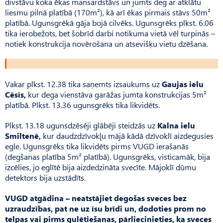
divstāvu koka ēkas mansardstāvs un jumts deg ar atklātu
liesmu pilnā platībā (170m²), kā arī ēkas pirmais stāvs 50m²
platībā. Ugunsgrēkā gāja bojā cilvēks. Ugunsgrēks plkst. 6.06
tika ierobežots, bet šobrīd darbi notikuma vietā vēl turpinās –
notiek konstrukcija novērošana un atsevišķu vietu dzēšana.
Vakar plkst. 12.38 tika saņemts izsaukums uz
Gaujas ielu
Cēsīs,
kur dega vienstāva garāžas jumta konstrukcijas 5m²
platībā. Plkst. 13.36 ugunsgrēks tika likvidēts.
Plkst. 13.18 ugunsdzēsēji glābēji steidzās uz
Kalna ielu
Smiltenē,
kur daudzdzīvokļu mājā kādā dzīvoklī aizdegusies
egle. Ugunsgrēks tika likvidēts pirms VUGD ierašanās
(degšanas platība 5m² platībā). Ugunsgrēks, visticamāk, bija
izcēlies, jo eglītē bija aizdedzināta svecīte. Mājoklī dūmu
detektors bija uzstādīts.
VUGD atgādina – neatstājiet degošas sveces bez
uzraudzības, pat ne uz īsu brīdi un, dodoties prom no
telpas vai pirms gulētiešanas, pārliecinieties, ka sveces