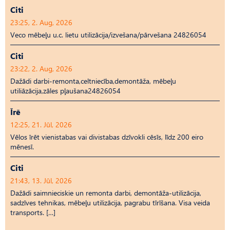
Citi
23:25, 2. Aug, 2026
Veco mēbeļu u.c. lietu utilizācija/izvešana/pārvešana 24826054
Citi
23:22, 2. Aug, 2026
Dažādi darbi-remonta,celtniecība,demontāža, mēbeļu
utiliāzācija,zāles pļaušana24826054
Īrē
12:25, 21. Jūl, 2026
Vēlos īrēt vienistabas vai divistabas dzīvokli cēsīs, līdz 200 eiro
mēnesī.
Citi
21:43, 13. Jūl, 2026
Dažādi saimnieciskie un remonta darbi, demontāža-utilizācija,
sadzīves tehnikas, mēbeļu utilizācija, pagrabu tīrīšana. Visa veida
transports. […]