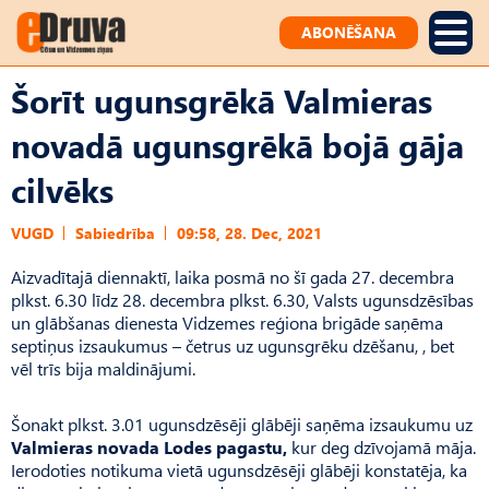
ABONĒŠANA
Šorīt ugunsgrēkā Valmieras
novadā ugunsgrēkā bojā gāja
cilvēks
VUGD
Sabiedrība
09:58, 28. Dec, 2021
Aizvadītajā diennaktī, laika posmā no šī gada 27. decembra
plkst. 6.30 līdz 28. decembra plkst. 6.30, Valsts ugunsdzēsības
un glābšanas dienesta Vidzemes reģiona brigāde saņēma
septiņus izsaukumus – četrus uz ugunsgrēku dzēšanu, , bet
vēl trīs bija maldinājumi.
Šonakt plkst. 3.01 ugunsdzēsēji glābēji saņēma izsaukumu uz
Valmieras novada Lodes pagastu,
kur deg dzīvojamā māja.
Ierodoties notikuma vietā ugunsdzēsēji glābēji konstatēja, ka