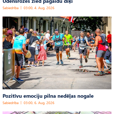
Ūdensrozes zied pagaidu dīķī
Sabiedrība
03:00, 4. Aug, 2026
Pozitīvu emociju pilna nedēļas nogale
Sabiedrība
03:00, 6. Aug, 2026