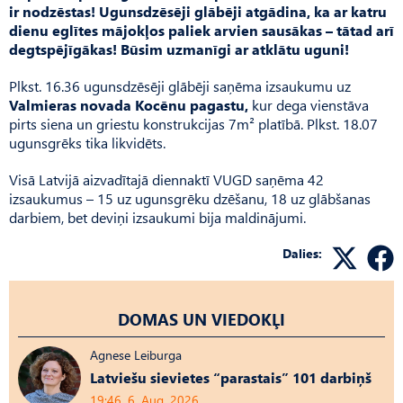
ir nodzēstas! Ugunsdzēsēji glābēji atgādina, ka ar katru
dienu eglītes mājokļos paliek arvien sausākas – tātad arī
degtspējīgākas! Būsim uzmanīgi ar atklātu uguni!
Plkst. 16.36 ugunsdzēsēji glābēji saņēma izsaukumu uz
Valmieras novada Kocēnu pagastu,
kur dega vienstāva
pirts siena un griestu konstrukcijas 7m² platībā. Plkst. 18.07
ugunsgrēks tika likvidēts.
Visā Latvijā aizvadītajā diennaktī VUGD saņēma 42
izsaukumus – 15 uz ugunsgrēku dzēšanu, 18 uz glābšanas
darbiem, bet deviņi izsaukumi bija maldinājumi.
Dalies:
DOMAS UN VIEDOKĻI
Agnese Leiburga
Latviešu sievietes “parastais” 101 darbiņš
19:46, 6. Aug, 2026