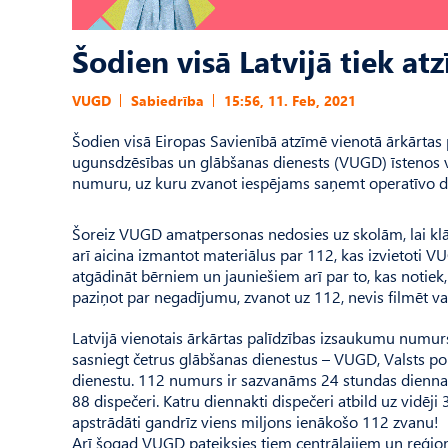
Šodien visā Latvijā tiek at
VUGD
Sabiedrība
15:56, 11. Feb, 2021
Šodien visā Eiropas Savienībā atzīmē vienotā ārkārtas
ugunsdzēsības un glābšanas dienests (VUGD) īstenos vai
numuru, uz kuru zvanot iespējams saņemt operatīvo di
Šoreiz VUGD amatpersonas nedosies uz skolām, lai klāti
arī aicina izmantot materiālus par 112, kas izvietoti V
atgādināt bērniem un jauniešiem arī par to, kas notiek, 
paziņot par negadījumu, zvanot uz 112, nevis filmēt va
Latvijā vienotais ārkārtas palīdzības izsaukumu numu
sasniegt četrus glābšanas dienestus – VUGD, Valsts pol
dienestu. 112 numurs ir sazvanāms 24 stundas diennak
88 dispečeri. Katru diennakti dispečeri atbild uz vi
apstrādāti gandrīz viens miljons ienākošo 112 zvanu!
Arī šogad VUGD pateiksies tiem centrālajiem un reģionā