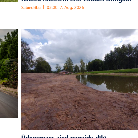
Sabiedrība
03:00, 7. Aug, 2026
Ūdensrozes zied pagaidu dīķī