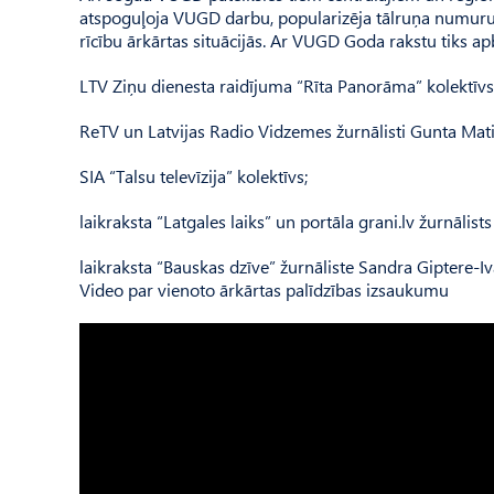
atspoguļoja VUGD darbu, popularizēja tālruņa numuru 1
rīcību ārkārtas situācijās. Ar VUGD Goda rakstu tiks apb
LTV Ziņu dienesta raidījuma “Rīta Panorāma” kolektīvs
ReTV un Latvijas Radio Vidzemes žurnālisti Gunta Mat
SIA “Talsu televīzija” kolektīvs;
laikraksta “Latgales laiks” un portāla grani.lv žurnālist
laikraksta “Bauskas dzīve” žurnāliste Sandra Giptere-I
Video par vienoto ārkārtas palīdzības izsaukumu