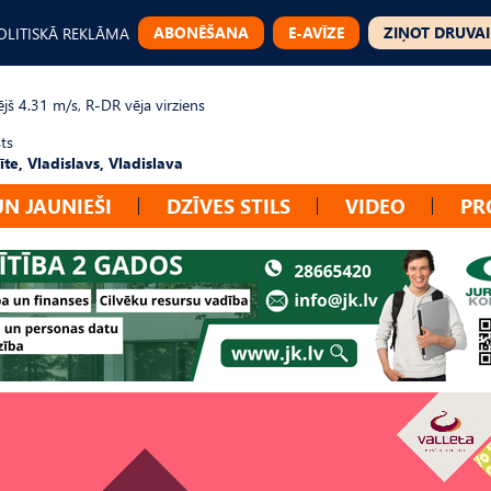
ABONĒŠANA
E-AVĪZE
ZIŅOT DRUVAI
OLITISKĀ REKLĀMA
jš 4.31 m/s, R-DR vēja virziens
ts
te, Vladislavs, Vladislava
UN JAUNIEŠI
DZĪVES STILS
VIDEO
PR