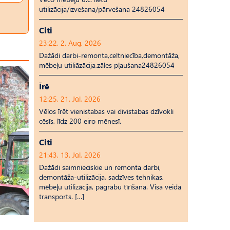
utilizācija/izvešana/pārvešana 24826054
Citi
23:22, 2. Aug, 2026
Dažādi darbi-remonta,celtniecība,demontāža,
mēbeļu utiliāzācija,zāles pļaušana24826054
Īrē
12:25, 21. Jūl, 2026
Vēlos īrēt vienistabas vai divistabas dzīvokli
cēsīs, līdz 200 eiro mēnesī.
Citi
21:43, 13. Jūl, 2026
Dažādi saimnieciskie un remonta darbi,
demontāža-utilizācija, sadzīves tehnikas,
mēbeļu utilizācija, pagrabu tīrīšana. Visa veida
transports. […]