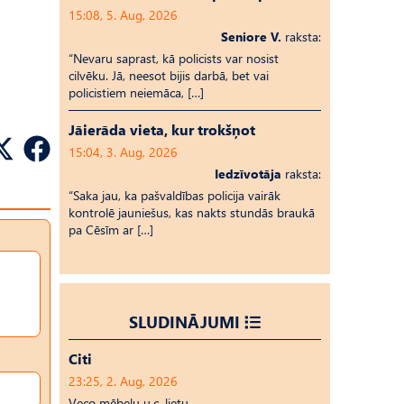
15:08, 5. Aug, 2026
Seniore V.
raksta:
“Nevaru saprast, kā policists var nosist
cilvēku. Jā, neesot bijis darbā, bet vai
policistiem neiemāca, […]
Jāierāda vieta, kur trokšņot
15:04, 3. Aug, 2026
Iedzīvotāja
raksta:
“Saka jau, ka pašvaldības policija vairāk
kontrolē jauniešus, kas nakts stundās braukā
pa Cēsīm ar […]
SLUDINĀJUMI
Citi
23:25, 2. Aug, 2026
Veco mēbeļu u.c. lietu