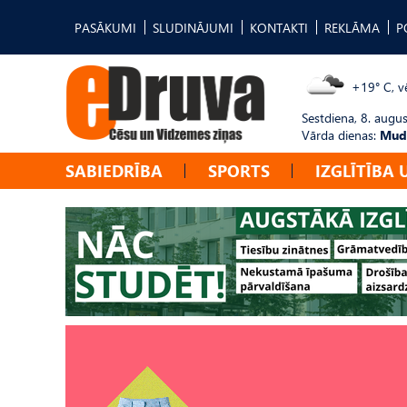
PASĀKUMI
SLUDINĀJUMI
KONTAKTI
REKLĀMA
P
+19° C, vē
Sestdiena, 8. augus
Vārda dienas:
Mudī
SABIEDRĪBA
SPORTS
IZGLĪTĪBA 