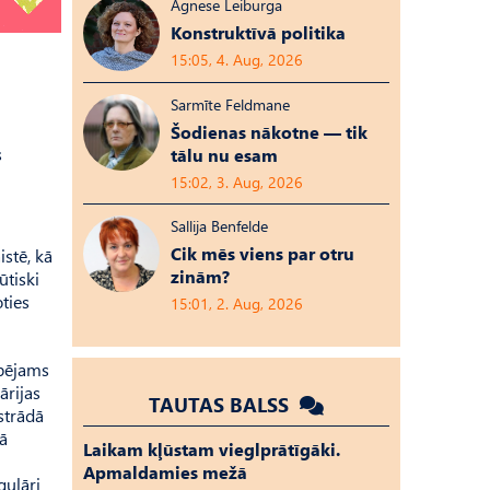
Agnese Leiburga
Konstruktīvā politika
15:05, 4. Aug, 2026
Sarmīte Feldmane
Šodienas nākotne — tik
s
tālu nu esam
15:02, 3. Aug, 2026
Sallija Benfelde
Cik mēs viens par otru
stē, kā
zinām?
ūtiski
oties
15:01, 2. Aug, 2026
spējams
ārijas
TAUTAS BALSS
strādā
ā
Laikam kļūstam vieglprātīgāki.
Apmaldamies mežā
gulāri