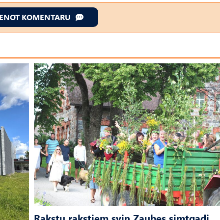
IENOT KOMENTĀRU
Rakstu rakstiem svin Zaubes simtgadi