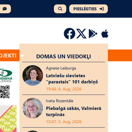
PIESLĒGTIES
OJEKTI
DOMAS UN VIEDOKĻI
Agnese Leiburga
Latviešu sievietes
“parastais” 101 darbiņš
19:46, 6. Aug, 2026
Iveta Rozentāle
Piebalgā sākās, Valmierā
turpinās
15:07, 5. Aug, 2026