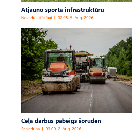
Atjauno sporta infrastruktūru
Novadu attīstībai
02:05, 5. Aug, 2026
Ceļa darbus pabeigs šoruden
Sabiedrība
03:00, 2. Aug, 2026