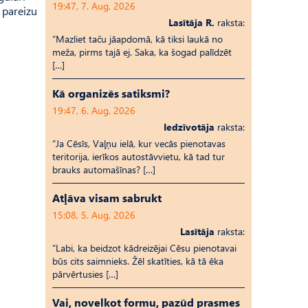
19:47, 7. Aug, 2026
 pareizu
Lasītāja R.
raksta:
“Mazliet taču jāapdomā, kā tiksi laukā no
meža, pirms tajā ej. Saka, ka šogad palīdzēt
[…]
Kā organizēs satiksmi?
19:47, 6. Aug, 2026
Iedzīvotāja
raksta:
“Ja Cēsīs, Vaļņu ielā, kur vecās pienotavas
teritorija, ierīkos autostāvvietu, kā tad tur
brauks automašīnas? […]
Atļāva visam sabrukt
15:08, 5. Aug, 2026
Lasītāja
raksta:
“Labi, ka beidzot kādreizējai Cēsu pienotavai
būs cits saimnieks. Žēl skatīties, kā tā ēka
pārvērtusies […]
Vai, novelkot formu, pazūd prasmes