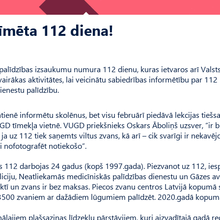
zīmēta 112 diena!
 palīdzības izsaukumu numura 112 dienu, kuras ietvaros arī Valst
rākas aktivitātes, lai veicinātu sabiedrības informētību par 112
enestu palīdzību.
enē informētu skolēnus, bet visu februārī piedāvā lekcijas tiešsai
UGD tīmekļa vietnē. VUGD priekšnieks Oskars Āboliņš uzsver, “ir b
ja uz 112 tiek saņemts viltus zvans, kā arī – cik svarīgi ir nekavēj
i nofotografēt notiekošo”.
rs 112 darbojas 24 gadus (kopš 1997.gada). Piezvanot uz 112, ie
iciju, Neatliekamās medicīniskās palīdzības dienestu un Gāzes av
tī un zvans ir bez maksas. Piecos zvanu centros Latvijā kopumā 
dēji 3500 zvaniem ar dažādiem lūgumiem palīdzēt. 2020.gadā kopum
lajiem plašsaziņas līdzekļu pārstāvjiem, kuri aizvadītajā gadā re