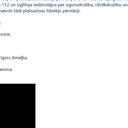
12 un izglītoja iedzīvotājus par ugunsdrošību, cilvēkdrošību un
alvoti šādi plašsaziņas līdzekļu pārstāvji:
;
isone;
s Igors Ameļka;
vanova.