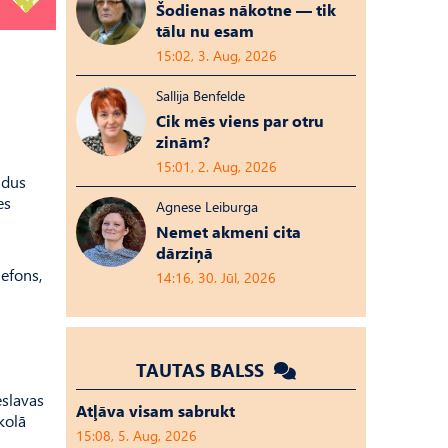
Šodienas nākotne — tik
tālu nu esam
15:02, 3. Aug, 2026
Sallija Benfelde
Cik mēs viens par otru
zinām?
15:01, 2. Aug, 2026
adus
es
Agnese Leiburga
Nemet akmeni cita
dārziņā
lefons,
14:16, 30. Jūl, 2026
TAUTAS BALSS
eslavas
Atļāva visam sabrukt
kolā
15:08, 5. Aug, 2026