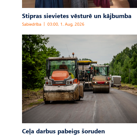
Stipras sievietes vēsturē un kājbumba
Sabiedrība
03:00, 1. Aug, 2026
Ceļa darbus pabeigs šoruden