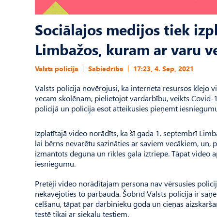
Sociālajos medijos tiek izp
Limbažos, kuram ar varu ve
Valsts policija
Sabiedrība
17:23, 4. Sep, 2021
Valsts policija novērojusi, ka interneta resursos klejo 
vecam skolēnam, pielietojot vardarbību, veikts Covid-1
policijā un policija esot atteikusies pieņemt iesniegum
Izplatītajā video norādīts, ka šī gada 1. septembrī Li
lai bērns nevarētu sazināties ar saviem vecākiem, un, p
izmantots deguna un rīkles gala iztriepe. Tāpat video a
iesniegumu.
Pretēji video norādītajam persona nav vērsusies policij
nekavējoties to pārbauda. Šobrīd Valsts policija ir s
celšanu, tāpat par darbinieku goda un cieņas aizskaršan
testē tikai ar siekalu testiem.