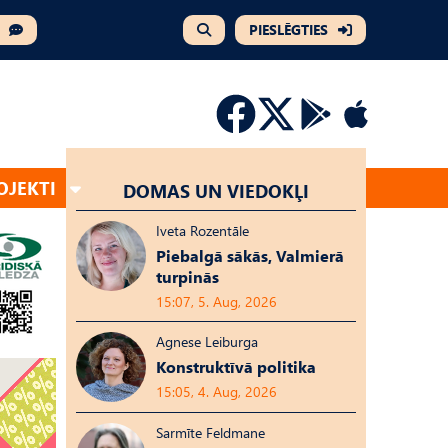
PIESLĒGTIES
OJEKTI
DOMAS UN VIEDOKĻI
Iveta Rozentāle
Piebalgā sākās, Valmierā
turpinās
15:07, 5. Aug, 2026
Agnese Leiburga
Konstruktīvā politika
15:05, 4. Aug, 2026
Sarmīte Feldmane