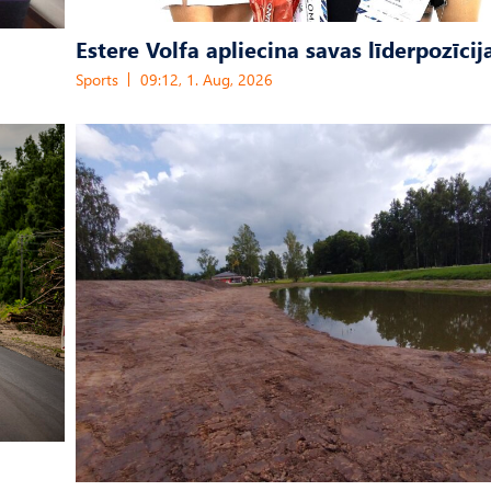
Estere Volfa apliecina savas līderpozīcij
Sports
09:12, 1. Aug, 2026