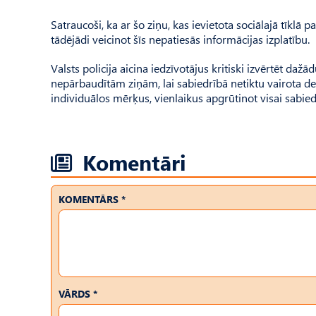
Satraucoši, ka ar šo ziņu, kas ievietota sociālajā tīklā p
tādējādi veicinot šīs nepatiesās informācijas izplatību.
Valsts policija aicina iedzīvotājus kritiski izvērtēt daž
nepārbaudītām ziņām, lai sabiedrībā netiktu vairota dez
individuālos mērķus, vienlaikus apgrūtinot visai sabied
Komentāri
KOMENTĀRS *
VĀRDS *