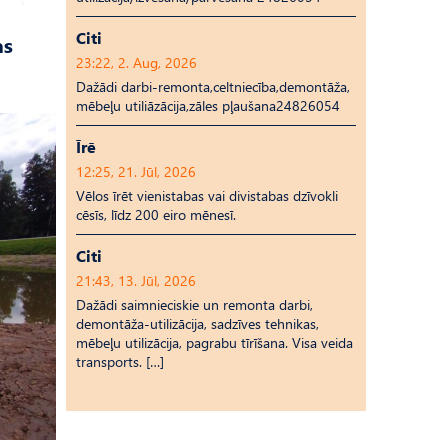
Citi
as
23:22, 2. Aug, 2026
Dažādi darbi-remonta,celtniecība,demontāža,
mēbeļu utiliāzācija,zāles pļaušana24826054
Īrē
12:25, 21. Jūl, 2026
Vēlos īrēt vienistabas vai divistabas dzīvokli
cēsīs, līdz 200 eiro mēnesī.
Citi
21:43, 13. Jūl, 2026
Dažādi saimnieciskie un remonta darbi,
demontāža-utilizācija, sadzīves tehnikas,
mēbeļu utilizācija, pagrabu tīrīšana. Visa veida
transports. […]