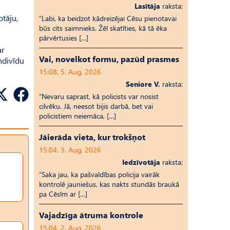
Lasītāja
raksta:
otāju,
“Labi, ka beidzot kādreizējai Cēsu pienotavai
būs cits saimnieks. Žēl skatīties, kā tā ēka
pārvērtusies […]
ar
Vai, novelkot formu, pazūd prasmes
ndivīdu
15:08, 5. Aug, 2026
Seniore V.
raksta:
“Nevaru saprast, kā policists var nosist
cilvēku. Jā, neesot bijis darbā, bet vai
policistiem neiemāca, […]
Jāierāda vieta, kur trokšņot
15:04, 3. Aug, 2026
Iedzīvotāja
raksta:
“Saka jau, ka pašvaldības policija vairāk
kontrolē jauniešus, kas nakts stundās braukā
pa Cēsīm ar […]
Vajadzīga ātruma kontrole
15:04, 2. Aug, 2026