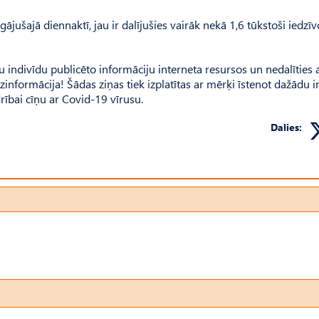
agājušajā diennaktī, jau ir dalījušies vairāk nekā 1,6 tūkstoši iedzīv
ādu indivīdu publicēto informāciju interneta resursos un nedalīties 
informācija! Šādas ziņas tiek izplatītas ar mērķi īstenot dažādu i
rībai cīņu ar Covid-19 vīrusu.
Dalies: