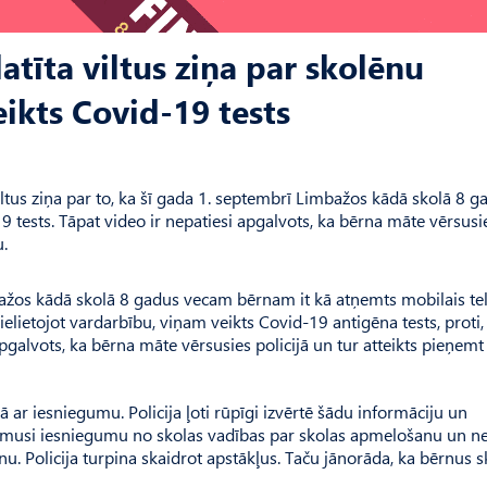
latīta viltus ziņa par skolēnu
ikts Covid-19 tests
viltus ziņa par to, ka šī gada 1. septembrī Limbažos kādā skolā 8 g
9 tests. Tāpat video ir nepatiesi apgalvots, ka bērna māte vērsusi
u.
mbažos kādā skolā 8 gadus vecam bērnam it kā atņemts mobilais te
ielietojot vardarbību, viņam veikts Covid-19 antigēna tests, proti,
pgalvots, ka bērna māte vērsusies policijā un tur atteikts pieņemt
ā ar iesniegumu. Policija ļoti rūpīgi izvērtē šādu informāciju un
aņēmusi iesniegumu no skolas vadības par skolas apmelošanu un n
u. Policija turpina skaidrot apstākļus. Taču jānorāda, ka bērnus s