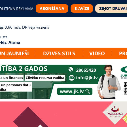
ABONĒŠANA
E-AVĪZE
ZIŅOT DRUVAI
OLITISKĀ REKLĀMA
jš 3.66 m/s, DR vēja virziens
gusts
lds, Aisma
UN JAUNIEŠI
DZĪVES STILS
VIDEO
PR