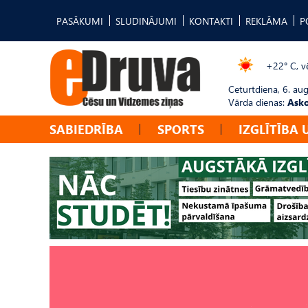
PASĀKUMI
SLUDINĀJUMI
KONTAKTI
REKLĀMA
P
+22° C, vē
Ceturtdiena, 6. au
Vārda dienas:
Asko
SABIEDRĪBA
SPORTS
IZGLĪTĪBA 