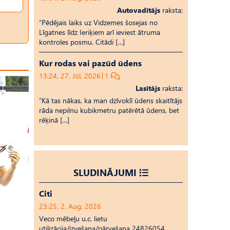
Autovadītājs
raksta:
“Pēdējais laiks uz Vid­ze­mes šosejas no
Līgatnes līdz Ieriķiem arī ieviest ātruma
kontroles posmu. Citādi […]
Kur rodas vai pazūd ūdens
13:24, 27. Jūl, 2026
1
Lasītājs
raksta:
“Kā tas nākas, ka man dzīvoklī ūdens skaitītājs
rāda nepilnu kubikmetru patērētā ūdens, bet
rēķinā […]
SLUDINĀJUMI
Citi
23:25, 2. Aug, 2026
Veco mēbeļu u.c. lietu
utilizācija/izvešana/pārvešana 24826054