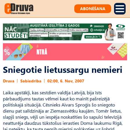
ABONĒŠANA
Sniegotie lietussargu nemieri
Druva
Sabiedrība
02:00, 6. Nov, 2007
Laika apstākļi, kas sestdien valdīja Latvijā, bija īsts
pārbaudījums tautas vēlmei kaut ko mainīt pašreizējā
politiskajā situācijā. Cēsnieks Aivars Sproģis šo sniegoto
dienu pat salīdzināja ar Ziemassvētku kaujām. Tomēr lietus,
slapjš sniegs, vējš un iespēja noskatīties šo sapulci televīzijā
neatturēja daudzus tūkstošus ierasties Doma laukumu Rīgā,
lai pateiktu, ka tauta negrib mierīgi nolūkoties uz šobrīd