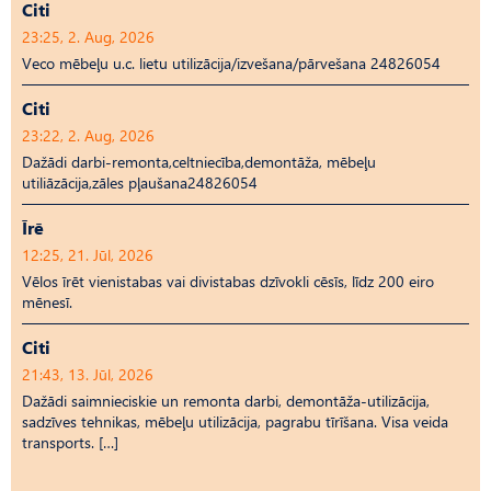
Citi
23:25, 2. Aug, 2026
Veco mēbeļu u.c. lietu utilizācija/izvešana/pārvešana 24826054
Citi
23:22, 2. Aug, 2026
Dažādi darbi-remonta,celtniecība,demontāža, mēbeļu
utiliāzācija,zāles pļaušana24826054
Īrē
12:25, 21. Jūl, 2026
Vēlos īrēt vienistabas vai divistabas dzīvokli cēsīs, līdz 200 eiro
mēnesī.
Citi
21:43, 13. Jūl, 2026
Dažādi saimnieciskie un remonta darbi, demontāža-utilizācija,
sadzīves tehnikas, mēbeļu utilizācija, pagrabu tīrīšana. Visa veida
transports. […]