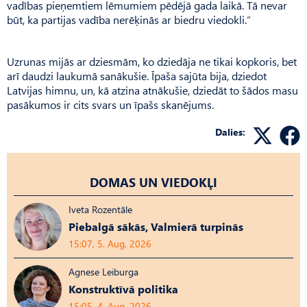
vadības pieņemtiem lēmumiem pēdējā gada laikā. Tā nevar
būt, ka partijas vadība nerēķinās ar biedru viedokli.”
Uzrunas mijās ar dziesmām, ko dziedāja ne tikai kopkoris, bet
arī daudzi laukumā sanākušie. Īpaša sajūta bija, dziedot
Latvijas himnu, un, kā atzina atnākušie, dziedāt to šādos masu
pasākumos ir cits svars un īpašs skanējums.
Dalies:
DOMAS UN VIEDOKĻI
Iveta Rozentāle
Piebalgā sākās, Valmierā turpinās
15:07, 5. Aug, 2026
Agnese Leiburga
Konstruktīvā politika
15:05, 4. Aug, 2026