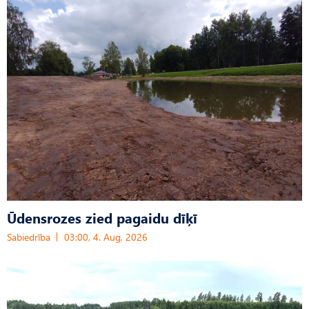
Ūdensrozes zied pagaidu dīķī
Sabiedrība
03:00, 4. Aug, 2026