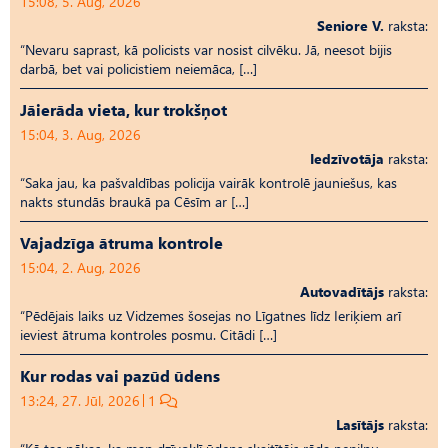
15:08, 5. Aug, 2026
Seniore V.
raksta:
“Nevaru saprast, kā policists var nosist cilvēku. Jā, neesot bijis
darbā, bet vai policistiem neiemāca, […]
Jāierāda vieta, kur trokšņot
15:04, 3. Aug, 2026
Iedzīvotāja
raksta:
“Saka jau, ka pašvaldības policija vairāk kontrolē jauniešus, kas
nakts stundās braukā pa Cēsīm ar […]
Vajadzīga ātruma kontrole
15:04, 2. Aug, 2026
Autovadītājs
raksta:
“Pēdējais laiks uz Vid­ze­mes šosejas no Līgatnes līdz Ieriķiem arī
ieviest ātruma kontroles posmu. Citādi […]
Kur rodas vai pazūd ūdens
13:24, 27. Jūl, 2026
1
Lasītājs
raksta: