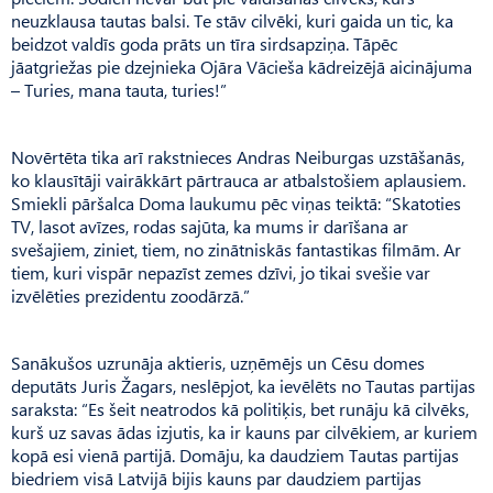
neuzklausa tautas balsi. Te stāv cilvēki, kuri gaida un tic, ka
beidzot valdīs goda prāts un tīra sirdsapziņa. Tāpēc
jāatgriežas pie dzejnieka Ojāra Vācieša kādreizējā aicinājuma
– Turies, mana tauta, turies!”
Novērtēta tika arī rakstnieces Andras Neiburgas uzstāšanās,
ko klausītāji vairākkārt pārtrauca ar atbalstošiem aplausiem.
Smiekli pāršalca Doma laukumu pēc viņas teiktā: “Skatoties
TV, lasot avīzes, rodas sajūta, ka mums ir darīšana ar
svešajiem, ziniet, tiem, no zinātniskās fantastikas filmām. Ar
tiem, kuri vispār nepazīst zemes dzīvi, jo tikai svešie var
izvēlēties prezidentu zoodārzā.”
Sanākušos uzrunāja aktieris, uzņēmējs un Cēsu domes
deputāts Juris Žagars, neslēpjot, ka ievēlēts no Tautas partijas
saraksta: “Es šeit neatrodos kā politiķis, bet runāju kā cilvēks,
kurš uz savas ādas izjutis, ka ir kauns par cilvēkiem, ar kuriem
kopā esi vienā partijā. Domāju, ka daudziem Tautas partijas
biedriem visā Latvijā bijis kauns par daudziem partijas