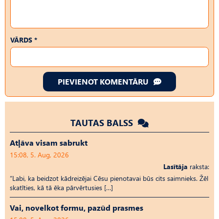
VĀRDS *
PIEVIENOT KOMENTĀRU
TAUTAS BALSS
Atļāva visam sabrukt
15:08, 5. Aug, 2026
Lasītāja
raksta:
“Labi, ka beidzot kādreizējai Cēsu pienotavai būs cits saimnieks. Žēl
skatīties, kā tā ēka pārvērtusies […]
Vai, novelkot formu, pazūd prasmes