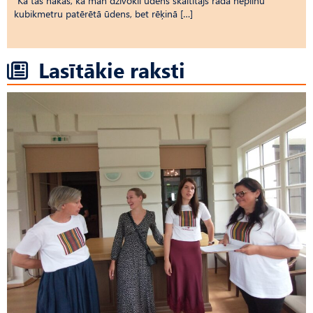
“Kā tas nākas, ka man dzīvoklī ūdens skaitītājs rāda nepilnu
kubikmetru patērētā ūdens, bet rēķinā […]
Lasītākie raksti