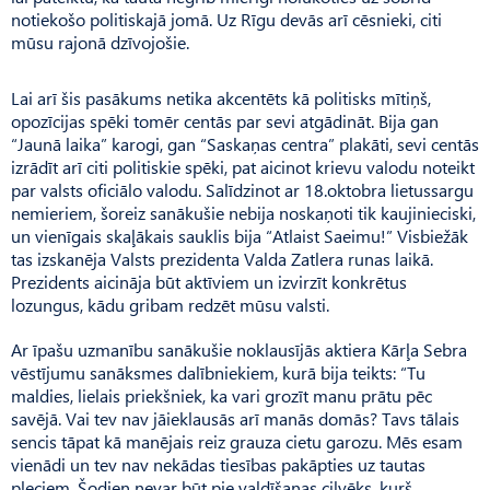
notiekošo politiskajā jomā. Uz Rīgu devās arī cēsnieki, citi
mūsu rajonā dzīvojošie.
Lai arī šis pasākums netika akcentēts kā politisks mītiņš,
opozīcijas spēki tomēr centās par sevi atgādināt. Bija gan
“Jaunā laika” karogi, gan “Saskaņas centra” plakāti, sevi centās
izrādīt arī citi politiskie spēki, pat aicinot krievu valodu noteikt
par valsts oficiālo valodu. Salīdzinot ar 18.oktobra lietussargu
nemieriem, šoreiz sanākušie nebija noskaņoti tik kaujinieciski,
un vienīgais skaļākais sauklis bija “Atlaist Saeimu!” Visbiežāk
tas izskanēja Valsts prezidenta Valda Zatlera runas laikā.
Prezidents aicināja būt aktīviem un izvirzīt konkrētus
lozungus, kādu gribam redzēt mūsu valsti.
Ar īpašu uzmanību sanākušie noklausījās aktiera Kārļa Sebra
vēstījumu sanāksmes dalībniekiem, kurā bija teikts: “Tu
maldies, lielais priekšniek, ka vari grozīt manu prātu pēc
savējā. Vai tev nav jāieklausās arī manās domās? Tavs tālais
sencis tāpat kā manējais reiz grauza cietu garozu. Mēs esam
vienādi un tev nav nekādas tiesības pakāpties uz tautas
pleciem. Šodien nevar būt pie valdīšanas cilvēks, kurš