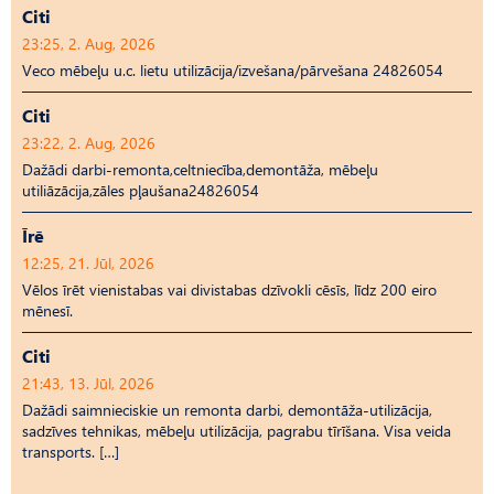
Citi
23:25, 2. Aug, 2026
Veco mēbeļu u.c. lietu utilizācija/izvešana/pārvešana 24826054
Citi
23:22, 2. Aug, 2026
Dažādi darbi-remonta,celtniecība,demontāža, mēbeļu
utiliāzācija,zāles pļaušana24826054
Īrē
12:25, 21. Jūl, 2026
Vēlos īrēt vienistabas vai divistabas dzīvokli cēsīs, līdz 200 eiro
mēnesī.
Citi
21:43, 13. Jūl, 2026
Dažādi saimnieciskie un remonta darbi, demontāža-utilizācija,
sadzīves tehnikas, mēbeļu utilizācija, pagrabu tīrīšana. Visa veida
transports. […]