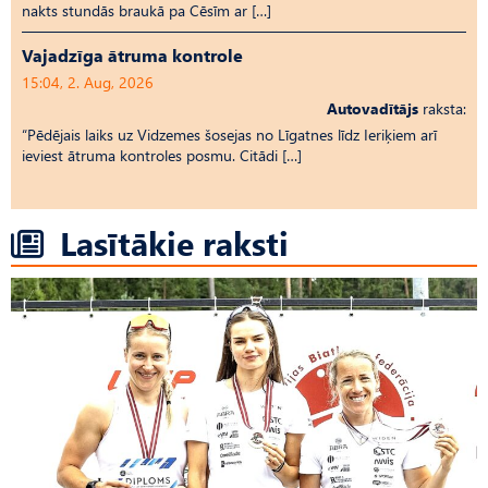
nakts stundās braukā pa Cēsīm ar […]
Vajadzīga ātruma kontrole
15:04, 2. Aug, 2026
Autovadītājs
raksta:
“Pēdējais laiks uz Vid­ze­mes šosejas no Līgatnes līdz Ieriķiem arī
ieviest ātruma kontroles posmu. Citādi […]
Lasītākie raksti