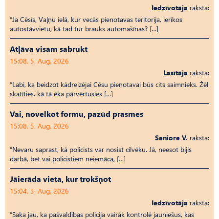
Iedzīvotāja
raksta:
“Ja Cēsīs, Vaļņu ielā, kur vecās pienotavas teritorija, ierīkos
autostāvvietu, kā tad tur brauks automašīnas? […]
Atļāva visam sabrukt
15:08, 5. Aug, 2026
Lasītāja
raksta:
“Labi, ka beidzot kādreizējai Cēsu pienotavai būs cits saimnieks. Žēl
skatīties, kā tā ēka pārvērtusies […]
Vai, novelkot formu, pazūd prasmes
15:08, 5. Aug, 2026
Seniore V.
raksta:
“Nevaru saprast, kā policists var nosist cilvēku. Jā, neesot bijis
darbā, bet vai policistiem neiemāca, […]
Jāierāda vieta, kur trokšņot
15:04, 3. Aug, 2026
Iedzīvotāja
raksta:
“Saka jau, ka pašvaldības policija vairāk kontrolē jauniešus, kas