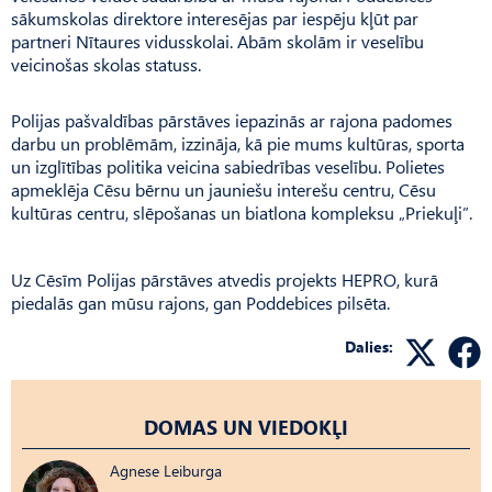
sākumskolas direktore interesējas par iespēju kļūt par
partneri Nītaures vidusskolai. Abām skolām ir veselību
veicinošas skolas statuss.
Polijas pašvaldības pārstāves iepazinās ar rajona padomes
darbu un problēmām, izzināja, kā pie mums kultūras, sporta
un izglītības politika veicina sabiedrības veselību. Polietes
apmeklēja Cēsu bērnu un jauniešu interešu centru, Cēsu
kultūras centru, slēpošanas un biatlona kompleksu „Priekuļi”.
Uz Cēsīm Polijas pārstāves atvedis projekts HEPRO, kurā
piedalās gan mūsu rajons, gan Poddebices pilsēta.
Dalies:
DOMAS UN VIEDOKĻI
Agnese Leiburga