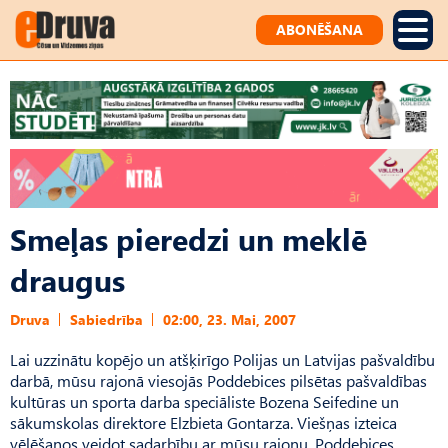
ABONĒŠANA
Smeļas pieredzi un meklē
draugus
Druva
Sabiedrība
02:00, 23. Mai, 2007
Lai uzzinātu kopējo un atšķirīgo Polijas un Latvijas pašvaldību
darbā, mūsu rajonā viesojās Poddebices pilsētas pašvaldības
kultūras un sporta darba speciāliste Bozena Seifedine un
sākumskolas direktore Elzbieta Gontarza. Viešņas izteica
vēlēšanos veidot sadarbību ar mūsu rajonu. Poddebices