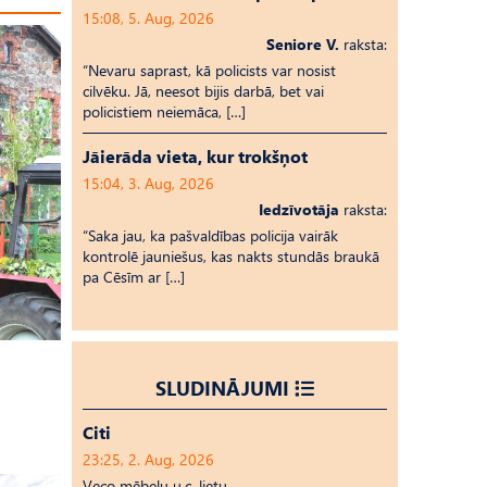
15:08, 5. Aug, 2026
Seniore V.
raksta:
“Nevaru saprast, kā policists var nosist
cilvēku. Jā, neesot bijis darbā, bet vai
policistiem neiemāca, […]
Jāierāda vieta, kur trokšņot
15:04, 3. Aug, 2026
Iedzīvotāja
raksta:
“Saka jau, ka pašvaldības policija vairāk
kontrolē jauniešus, kas nakts stundās braukā
pa Cēsīm ar […]
SLUDINĀJUMI
Citi
23:25, 2. Aug, 2026
Veco mēbeļu u.c. lietu