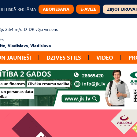
ABONĒŠANA
E-AVĪZE
ZIŅOT DRUVAI
OLITISKĀ REKLĀMA
jš 2.64 m/s, D-DR vēja virziens
ts
te, Vladislavs, Vladislava
UN JAUNIEŠI
DZĪVES STILS
VIDEO
PR