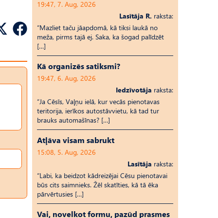
19:47, 7. Aug, 2026
Lasītāja R.
raksta:
“Mazliet taču jāapdomā, kā tiksi laukā no
meža, pirms tajā ej. Saka, ka šogad palīdzēt
[…]
Kā organizēs satiksmi?
19:47, 6. Aug, 2026
Iedzīvotāja
raksta:
“Ja Cēsīs, Vaļņu ielā, kur vecās pienotavas
teritorija, ierīkos autostāvvietu, kā tad tur
brauks automašīnas? […]
Atļāva visam sabrukt
15:08, 5. Aug, 2026
Lasītāja
raksta:
“Labi, ka beidzot kādreizējai Cēsu pienotavai
būs cits saimnieks. Žēl skatīties, kā tā ēka
pārvērtusies […]
Vai, novelkot formu, pazūd prasmes