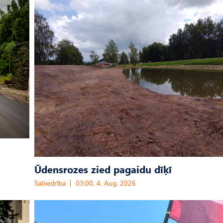
Ūdensrozes zied pagaidu dīķī
Sabiedrība
03:00, 4. Aug, 2026