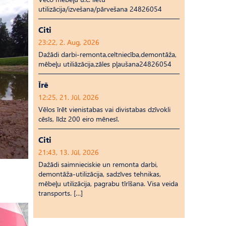
utilizācija/izvešana/pārvešana 24826054
Citi
23:22, 2. Aug, 2026
Dažādi darbi-remonta,celtniecība,demontāža,
mēbeļu utiliāzācija,zāles pļaušana24826054
Īrē
12:25, 21. Jūl, 2026
Vēlos īrēt vienistabas vai divistabas dzīvokli
cēsīs, līdz 200 eiro mēnesī.
Citi
21:43, 13. Jūl, 2026
Dažādi saimnieciskie un remonta darbi,
demontāža-utilizācija, sadzīves tehnikas,
mēbeļu utilizācija, pagrabu tīrīšana. Visa veida
transports. […]