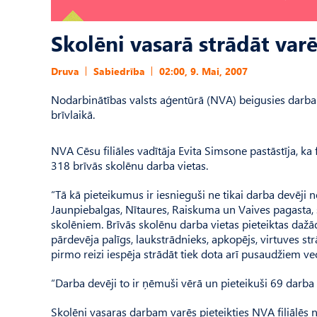
Skolēni vasarā strādāt var
Druva
Sabiedrība
02:00, 9. Mai, 2007
Nodarbinātības valsts aģentūrā (NVA) beigusies darb
brīvlaikā.
NVA Cēsu filiāles vadītāja Evita Simsone pastāstīja, ka 
318 brīvās skolēnu darba vietas.
“Tā kā pieteikumus ir iesnieguši ne tikai darba devēji 
Jaunpiebalgas, Nītaures, Raiskuma un Vaives pagasta, 
skolēniem. Brīvās skolēnu darba vietas pieteiktas dažād
pārdevēja palīgs, laukstrādnieks, apkopējs, virtuves st
pirmo reizi iespēja strādāt tiek dota arī pusaudžiem v
“Darba devēji to ir ņēmuši vērā un pieteikuši 69 darba v
Skolēni vasaras darbam varēs pieteikties NVA filiālēs no