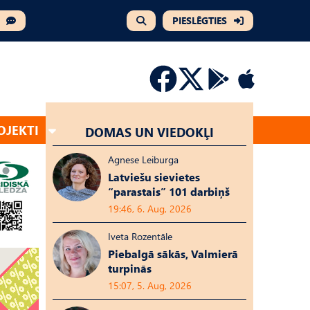
PIESLĒGTIES
OJEKTI
DOMAS UN VIEDOKĻI
Agnese Leiburga
Latviešu sievietes
“parastais” 101 darbiņš
19:46, 6. Aug, 2026
Iveta Rozentāle
Piebalgā sākās, Valmierā
turpinās
15:07, 5. Aug, 2026