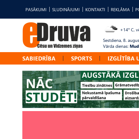
PASĀKUMI
SLUDINĀJUMI
KONTAKTI
REKLĀMA
P
+14° C, vē
Sestdiena, 8. augus
Vārda dienas:
Mudī
SABIEDRĪBA
SPORTS
IZGLĪTĪBA 