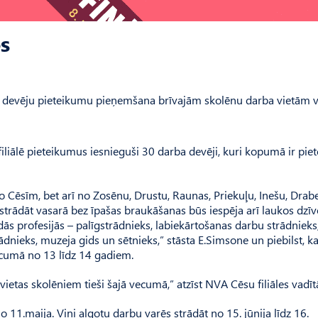
ēs
a devēju pieteikumu pieņemšana brīvajām skolēnu darba vietām 
filiālē pieteikumus iesnieguši 30 darba devēji, kuri kopumā ir piet
no Cēsīm, bet arī no Zosēnu, Drustu, Raunas, Priekuļu, Inešu, Drab
strādāt vasarā bez īpašas braukāšanas būs iespēja arī laukos dzī
ās profesijās – palīgstrādnieks, labiekārtošanas darbu strādnieks
rādnieks, muzeja gids un sētnieks,” stāsta E.Simsone un piebilst, k
ecumā no 13 līdz 14 gadiem.
ietas skolēniem tieši šajā vecumā,” atzīst NVA Cēsu filiāles vadītā
 11.maija. Viņi algotu darbu varēs strādāt no 15. jūnija līdz 16.