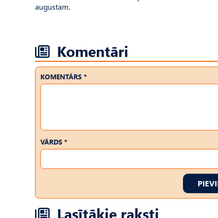
augustam.
Komentāri
KOMENTĀRS *
VĀRDS *
PIEV
Lasītākie raksti