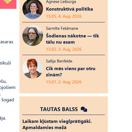
Agnese Leiburga
Konstruktīvā politika
15:05, 4. Aug, 2026
Sarmīte Feldmane
Šodienas nākotne — tik
vasaras
tālu nu esam
15:02, 3. Aug, 2026
Sallija Benfelde
eikuši
Cik mēs viens par otru
zinām?
ešu,
15:01, 2. Aug, 2026
vojošiem
,
a šogad
TAUTAS BALSS
ja.
Laikam kļūstam vieglprātīgāki.
Apmaldamies mežā