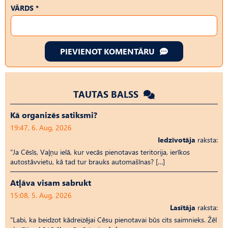
VĀRDS *
PIEVIENOT KOMENTĀRU
TAUTAS BALSS
Kā organizēs satiksmi?
19:47, 6. Aug, 2026
Iedzīvotāja
raksta:
“Ja Cēsīs, Vaļņu ielā, kur vecās pienotavas teritorija, ierīkos
autostāvvietu, kā tad tur brauks automašīnas? […]
Atļāva visam sabrukt
15:08, 5. Aug, 2026
Lasītāja
raksta:
“Labi, ka beidzot kādreizējai Cēsu pienotavai būs cits saimnieks. Žēl