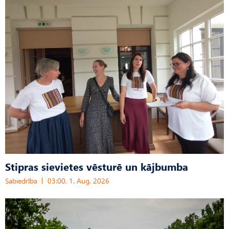
Stipras sievietes vēsturē un kājbumba
Sabiedrība
03:00, 1. Aug, 2026