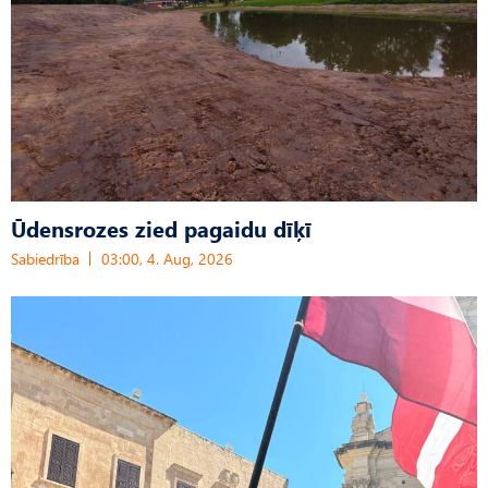
Ūdensrozes zied pagaidu dīķī
Sabiedrība
03:00, 4. Aug, 2026