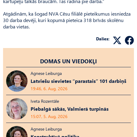
kartupeļu talkās braucām. Tas radina pie darba.”
Atgādinām, ka šogad NVA Cēsu filiālē pieteikumus iesniedza
30 darba devēji, kuri kopumā pieteica 318 brīvās skolēnu
darba vietas.
Dalies:
DOMAS UN VIEDOKĻI
Agnese Leiburga
Latviešu sievietes “parastais” 101 darbiņš
19:46, 6. Aug, 2026
Iveta Rozentāle
Piebalgā sākās, Valmierā turpinās
15:07, 5. Aug, 2026
Agnese Leiburga
Konstruktīvā politika