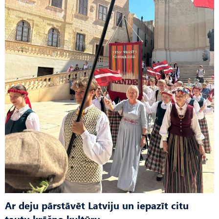
Ar deju pārstāvēt Latviju un iepazīt citu
tautu krāšņo kultūru