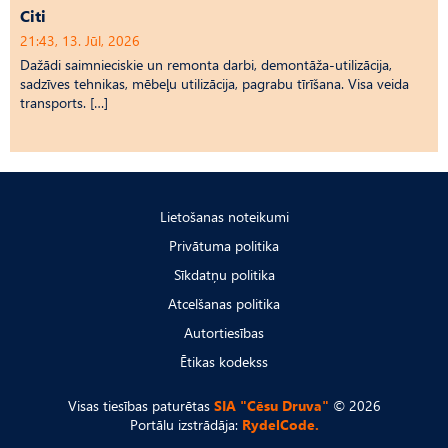
Citi
21:43, 13. Jūl, 2026
Dažādi saimnieciskie un remonta darbi, demontāža-utilizācija,
sadzīves tehnikas, mēbeļu utilizācija, pagrabu tīrīšana. Visa veida
transports. […]
Lietošanas noteikumi
Privātuma politika
Sīkdatņu politika
Atcelšanas politika
Autortiesības
Ētikas kodekss
Visas tiesības paturētas
SIA "Cēsu Druva"
© 2026
Portālu izstrādāja:
RydelCode.