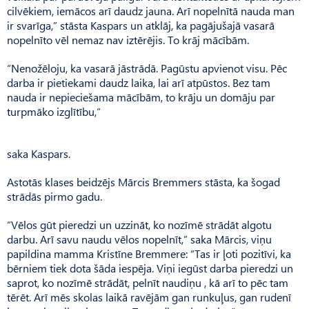
cilvēkiem, iemācos arī daudz jauna. Arī nopelnītā nauda man
ir svarīga,” stāsta Kaspars un atklāj, ka pagājušajā vasarā
nopelnīto vēl nemaz nav iztērējis. To krāj mācībām.
“Nenožēloju, ka vasarā jāstrādā. Pagūstu apvienot visu. Pēc
darba ir pietiekami daudz laika, lai arī atpūstos. Bez tam
nauda ir nepieciešama mācībām, to krāju un domāju par
turpmāko izglītību,”
saka Kaspars.
Astotās klases beidzējs Mārcis Bremmers stāsta, ka šogad
strādās pirmo gadu.
“Vēlos gūt pieredzi un uzzināt, ko nozīmē strādāt algotu
darbu. Arī savu naudu vēlos nopelnīt,” saka Mārcis, viņu
papildina mamma Kristīne Bremmere: “Tas ir ļoti pozitīvi, ka
bērniem tiek dota šāda iespēja. Viņi iegūst darba pieredzi un
saprot, ko nozīmē strādāt, pelnīt naudiņu , kā arī to pēc tam
tērēt. Arī mēs skolas laikā ravējām gan runkuļus, gan rudenī