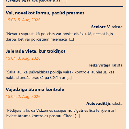
skatīties, kā tā ēka pārvērtusies […]
Vai, novelkot formu, pazūd prasmes
15:08, 5. Aug, 2026
Seniore V.
raksta:
“Nevaru saprast, kā policists var nosist cilvēku. Jā, neesot bijis
darbā, bet vai policistiem neiemāca, […]
Jāierāda vieta, kur trokšņot
15:04, 3. Aug, 2026
Iedzīvotāja
raksta:
“Saka jau, ka pašvaldības policija vairāk kontrolē jauniešus, kas
nakts stundās braukā pa Cēsīm ar […]
Vajadzīga ātruma kontrole
15:04, 2. Aug, 2026
Autovadītājs
raksta:
“Pēdējais laiks uz Vid­ze­mes šosejas no Līgatnes līdz Ieriķiem arī
ieviest ātruma kontroles posmu. Citādi […]