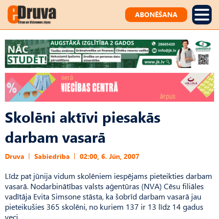
ABONĒŠANA
Skolēni aktīvi piesakās
darbam vasarā
Druva
Sabiedrība
02:00, 6. Jūn, 2007
Līdz pat jūnija vidum skolēniem iespējams pieteikties darbam
vasarā. Nodarbinātības valsts aģentūras (NVA) Cēsu filiāles
vadītāja Evita Simsone stāsta, ka šobrīd darbam vasarā jau
pieteikušies 365 skolēni, no kuriem 137 ir 13 līdz 14 gadus
veci.