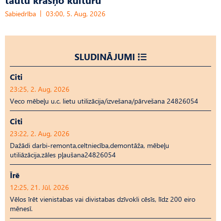
Sabiedrība
03:00, 5. Aug, 2026
SLUDINĀJUMI
Citi
23:25, 2. Aug, 2026
Veco mēbeļu u.c. lietu utilizācija/izvešana/pārvešana 24826054
Citi
23:22, 2. Aug, 2026
Dažādi darbi-remonta,celtniecība,demontāža, mēbeļu
utiliāzācija,zāles pļaušana24826054
Īrē
12:25, 21. Jūl, 2026
Vēlos īrēt vienistabas vai divistabas dzīvokli cēsīs, līdz 200 eiro
mēnesī.