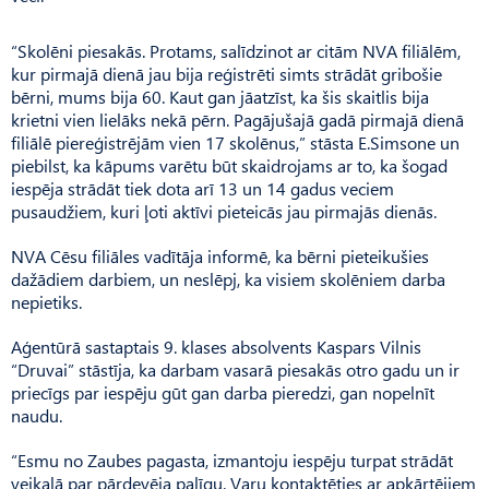
“Skolēni piesakās. Protams, salīdzinot ar citām NVA filiālēm,
kur pirmajā dienā jau bija reģistrēti simts strādāt gribošie
bērni, mums bija 60. Kaut gan jāatzīst, ka šis skaitlis bija
krietni vien lielāks nekā pērn. Pagājušajā gadā pirmajā dienā
filiālē piereģistrējām vien 17 skolēnus,” stāsta E.Simsone un
piebilst, ka kāpums varētu būt skaidrojams ar to, ka šogad
iespēja strādāt tiek dota arī 13 un 14 gadus veciem
pusaudžiem, kuri ļoti aktīvi pieteicās jau pirmajās dienās.
NVA Cēsu filiāles vadītāja informē, ka bērni pieteikušies
dažādiem darbiem, un neslēpj, ka visiem skolēniem darba
nepietiks.
Aģentūrā sastaptais 9. klases absolvents Kaspars Vilnis
“Druvai” stāstīja, ka darbam vasarā piesakās otro gadu un ir
priecīgs par iespēju gūt gan darba pieredzi, gan nopelnīt
naudu.
“Esmu no Zaubes pagasta, izmantoju iespēju turpat strādāt
veikalā par pārdevēja palīgu. Varu kontaktēties ar apkārtējiem