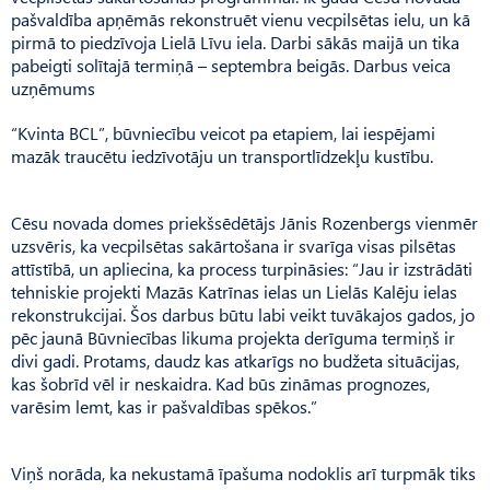
pašvaldība apņēmās rekonstruēt vienu vecpilsētas ielu, un kā
pirmā to piedzīvoja Lielā Līvu iela. Darbi sākās maijā un tika
pabeigti solītajā termiņā – septembra beigās. Darbus veica
uzņēmums
“Kvinta BCL”, būvniecību veicot pa etapiem, lai iespējami
mazāk traucētu iedzīvotāju un transportlīdzekļu kustību.
Cēsu novada domes priekšsēdētājs Jānis Rozenbergs vienmēr
uzsvēris, ka vecpilsētas sakārtošana ir svarīga visas pilsētas
attīstībā, un apliecina, ka process turpināsies: “Jau ir izstrādāti
tehniskie projekti Mazās Katrīnas ielas un Lielās Kalēju ielas
rekonstrukcijai. Šos darbus būtu labi veikt tuvākajos gados, jo
pēc jaunā Būvniecības likuma projekta derīguma termiņš ir
divi gadi. Protams, daudz kas atkarīgs no budžeta situācijas,
kas šobrīd vēl ir neskaidra. Kad būs zināmas prognozes,
varēsim lemt, kas ir pašvaldības spēkos.”
Viņš norāda, ka nekustamā īpašuma nodoklis arī turpmāk tiks