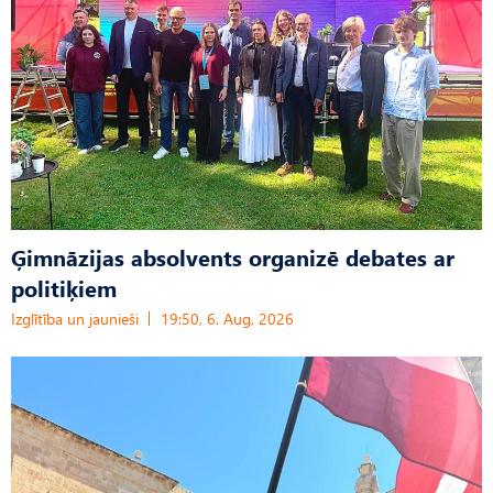
Ģimnāzijas absolvents organizē debates ar
politiķiem
Izglītība un jaunieši
19:50, 6. Aug, 2026