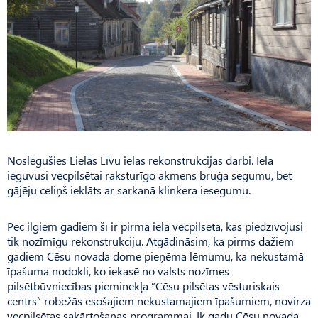
Noslēgušies Lielās Līvu ielas rekonstrukcijas darbi. Iela
ieguvusi vecpilsētai raksturīgo akmens bruģa segumu, bet
gājēju celiņš ieklāts ar sarkanā klinkera iesegumu.
Pēc ilgiem gadiem šī ir pirmā iela vecpilsētā, kas piedzīvojusi
tik nozīmīgu rekonstrukciju. Atgādināsim, ka pirms dažiem
gadiem Cēsu novada dome pieņēma lēmumu, ka nekustamā
īpašuma nodokli, ko iekasē no valsts nozīmes
pilsētbūvniecības pieminekļa “Cēsu pilsētas vēsturiskais
centrs” robežās esošajiem nekustamajiem īpašumiem, novirza
vecpilsētas sakārtošanas programmai. Ik gadu Cēsu novada