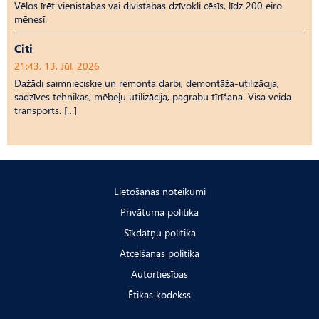
Vēlos īrēt vienistabas vai divistabas dzīvokli cēsīs, līdz 200 eiro
mēnesī.
Citi
21:43, 13. Jūl, 2026
Dažādi saimnieciskie un remonta darbi, demontāža-utilizācija,
sadzīves tehnikas, mēbeļu utilizācija, pagrabu tīrīšana. Visa veida
transports. […]
Lietošanas noteikumi
Privātuma politika
Sīkdatņu politika
Atcelšanas politika
Autortiesības
Ētikas kodekss