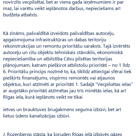
novirzīts vecpilsētai, bet ar viena gada ieņēmumiem ir par
maz, lai varētu veikt ieplānotos darbus, nepieciešams arī
budžeta atbalsts.
Kā zināms, pašvaldībā izveidots pašvaldības autoceļu,
apgaismojuma infrastruktūras un dabas teritoriju
rekonstrukcijas un remontu prioritāšu saraksts. Tajā izvērtēts
autoceļu un citu objektu tehniskais stāvoklis, ekonomiskā
nepieciešamība un atbilstība Cēsu pilsētas teritorijas
plānojumam, katram piešķirot atbilstošu prioritāti – no 1 līdz
6. Prioritāšu princips nozīmē to, ka, tiklīdz attiecīgai sfērai tiek
piešķirts finansējums, vispirms remontēs vai atjaunos
objektus, kuri atzīmēti ar prioritāti 1. Sadaļā “Vecpilsētas ielas”
ar augstāko prioritāti atzīmētas jau trīs minētās ielas, kā arī
Rīgas iela, kurā ieplānots veikt ne tikai
ietves un brauktuves bruģakmens seguma izbūvi, bet arī
lietus ūdens kanalizācijas izbūvi.
J. Rozenbergs stāsta, ka šoruden Rīgas ielā izbūvēs gāzes