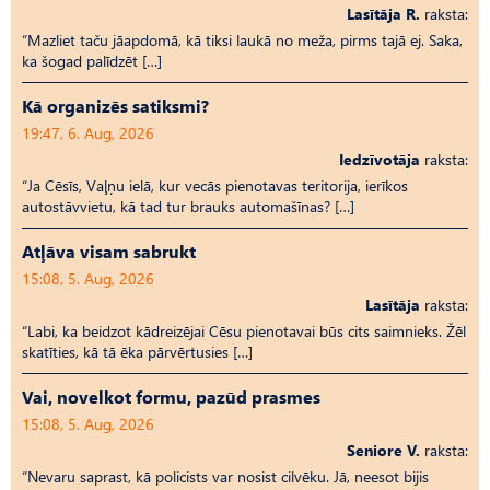
Lasītāja R.
raksta:
“Mazliet taču jāapdomā, kā tiksi laukā no meža, pirms tajā ej. Saka,
ka šogad palīdzēt […]
Kā organizēs satiksmi?
19:47, 6. Aug, 2026
Iedzīvotāja
raksta:
“Ja Cēsīs, Vaļņu ielā, kur vecās pienotavas teritorija, ierīkos
autostāvvietu, kā tad tur brauks automašīnas? […]
Atļāva visam sabrukt
15:08, 5. Aug, 2026
Lasītāja
raksta:
“Labi, ka beidzot kādreizējai Cēsu pienotavai būs cits saimnieks. Žēl
skatīties, kā tā ēka pārvērtusies […]
Vai, novelkot formu, pazūd prasmes
15:08, 5. Aug, 2026
Seniore V.
raksta:
“Nevaru saprast, kā policists var nosist cilvēku. Jā, neesot bijis