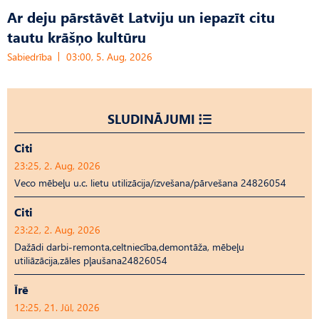
Ar deju pārstāvēt Latviju un iepazīt citu
tautu krāšņo kultūru
Sabiedrība
03:00, 5. Aug, 2026
SLUDINĀJUMI
Citi
23:25, 2. Aug, 2026
Veco mēbeļu u.c. lietu utilizācija/izvešana/pārvešana 24826054
Citi
23:22, 2. Aug, 2026
Dažādi darbi-remonta,celtniecība,demontāža, mēbeļu
utiliāzācija,zāles pļaušana24826054
Īrē
12:25, 21. Jūl, 2026