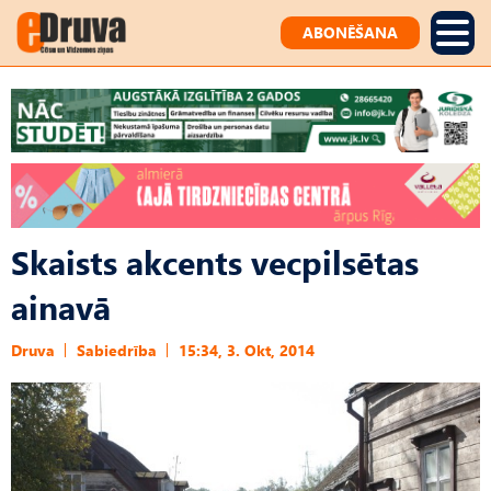
ABONĒŠANA
Skaists akcents vecpilsētas
ainavā
Druva
Sabiedrība
15:34, 3. Okt, 2014