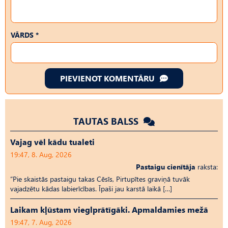
VĀRDS *
PIEVIENOT KOMENTĀRU
TAUTAS BALSS
Vajag vēl kādu tualeti
19:47, 8. Aug, 2026
Pastaigu cienītāja
raksta:
“Pie skaistās pastaigu takas Cēsīs, Pirtupītes graviņā tuvāk
vajadzētu kādas labierīcības. Īpaši jau karstā laikā […]
Laikam kļūstam vieglprātīgāki. Apmaldamies mežā
19:47, 7. Aug, 2026