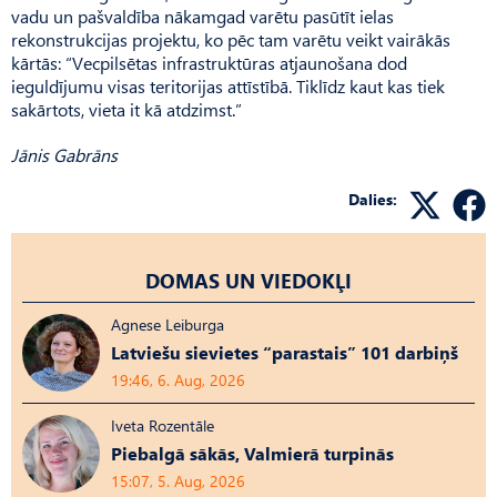
vadu un pašvaldība nākamgad varētu pasūtīt ielas
rekonstrukcijas projektu, ko pēc tam varētu veikt vairākās
kārtās: “Vecpilsētas infrastruktūras atjaunošana dod
ieguldījumu visas teritorijas attīstībā. Tiklīdz kaut kas tiek
sakārtots, vieta it kā atdzimst.”
Jānis Gabrāns
Dalies:
DOMAS UN VIEDOKĻI
Agnese Leiburga
Latviešu sievietes “parastais” 101 darbiņš
19:46, 6. Aug, 2026
Iveta Rozentāle
Piebalgā sākās, Valmierā turpinās
15:07, 5. Aug, 2026