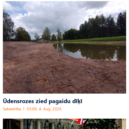
Ūdensrozes zied pagaidu dīķī
Sabiedrība
03:00, 4. Aug, 2026