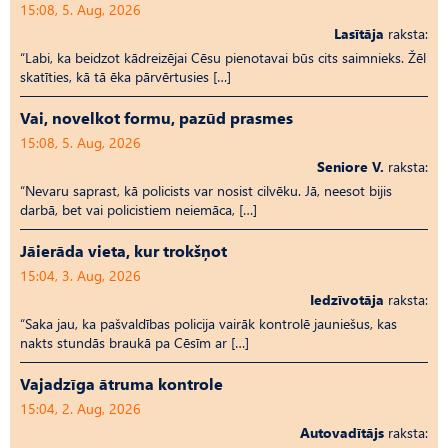
15:08, 5. Aug, 2026
Lasītāja
raksta:
“Labi, ka beidzot kādreizējai Cēsu pienotavai būs cits saimnieks. Žēl
skatīties, kā tā ēka pārvērtusies […]
Vai, novelkot formu, pazūd prasmes
15:08, 5. Aug, 2026
Seniore V.
raksta:
“Nevaru saprast, kā policists var nosist cilvēku. Jā, neesot bijis
darbā, bet vai policistiem neiemāca, […]
Jāierāda vieta, kur trokšņot
15:04, 3. Aug, 2026
Iedzīvotāja
raksta:
“Saka jau, ka pašvaldības policija vairāk kontrolē jauniešus, kas
nakts stundās braukā pa Cēsīm ar […]
Vajadzīga ātruma kontrole
15:04, 2. Aug, 2026
Autovadītājs
raksta: