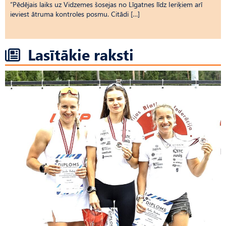
“Pēdējais laiks uz Vid­ze­mes šosejas no Līgatnes līdz Ieriķiem arī
ieviest ātruma kontroles posmu. Citādi […]
Lasītākie raksti