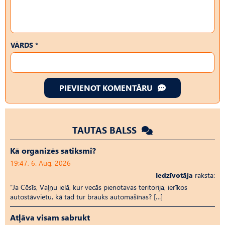
VĀRDS *
PIEVIENOT KOMENTĀRU
TAUTAS BALSS
Kā organizēs satiksmi?
19:47, 6. Aug, 2026
Iedzīvotāja
raksta:
“Ja Cēsīs, Vaļņu ielā, kur vecās pienotavas teritorija, ierīkos
autostāvvietu, kā tad tur brauks automašīnas? […]
Atļāva visam sabrukt