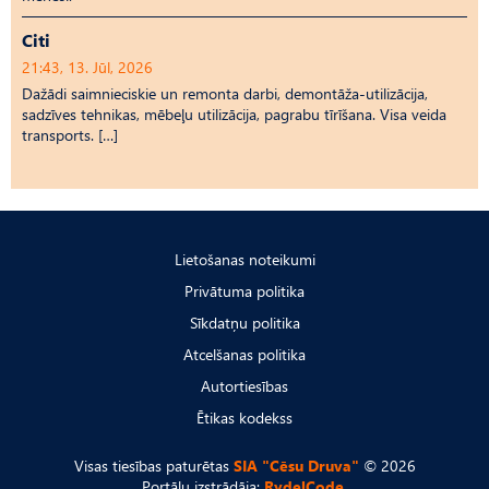
Citi
21:43, 13. Jūl, 2026
Dažādi saimnieciskie un remonta darbi, demontāža-utilizācija,
sadzīves tehnikas, mēbeļu utilizācija, pagrabu tīrīšana. Visa veida
transports. […]
Lietošanas noteikumi
Privātuma politika
Sīkdatņu politika
Atcelšanas politika
Autortiesības
Ētikas kodekss
Visas tiesības paturētas
SIA "Cēsu Druva"
© 2026
Portālu izstrādāja:
RydelCode.