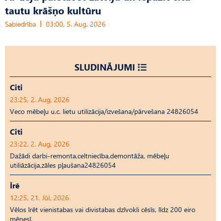
tautu krāšņo kultūru
Sabiedrība
03:00, 5. Aug, 2026
SLUDINĀJUMI
Citi
23:25, 2. Aug, 2026
Veco mēbeļu u.c. lietu utilizācija/izvešana/pārvešana 24826054
Citi
23:22, 2. Aug, 2026
Dažādi darbi-remonta,celtniecība,demontāža, mēbeļu
utiliāzācija,zāles pļaušana24826054
Īrē
12:25, 21. Jūl, 2026
Vēlos īrēt vienistabas vai divistabas dzīvokli cēsīs, līdz 200 eiro
mēnesī.