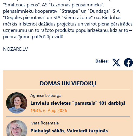
“Smiltenes piens”, AS “Lazdonas piensaimnieks”,
piensaimnieku kooperatīvi “Straupe” un “Dundaga”, SIA
“Degoles pienotava” un SIA “Siera ražotne” u.c. Biedrības
mērķis ir īstenot dažādus projektus un vairot piena pārstrādes
uzņēmumu un to ražoto produktu popularizēšanu, līdz ar to –
pieprasījumu patērētāju vidū.
NOZARE.LV
Dalies:
DOMAS UN VIEDOKĻI
Agnese Leiburga
Latviešu sievietes “parastais” 101 darbiņš
19:46, 6. Aug, 2026
Iveta Rozentāle
Piebalgā sākās, Valmierā turpinās