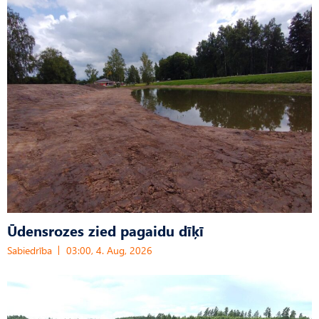
Ūdensrozes zied pagaidu dīķī
Sabiedrība
03:00, 4. Aug, 2026