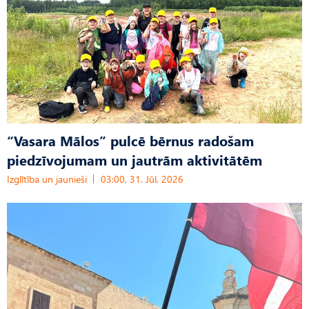
“Vasara Mālos” pulcē bērnus radošam
piedzīvojumam un jautrām aktivitātēm
Izglītība un jaunieši
03:00, 31. Jūl, 2026