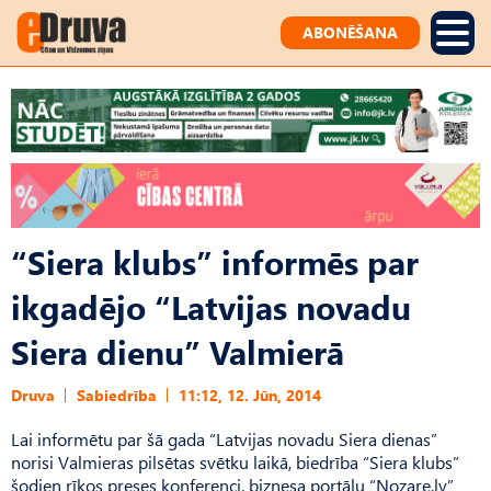
ABONĒŠANA
“Siera klubs” informēs par
ikgadējo “Latvijas novadu
Siera dienu” Valmierā
Druva
Sabiedrība
11:12, 12. Jūn, 2014
Lai informētu par šā gada “Latvijas novadu Siera dienas”
norisi Valmieras pilsētas svētku laikā, biedrība “Siera klubs”
šodien rīkos preses konferenci, biznesa portālu “Nozare.lv”