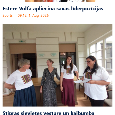
Estere Volfa apliecina savas līderpozīcijas
Sports
09:12, 1. Aug, 2026
Stipras sievietes vēsturē un kājbumba