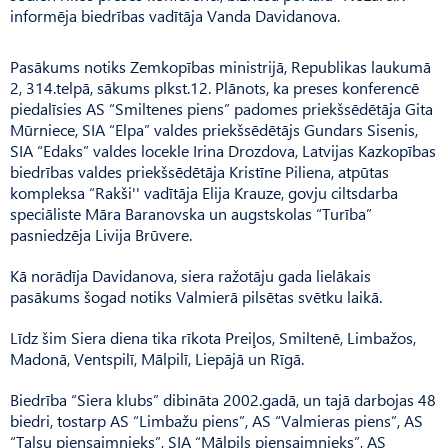
informēja biedrības vadītāja Vanda Davidanova.
Pasākums notiks Zemkopības ministrijā, Republikas laukumā
2, 314.telpā, sākums plkst.12. Plānots, ka preses konferencē
piedalīsies AS “Smiltenes piens” padomes priekšsēdētāja Gita
Mūrniece, SIA “Elpa” valdes priekšsēdētājs Gundars Sisenis,
SIA “Edaks” valdes locekle Irina Drozdova, Latvijas Kazkopības
biedrības valdes priekšsēdētāja Kristīne Piliena, atpūtas
kompleksa “Rakši'' vadītāja Elija Krauze, govju ciltsdarba
speciāliste Māra Baranovska un augstskolas “Turība”
pasniedzēja Livija Brūvere.
Kā norādīja Davidanova, siera ražotāju gada lielākais
pasākums šogad notiks Valmierā pilsētas svētku laikā.
Līdz šim Siera diena tika rīkota Preiļos, Smiltenē, Limbažos,
Madonā, Ventspilī, Mālpilī, Liepājā un Rīgā.
Biedrība “Siera klubs” dibināta 2002.gadā, un tajā darbojas 48
biedri, tostarp AS “Limbažu piens”, AS “Valmieras piens”, AS
“Talsu piensaimnieks”, SIA “Mālpils piensaimnieks”, AS