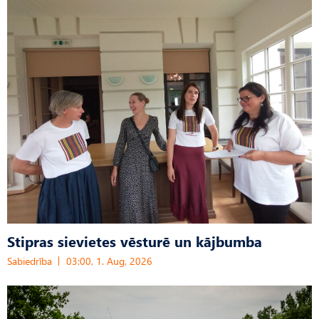
Stipras sievietes vēsturē un kājbumba
Sabiedrība
03:00, 1. Aug, 2026