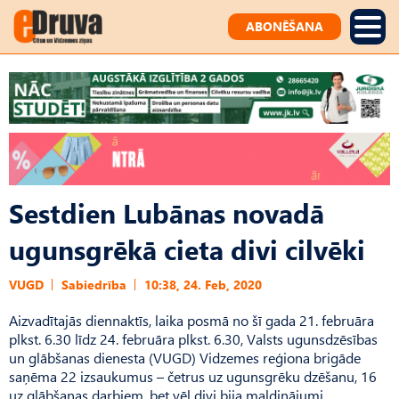
ABONĒŠANA
Sestdien Lubānas novadā
ugunsgrēkā cieta divi cilvēki
VUGD
Sabiedrība
10:38, 24. Feb, 2020
Aizvadītajās diennaktīs, laika posmā no šī gada 21. februāra
plkst. 6.30 līdz 24. februāra plkst. 6.30, Valsts ugunsdzēsības
un glābšanas dienesta (VUGD) Vidzemes reģiona brigāde
saņēma 22 izsaukumus – četrus uz ugunsgrēku dzēšanu, 16
uz glābšanas darbiem, bet vēl divi bija maldinājumi.