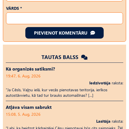
VĀRDS *
PIEVIENOT KOMENTĀRU
TAUTAS BALSS
Kā organizēs satiksmi?
19:47, 6. Aug, 2026
Iedzīvotāja
raksta:
“Ja Cēsīs, Vaļņu ielā, kur vecās pienotavas teritorija, ierīkos
autostāvvietu, kā tad tur brauks automašīnas? […]
Atļāva visam sabrukt
15:08, 5. Aug, 2026
Lasītāja
raksta:
“Labi, ka beidzot kādreizējai Cēsu pienotavai būs cits saimnieks. Žēl