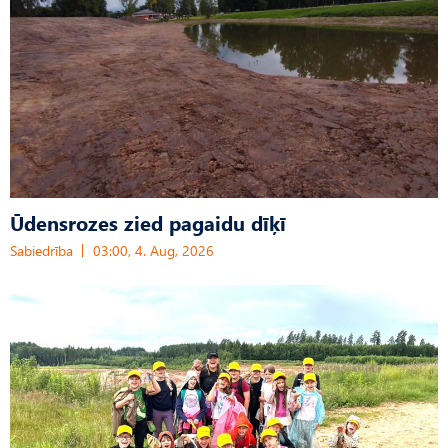
Ūdensrozes zied pagaidu dīķī
Sabiedrība
03:00, 4. Aug, 2026