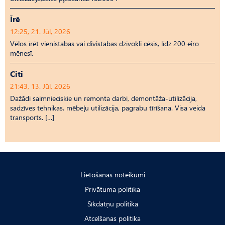
Īrē
12:25, 21. Jūl, 2026
Vēlos īrēt vienistabas vai divistabas dzīvokli cēsīs, līdz 200 eiro
mēnesī.
Citi
21:43, 13. Jūl, 2026
Dažādi saimnieciskie un remonta darbi, demontāža-utilizācija,
sadzīves tehnikas, mēbeļu utilizācija, pagrabu tīrīšana. Visa veida
transports. […]
Lietošanas noteikumi
Privātuma politika
Sīkdatņu politika
Atcelšanas politika