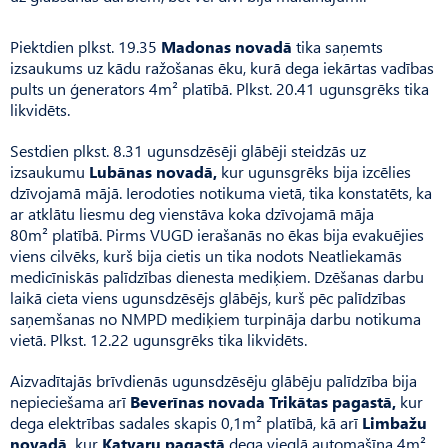
Piektdien plkst. 19.35
Madonas novadā
tika saņemts
izsaukums uz kādu ražošanas ēku, kurā dega iekārtas vadības
pults un ģenerators 4m² platībā. Plkst. 20.41 ugunsgrēks tika
likvidēts.
Sestdien plkst. 8.31 ugunsdzēsēji glābēji steidzās uz
izsaukumu
Lubānas novadā,
kur ugunsgrēks bija izcēlies
dzīvojamā mājā. Ierodoties notikuma vietā, tika konstatēts, ka
ar atklātu liesmu deg vienstāva koka dzīvojamā māja
80m² platībā. Pirms VUGD ierašanās no ēkas bija evakuējies
viens cilvēks, kurš bija cietis un tika nodots Neatliekamās
medicīniskās palīdzības dienesta mediķiem. Dzēšanas darbu
laikā cieta viens ugunsdzēsējs glābējs, kurš pēc palīdzības
saņemšanas no NMPD mediķiem turpināja darbu notikuma
vietā. Plkst. 12.22 ugunsgrēks tika likvidēts.
Aizvadītajās brīvdienās ugunsdzēsēju glābēju palīdzība bija
nepieciešama arī
Beverīnas novada Trikātas pagastā,
kur
dega elektrības sadales skapis 0,1m² platībā, kā arī
Limbažu
novadā,
kur
Katvaru pagastā
dega vieglā automašīna 4m²