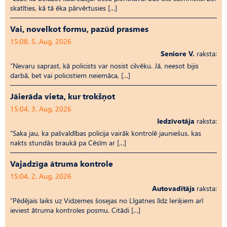
skatīties, kā tā ēka pārvērtusies […]
Vai, novelkot formu, pazūd prasmes
15:08, 5. Aug, 2026
Seniore V.
raksta:
“Nevaru saprast, kā policists var nosist cilvēku. Jā, neesot bijis
darbā, bet vai policistiem neiemāca, […]
Jāierāda vieta, kur trokšņot
15:04, 3. Aug, 2026
Iedzīvotāja
raksta:
“Saka jau, ka pašvaldības policija vairāk kontrolē jauniešus, kas
nakts stundās braukā pa Cēsīm ar […]
Vajadzīga ātruma kontrole
15:04, 2. Aug, 2026
Autovadītājs
raksta:
“Pēdējais laiks uz Vid­ze­mes šosejas no Līgatnes līdz Ieriķiem arī
ieviest ātruma kontroles posmu. Citādi […]