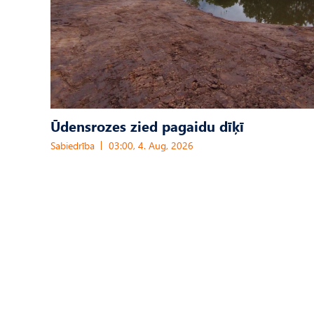
Ūdensrozes zied pagaidu dīķī
Sabiedrība
03:00, 4. Aug, 2026