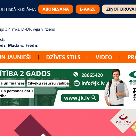
ABONĒŠANA
E-AVĪZE
ZIŅOT DRUVAI
OLITISKĀ REKLĀMA
jš 3.4 m/s, D-DR vēja virziens
sts
ēds, Madars, Fredis
UN JAUNIEŠI
DZĪVES STILS
VIDEO
PR