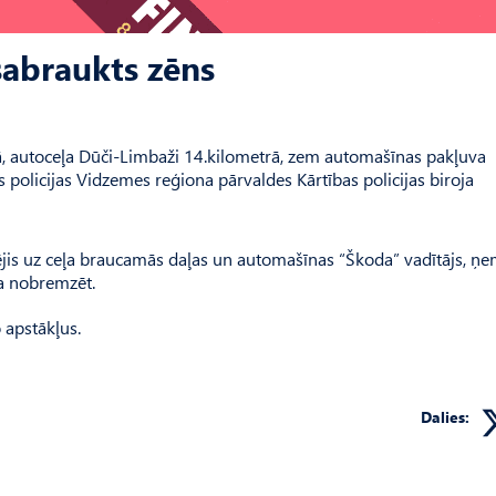
abraukts zēns
ā, autoceļa Dūči-Limbaži 14.kilometrā, zem automašīnas pakļuva
policijas Vidzemes reģiona pārvaldes Kārtības policijas biroja
krējis uz ceļa braucamās daļas un automašīnas “Škoda” vadītājs, ņ
ja nobremzēt.
 apstākļus.
Dalies: