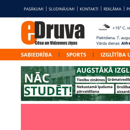
PASĀKUMI
SLUDINĀJUMI
KONTAKTI
REKLĀMA
P
+16° C, vē
Piektdiena, 7. augu
Vārda dienas:
Alfr
SABIEDRĪBA
SPORTS
IZGLĪTĪBA 