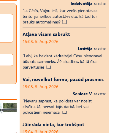
Iedzīvotāja
raksta:
“Ja Cēsīs, Vaļņu ielā, kur vecās pienotavas
teritorija, ierīkos autostāvvietu, kā tad tur
brauks automašīnas? […]
Atļāva visam sabrukt
15:08, 5. Aug, 2026
Lasītāja
raksta:
“Labi, ka beidzot kādreizējai Cēsu pienotavai
būs cits saimnieks. Žēl skatīties, kā tā ēka
pārvērtusies […]
Vai, novelkot formu, pazūd prasmes
15:08, 5. Aug, 2026
Seniore V.
raksta:
“Nevaru saprast, kā policists var nosist
cilvēku. Jā, neesot bijis darbā, bet vai
policistiem neiemāca, […]
Jāierāda vieta, kur trokšņot
15:04, 3. Aug, 2026