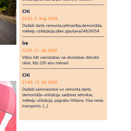
Citi
23:22, 2. Aug, 2026
Dažādi darbi-remonta,celtniecība,demontāža,
mēbeļu utiliāzācija,zāles pļaušana24826054
Īrē
12:25, 21. Jūl, 2026
Vēlos īrēt vienistabas vai divistabas dzīvokli
cēsīs, līdz 200 eiro mēnesī.
Citi
21:43, 13. Jūl, 2026
Dažādi saimnieciskie un remonta darbi,
demontāža-utilizācija, sadzīves tehnikas,
mēbeļu utilizācija, pagrabu tīrīšana. Visa veida
transports. […]