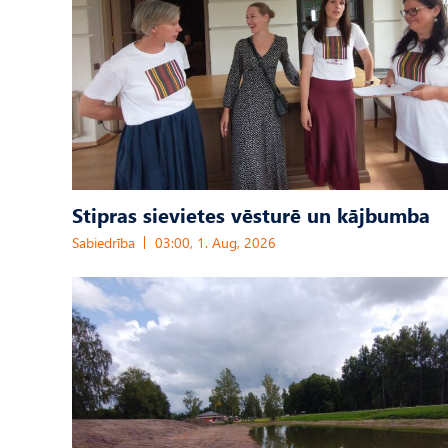
Stipras sievietes vēsturē un kājbumba
Sabiedrība
03:00, 1. Aug, 2026