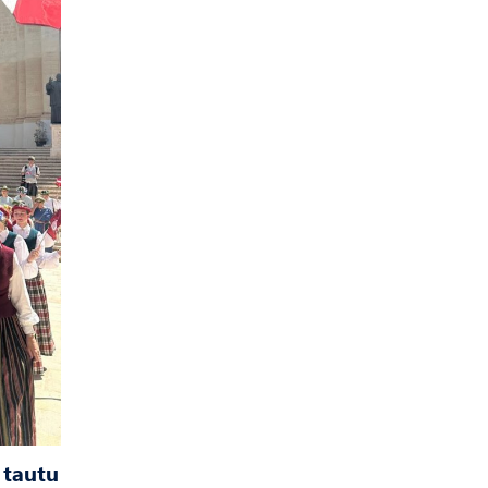
 tautu