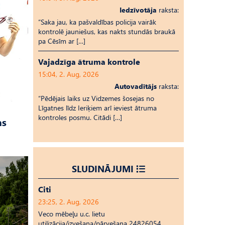
Iedzīvotāja
raksta:
“Saka jau, ka pašvaldības policija vairāk
kontrolē jauniešus, kas nakts stundās braukā
pa Cēsīm ar […]
Vajadzīga ātruma kontrole
15:04, 2. Aug, 2026
Autovadītājs
raksta:
“Pēdējais laiks uz Vid­ze­mes šosejas no
Līgatnes līdz Ieriķiem arī ieviest ātruma
kontroles posmu. Citādi […]
as
SLUDINĀJUMI
Citi
23:25, 2. Aug, 2026
Veco mēbeļu u.c. lietu
utilizācija/izvešana/pārvešana 24826054