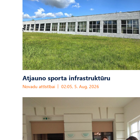
Atjauno sporta infrastruktūru
Novadu attīstībai
02:05, 5. Aug, 2026