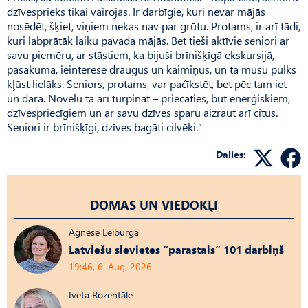
dzīvesprieks tikai vairojas. Ir darbīgie, kuri nevar mājās
nosēdēt, šķiet, viņiem nekas nav par grūtu. Protams, ir arī tādi,
kuri labprātāk laiku pavada mājās. Bet tieši aktīvie seniori ar
savu piemēru, ar stāstiem, ka bijuši brīnišķīgā ekskursijā,
pasākumā, ieinteresē draugus un kaimiņus, un tā mūsu pulks
kļūst lielāks. Seniors, protams, var pačīkstēt, bet pēc tam iet
un dara. Novēlu tā arī turpināt – priecāties, būt enerģiskiem,
dzīvespriecīgiem un ar savu dzīves sparu aizraut arī citus.
Seniori ir brīnišķīgi, dzīves bagāti cilvēki.”
Dalies:
DOMAS UN VIEDOKĻI
Agnese Leiburga
Latviešu sievietes “parastais” 101 darbiņš
19:46, 6. Aug, 2026
Iveta Rozentāle