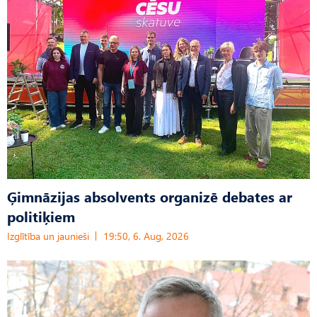
Ģimnāzijas absolvents organizē debates ar
politiķiem
Izglītība un jaunieši
19:50, 6. Aug, 2026