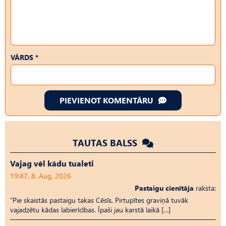
VĀRDS *
PIEVIENOT KOMENTĀRU
TAUTAS BALSS
Vajag vēl kādu tualeti
19:47, 8. Aug, 2026
Pastaigu cienītāja
raksta:
“Pie skaistās pastaigu takas Cēsīs, Pirtupītes graviņā tuvāk
vajadzētu kādas labierīcības. Īpaši jau karstā laikā […]