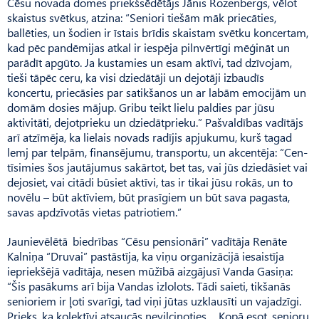
Cēsu novada domes priekšsēdētājs Jānis Rozenbergs, vēlot
skaistus svētkus, atzina: “Seniori tiešām māk priecāties,
ballēties, un šodien ir īstais brīdis skaistam svētku koncertam,
kad pēc pandēmijas atkal ir iespēja pilnvērtīgi mēģināt un
parādīt apgūto. Ja kustamies un esam aktīvi, tad dzīvojam,
tieši tāpēc ceru, ka visi dziedātāji un dejotāji izbaudīs
koncertu, priecāsies par satikšanos un ar labām emocijām un
domām dosies mājup. Gribu teikt lielu paldies par jūsu
aktivitāti, dejotprieku un dziedātprieku.” Pašvaldības vadītājs
arī atzīmēja, ka lielais novads radījis apjukumu, kurš tagad
lemj par telpām, finansējumu, transportu, un akcentēja: “Cen­
tīsi­mies šos jautājumus sakārtot, bet tas, vai jūs dziedāsiet vai
dejosiet, vai citādi būsiet aktīvi, tas ir tikai jūsu rokās, un to
novēlu – būt aktīviem, būt prasīgiem un būt sava pagasta,
savas apdzīvotās vietas patriotiem.”
Jaunievēlētā biedrības “Cēsu pensionāri” vadītāja Renāte
Kalniņa “Druvai” pastāstīja, ka viņu organizācijā iesaistīja
iepriekšējā vadītāja, nesen mūžībā aizgājusī Vanda Gasiņa:
“Šis pasākums arī bija Vandas izlolots. Tādi saieti, tikšanās
senioriem ir ļoti svarīgi, tad viņi jūtas uzklausīti un vajadzīgi.
Prieks, ka kolektīvi atsaucās nevilcinoties. Kopā esot, senioru