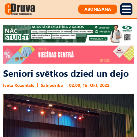
ABONĒŠANA
Seniori svētkos dzied un dejo
Iveta Rozentāle
Sabiedrība
02:00, 15. Okt, 2022