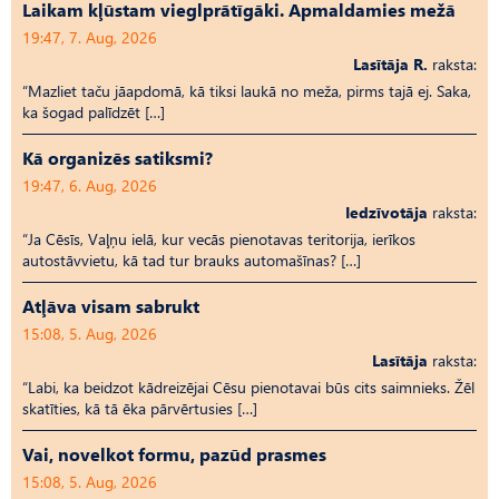
Laikam kļūstam vieglprātīgāki. Apmaldamies mežā
19:47, 7. Aug, 2026
Lasītāja R.
raksta:
“Mazliet taču jāapdomā, kā tiksi laukā no meža, pirms tajā ej. Saka,
ka šogad palīdzēt […]
Kā organizēs satiksmi?
19:47, 6. Aug, 2026
Iedzīvotāja
raksta:
“Ja Cēsīs, Vaļņu ielā, kur vecās pienotavas teritorija, ierīkos
autostāvvietu, kā tad tur brauks automašīnas? […]
Atļāva visam sabrukt
15:08, 5. Aug, 2026
Lasītāja
raksta:
“Labi, ka beidzot kādreizējai Cēsu pienotavai būs cits saimnieks. Žēl
skatīties, kā tā ēka pārvērtusies […]
Vai, novelkot formu, pazūd prasmes
15:08, 5. Aug, 2026