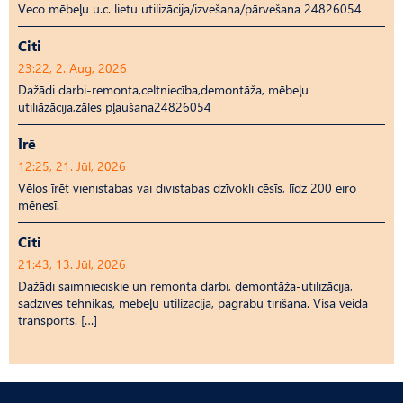
Veco mēbeļu u.c. lietu utilizācija/izvešana/pārvešana 24826054
Citi
23:22, 2. Aug, 2026
Dažādi darbi-remonta,celtniecība,demontāža, mēbeļu
utiliāzācija,zāles pļaušana24826054
Īrē
12:25, 21. Jūl, 2026
Vēlos īrēt vienistabas vai divistabas dzīvokli cēsīs, līdz 200 eiro
mēnesī.
Citi
21:43, 13. Jūl, 2026
Dažādi saimnieciskie un remonta darbi, demontāža-utilizācija,
sadzīves tehnikas, mēbeļu utilizācija, pagrabu tīrīšana. Visa veida
transports. […]