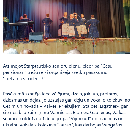
Atzīmējot Starptautisko senioru dienu, biedrība “Cēsu
pensionāri” trešo reizi organizēja svētku pasākumu
“Tiekamies rudenī 3”.
Pasākumā skanēja laba vēlējumi, dzeja, joki un, protams,
dziesmas un dejas, jo uzstājās gan deju un vokālie kolektīvi no
Cēsīm un novada – Vaives, Prie­kuļiem, Stalbes, Līgatnes-, gan
ciemos bija kaimiņi no Valmieras, Blomes, Gaujienas, Valkas,
senioru kolektīvi, arī deju grupa “Vijmikud” no Igaunijas un
ukraiņu vokālais kolektīvs “Jatraņ”, kas darbojas Vangažos.