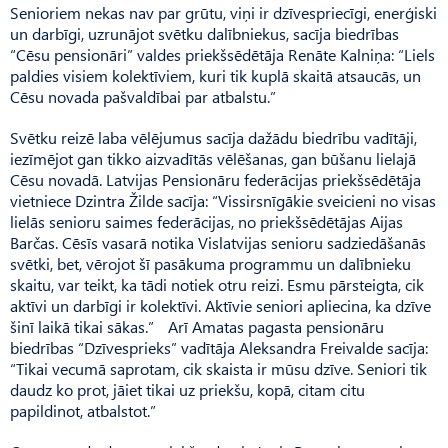
Senioriem nekas nav par grūtu, viņi ir dzīvespriecīgi, enerģiski
un darbīgi, uzrunājot svētku dalībniekus, sacīja biedrības
“Cēsu pensionāri” valdes priekšsēdētāja Renāte Kalniņa: “Liels
paldies visiem kolektīviem, kuri tik kuplā skaitā atsaucās, un
Cēsu novada pašvaldībai par atbalstu.”
Svētku reizē laba vēlējumus sacīja dažādu biedrību vadītāji,
iezīmējot gan tikko aizvadītās vēlēšanas, gan būšanu lielajā
Cēsu novadā. Latvijas Pensionāru federācijas priekšsēdētāja
vietniece Dzintra Žilde sacīja: “Vissir­snīgākie sveicieni no visas
lielās senioru saimes federācijas, no priekšsēdētājas Aijas
Barčas. Cēsīs vasarā notika Vislatvijas senioru sadziedāšanās
svētki, bet, vērojot šī pasākuma programmu un dalībnieku
skaitu, var teikt, ka tādi notiek otru reizi. Esmu pārsteigta, cik
aktīvi un darbīgi ir kolektīvi. Aktīvie seniori apliecina, ka dzīve
šinī laikā tikai sākas.” Arī Amatas pagasta pensionāru
biedrības “Dzīvesprieks” vadītāja Aleksandra Freivalde sacīja:
“Tikai vecumā saprotam, cik skaista ir mūsu dzīve. Seniori tik
daudz ko prot, jāiet tikai uz priekšu, kopā, citam citu
papildinot, atbalstot.”