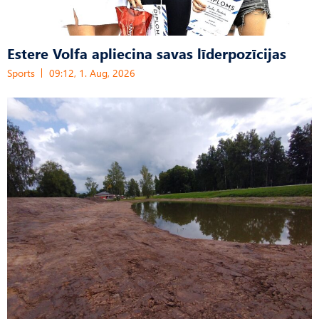
Estere Volfa apliecina savas līderpozīcijas
Sports
09:12, 1. Aug, 2026