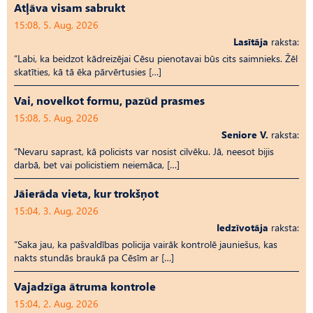
Atļāva visam sabrukt
15:08, 5. Aug, 2026
Lasītāja
raksta:
“Labi, ka beidzot kādreizējai Cēsu pienotavai būs cits saimnieks. Žēl
skatīties, kā tā ēka pārvērtusies […]
Vai, novelkot formu, pazūd prasmes
15:08, 5. Aug, 2026
Seniore V.
raksta:
“Nevaru saprast, kā policists var nosist cilvēku. Jā, neesot bijis
darbā, bet vai policistiem neiemāca, […]
Jāierāda vieta, kur trokšņot
15:04, 3. Aug, 2026
Iedzīvotāja
raksta:
“Saka jau, ka pašvaldības policija vairāk kontrolē jauniešus, kas
nakts stundās braukā pa Cēsīm ar […]
Vajadzīga ātruma kontrole
15:04, 2. Aug, 2026