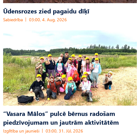
Ūdensrozes zied pagaidu dīķī
Sabiedrība
03:00, 4. Aug, 2026
“Vasara Mālos” pulcē bērnus radošam
piedzīvojumam un jautrām aktivitātēm
Izglītība un jaunieši
03:00, 31. Jūl, 2026