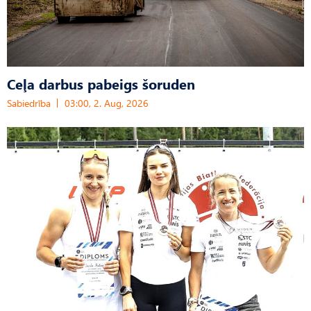
Ceļa darbus pabeigs šoruden
Sabiedrība
03:00, 2. Aug, 2026