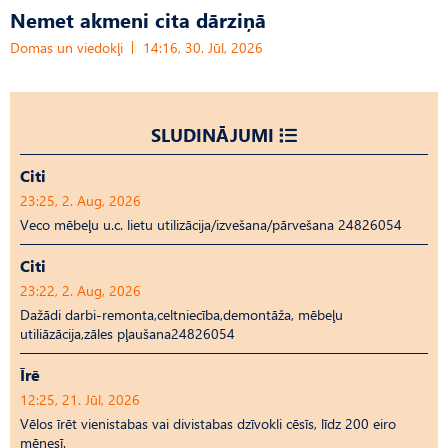
Nemet akmeni cita dārziņā
Domas un viedokļi
14:16, 30. Jūl, 2026
SLUDINĀJUMI
Citi
23:25, 2. Aug, 2026
Veco mēbeļu u.c. lietu utilizācija/izvešana/pārvešana 24826054
Citi
23:22, 2. Aug, 2026
Dažādi darbi-remonta,celtniecība,demontāža, mēbeļu
utiliāzācija,zāles pļaušana24826054
Īrē
12:25, 21. Jūl, 2026
Vēlos īrēt vienistabas vai divistabas dzīvokli cēsīs, līdz 200 eiro
mēnesī.