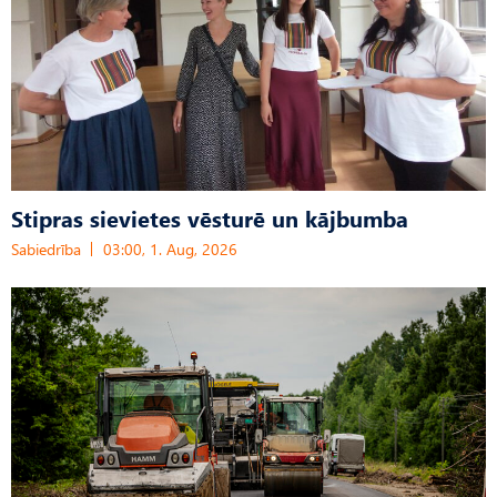
Stipras sievietes vēsturē un kājbumba
Sabiedrība
03:00, 1. Aug, 2026