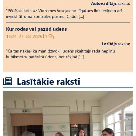
Autovadītājs
raksta:
“Pēdējais laiks uz Vid­ze­mes šosejas no Līgatnes līdz Ieriķiem arī
ieviest ātruma kontroles posmu. Citādi […]
Kur rodas vai pazūd ūdens
13:24, 27. Jūl, 2026
1
Lasītājs
raksta:
“Kā tas nākas, ka man dzīvoklī ūdens skaitītājs rāda nepilnu
kubikmetru patērētā ūdens, bet rēķinā […]
Lasītākie raksti