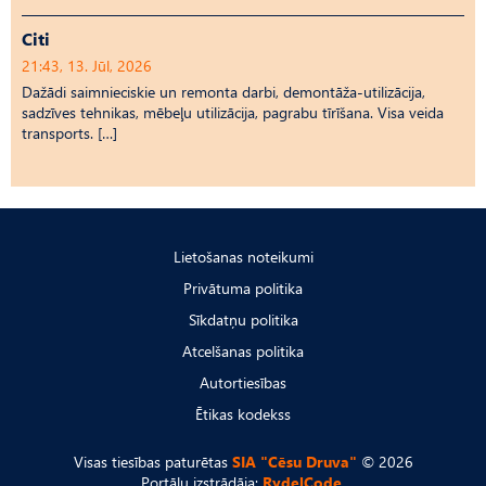
Citi
21:43, 13. Jūl, 2026
Dažādi saimnieciskie un remonta darbi, demontāža-utilizācija,
sadzīves tehnikas, mēbeļu utilizācija, pagrabu tīrīšana. Visa veida
transports. […]
Lietošanas noteikumi
Privātuma politika
Sīkdatņu politika
Atcelšanas politika
Autortiesības
Ētikas kodekss
Visas tiesības paturētas
SIA "Cēsu Druva"
© 2026
Portālu izstrādāja:
RydelCode.