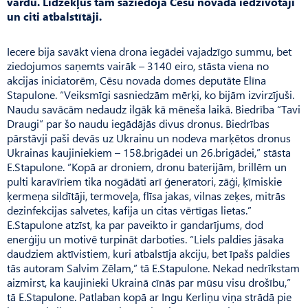
vārdu. Līdzekļus tam saziedoja Cēsu novada iedzīvotāji
un citi atbalstītāji.
Iecere bija savākt viena drona iegādei vajadzīgo summu, bet
ziedojumos saņemts vairāk – 3140 eiro, stāsta viena no
akcijas iniciatorēm, Cēsu novada domes deputāte Elīna
Stapulone. “Veiksmīgi sasniedzām mērķi, ko bijām izvirzījuši.
Naudu savācām nedaudz ilgāk kā mēneša laikā. Biedrība “Tavi
Draugi” par šo naudu iegādājās divus dronus. Biedrības
pārstāvji paši devās uz Ukrainu un nodeva marķētos dronus
Ukrainas kaujiniekiem – 158.brigādei un 26.brigādei,” stāsta
E.Stapulone. “Ko­pā ar droniem, dronu baterijām, brillēm un
pulti karavīriem tika nogādāti arī ģeneratori, zāģi, ķīmiskie
ķermeņa sildītāji, termoveļa, flīsa jakas, vilnas zeķes, mitrās
dezinfekcijas salvetes, kafija un citas vērtīgas lietas.”
E.Stapulone atzīst, ka par paveikto ir gandarījums, dod
enerģiju un motivē turpināt darboties. “Liels paldies jāsaka
daudziem aktīvistiem, kuri atbalstīja akciju, bet īpašs paldies
tās autoram Salvim Zēlam,” tā E.Stapu­lone. Nekad nedrīkstam
aizmirst, ka kaujinieki Ukrainā cīnās par mūsu visu drošību,”
tā E.Sta­pulone. Patlaban kopā ar Ingu Kerliņu viņa strādā pie