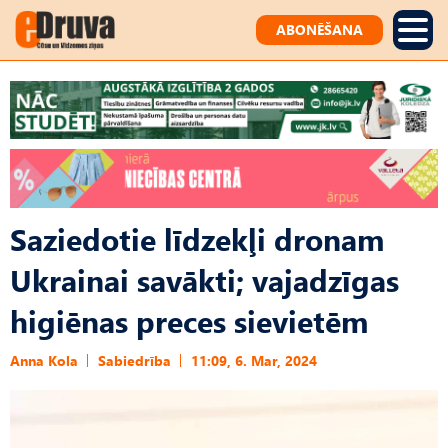
ABONĒŠANA
Saziedotie līdzekļi dronam
Ukrainai savākti; vajadzīgas
higiēnas preces sievietēm
Anna Kola
Sabiedrība
11:09, 6. Mar, 2024