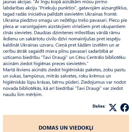
jaunas akcijas. “Ar Ingu kopā aizsākām mūsu pirmo
labdarības akciju “Priekuļu punktiņi”, gatavojām aizsargtīklus,
tagad radās iniciatīva palīdzēt sievietēm Ukrainas frontē.
Ukraina piedzīvo smagu un nežēlīgu trešo pavasari. Plecu pie
pleca ar varonīgajiem aizstāvjiem vīriešiem pret okupantiem
cīnās sievietes. Daudzas dzimtenes mīlestības vārdā rāmu
ikdienu un sakārtotu civilo dzīvi nomainījušas pret iespēju
kaldināt Ukrainas uzvaru. Cieņā pret šādām izvēlēm un ar
cerību ātrāk sagaidīt miera pilnu pavasari sadarbībā ar
uzticamo biedrību “Tavi Draugi” un Cēsu Centrālo bibliotēku
aicinām ziedot higiēnas preces sievietēm.”
Martā ikviens aicināts ziedot higiēniskās paketes, zobu pastu
un sukas, šampūnus, mitrās salvetes, roku krēmus un
higiēniskās lūpu krāsas, bērnu pūderi. Ziedojumus var nodot
novada bibliotēkās, kā arī biedrībai “Tavi Draugi” var ziedot
naudu šim mērķim.
Dalies:
DOMAS UN VIEDOKĻI