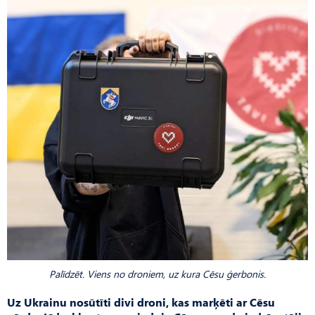
Palīdzēt. Viens no droniem, uz kura Cēsu ģerbonis.
Uz Ukrainu nosūtīti divi droni, kas marķēti ar Cēsu