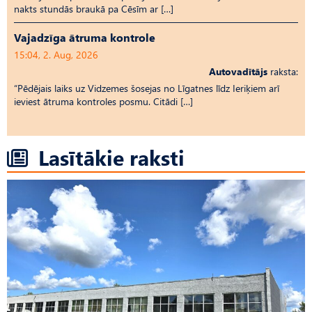
nakts stundās braukā pa Cēsīm ar […]
Vajadzīga ātruma kontrole
15:04, 2. Aug, 2026
Autovadītājs
raksta:
“Pēdējais laiks uz Vid­ze­mes šosejas no Līgatnes līdz Ieriķiem arī
ieviest ātruma kontroles posmu. Citādi […]
Lasītākie raksti