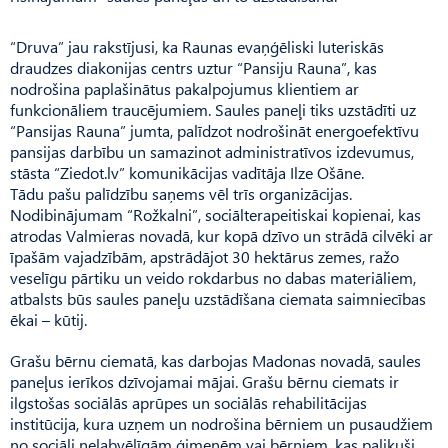
“Druva” jau rakstījusi, ka Raunas evaņģēliski luteriskās
draudzes diakonijas centrs uztur “Pansiju Rauna”, kas
nodrošina paplašinātus pakalpojumus klientiem ar
funkcionāliem traucējumiem. Saules paneļi tiks uzstādīti uz
“Pansijas Rauna” jumta, palīdzot nodrošināt energo­efektīvu
pansijas darbību un samazinot administratīvos izdevumus,
stāsta “Ziedot.lv” komunikācijas vadītāja Ilze Ošāne.
Tādu pašu palīdzību saņems vēl trīs organizācijas.
Nodibinājumam “Rožkalni”, sociālterapeitiskai kopienai, kas
atrodas Valmieras novadā, kur kopā dzīvo un strādā cilvēki ar
īpašām vajadzībām, apstrādājot 30 hektārus zemes, ražo
veselīgu pārtiku un veido rokdarbus no dabas materiāliem,
atbalsts būs saules paneļu uzstādīšana ciemata saimniecības
ēkai – kūtij.
Grašu bērnu ciematā, kas darbojas Madonas novadā, saules
paneļus ierīkos dzīvojamai mājai. Grašu bērnu ciemats ir
ilgstošas sociālās aprūpes un soci­ālās rehabilitācijas
institūcija, kura uzņem un nodrošina bērniem un pusaudžiem
no sociāli nelabvēlīgām ģimenēm vai bērniem, kas palikuši