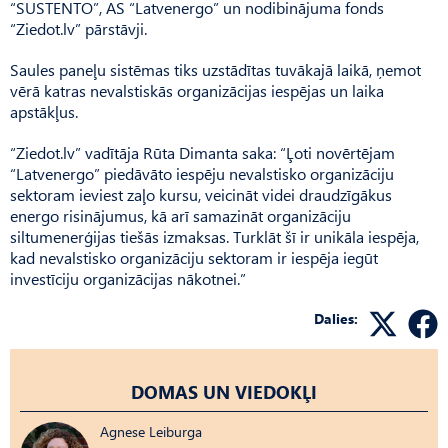
“SUSTENTO”, AS “Latvenergo” un nodibinājuma fonds
“Ziedot.lv” pārstāvji.
Saules paneļu sistēmas tiks uzstādītas tuvākajā laikā, ņemot
vērā katras nevalstiskās organizācijas iespējas un laika
apstākļus.
“Ziedot.lv” vadītāja Rūta Dimanta saka: “Ļoti novērtējam
“Latvenergo” piedāvāto iespēju nevalstisko organizāciju
sektoram ieviest zaļo kursu, veicināt videi draudzīgākus
energo risinājumus, kā arī samazināt organizāciju
siltumenerģijas tiešās izmaksas. Turklāt šī ir unikāla iespēja,
kad nevalstisko organizāciju sektoram ir iespēja iegūt
investīciju organizācijas nākotnei.”
Dalies:
DOMAS UN VIEDOKĻI
Agnese Leiburga