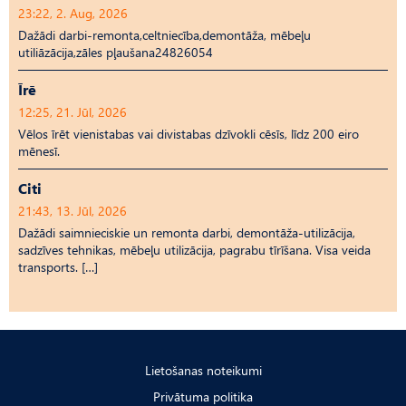
23:22, 2. Aug, 2026
Dažādi darbi-remonta,celtniecība,demontāža, mēbeļu
utiliāzācija,zāles pļaušana24826054
Īrē
12:25, 21. Jūl, 2026
Vēlos īrēt vienistabas vai divistabas dzīvokli cēsīs, līdz 200 eiro
mēnesī.
Citi
21:43, 13. Jūl, 2026
Dažādi saimnieciskie un remonta darbi, demontāža-utilizācija,
sadzīves tehnikas, mēbeļu utilizācija, pagrabu tīrīšana. Visa veida
transports. […]
Lietošanas noteikumi
Privātuma politika