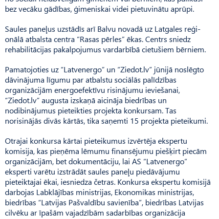
bez vecāku gādības, ģimeniskai videi pietuvinātu aprūpi.
Saules paneļus uzstādīs arī Balvu novadā uz Latgales reģi­
onālā atbalsta centra “Rasas pērles” ēkas. Centrs sniedz
rehabilitācijas pakalpojumus vardarbībā cietušiem bērniem.
Pamatojoties uz “Latvenergo” un “Ziedot.lv” jūnijā noslēgto
dāvinājuma līgumu par atbalstu sociālās palīdzības
organizācijām energoefektīvu risinājumu ieviešanai,
“Ziedot.lv” augusta izskaņā aicināja biedrības un
nodibinājumus pieteikties projekta konkursam. Tas
norisinājās divās kārtās, tika saņemti 15 projekta pieteikumi.
Otrajai konkursa kārtai pieteikumus izvērtēja ekspertu
komisija, kas pieņēma lēmumu finansējumu piešķirt piecām
organizācijām, bet dokumentāciju, lai AS “Latvenergo”
eksperti varētu izstrādāt saules paneļu piedāvājumu
pieteiktajai ēkai, iesniedza četras. Konkursa ekspertu komisijā
darbojas Labklājības ministrijas, Ekonomikas ministrijas,
biedrības “Latvijas Pašvaldību savienība”, biedrības Latvijas
cilvēku ar īpašām vajadzībām sadarbības organizācija