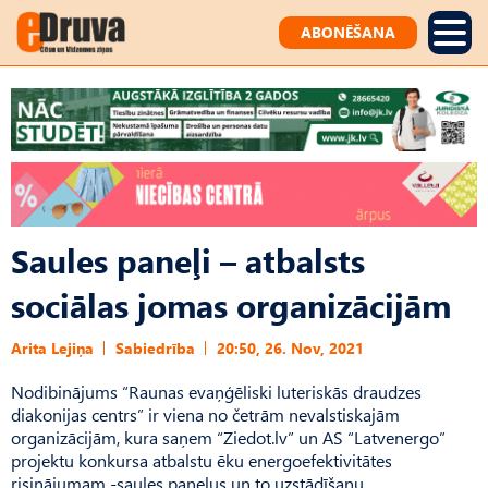
ABONĒŠANA
Saules paneļi – atbalsts
sociālas jomas organizācijām
Arita Lejiņa
Sabiedrība
20:50, 26. Nov, 2021
Nodibinājums “Raunas evaņģēliski luteriskās draudzes
diakonijas centrs” ir viena no četrām nevalstiskajām
organizācijām, kura saņem “Ziedot.lv” un AS “Latvenergo”
projektu konkursa atbalstu ēku energoefektivitātes
risinājumam -saules paneļus un to uzstādīšanu.