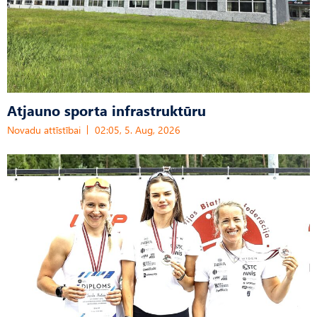
Atjauno sporta infrastruktūru
Novadu attīstībai
02:05, 5. Aug, 2026