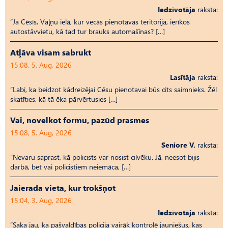
Iedzīvotāja
raksta:
“Ja Cēsīs, Vaļņu ielā, kur vecās pienotavas teritorija, ierīkos
autostāvvietu, kā tad tur brauks automašīnas? […]
Atļāva visam sabrukt
15:08, 5. Aug, 2026
Lasītāja
raksta:
“Labi, ka beidzot kādreizējai Cēsu pienotavai būs cits saimnieks. Žēl
skatīties, kā tā ēka pārvērtusies […]
Vai, novelkot formu, pazūd prasmes
15:08, 5. Aug, 2026
Seniore V.
raksta:
“Nevaru saprast, kā policists var nosist cilvēku. Jā, neesot bijis
darbā, bet vai policistiem neiemāca, […]
Jāierāda vieta, kur trokšņot
15:04, 3. Aug, 2026
Iedzīvotāja
raksta:
“Saka jau, ka pašvaldības policija vairāk kontrolē jauniešus, kas