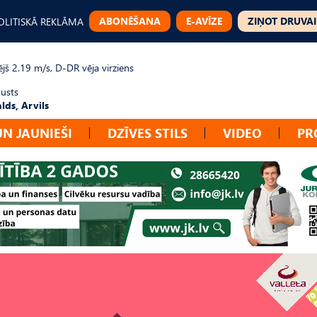
ABONĒŠANA
E-AVĪZE
ZIŅOT DRUVAI
OLITISKĀ REKLĀMA
jš 2.19 m/s, D-DR vēja virziens
gusts
lds, Arvils
UN JAUNIEŠI
DZĪVES STILS
VIDEO
PR