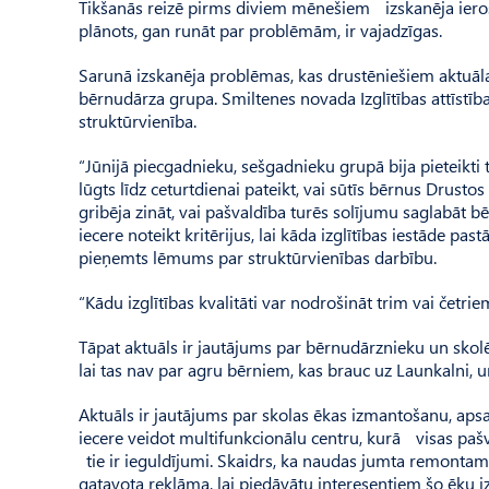
Tikšanās reizē pirms diviem mēnešiem izskanēja ierosin
plānots, gan runāt par problēmām, ir vajadzīgas.
Sarunā izskanēja problēmas, kas drustēniešiem aktuāl
bērnudārza grupa. Smiltenes novada Izglītības attīstī
struktūrvienība.
“Jūnijā piecgadnieku, sešgadnieku grupā bija pieteikti 
lūgts līdz ceturtdienai pateikt, vai sūtīs bērnus Drust
gribēja zināt, vai pašvaldība turēs solījumu saglabāt b
iecere noteikt kritērijus, lai kāda izglītības iestāde pas
pieņemts lēmums par struktūrvienības darbību.
“Kādu izglītības kvalitāti var nodrošināt trim vai četr
Tāpat aktuāls ir jautājums par bērnudārznieku un skol
lai tas nav par agru bērniem, kas brauc uz Launkalni, un
Aktuāls ir jautājums par skolas ēkas izmantošanu, aps
iecere veidot multifunkcionālu centru, kurā visas paš
tie ir ieguldījumi. Skaidrs, ka naudas jumta remontam u
gatavota reklāma, lai piedāvātu interesentiem šo ēku