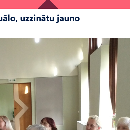
uālo, uzzinātu jauno