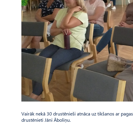
Vairāk nekā 30 drustēnieši atnāca uz tikšanos ar paga
drustēnieti Jāni Āboliņu.