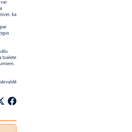
 var
ja
zsver, ka
 par
rogus
vālu
a tualete
ājumiem.
 pārvaldē