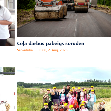
Ceļa darbus pabeigs šoruden
Sabiedrība
03:00, 2. Aug, 2026