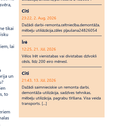
svēra,
Citi
23:22, 2. Aug, 2026
Dažādi darbi-remonta,celtniecība,demontāža,
ne tikai
mēbeļu utiliāzācija,zāles pļaušana24826054
lisku
Īrē
iem, lai
12:25, 21. Jūl, 2026
Vēlos īrēt vienistabas vai divistabas dzīvokli
cēsīs, līdz 200 eiro mēnesī.
a
Citi
rija un
21:43, 13. Jūl, 2026
u?
Dažādi saimnieciskie un remonta darbi,
ien
demontāža-utilizācija, sadzīves tehnikas,
s, to
mēbeļu utilizācija, pagrabu tīrīšana. Visa veida
transports. […]
zeriem
malas
t.