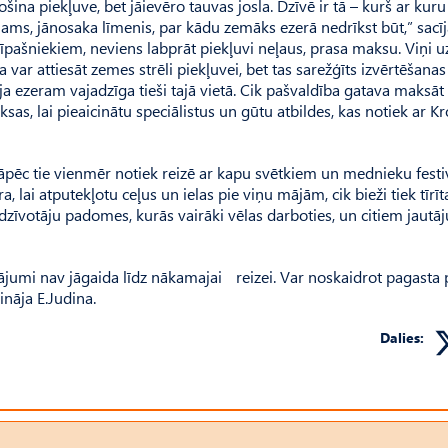
ina piekļuve, bet jāievēro tauvas josla. Dzīvē ir tā – kurš ar kuru
ējams, jānosaka līmenis, par kādu zemāks ezerā nedrīkst būt,” sacī
 īpašniekiem, neviens labprāt piekļuvi neļaus, prasa maksu. Viņi u
 var attiesāt zemes strēli piekļuvei, bet tas sarežģīts izvērtēšanas
a ezeram vajadzīga tieši tajā vietā. Cik pašvaldība gatava maksāt
as, lai pieaicinātu speciālistus un gūtu atbildes, kas notiek ar K
, kāpēc tie vienmēr notiek reizē ar kapu svētkiem un mednieku festi
 lai atputekļotu ceļus un ielas pie viņu mājām, cik bieži tiek tīrīt
iedzīvotāju padomes, kurās vairāki vēlas darboties, un citiem jaut
inājumi nav jāgaida līdz nākamajai reizei. Var noskaidrot pagasta
ināja E.Judina.
Dalies: