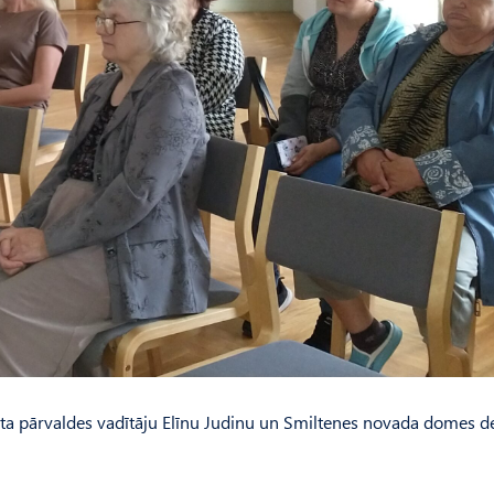
sta pārvaldes vadītāju Elīnu Judinu un Smiltenes novada domes d