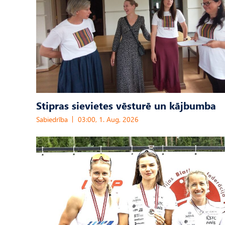
Stipras sievietes vēsturē un kājbumba
Sabiedrība
03:00, 1. Aug, 2026