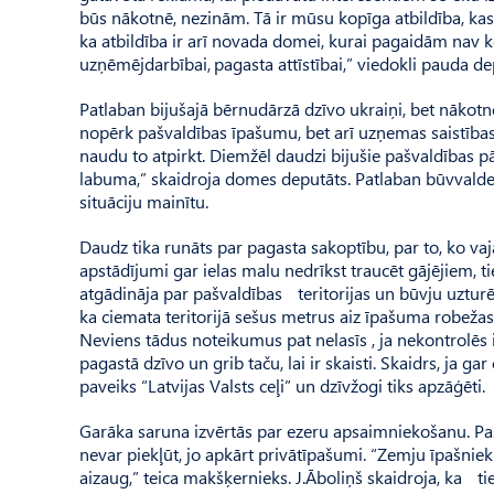
būs nākotnē, nezinām. Tā ir mūsu kopīga atbildība, kas
ka atbildība ir arī novada domei, kurai pagaidām nav 
uzņēmējdarbībai, pagasta attīstībai,” viedokli pauda de
Patlaban bijušajā bērnudārzā dzīvo ukraiņi, bet nākotnē
nopērk pašvaldības īpašumu, bet arī uzņemas saistības, l
naudu to atpirkt. Diemžēl daudzi bijušie pašvaldības p
labuma,” skaidroja domes deputāts. Patlaban būvvalde
situ­āciju mainītu.
Daudz tika runāts par pagasta sakoptību, par to, ko vaj
apstādījumi gar ielas malu nedrīkst traucēt gājējiem, t
atgādināja par pašvaldības teritorijas un būvju uzturē
ka ciemata teritorijā sešus metrus aiz īpašuma robežas
Neviens tādus noteikumus pat nelasīs , ja nekontrolēs izp
pagastā dzīvo un grib taču, lai ir skaisti. Skaidrs, ja g
paveiks “Latvijas Valsts ceļi” un dzīvžogi tiks apzāģēti.
Garāka saruna izvērtās par ezeru apsaimniekošanu. Paš­
nevar piekļūt, jo apkārt privātīpašumi. “Zemju īpašniek
aizaug,” teica makšķernieks. J.Āboliņš skaidroja, ka ti