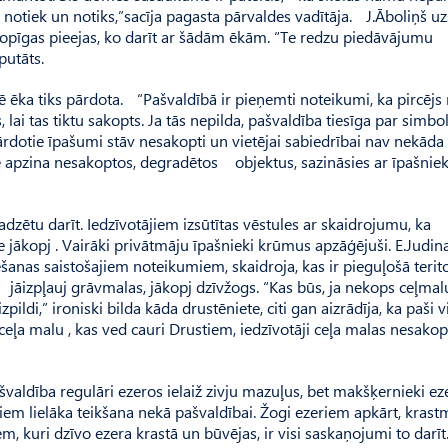
 notiek un notiks,”sacīja pagasta pārvaldes vadītāja. J.Āboliņš uz
kopīgas pieejas, ko darīt ar šādām ēkām. “Te redzu piedāvājumu
putāts.
 ēka tiks pārdota. “Pašvaldībā ir pieņemti noteikumi, ka pircējs 
ai tas tiktu sakopts. Ja tās nepilda, paš­valdība tiesīga par simbo
ārdotie īpašumi stāv nesakopti un vietējai sabiedrībai nav nekāda
 apzina nesakoptos, degradētos objektus, sazināsies ar īpašniek
adzētu darīt. Iedzīvotājiem izsūtītas vēstules ar skaidrojumu, ka
ie jākopj . Vairāki privātmāju īpašnieki krūmus apzāģējuši. E.Judin
šanas saistošajiem noteikumiem, skaidroja, kas ir pieguļošā terito
 jāizpļauj grāvmalas, jākopj dzīvžogs. “Kas būs, ja nekops ceļmal
ildi,” ironiski bilda kāda drustēniete, citi gan aizrādīja, ka paši v
ar ceļa malu , kas ved cauri Drustiem, iedzīvotāji ceļa malas nesakop
valdība regulāri ezeros ielaiž zivju mazuļus, bet makšķernieki e
iem lielāka teikšana nekā paš­valdībai. Žogi ezeriem apkārt, krast
em, kuri dzīvo ezera krastā un būvējas, ir visi saskaņojumi to darī