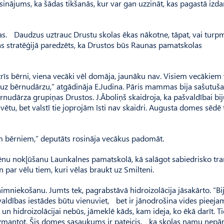
ājums, ka šādas tikšanās, kur var gan uzzināt, kas pagastā izdar
as. Daudzus uztrauc Drustu skolas ēkas nākotne, tāpat, vai turp
bas stratēģijā paredzēts, ka Drustos būs Raunas pamatskolas
trīs bērni, viena vecāki vēl domāja, jaunāku nav. Visiem vecākiem 
os uz bērnudārzu,” atgādināja E.Judi­na. Pāris mammas bija sašutuš
ērnudārza grupiņas Drustos. J.Āboliņš skaidroja, ka pašvaldībai bij
tāvētu, bet valstī tie joprojām īsti nav skaidri. Augusta domes sēdē 
iem bērniem,” deputāts rosināja vecākus padomāt.
ēnu nokļūšanu Launkalnes pamatskolā, kā salāgot sabiedrisko tra
 par vēlu tiem, kuri vēlas braukt uz Smilteni.
aimniekošanu. Jumts tek, pagrabstāvā hidroizolācija jāsakārto. “B
valdības iestādes būtu vienuviet, bet ir jānodrošina vides pieeja
n hidroizolācijai nebūs, jāmeklē kāds, kam ideja, ko ēkā darīt. T
 izmantot. Šis domes sasaukums ir pateicis, ka skolas namu nepā