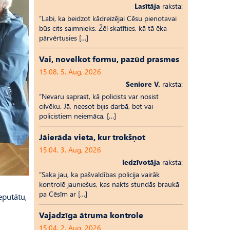
Lasītāja
raksta:
“Labi, ka beidzot kādreizējai Cēsu pienotavai
būs cits saimnieks. Žēl skatīties, kā tā ēka
pārvērtusies […]
Vai, novelkot formu, pazūd prasmes
15:08, 5. Aug, 2026
Seniore V.
raksta:
“Nevaru saprast, kā policists var nosist
cilvēku. Jā, neesot bijis darbā, bet vai
policistiem neiemāca, […]
Jāierāda vieta, kur trokšņot
15:04, 3. Aug, 2026
Iedzīvotāja
raksta:
“Saka jau, ka pašvaldības policija vairāk
kontrolē jauniešus, kas nakts stundās braukā
pa Cēsīm ar […]
eputātu,
Vajadzīga ātruma kontrole
15:04, 2. Aug, 2026