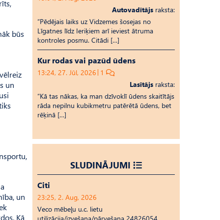
īts,
Autovadītājs
raksta:
“Pēdējais laiks uz Vid­ze­mes šosejas no
Līgatnes līdz Ieriķiem arī ieviest ātruma
māk būs
kontroles posmu. Citādi […]
Kur rodas vai pazūd ūdens
13:24, 27. Jūl, 2026
1
vēlreiz
as un
Lasītājs
raksta:
usi
“Kā tas nākas, ka man dzīvoklī ūdens skaitītājs
tiks
rāda nepilnu kubikmetru patērētā ūdens, bet
rēķinā […]
nsportu,
SLUDINĀJUMI
Citi
ija
mība, un
23:25, 2. Aug, 2026
iek
Veco mēbeļu u.c. lietu
rdos. Kā
utilizācija/izvešana/pārvešana 24826054