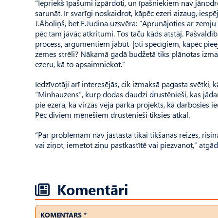
“Iepriekš īpašumi izpārdoti, un īpašniekiem nav jānodroš
sarunāt. Ir svarīgi noskaidrot, kāpēc ezeri aizaug, iesp
J.Āboliņš, bet E.Judina uzsvēra: “Aprunājoties ar zemju
pēc tam jāvāc atkritumi. Tos taču kāds atstāj. Pašvaldība
process, argumentiem jābūt ļoti spēcīgiem, kāpēc pieej
zemes strēli? Nākamā gadā budžetā tiks plānotas izmaks
ezeru, kā to apsaimniekot.”
Iedzīvotāji arī interesējās, cik izmaksā pagasta svētki
“Minhauzens”, kurp dodas daudzi drustēnieši, kas jādara,
pie ezera, kā virzās vēja parka projekts, kā darbosies 
Pēc diviem mēnešiem drustēnieši tiksies atkal.
“Par problēmām nav jāstāsta tikai tikšanās reizēs, ris
vai ziņot, iemetot ziņu past­kastītē vai piezvanot,” atgād
Komentāri
KOMENTĀRS *