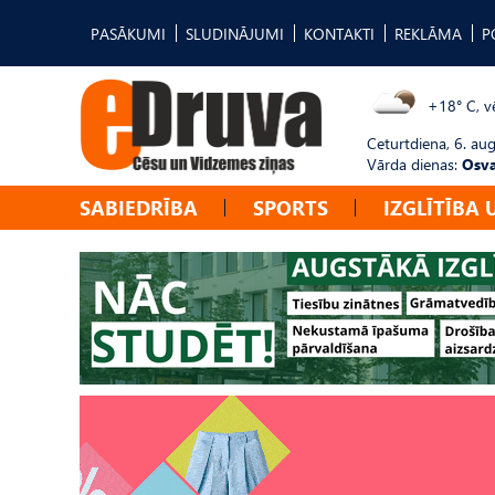
PASĀKUMI
SLUDINĀJUMI
KONTAKTI
REKLĀMA
P
+18° C, vē
Ceturtdiena, 6. au
Vārda dienas:
Osva
SABIEDRĪBA
SPORTS
IZGLĪTĪBA 