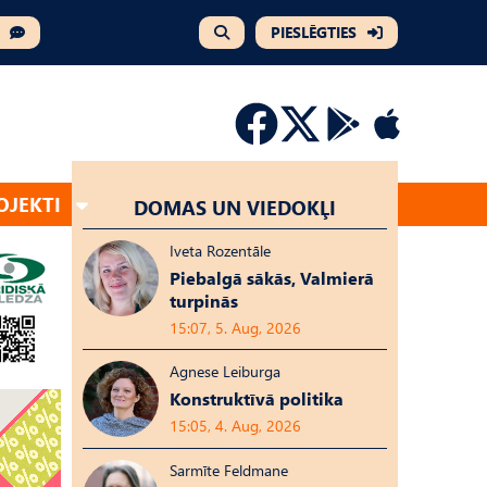
PIESLĒGTIES
OJEKTI
DOMAS UN VIEDOKĻI
Iveta Rozentāle
Piebalgā sākās, Valmierā
turpinās
15:07, 5. Aug, 2026
Agnese Leiburga
Konstruktīvā politika
15:05, 4. Aug, 2026
Sarmīte Feldmane