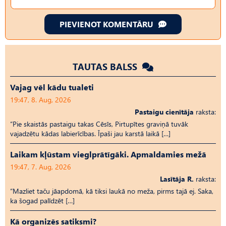
PIEVIENOT KOMENTĀRU
TAUTAS BALSS
Vajag vēl kādu tualeti
19:47, 8. Aug, 2026
Pastaigu cienītāja
raksta:
“Pie skaistās pastaigu takas Cēsīs, Pirtupītes graviņā tuvāk
vajadzētu kādas labierīcības. Īpaši jau karstā laikā […]
Laikam kļūstam vieglprātīgāki. Apmaldamies mežā
19:47, 7. Aug, 2026
Lasītāja R.
raksta:
“Mazliet taču jāapdomā, kā tiksi laukā no meža, pirms tajā ej. Saka,
ka šogad palīdzēt […]
Kā organizēs satiksmi?