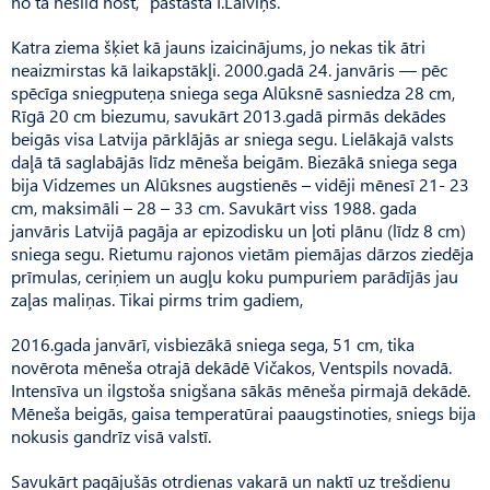
no tā neslīd nost,” pastāsta I.Laiviņš.
Katra ziema šķiet kā jauns izaicinājums, jo nekas tik ātri
neaizmirstas kā laikapstākļi. 2000.gadā 24. janvāris — pēc
spēcīga sniegputeņa sniega sega Alūksnē sasniedza 28 cm,
Rīgā 20 cm biezumu, savukārt 2013.gadā pirmās dekādes
beigās visa Latvija pārklājās ar sniega segu. Lielākajā valsts
daļā tā saglabājās līdz mēneša beigām. Biezākā sniega sega
bija Vidzemes un Alūksnes augstienēs – vidēji mēnesī 21- 23
cm, maksimāli – 28 – 33 cm. Savukārt viss 1988. gada
janvāris Latvijā pagāja ar epizodisku un ļoti plānu (līdz 8 cm)
sniega segu. Rietumu rajonos vietām piemājas dārzos ziedēja
prīmulas, ceriņiem un augļu koku pumpuriem parādījās jau
zaļas maliņas. Tikai pirms trim gadiem,
2016.gada janvārī, visbiezākā sniega sega, 51 cm, tika
novērota mēneša otrajā dekādē Vičakos, Ventspils novadā.
Intensīva un ilgstoša snigšana sākās mēneša pirmajā dekādē.
Mēneša beigās, gaisa temperatūrai paaugstinoties, sniegs bija
nokusis gandrīz visā valstī.
Savukārt pagājušās otrdienas vakarā un naktī uz trešdienu