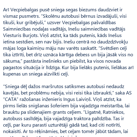
Arī Vecpiebalgas pusē sniega segas biezums daudzviet ir
vismaz pusmetrs. “Skolēnu autobusi bērnus izvadājuši, visi
tikuši, kur gribējuši,” uzsver Vecpiebalgas pašvaldības
Saimniecības nodaļas vadītājs, Inešu saimniecības vadītājs
Viesturis Burjots. Viņš atzīst, ka tāds putenis, kāds Ine­šus
ietina sestdien, sen nav bijis. Inešu centrā no daudzdzīvokļu
mājas loga kaimiņu māju nav varēts saskatīt. “Svētdien ceļi
tika iztīrīti, bet drīz uznāca kārtīga debess un bija jāsāk viss no
sākuma,” pastāsta inešnieks un piebilst, ka visos novada
pagastos situācija ir līdzīga. Kur bija lielāks putenis, lielākas arī
kupenas un sniega aizvilkti ceļi.
“Sniega dēļ dažos maršrutos satiksmes autobusi nedaudz
kavējās, bet problēmu nebija, visi reisi tika izbraukti,” saka AS
“CATA” ražošanas inženieris Ingus ­Lai­viņš. Viņš atzīst, ka
pirms lielās snigšanas šoferiem bija vajadzīga meistarība, lai
brauktu pa slidenajiem grants ceļiem. “Lī­gatnē, Ratniekos,
autobuss saslīdēja, bija vajadzīga traktora palīdzība. Tas ir
ceļš, par kuru parasti uzturētāji gādā tad, kad citi notīrīti,
nokaisīti. Ar to rēķināmies, bet ceļam tomēr jābūt tādam, lai