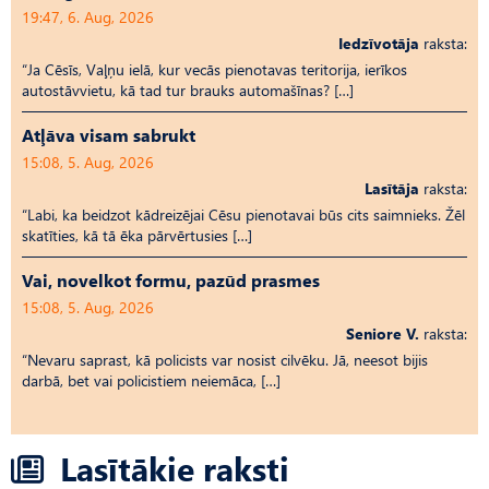
19:47, 6. Aug, 2026
Iedzīvotāja
raksta:
“Ja Cēsīs, Vaļņu ielā, kur vecās pienotavas teritorija, ierīkos
autostāvvietu, kā tad tur brauks automašīnas? […]
Atļāva visam sabrukt
15:08, 5. Aug, 2026
Lasītāja
raksta:
“Labi, ka beidzot kādreizējai Cēsu pienotavai būs cits saimnieks. Žēl
skatīties, kā tā ēka pārvērtusies […]
Vai, novelkot formu, pazūd prasmes
15:08, 5. Aug, 2026
Seniore V.
raksta:
“Nevaru saprast, kā policists var nosist cilvēku. Jā, neesot bijis
darbā, bet vai policistiem neiemāca, […]
Lasītākie raksti