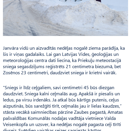
Janvāra vidū un aizvadītās nedēļas nogalē ziema parādīja, ka
šis ir viņas gadalaiks. Lai gan Latvijas Vides, ģeoloģijas un
meteoroloģijas centra dati liecina, ka Priekuļu meteostacijā
sniega segasdziļums reģistrēts 21 centimetra biezumā, bet
Zosēnos 23 centimetri, daudzviet sniega ir krietni vairāk.
“Sniegs ir līdz ceļgaliem, savi centimetri 45 būs diezgan
daudzviet. Sniega kalni ceļmalās aug. Apakšā ir piesalis un
ledus, pa virsu irdenāks. Ja atkal būs kārtīgs putenis, ceļus
aizputinās, būs sarežģīti tīrīt, ceļmalās jau ir lielas kaudzes,”
stāsta vecākā saim­niecības pārzine Zaubes pagastā, Amatas
pašvaldības Ko­munā­lās nodaļas vadītāja vietniece Valda
Veisenkopfa un uzsver, ka nedēļas nogalē pagasta ceļi tīrīti
divreiz. Svētdien vairākas reizes sagriezās kārtīgs