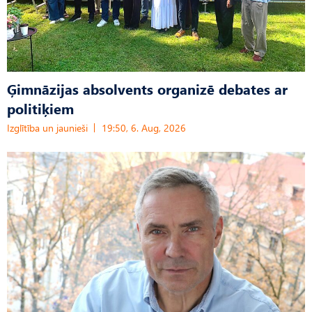
Ģimnāzijas absolvents organizē debates ar
politiķiem
Izglītība un jaunieši
19:50, 6. Aug, 2026