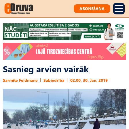
ABONĒŠANA
Sasnieg arvien vairāk
Sarmīte Feldmane
Sabiedrība
02:00, 30. Jan, 2019