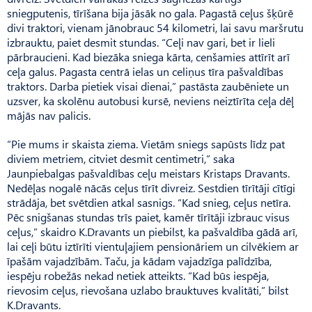
sniegputenis, tīrīšana bija jāsāk no gala. Pagastā ceļus šķūrē
divi traktori, vienam jānobrauc 54 kilometri, lai savu maršrutu
izbrauktu, paiet desmit stundas. “Ceļi nav gari, bet ir lieli
pārbraucieni. Kad biezāka sniega kārta, cenšamies attīrīt arī
ceļa galus. Pagasta centrā ielas un celiņus tīra pašvaldības
traktors. Darba pietiek visai dienai,” pastāsta zaubēniete un
uzsver, ka skolēnu autobusi kursē, neviens neiztīrīta ceļa dēļ
mājās nav palicis.
“Pie mums ir skaista ziema. Vietām sniegs sapūsts līdz pat
diviem metriem, citviet desmit centimetri,” saka
Jaunpiebalgas paš­valdības ceļu meistars Kristaps Dravants.
Nedēļas nogalē nācās ceļus tīrīt divreiz. Sestdien tīrītāji cītīgi
strādāja, bet svētdien atkal sasnigs. “Kad snieg, ceļus netīra.
Pēc snigšanas stundas trīs paiet, kamēr tīrītāji izbrauc visus
ceļus,” skaidro K.Dravants un piebilst, ka pašvaldība gādā arī,
lai ceļi būtu iztīrīti vientuļajiem pensionāriem un cilvēkiem ar
īpašām vajadzībām. Taču, ja kādam vajadzīga palīdzība,
iespēju robežās nekad netiek atteikts. “Kad būs iespēja,
rievosim ceļus, rievošana uzlabo brauktuves kvalitāti,” bilst
K.Dravants.