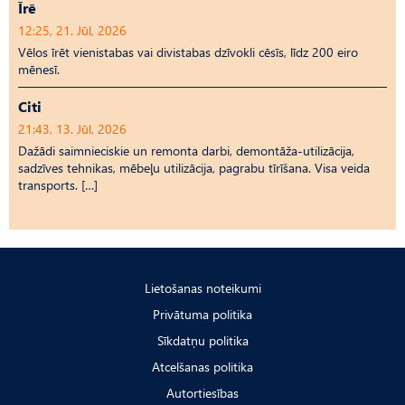
Īrē
12:25, 21. Jūl, 2026
Vēlos īrēt vienistabas vai divistabas dzīvokli cēsīs, līdz 200 eiro
mēnesī.
Citi
21:43, 13. Jūl, 2026
Dažādi saimnieciskie un remonta darbi, demontāža-utilizācija,
sadzīves tehnikas, mēbeļu utilizācija, pagrabu tīrīšana. Visa veida
transports. […]
Lietošanas noteikumi
Privātuma politika
Sīkdatņu politika
Atcelšanas politika
Autortiesības