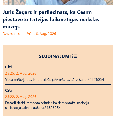
Juris Žagars ir pārliecināts, ka Cēsīm
piestāvētu Latvijas laikmetīgās mākslas
muzejs
Dzīves stils
19:21, 6. Aug, 2026
SLUDINĀJUMI
Citi
23:25, 2. Aug, 2026
Veco mēbeļu u.c. lietu utilizācija/izvešana/pārvešana 24826054
Citi
23:22, 2. Aug, 2026
Dažādi darbi-remonta,celtniecība,demontāža, mēbeļu
utiliāzācija,zāles pļaušana24826054