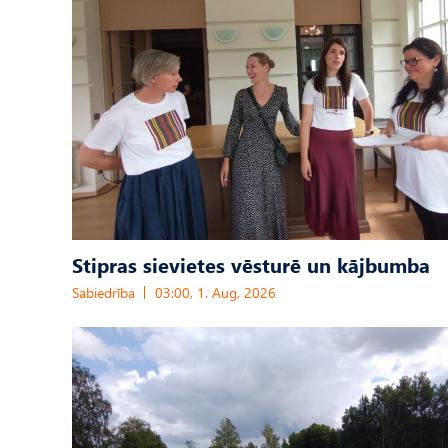
Stipras sievietes vēsturē un kājbumba
Sabiedrība
03:00, 1. Aug, 2026