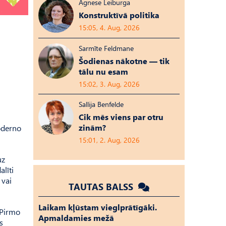
Agnese Leiburga
Konstruktīvā politika
15:05, 4. Aug, 2026
Sarmīte Feldmane
Šodienas nākotne — tik
tālu nu esam
15:02, 3. Aug, 2026
Sallija Benfelde
Cik mēs viens par otru
zinām?
oderno
15:01, 2. Aug, 2026
uz
alīti
 vai
TAUTAS BALSS
Laikam kļūstam vieglprātīgāki.
 Pirmo
Apmaldamies mežā
s