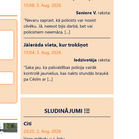
15:08, 5. Aug, 2026
Seniore V.
raksta:
“Nevaru saprast, kā policists var nosist
cilvēku. Jā, neesot bijis darbā, bet vai
policistiem neiemāca, […]
Jāierāda vieta, kur trokšņot
15:04, 3. Aug, 2026
Iedzīvotāja
raksta:
“Saka jau, ka pašvaldības policija vairāk
kontrolē jauniešus, kas nakts stundās braukā
pa Cēsīm ar […]
SLUDINĀJUMI
Citi
23:25, 2. Aug, 2026
Veco mēbeļu u.c. lietu