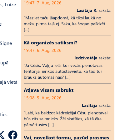
19:47, 7. Aug, 2026
s, Luīze
Lasītāja R.
raksta:
“Mazliet taču jāapdomā, kā tiksi laukā no
e
meža, pirms tajā ej. Saka, ka šogad palīdzēt
[…]
Kā organizēs satiksmi?
 Signe
19:47, 6. Aug, 2026
Iedzīvotāja
raksta:
rupā –
“Ja Cēsīs, Vaļņu ielā, kur vecās pienotavas
teritorija, ierīkos autostāvvietu, kā tad tur
brauks automašīnas? […]
ajā vietā
Atļāva visam sabrukt
15:08, 5. Aug, 2026
Lasītāja
raksta:
“Labi, ka beidzot kādreizējai Cēsu pienotavai
ties
būs cits saimnieks. Žēl skatīties, kā tā ēka
pārvērtusies […]
Vai, novelkot formu, pazūd prasmes