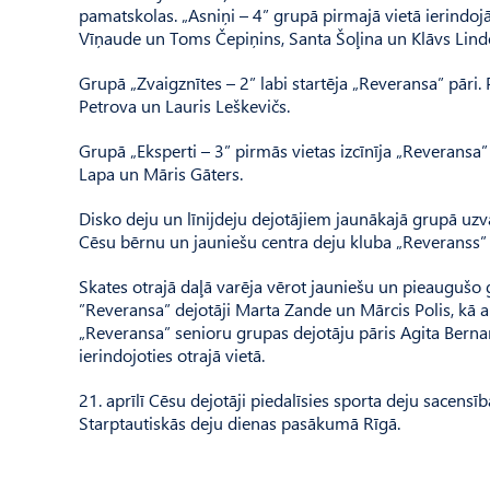
pamatskolas. „Asniņi – 4” grupā pirmajā vietā ierindojās
Vīņaude un Toms Čepiņins, Santa Šoļina un Klāvs Lind
Grupā „Zvaigznītes – 2” labi startēja „Reveransa” pāri
Petrova un Lauris Leškevičs.
Grupā „Eksperti – 3” pirmās vietas izcīnīja „Reveransa”
Lapa un Māris Gāters.
Disko deju un līnijdeju dejotājiem jaunākajā grupā uzv
Cēsu bērnu un jauniešu centra deju kluba „Reveranss” la
Skates otrajā daļā varēja vērot jauniešu un pieaugušo 
”Reveransa” dejotāji Marta Zande un Mārcis Polis, kā a
„Reveransa” senioru grupas dejotāju pāris Agita Berna
ierindojoties otrajā vietā.
21. aprīlī Cēsu dejotāji piedalīsies sporta deju sacensībā
Starptautiskās deju dienas pasākumā Rīgā.