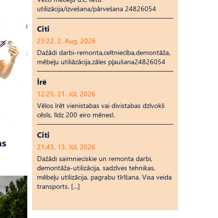
utilizācija/izvešana/pārvešana 24826054
Citi
23:22, 2. Aug, 2026
Dažādi darbi-remonta,celtniecība,demontāža,
mēbeļu utiliāzācija,zāles pļaušana24826054
Īrē
12:25, 21. Jūl, 2026
Vēlos īrēt vienistabas vai divistabas dzīvokli
cēsīs, līdz 200 eiro mēnesī.
Citi
as
21:43, 13. Jūl, 2026
Dažādi saimnieciskie un remonta darbi,
demontāža-utilizācija, sadzīves tehnikas,
mēbeļu utilizācija, pagrabu tīrīšana. Visa veida
transports. […]