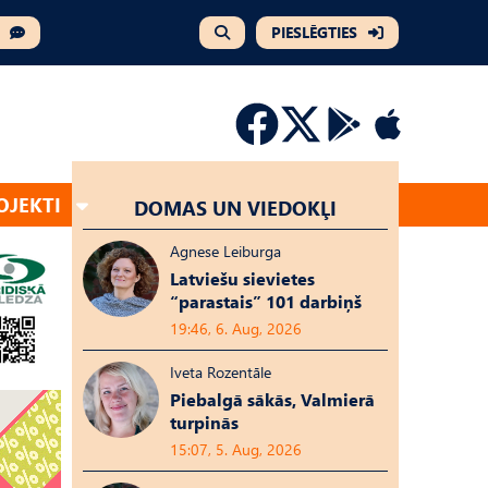
PIESLĒGTIES
OJEKTI
DOMAS UN VIEDOKĻI
Agnese Leiburga
Latviešu sievietes
“parastais” 101 darbiņš
19:46, 6. Aug, 2026
Iveta Rozentāle
Piebalgā sākās, Valmierā
turpinās
15:07, 5. Aug, 2026