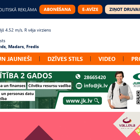
ABONĒŠANA
E-AVĪZE
ZIŅOT DRUVAI
OLITISKĀ REKLĀMA
jš 4.52 m/s, R vēja virziens
sts
ēds, Madars, Fredis
UN JAUNIEŠI
DZĪVES STILS
VIDEO
PR