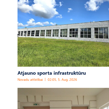
Atjauno sporta infrastruktūru
Novadu attīstībai
02:05, 5. Aug, 2026