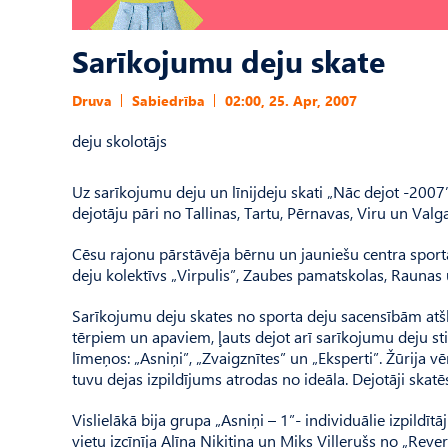
Sarīkojumu deju skate
Druva
Sabiedrība
02:00, 25. Apr, 2007
deju skolotājs
Uz sarīkojumu deju un līnijdeju skati „Nāc dejot -2007”
dejotāju pāri no Tallinas, Tartu, Pērnavas, Viru un Valga
Cēsu rajonu pārstāvēja bērnu un jauniešu centra spor
deju kolektīvs „Virpulis”, Zaubes pamatskolas, Raunas u
Sarīkojumu deju skates no sporta deju sacensībām atšķir
tērpiem un apaviem, ļauts dejot arī sarīkojumu deju stila 
līmeņos: „Asniņi”, „Zvaigznītes” un „Eksperti”. Žūrija vē
tuvu dejas izpildījums atrodas no ideāla. Dejotāji skatē
Vislielākā bija grupa „Asniņi – 1”- individuālie izpildī
vietu izcīnīja Alīna Ņikitina un Miks Villerušs no „Reve