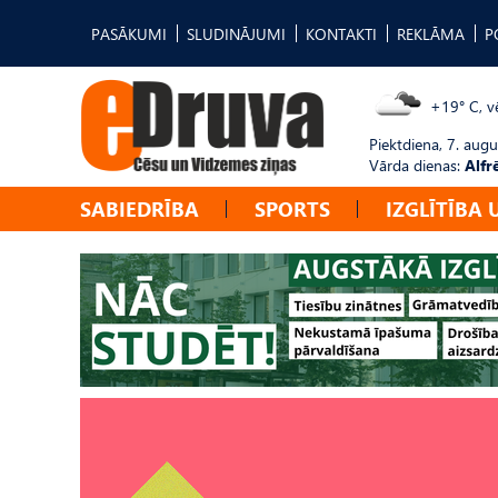
PASĀKUMI
SLUDINĀJUMI
KONTAKTI
REKLĀMA
P
+19° C, vē
Piektdiena, 7. augu
Vārda dienas:
Alfr
SABIEDRĪBA
SPORTS
IZGLĪTĪBA 