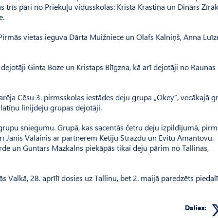
 trīs pāri no Priekuļu vidusskolas: Krista Krastiņa un Dinārs Zīrāk
e.
. Pirmās vietas ieguva Dārta Muižniece un Olafs Kalniņš, Anna Luīz
 dejotāji Ginta Boze un Kristaps Blīgzna, kā arī dejotāji no Raunas
arēja Cēsu 3. pirmsskolas iestādes deju grupa „Okey”, vecākajā g
tīņu līnijdeju grupas dejotāji.
grupu sniegumu. Grupā, kas sacentās četru deju izpildījumā, pirm
rī Jānis Valainis ar partnerēm Ketiju Strazdu un Evitu Amantovu.
rde un Guntars Mazkalns piekāpās tikai deju pārim no Tallinas,
s Valkā, 28. aprīlī dosies uz Tallinu, bet 2. maijā paredzēts piedalī
Dalies: