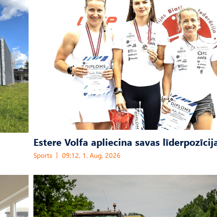
Estere Volfa apliecina savas līderpozīcij
Sports
09:12, 1. Aug, 2026