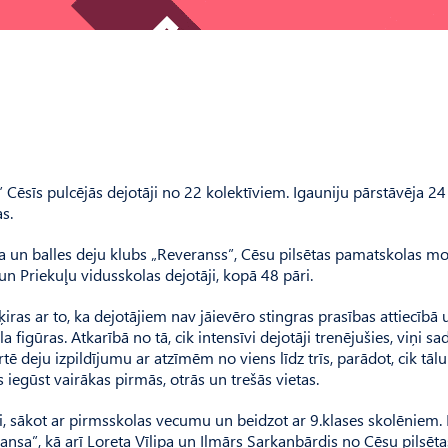
 Cēsīs pulcējās dejotāji no 22 kolektīviem. Igauniju pārstāvēja 24
s.
ta un balles deju klubs „Reveranss”, Cēsu pilsētas pamatskolas m
n Priekuļu vidusskolas dejotāji, kopā 48 pāri.
as ar to, ka dejotājiem nav jāievēro stingras prasības attiecībā 
figūras. Atkarībā no tā, cik intensīvi dejotāji trenējušies, viņi sad
rtē deju izpildījumu ar atzīmēm no viens līdz trīs, parādot, cik tālu
s iegūst vairākas pirmās, otrās un trešās vietas.
tāji, sākot ar pirmsskolas vecumu un beidzot ar 9.klases skolēniem.
ransa”, kā arī Loreta Vīlipa un Ilmārs Sarkanbārdis no Cēsu pilsēta