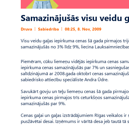
Samazinājušās visu veidu 
Druva
Sabiedrība
08:25, 8. Nov, 2009
Visu veidu gaļas iepirkuma cenas šā gada pirmajos trij
samazinājušās no 3% līdz 9%, liecina Lauksaimniecības
Piemēram, cūku liemeņu vidējās iepirkuma cenas samaz
iepirkuma cenas samazinājušās par 7% un sasniegušas 
salīdzinājumā ar 2008.gada oktobrī cenas samazināju
sabiedrisko attiecību speciāliste Andra Ūdre.
Savukārt govju un teļu liemeņu cenas šā gada pirmajos 
iepirkuma cenas pirmajos trīs ceturkšņos samazinājuš
samazinājušās par 9%.
Cenas gaļai un gaļas izstrādājumiem Rīgas veikalos ir 
pusžāvētai desai. Izņēmums ir vārītā desa jeb tautā tā