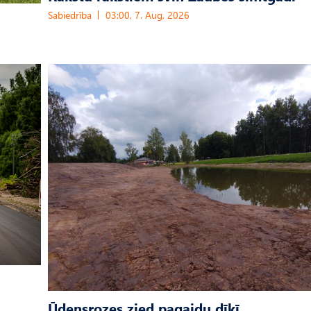
Sabiedrība
03:00, 7. Aug, 2026
Ūdensrozes zied pagaidu dīķī