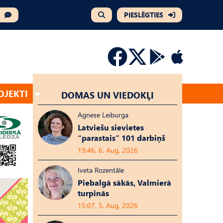
PIESLĒGTIES
OJEKTI
DOMAS UN VIEDOKĻI
Agnese Leiburga
Latviešu sievietes
“parastais” 101 darbiņš
19:46, 6. Aug, 2026
Iveta Rozentāle
Piebalgā sākās, Valmierā
turpinās
15:07, 5. Aug, 2026