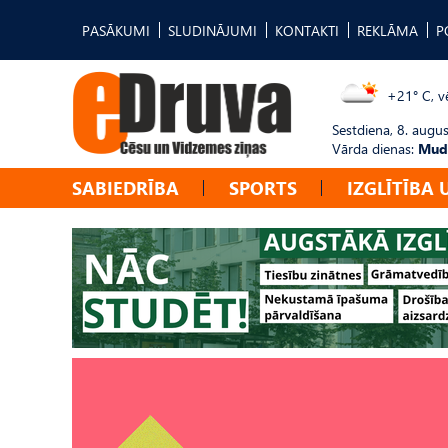
PASĀKUMI
SLUDINĀJUMI
KONTAKTI
REKLĀMA
P
+21° C, vē
Sestdiena, 8. augus
Vārda dienas:
Mudī
SABIEDRĪBA
SPORTS
IZGLĪTĪBA 