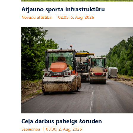
Atjauno sporta infrastruktūru
Novadu attīstībai
02:05, 5. Aug, 2026
Ceļa darbus pabeigs šoruden
Sabiedrība
03:00, 2. Aug, 2026