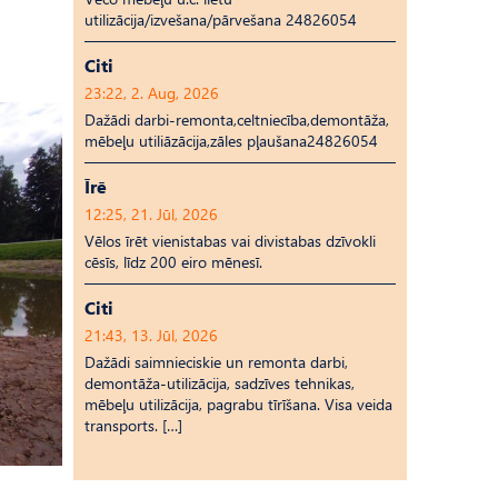
utilizācija/izvešana/pārvešana 24826054
Citi
23:22, 2. Aug, 2026
Dažādi darbi-remonta,celtniecība,demontāža,
mēbeļu utiliāzācija,zāles pļaušana24826054
Īrē
12:25, 21. Jūl, 2026
Vēlos īrēt vienistabas vai divistabas dzīvokli
cēsīs, līdz 200 eiro mēnesī.
Citi
21:43, 13. Jūl, 2026
Dažādi saimnieciskie un remonta darbi,
demontāža-utilizācija, sadzīves tehnikas,
mēbeļu utilizācija, pagrabu tīrīšana. Visa veida
transports. […]