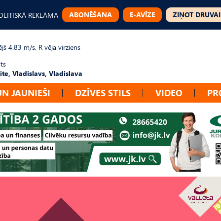
ABONĒŠANA
E-AVĪZE
ZIŅOT DRUVAI
OLITISKĀ REKLĀMA
jš 4.83 m/s, R vēja virziens
ts
te, Vladislavs, Vladislava
UN JAUNIEŠI
DZĪVES STILS
VIDEO
PR