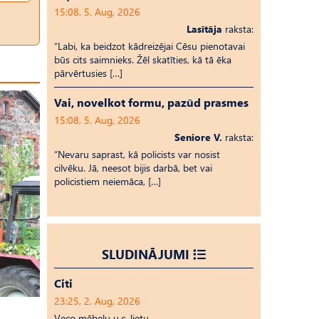
15:08, 5. Aug, 2026
Lasītāja
raksta:
“Labi, ka beidzot kādreizējai Cēsu pienotavai
būs cits saimnieks. Žēl skatīties, kā tā ēka
pārvērtusies […]
Vai, novelkot formu, pazūd prasmes
15:08, 5. Aug, 2026
Seniore V.
raksta:
“Nevaru saprast, kā policists var nosist
cilvēku. Jā, neesot bijis darbā, bet vai
policistiem neiemāca, […]
SLUDINĀJUMI
Citi
23:25, 2. Aug, 2026
Veco mēbeļu u.c. lietu