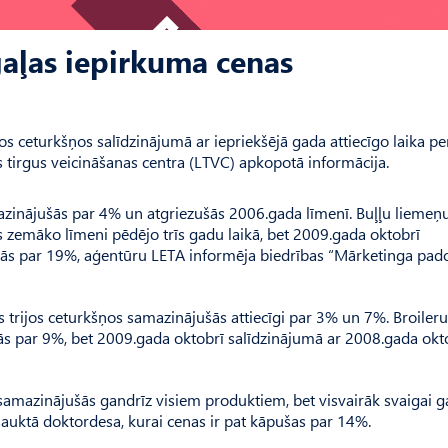
gaļas iepirkuma cenas
os ceturkšņos salīdzinājumā ar iepriekšējā gada attiecīgo laika p
 tirgus veicināšanas centra (LTVC) apkopotā informācija.
inājušās par 4% un atgriezušās 2006.gada līmenī. Buļļu liemeņu
zemāko līmeni pēdējo trīs gadu laikā, bet 2009.gada oktobrī
šās par 19%, aģentūru LETA informēja biedrības “Mārketinga pa
trijos ceturkšņos samazinājušās attiecīgi par 3% un 7%. Broileru
ās par 9%, bet 2009.gada oktobrī salīdzinājumā ar 2008.gada okt
samazinājušās gandrīz visiem produktiem, bet visvairāk svaigai g
 sauktā doktordesa, kurai cenas ir pat kāpušas par 14%.