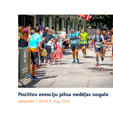
Pozitīvu emociju pilna nedēļas nogale
Sabiedrība
03:00, 6. Aug, 2026