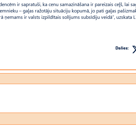
dencēm ir sapratuši, ka cenu samazināšana ir pareizais ceļš, lai s
emnieku – gaļas ražotāju situāciju kopumā, jo pati gaļas pašizmak
rā ņemams ir valsts izpildītais solījums subsīdiju veidā”, uzskata 
Dalies: