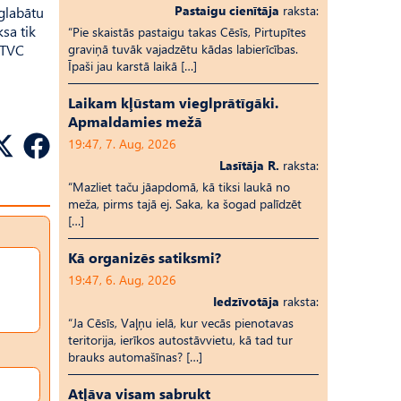
Pastaigu cienītāja
raksta:
aglabātu
sa tik
“Pie skaistās pastaigu takas Cēsīs, Pirtupītes
LTVC
graviņā tuvāk vajadzētu kādas labierīcības.
Īpaši jau karstā laikā […]
Laikam kļūstam vieglprātīgāki.
Apmaldamies mežā
19:47, 7. Aug, 2026
Lasītāja R.
raksta:
“Mazliet taču jāapdomā, kā tiksi laukā no
meža, pirms tajā ej. Saka, ka šogad palīdzēt
[…]
Kā organizēs satiksmi?
19:47, 6. Aug, 2026
Iedzīvotāja
raksta:
“Ja Cēsīs, Vaļņu ielā, kur vecās pienotavas
teritorija, ierīkos autostāvvietu, kā tad tur
brauks automašīnas? […]
Atļāva visam sabrukt