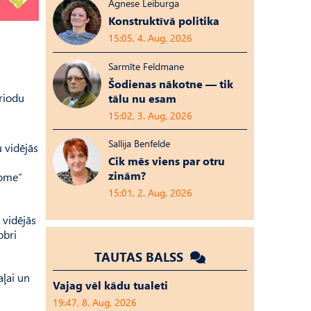
Agnese Leiburga
Konstruktīvā politika
15:05, 4. Aug, 2026
Sarmīte Feldmane
Šodienas nākotne — tik
eriodu
tālu nu esam
15:02, 3. Aug, 2026
Sallija Benfelde
 vidējās
Cik mēs viens par otru
zinām?
dome”
15:01, 2. Aug, 2026
 vidējās
obri
TAUTAS BALSS
aļai un
Vajag vēl kādu tualeti
19:47, 8. Aug, 2026