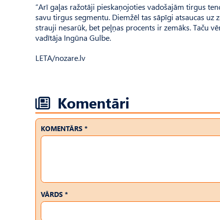
“Arī gaļas ražotāji pieskaņojoties vadošajām tirgus ten
savu tirgus segmentu. Diemžēl tas sāpīgi atsaucas uz z
strauji nesarūk, bet peļņas procents ir zemāks. Taču vē
vadītāja Ingūna Gulbe.
LETA/nozare.lv
Komentāri
KOMENTĀRS *
VĀRDS *