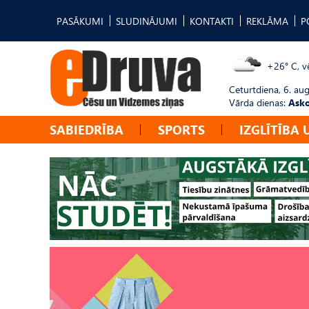
PASĀKUMI
SLUDINĀJUMI
KONTAKTI
REKLĀMA
P
+26° C, vē
Ceturtdiena, 6. au
Vārda dienas:
Asko
SABIEDRĪBA
SPORTS
IZGLĪTĪBA 