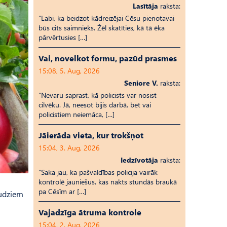
Lasītāja
raksta:
“Labi, ka beidzot kādreizējai Cēsu pienotavai
būs cits saimnieks. Žēl skatīties, kā tā ēka
pārvērtusies […]
Vai, novelkot formu, pazūd prasmes
15:08, 5. Aug, 2026
Seniore V.
raksta:
“Nevaru saprast, kā policists var nosist
cilvēku. Jā, neesot bijis darbā, bet vai
policistiem neiemāca, […]
Jāierāda vieta, kur trokšņot
15:04, 3. Aug, 2026
Iedzīvotāja
raksta:
“Saka jau, ka pašvaldības policija vairāk
kontrolē jauniešus, kas nakts stundās braukā
pa Cēsīm ar […]
audziem
Vajadzīga ātruma kontrole
15:04, 2. Aug, 2026