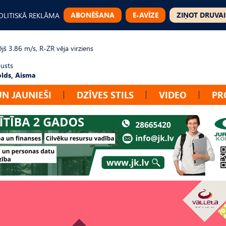
ABONĒŠANA
E-AVĪZE
ZIŅOT DRUVAI
OLITISKĀ REKLĀMA
jš 3.86 m/s, R-ZR vēja virziens
gusts
lds, Aisma
UN JAUNIEŠI
DZĪVES STILS
VIDEO
PR