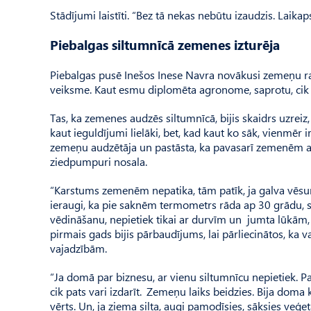
Stādījumi laistīti. “Bez tā nekas nebūtu izaudzis. Laikap
Piebalgas siltumnīcā zemenes izturēja
Piebalgas pusē Inešos Inese Navra novākusi zemeņu r
veiksme. Kaut esmu diplomēta agronome, saprotu, cik 
Tas, ka zemenes audzēs siltumnīcā, bijis skaidrs uzreiz, 
kaut ieguldījumi lielāki, bet, kad kaut ko sāk, vienmēr
zemeņu audzētāja un pastāsta, ka pavasarī zemenēm auk
ziedpumpuri nosala.
“Karstums zemenēm nepatika, tām patīk, ja galva vēsum
ieraugi, ka pie saknēm termometrs rāda ap 30 grādu, sap
vēdināšanu, nepietiek tikai ar durvīm un jumta lūkām, 
pirmais gads bijis pārbaudījums, lai pārliecinātos, ka 
vajadzībām.
“Ja domā par biznesu, ar vienu siltumnīcu nepietiek. Par
cik pats vari izdarīt. Zemeņu laiks beidzies. Bija doma k
vērts. Un, ja ziema silta, augi pamodīsies, sāksies veģe