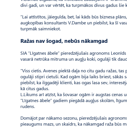
divi gadi, un var vērtēt, ka turpmākos divus gadus šie
“Lai attīstītos, jāiegulda, bet, lai kāds būs biznesa plāns
augkopības konsultants V.Dambe un piebilst, ka šī va
turpmāk saimniekot.
Ražas nav šogad, nebūs nākamgad
SIA “Līgatnes ābele” pieredzējušais agronoms Leonīds Lik
vasarā netrūka mitruma un augļu koki, ogulāji tik daudz
“Viss cietis. Avenes piektā daļa no citu gadu ražas, t
ogulāji stipri cietuši. Kad ogām bija laiks briest, sākās s
piebilst, ka ilggadēji klienti, kas ogas lasa sev, interesē
kā citus gadus.
L.Likums arī atzīst, ka šovasar ogām ir augstas cenas un
“Līgatnes ābele” gadiem piegādā augļus skolām, līgumi
rudens.
Domājot par nākamo sezonu, pieredzējušais agronoms 
pieaugums mazs, un skaidrs, ka nākamgad raža būs m