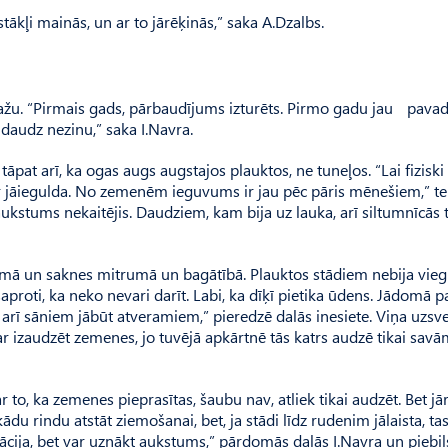
stākļi mainās, un ar to jārēķinās,” saka A.Dzalbs.
ažu. “Pirmais gads, pārbaudījums izturēts. Pirmo gadu jau pava
daudz nezinu,” saka I.Navra.
tāpat arī, ka ogas augs augstajos plauktos, ne tuneļos. “Lai fiziski 
 ir jāiegulda. No zemenēm ieguvums ir jau pēc pāris mēnešiem,” te
stums nekaitējis. Daudziem, kam bija uz lauka, arī siltumnīcās 
ā un sak­nes mitrumā un bagātībā. Plauktos stādiem nebija viegl
roti, ka neko nevari darīt. Labi, ka dīķī pietika ūdens. Jādomā p
arī sāniem jābūt atveramiem,” pieredzē dalās inesiete. Viņa uzsve
var izaudzēt zemenes, jo tuvējā apkārtnē tās katrs audzē tikai sav
 to, ka zemenes pieprasītas, šaubu nav, atliek tikai audzēt. Bet jā
ādu rindu atstāt ziemošanai, bet, ja stādi līdz rudenim jālaista, ta
tācija, bet var uznākt aukstums,” pārdomās dalās I.Navra un piebils