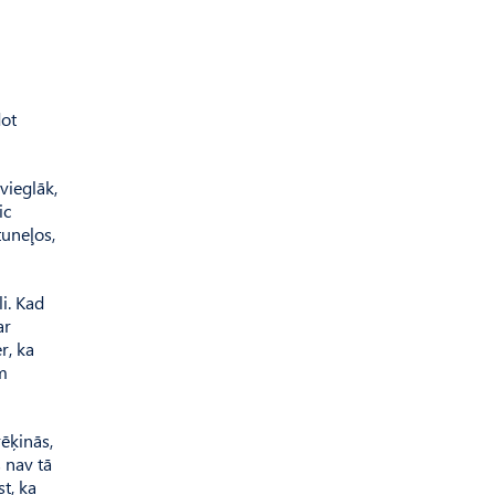
dot
vieglāk,
ic
tuneļos,
i. Kad
ar
r, ka
ām
rēķinās,
s nav tā
t, ka