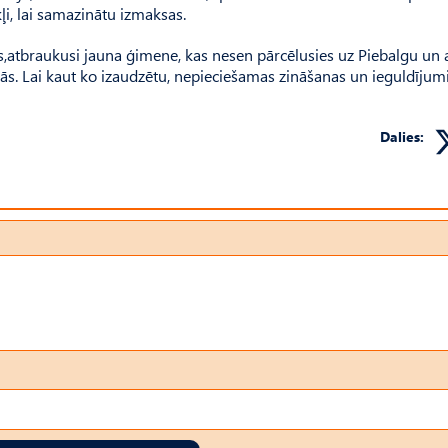
i, lai samazinātu izmaksas.
s,atbraukusi jauna ģimene, kas nesen pārcēlusies uz Piebalgu un 
s. Lai kaut ko izaudzētu, nepieciešamas zināšanas un ieguldījumi
Dalies: