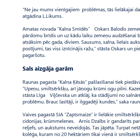
“Ne jau mums vienīgajiem problēmas, tās lielākajai daļa
atgādina L.Likums.
Amatas novada “Kalna Smīdēs” Oskars Balodis zemenes 
pārdomu brīdis un uz kādu laiku zemeņu audzēšanai bū
atsāksim pēc gada, diviem. Sausums, salna, lielais a
postījumi, tas viss iznīcinājis ražu,” stāsta Oskars un p
pagaršotu.
Sals aizgāja garām
Raunas pagasta “Kalna Ķēsās” pašlasīšanai tiek piedāvā
“Upeņu, smiltsērkšķu, arī jāņ­ogu krūmi ogu pilni. Kaz
stāsta Līga Viļčevska un atklāj, ka stādījumi no salnā
problēmu. Brauc lasītāji, ir ilg­gadēji kundes,” saka raun
Vaives pagastā SIA “Zapts­maize” ir lielākie smiltsērkš
cidonijas, krūmmelenes. Arnis Dzalbs ir gandarīts par
reljefs, un aukstums neveidojās. Tas jāpēta. Turpat netāl
kolēģa, kuram no 20 hektāriem tikai vienā ir smiltsēr