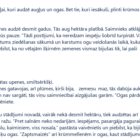
i, kuri audzē augļus un ogas. Bet tie, kuri iesākuši, plinti krūmo
audzē desmit gadus. Tās aug hektāra platībā. Saimnieks atklāj,
s pauze. “Tādi postījumi, ka neredzam iespēju šobrīd turpināt. V
ukstums ziedēšanas sākumā un karstums ogu veidošanās laikā, kuk
iebilst, ka no vēlajām šķirnēm zemenes vismaz bijušas tik, lai paši
tas upenes, smiltsērkšķi.
enes gatavojas, arī plūmes, ķirši bija, zemeņu maz, tās dabūja au
m nav sargāti, tās viņu saimniecībai aizgājušas garām. “Ogas pārd
ēniete.
ķu stādījumi novadā, vairāk nekā desmit hektāru, tiek audzētas arī
 ražu. “Pret salnām neko nedarījām. Ie­spējams, pasargāja pagura
u, kaimiņiem, viss nosala,” pastāsta vaivēnietis un piebilst, ka biji
kšķu ogas. “Zaptsmaizēs” arī krūmmellenēm ir ogas, kaut stādījums