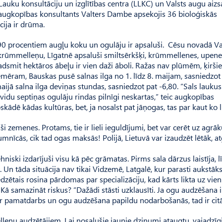
Lauku konsultāciju un izglītības centra (LLKC) un Valsts augu aiz
a augkopības konsultants Valters Dambe apsekojis 36 bioloģiskās
ija ir drūma.
p 90 procentiem augļu koku un ogulāju ir apsaluši. Cēsu novadā V
krūmmelleņu, Līgatnē apsaluši smiltsērkšķi, krūmmellenes, upene
dsmit hektāros ābeļu ir vien daži āboli. Ražas nav plūmēm, ķirši
ēram, Bauskas pusē salnas ilga no 1. līdz 8. maijam, sasniedzot
ā salna ilga deviņas stundas, sasniedzot pat -6,80. “Sals laukus
vidu septiņas ogulāju rindas pilnīgi neskartas,” teic augkopības
skādē kādas kultūras, bet, ja nosalst pat jāņogas, tas par kaut ko l
ši zemenes. Protams, tie ir lieli ieguldījumi, bet var cerēt uz agrāk
umnīcās, cik tad ogas maksās! Polijā, Lietuvā var izaudzēt lētāk, a
hniski izdarījuši visu kā pēc grāmatas. Pirms sala dārzus laistīja, l
Un tāda situācija nav tikai Vidzemē, Latgalē, kur parasti aukstāks,
zētais rosina pārdomas par specializāciju, kad kārts likta uz vie
. Kā samazināt riskus? “Dažādi stāsti uzklausīti. Ja ogu audzēšana i
i ir pamatdarbs un ogu audzēšana papildu nodarbošanās, tad ir citā
leņu audzētājiem. Lai nosalušie jaunie dzinumi ataugtu, vajadzīg