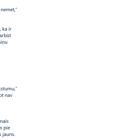
s nemet,”
 ka ir
arbūt
aiņu
kstumu,”
ot nav
inais
s pie
 jauns.