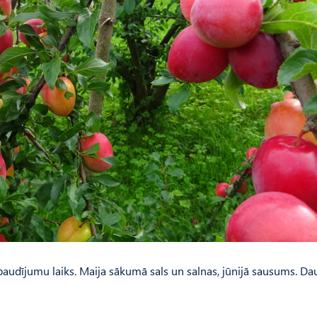
baudījumu laiks. Maija sākumā sals un salnas, jūnijā sausums. D