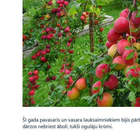
Šī gada pavasaris un vasara lauksaimniekiem bijis pār
dārzos nebriest āboli, tukši ogulāju krūmi.