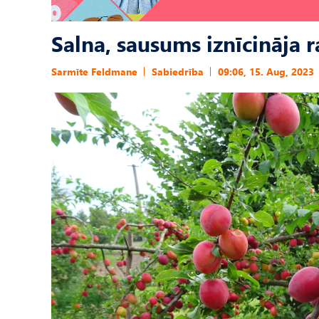
Salna, sausums iznīcināja 
Sarmīte Feldmane
Sabiedrība
09:06, 15. Aug, 2023