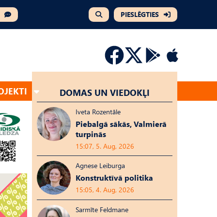
PIESLĒGTIES
OJEKTI
DOMAS UN VIEDOKĻI
Iveta Rozentāle
Piebalgā sākās, Valmierā
turpinās
15:07, 5. Aug, 2026
Agnese Leiburga
Konstruktīvā politika
15:05, 4. Aug, 2026
Sarmīte Feldmane