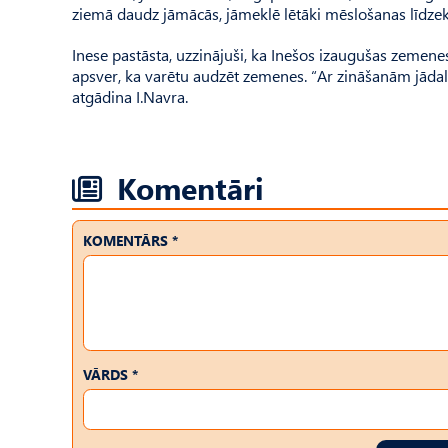
ziemā daudz jāmācās, jāmeklē lētāki mēslošanas līdzekļ
Inese pastāsta, uzzinājuši, ka Inešos izaugušas zemene
apsver, ka varētu audzēt zemenes. “Ar zināšanām jādalā
atgādina I.Navra.
Komentāri
KOMENTĀRS *
VĀRDS *