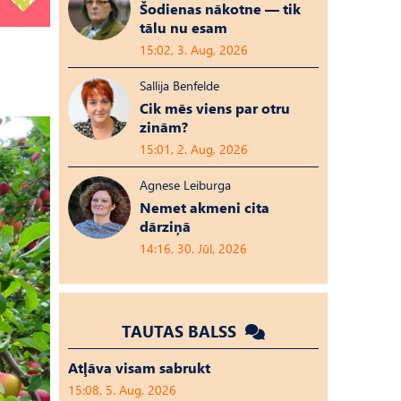
Šodienas nākotne — tik
tālu nu esam
15:02, 3. Aug, 2026
Sallija Benfelde
Cik mēs viens par otru
zinām?
15:01, 2. Aug, 2026
Agnese Leiburga
Nemet akmeni cita
dārziņā
14:16, 30. Jūl, 2026
TAUTAS BALSS
Atļāva visam sabrukt
15:08, 5. Aug, 2026