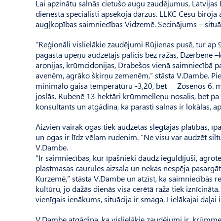
Lai apzinātu salnās cietušo augu zaudējumus, Latvijas 
dienesta speciālisti apsekoja dārzus. LLKC Cēsu biroj
augļkopības saimniecības Vidze­mē. Secinājums – situāc
“Reģionāli vislielākie zaudējumi Rūjienas pusē, tur a
pagastā upeņu audzētājs palicis bez ražas, Dzērbenē –
aronijas, krūmcidonijas, Drabešos vienā saimniecībā pa
avenēm, agrāko šķirņu zemenēm,” stāsta V.Dambe. Piem
minimālo gaisa temperatūru -3,20, bet Zosēnos 6. maij
joslās. Rubenē 13 hektāri krūmmelleņu nosalis, bet pa 
konsultants un atgādina, ka parasti salnas ir lokālas, ap
Aizvien vairāk ogas tiek audzētas slēgtajās platībās, īpa
un ogas ir līdz vēlam rudenim. “Ne visu var audzēt silt
V.Dambe.
“Ir saimniecības, kur īpašnieki daudz ieguldījuši, agrote
plastmasas caurules aizsala un nekas nespēja pasargāt. 
Kurzemē,” stāsta V.Dambe un atzīst, ka saimniecībās red
kultūru, jo dažās dienās visa cerētā raža tiek iznīcināta
vienīgais ienākums, situācija ir smaga. Lielākajai daļa
V.Dambe atgādina, ka vislielākie zaudējumi ir krūmmel