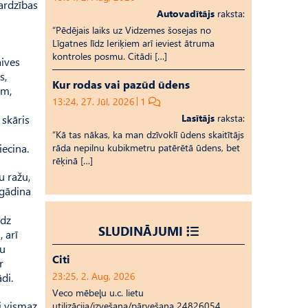
sardzības
Autovadītājs
raksta:
“Pēdējais laiks uz Vid­ze­mes šosejas no
Līgatnes līdz Ieriķiem arī ieviest ātruma
kontroles posmu. Citādi […]
aives
s,
Kur rodas vai pazūd ūdens
em,
13:24, 27. Jūl, 2026
1
Lasītājs
raksta:
 skāris
“Kā tas nākas, ka man dzīvoklī ūdens skaitītājs
iecina.
rāda nepilnu kubikmetru patērētā ūdens, bet
rēķinā […]
u ražu,
tgādina
īdz
SLUDINĀJUMI
 arī
nu
Citi
r
23:25, 2. Aug, 2026
di.
Veco mēbeļu u.c. lietu
i vismaz
utilizācija/izvešana/pārvešana 24826054