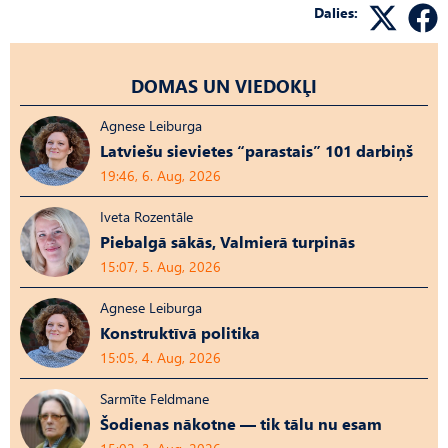
Dalies:
DOMAS UN VIEDOKĻI
Agnese Leiburga
Latviešu sievietes “parastais” 101 darbiņš
19:46, 6. Aug, 2026
Iveta Rozentāle
Piebalgā sākās, Valmierā turpinās
15:07, 5. Aug, 2026
Agnese Leiburga
Konstruktīvā politika
15:05, 4. Aug, 2026
Sarmīte Feldmane
Šodienas nākotne — tik tālu nu esam