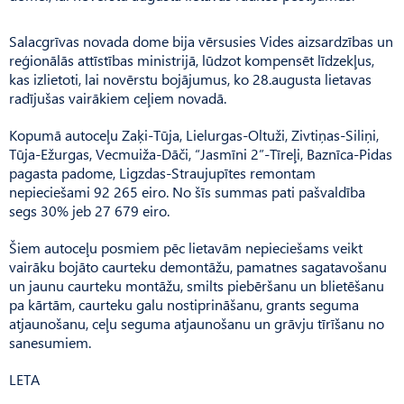
Salacgrīvas novada dome bija vērsusies Vides aizsardzības un
reģionālās attīstības ministrijā, lūdzot kompensēt līdzekļus,
kas izlietoti, lai novērstu bojājumus, ko 28.augusta lietavas
radījušas vairākiem ceļiem novadā.
Kopumā autoceļu Zaķi-Tūja, Lielurgas-Oltuži, Zivtiņas-Siliņi,
Tūja-Ežurgas, Vecmuiža-Dāči, “Jasmīni 2”-Tīreļi, Baznīca-Pidas
pagasta padome, Ligzdas-Straujupītes remontam
nepieciešami 92 265 eiro. No šīs summas pati pašvaldība
segs 30% jeb 27 679 eiro.
Šiem autoceļu posmiem pēc lietavām nepieciešams veikt
vairāku bojāto caurteku demontāžu, pamatnes sagatavošanu
un jaunu caurteku montāžu, smilts piebēršanu un blietēšanu
pa kārtām, caurteku galu nostiprināšanu, grants seguma
atjaunošanu, ceļu seguma atjaunošanu un grāvju tīrīšanu no
sanesumiem.
LETA