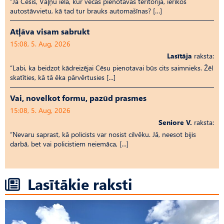
“Ja Cēsīs, Vaļņu ielā, kur vecās pienotavas teritorija, ierīkos
autostāvvietu, kā tad tur brauks automašīnas? […]
Atļāva visam sabrukt
15:08, 5. Aug, 2026
Lasītāja
raksta:
“Labi, ka beidzot kādreizējai Cēsu pienotavai būs cits saimnieks. Žēl
skatīties, kā tā ēka pārvērtusies […]
Vai, novelkot formu, pazūd prasmes
15:08, 5. Aug, 2026
Seniore V.
raksta:
“Nevaru saprast, kā policists var nosist cilvēku. Jā, neesot bijis
darbā, bet vai policistiem neiemāca, […]
Lasītākie raksti