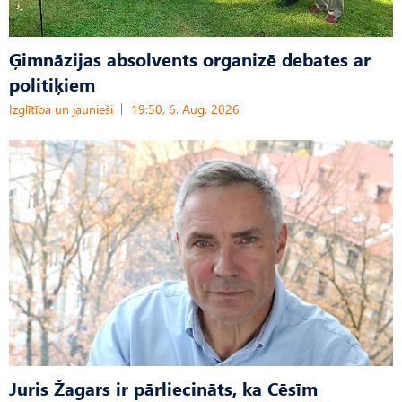
Ģimnāzijas absolvents organizē debates ar
politiķiem
Izglītība un jaunieši
19:50, 6. Aug, 2026
Juris Žagars ir pārliecināts, ka Cēsīm