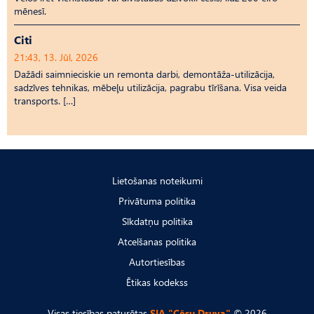
mēnesī.
Citi
21:43, 13. Jūl, 2026
Dažādi saimnieciskie un remonta darbi, demontāža-utilizācija,
sadzīves tehnikas, mēbeļu utilizācija, pagrabu tīrīšana. Visa veida
transports. […]
Lietošanas noteikumi
Privātuma politika
Sīkdatņu politika
Atcelšanas politika
Autortiesības
Ētikas kodekss
Visas tiesības paturētas
SIA "Cēsu Druva"
© 2026