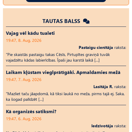
TAUTAS BALSS
Vajag vēl kādu tualeti
19:47, 8. Aug, 2026
Pastaigu cienītāja
raksta:
“Pie skaistās pastaigu takas Cēsīs, Pirtupītes graviņā tuvāk
vajadzētu kādas labierīcības. Īpaši jau karstā laikā […]
Laikam kļūstam vieglprātīgāki. Apmaldamies mežā
19:47, 7. Aug, 2026
Lasītāja R.
raksta:
“Mazliet taču jāapdomā, kā tiksi laukā no meža, pirms tajā ej. Saka,
ka šogad palīdzēt […]
Kā organizēs satiksmi?
19:47, 6. Aug, 2026
Iedzīvotāja
raksta: