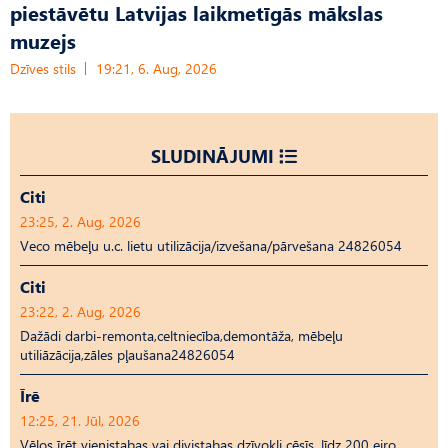
piestāvētu Latvijas laikmetīgās mākslas
muzejs
Dzīves stils
19:21, 6. Aug, 2026
SLUDINĀJUMI
Citi
23:25, 2. Aug, 2026
Veco mēbeļu u.c. lietu utilizācija/izvešana/pārvešana 24826054
Citi
23:22, 2. Aug, 2026
Dažādi darbi-remonta,celtniecība,demontāža, mēbeļu
utiliāzācija,zāles pļaušana24826054
Īrē
12:25, 21. Jūl, 2026
Vēlos īrēt vienistabas vai divistabas dzīvokli cēsīs, līdz 200 eiro