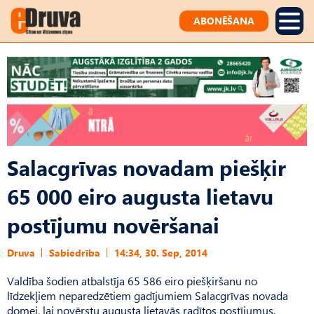
ABONĒŠANA
Salacgrīvas novadam piešķir
65 000 eiro augusta lietavu
postījumu novēršanai
Druva
Sabiedrība
14:34, 30. Sep, 2014
Valdība šodien atbalstīja 65 586 eiro piešķiršanu no
līdzekļiem neparedzētiem gadījumiem Salacgrīvas novada
domei, lai novērstu augusta lietavās radītos postījumus.