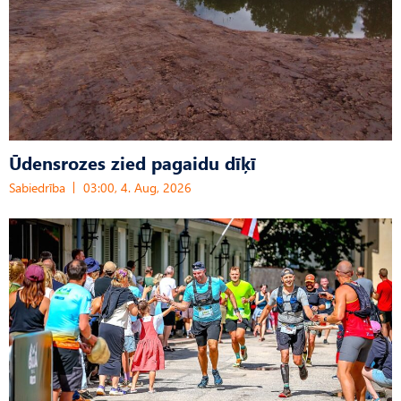
Ūdensrozes zied pagaidu dīķī
Sabiedrība
03:00, 4. Aug, 2026