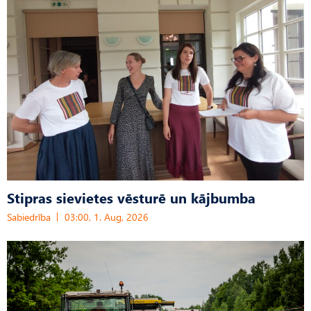
Stipras sievietes vēsturē un kājbumba
Sabiedrība
03:00, 1. Aug, 2026