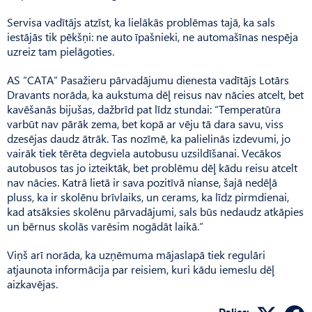
Servisa vadītājs atzīst, ka lielākās problēmas tajā, ka sals
iestājās tik pēkšņi: ne auto īpašnieki, ne automašīnas nespēja
uzreiz tam pielāgoties.
AS “CATA” Pasažieru pārvadājumu dienesta vadītājs Lotārs
Dravants norāda, ka aukstuma dēļ reisus nav nācies atcelt, bet
kavēšanās bijušas, dažbrīd pat līdz stundai: “Temperatūra
varbūt nav pārāk zema, bet kopā ar vēju tā dara savu, viss
dzesējas daudz ātrāk. Tas nozīmē, ka palielinās izdevumi, jo
vairāk tiek tērēta degviela autobusu uzsildīšanai. Vecākos
autobusos tas jo izteiktāk, bet problēmu dēļ kādu reisu atcelt
nav nācies. Katrā lietā ir sava pozitīvā nianse, šajā nedēļā
pluss, ka ir skolēnu brīvlaiks, un cerams, ka līdz pirmdienai,
kad atsāksies skolēnu pārvadājumi, sals būs nedaudz atkāpies
un bērnus skolās varēsim nogādāt laikā.”
Viņš arī norāda, ka uzņēmuma mājaslapā tiek regulāri
atjaunota informācija par reisiem, kuri kādu iemeslu dēļ
aizkavējas.
Dalies: