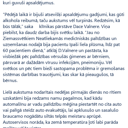
kuri guvuši apsaldējumus.
“Pēdējā laikā ir bijuši atsevišķi apsaldējumu gadījumi, kas gūti
alkohola reibumā, taču aukstums vēl turpinās. Redzēsim, kā
būs tālāk,” saka klīnikas pārstāve Dace Valnere. Viņa
piebilst, ka daudz darba bijis svētku laikā. “Jau no
Ziemassvētkiem Ne­atliekamās medicīniskās palīdzības un
uzņemšanas nodaļā bija pacientu īpaši liela plūsma, līdz pat
60 pacientiem dienā,” atklāj D.Valnere un pastāsta, ka
visbiežāk pēc palīdzības vērsušās ģimenes ar bērniem,
pārsvarā ar dažādām vīrusu infekcijām, pneimoniju. Vēl
svētkos un pēc tiem bieži sastopama problēma ir gremošanas
sistēmas darbības traucējumi, kas skar kā pieaugušos, tā
bērnus.
Lielā aukstuma nodarītais nedēļas pirmajās dienās no rītiem
uzskatāmi bija redzams namu pagalmos, kad kādu
automašīnu ar vadu palīdzību mēģina piestartēt no cita auto
vai palīgā steidz auto evakuētājs, lai apklusušo un sasalušo
braucamo nogādātu siltās telpās meistaru aprūpē.
Autoservisos norāda, ka zemā temperatūra ļoti labi parāda
mašīnu vājās vietas.