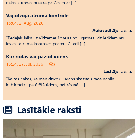
nakts stundās braukā pa Cēsīm ar […]
Vajadzīga ātruma kontrole
15:04, 2. Aug, 2026
Autovadītājs
raksta:
“Pēdējais laiks uz Vid­ze­mes šosejas no Līgatnes līdz Ieriķiem arī
ieviest ātruma kontroles posmu. Citādi […]
Kur rodas vai pazūd ūdens
13:24, 27. Jūl, 2026
1
Lasītājs
raksta:
“Kā tas nākas, ka man dzīvoklī ūdens skaitītājs rāda nepilnu
kubikmetru patērētā ūdens, bet rēķinā […]
Lasītākie raksti