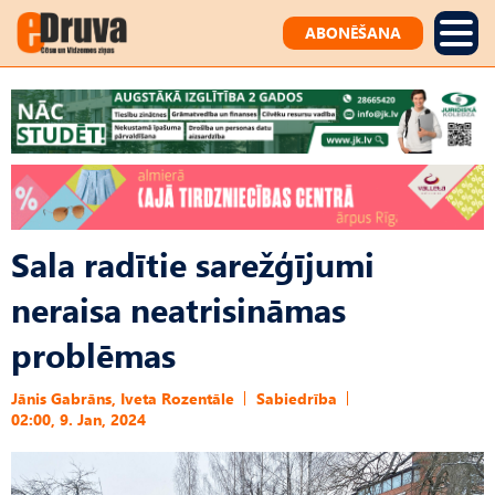
ABONĒŠANA
Sala radītie sarežģījumi
neraisa neatrisināmas
problēmas
Jānis Gabrāns, Iveta Rozentāle
Sabiedrība
02:00, 9. Jan, 2024