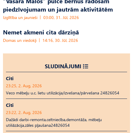
“Vasara Mālos” pulcē bērnus radošam
piedzīvojumam un jautrām aktivitātēm
Izglītība un jaunieši
03:00, 31. Jūl, 2026
Nemet akmeni cita dārziņā
Domas un viedokļi
14:16, 30. Jūl, 2026
SLUDINĀJUMI
Citi
23:25, 2. Aug, 2026
Veco mēbeļu u.c. lietu utilizācija/izvešana/pārvešana 24826054
Citi
23:22, 2. Aug, 2026
Dažādi darbi-remonta,celtniecība,demontāža, mēbeļu
utiliāzācija,zāles pļaušana24826054