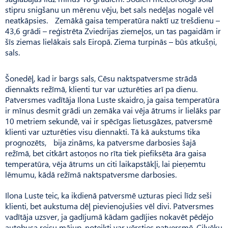
stipru snigšanu un mērenu vēju, bet sals nedēļas nogalē vēl
neatkāpsies. Zemākā gaisa temperatūra naktī uz trešdienu –
43,6 grādi – reģistrēta Zviedrijas ziemeļos, un tas pagaidām ir
šīs ziemas lielākais sals Eiropā. Ziema turpinās – būs atkušņi,
sals.
Šonedēļ, kad ir bargs sals, Cēsu naktspatversme strādā
diennakts režīmā, klienti tur var uzturēties arī pa dienu.
Patversmes vadītāja Ilona Luste skaidro, ja gaisa temperatūra
ir mīnus desmit grādi un zemāka vai vēja ātrums ir lielāks par
10 metriem sekundē, vai ir spēcīgas lietusgāzes, patversmē
klienti var uzturēties visu diennakti. Tā kā aukstums tika
prognozēts, bija zināms, ka patversme darbosies šajā
režīmā, bet citkārt astoņos no rīta tiek piefiksēta āra gaisa
temperatūra, vēja ātrums un citi laikapstākļi, lai pieņemtu
lēmumu, kādā režīmā naktspatversme darbosies.
Ilona Luste teic, ka ikdienā patversmē uzturas pieci līdz seši
klienti, bet aukstuma dēļ pievienojušies vēl divi. Patversmes
vadītāja uzsver, ja gadījumā kādam gadījies nokavēt pēdējo
autobusa reisu mājup, noteikti var vērsties patversmē. Cilvēku