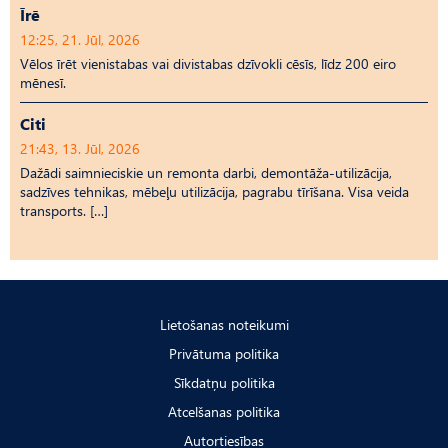
Īrē
12:25, 21. Jūl, 2026
Vēlos īrēt vienistabas vai divistabas dzīvokli cēsīs, līdz 200 eiro
mēnesī.
Citi
21:43, 13. Jūl, 2026
Dažādi saimnieciskie un remonta darbi, demontāža-utilizācija,
sadzīves tehnikas, mēbeļu utilizācija, pagrabu tīrīšana. Visa veida
transports. […]
Lietošanas noteikumi
Privātuma politika
Sīkdatņu politika
Atcelšanas politika
Autortiesības