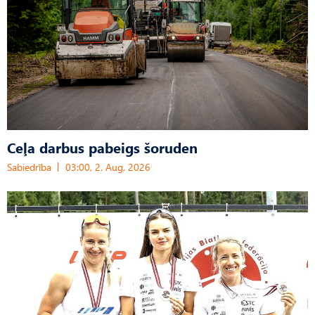
Ceļa darbus pabeigs šoruden
Sabiedrība
03:00, 2. Aug, 2026