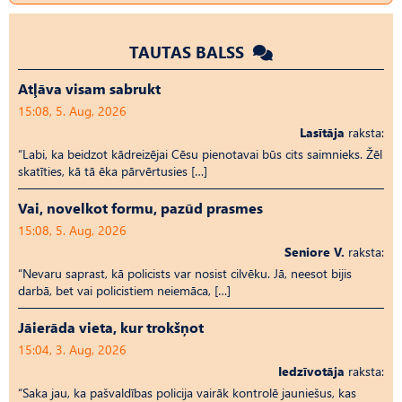
TAUTAS BALSS
Atļāva visam sabrukt
15:08, 5. Aug, 2026
Lasītāja
raksta:
“Labi, ka beidzot kādreizējai Cēsu pienotavai būs cits saimnieks. Žēl
skatīties, kā tā ēka pārvērtusies […]
Vai, novelkot formu, pazūd prasmes
15:08, 5. Aug, 2026
Seniore V.
raksta:
“Nevaru saprast, kā policists var nosist cilvēku. Jā, neesot bijis
darbā, bet vai policistiem neiemāca, […]
Jāierāda vieta, kur trokšņot
15:04, 3. Aug, 2026
Iedzīvotāja
raksta:
“Saka jau, ka pašvaldības policija vairāk kontrolē jauniešus, kas