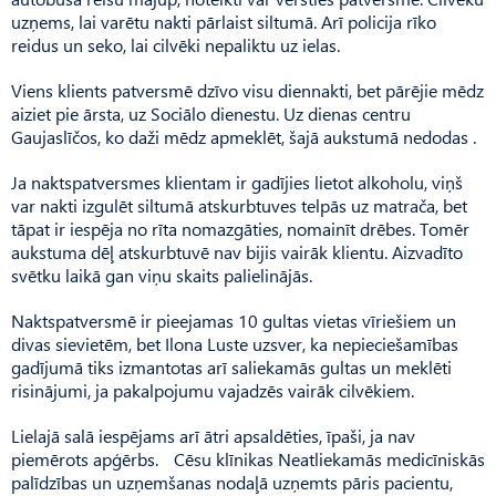
uzņems, lai varētu nakti pārlaist siltumā. Arī policija rīko
reidus un seko, lai cilvēki nepaliktu uz ielas.
Viens klients patversmē dzīvo visu diennakti, bet pārējie mēdz
aiziet pie ārsta, uz Sociālo dienestu. Uz dienas centru
Gaujaslīčos, ko daži mēdz apmeklēt, šajā aukstumā nedodas .
Ja naktspatversmes klientam ir gadījies lietot alkoholu, viņš
var nakti izgulēt siltumā atskurb­tuves telpās uz matrača, bet
tāpat ir iespēja no rīta nomazgāties, nomainīt drēbes. Tomēr
aukstuma dēļ atskurbtuvē nav bijis vairāk klientu. Aizvadīto
svētku laikā gan viņu skaits palielinājās.
Naktspatversmē ir pieejamas 10 gultas vietas vīriešiem un
divas sievietēm, bet Ilona Luste uzsver, ka nepieciešamības
gadījumā tiks izmantotas arī saliekamās gultas un meklēti
risinājumi, ja pakalpojumu vajadzēs vairāk cilvēkiem.
Lielajā salā iespējams arī ātri apsaldēties, īpaši, ja nav
piemērots apģērbs. Cēsu klīnikas Neatliekamās medicīniskās
palīdzības un uzņemšanas nodaļā uzņemts pāris pacientu,