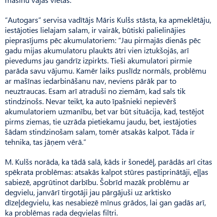
“Autogars” servisa vadītājs Māris Kulšs stāsta, ka apmeklētāju,
iestājoties lielajam salam, ir vairāk, būtiski palielinājies
pieprasījums pēc akumulatoriem: “Jau pirmajās dienās pēc
gadu mijas akumulatoru plaukts ātri vien iztukšojās, arī
pievedums jau gandrīz izpirkts. Tieši akumulatori pirmie
parāda savu vājumu. Kamēr laiks puslīdz normāls, problēmu
ar mašīnas iedarbināšanu nav, neviens pārāk par to
neuztraucas. Esam arī atraduši no ziemām, kad sals tik
stindzinošs. Nevar teikt, ka auto īpašnieki nepievērš
akumulatoriem uzmanību, bet var būt situācija, kad, testējot
pirms ziemas, tie uzrāda pietiekamu jaudu, bet, iestājoties
šādam stindzinošam salam, tomēr atsakās kalpot. Tāda ir
tehnika, tas jāņem vērā.”
M. Kulšs norāda, ka tādā salā, kāds ir šonedēļ, parādās arī citas
spēkrata problēmas: atsakās kalpot stūres pastiprinātāji, eļļas
sabiezē, apgrūtinot darbību. Šobrīd mazāk problēmu ar
degvielu, janvārī tirgotāji jau pārgājuši uz arktisko
dīzeļdegvielu, kas nesabiezē mīnus grādos, lai gan gadās arī,
ka problēmas rada degvielas filtri.