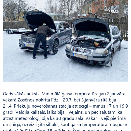
Gads sākās auksts. Minimālā gaisa temperatūra jau 2.janvāra
vakarā Zosēnos nokrita līdz – 20.7, bet 3.janvāra rītā bija –
21.4, Priekuļu novērošanas stacijā attiecīgi – mīnus 17 un 19,9
grādi. Valdīja kailsals, laiks bija vējains, un pēc sajūtām, kā
atzīst meteorologi, bija kā 30 grādu salā. Vakar vējš pierima
un sniga, uzreiz šķita siltāks, kaut gaisa temperatūra mūspusē
saglabājās līdz mīnus 18 grādiem. Šodien meteorologi sola